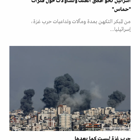
اسرائيل نحو اقصى العنف وتساؤلات حول قدرات
"حماس"
من المبكر التكهن بمدة ومآلات وتداعيات حرب غزة،
إسرائيليا…
حرب غزة ليست كما بعدها
حرب غزة ليست كما بعدها