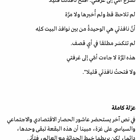
تسرع أمّي إلى غرفتي: افتح نافذتكَ قليلا
لم تلاحظ قط ولم أُخبرها ولا مرَّة
أنَّ نافذتي هي الوحيدةُ من بين نوافذ البيت كلِه
لم تتكسَر مطلقا في أيِ قصف.
هذه المرَّة لا جاءت أمّي إلى غرفتي
ولا فتحتُ نافذتي قليلا".
عزلة كاملة
في نص آخر يستحضر عاشور الحصار الاقتصادي والاجتماعي
والسياسي على غزة، مبينا أن هذه البقعة تبقى وحدها،
دائما، لكن يربطها خيط الحداثة مع العالم، فتأتي