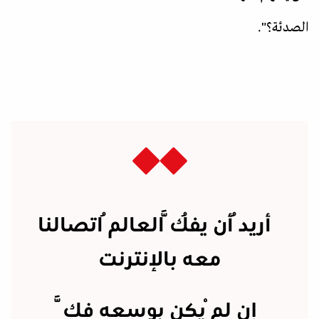
الصدئة؟".
أريدُ أن يفُكَّ العالمُ اتصالنا
معه بالإنترنت
إن لمْ يكن بوسعه فكَّ