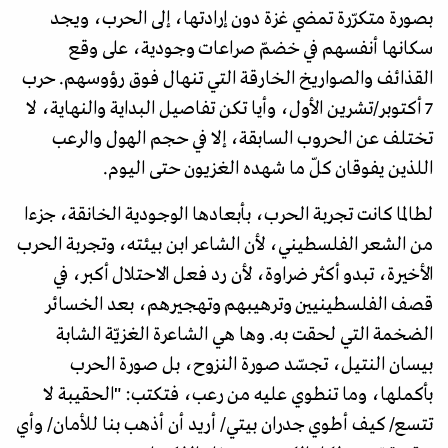
بصورة متكرّرة تمضي غزة دون إرادتها، إلى الحرب، ويجد
سكانها أنفسهم في خضمّ صراعات وجودية، على وقع
القذائف والصواريخ الخارقة التي تنهال فوق رؤوسهم. حرب
7 أكتوبر/تشرين الأول، وأيا تكن تفاصيل البداية والنهاية، لا
تختلف عن الحروب السابقة، إلا في حجم الهول والرعب
اللذين يفوقان كلّ ما شهده الغزيون حتى اليوم.
لطالما كانت تجربة الحرب، بأبعادها الوجودية الخانقة، جزءا
من الشعر الفلسطيني، لأن الشاعر ابن بيئته، وتجربة الحرب
الأخيرة، تبدو أكثر ضراوة، لأن رد فعل الاحتلال أكبر، في
قصف الفلسطينيين وترهيبهم وتهجيرهم، بعد الخسائر
الضخمة التي لحقت به. وها هي الشاعرة الغزيّة الشابة
بيسان النتيل، تجسّد صورة النزوح، بل صورة الحرب
بأكملها، وما تنطوي عليه من رعب، فتكتب: "الحقيبة لا
تتسع/ كيف أطوي جدران بيتي/ أريد أن أذهب بنا للأمان/ وأي