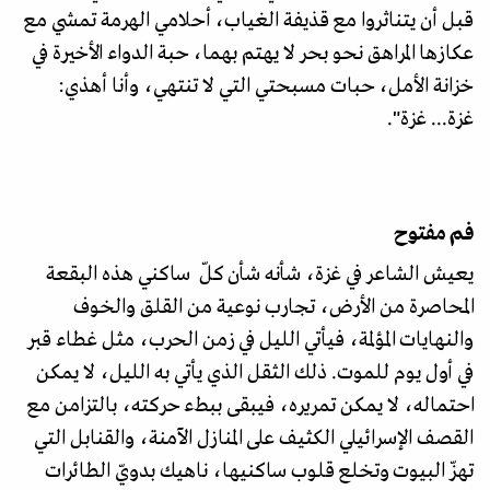
قبل أن يتناثروا مع قذيفة الغياب، أحلامي الهرمة تمشي مع
عكازها المراهق نحو بحر لا يهتم بهما، حبة الدواء الأخيرة في
خزانة الأمل، حبات مسبحتي التي لا تنتهي، وأنا أهذي:
غزة... غزة".
فم مفتوح
يعيش الشاعر في غزة، شأنه شأن كلّ ساكني هذه البقعة
المحاصرة من الأرض، تجارب نوعية من القلق والخوف
والنهايات المؤلمة، فيأتي الليل في زمن الحرب، مثل غطاء قبر
في أول يوم للموت. ذلك الثقل الذي يأتي به الليل، لا يمكن
احتماله، لا يمكن تمريره، فيبقى ببطء حركته، بالتزامن مع
القصف الإسرائيلي الكثيف على المنازل الآمنة، والقنابل التي
تهزّ البيوت وتخلع قلوب ساكنيها، ناهيك بدويّ الطائرات