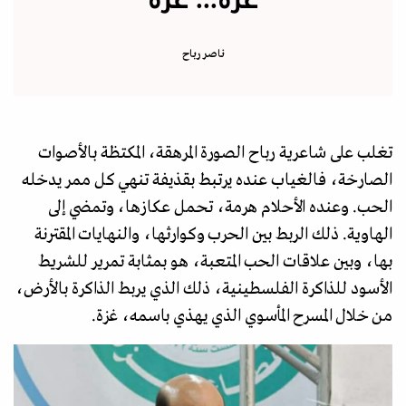
غزة... غزة
ناصر رباح
تغلب على شاعرية رباح الصورة المرهقة، المكتظة بالأصوات
الصارخة، فالغياب عنده يرتبط بقذيفة تنهي كل ممر يدخله
الحب. وعنده الأحلام هرمة، تحمل عكازها، وتمضي إلى
الهاوية. ذلك الربط بين الحرب وكوارثها، والنهايات المقترنة
بها، وبين علاقات الحب المتعبة، هو بمثابة تمرير للشريط
الأسود للذاكرة الفلسطينية، ذلك الذي يربط الذاكرة بالأرض،
من خلال المسرح المأسوي الذي يهذي باسمه، غزة.