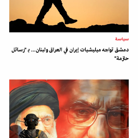
سياسة
دمشق تواجه ميليشيات إيران في العراق ولبنان... بـ "رسائل
حازمة"