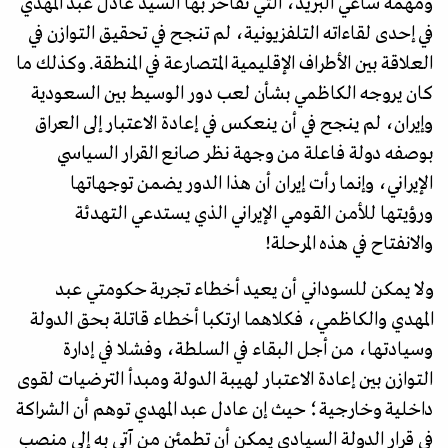
ومهمة ساعي البريد، التي تفاخر بها السيد عادل عبد المهدي
في إحدى لقاءاته التلفزيونية، لم تنجح في تحقيق التوازن في
العلاقة بين الأطراف الإقليمية المتصارعة في المنطقة. وكذلك ما
كان يروجه الكاظمي بشأن لعب دور الوسيط بين السعودية
وإيران، لم ينجح في أن ينعكس في إعادة الاعتبار إلى العراق
بوصفه دولة فاعلة من وجهة نظر صانع القرار السياسي
الإيراني، وإنما رأت إيران أن هذا الدور يضمن توجهاتها
ورؤيتها للأمن القومي الإيراني الذي يستدعي التهدئة
والانفتاح في هذه المرحلة!
ولا يمكن للسوداني أن يعيد أخطاء تجربة حكومتي عبد
المهدي والكاظمي، فكلاهما ارتكبا أخطاء قاتلة بحق الدولة
وسيادتها، من أجل البقاء في السلطة، وفشلا في إدارة
التوازن بين إعادة الاعتبار لهيبة الدولة ومبدأ الترضيات لقوى
داخلية وخارجية؛ حيث إن عادل عبد المهدي توهم أن الشراكة
في قرار الدولة السيادي يمكن أن تطمئن من آتى به إلى منصب