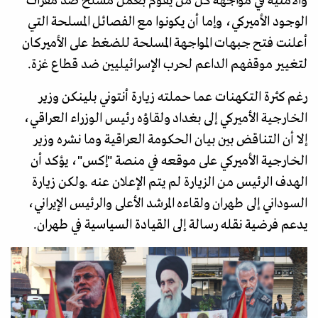
والأمنية في مواجهة كل من يقوم بعمل مسلح ضد مقرات
الوجود الأميركي، وإما أن يكونوا مع الفصائل المسلحة التي
أعلنت فتح جبهات المواجهة المسلحة للضغط على الأميركان
لتغيير موقفهم الداعم لحرب الإسرائيليين ضد قطاع غزة.
رغم كثرة التكهنات عما حملته زيارة أنتوني بلينكن وزير
الخارجية الأميركي إلى بغداد ولقاؤه رئيس الوزراء العراقي،
إلا أن التناقض بين بيان الحكومة العراقية وما نشره وزير
الخارجية الأميركي على موقعه في منصة "إكس"، يؤكد أن
الهدف الرئيس من الزيارة لم يتم الإعلان عنه .ولكن زيارة
السوداني إلى طهران ولقاءه المرشد الأعلى والرئيس الإيراني،
يدعم فرضية نقله رسالة إلى القيادة السياسية في طهران.