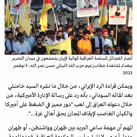
أنصار الفصائل المسلحة العراقية الموالية لإيران يتجمعون في ميدان التحرير
ببغداد لمشاهدة خطاب زعيم حزب الله اللبناني حسن نصر الله، 3 نوفمبر
2023
ويمكن قراءة الرد الإيراني، من خلال ما نشره السيد خامنئي
بعد لقائه السوداني، بأنه رد على رسالة الإدارة الأميركية، من
خلال دعوته العراق إلى لعب "دور مميز في الضغط على أميركا
والكيان الغاصب لإيقاف المجازر بحق أهالي غزة...".
المهم أن مهمة ساعي البريد بين طهران وواشنطن، أو طهران
ودول أخرى، لا تليق برئيس الحكومة العراقية. فهذه المهمة