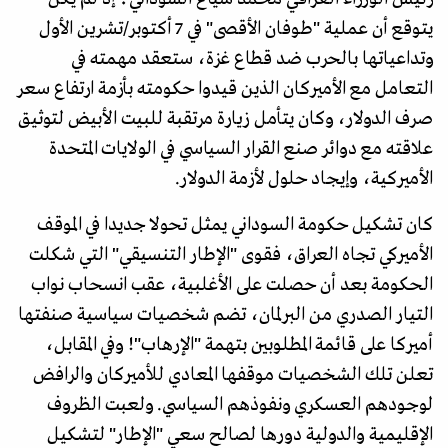
يتوقع أن عملية "طوفان الأقصى" في 7 أكتوبر/تشرين الأول
وتداعياتها بالحرب ضد قطاع غزة، ستعقد مهمته في
التعامل مع الأميركان الذين قيدوا حكومته بأزمة ارتفاع سعر
صرف الدولار، وكان يتأمل زيارة مرتقبة للبيت الأبيض لتوثيق
علاقته مع دوائر صنع القرار السياسي في الولايات المتحدة
الأميركية، وإيجاد حلول لأزمة الدولار.
كان تشكيل حكومة السوداني يمثل تحولا جديدا في الموقف
الأميركي تجاه العراق، فقوى "الإطار التنسيقي" التي شكلت
الحكومة بعد أن حصلت على الأغلبية، عقب انسحاب نواب
التيار الصدري من البرلمان، تضم شخصيات سياسية صنفتها
أميركا على قائمة المطلوبين بتهمة "الإرهاب"! وفي المقابل،
تعلن تلك الشخصيات موقفها المعادي للأميركان والرافض
لوجودهم العسكري ونفوذهم السياسي. ولعبت الظروف
الإقليمية والدولية دورها لصالح سعي "الإطار" لتشكيل