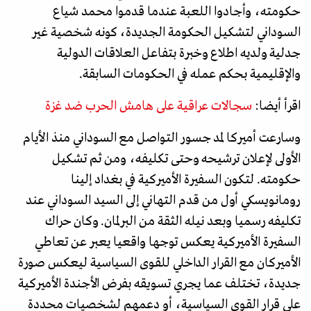
حكومته، وأجادوا اللعبة عندما قدموا محمد شياع
السوداني لتشكيل الحكومة الجديدة، كونه شخصية غير
جدلية ولديه اطلاع وخبرة بتفاعل العلاقات الدولية
والإقليمية بحكم عمله في الحكومات السابقة.
اقرأ أيضا:
سجالات عراقية على هامش الحرب ضد غزة
وسارعت أميركا لمد جسور التواصل مع السوداني منذ الأيام
الأولى لإعلان ترشيحه وحتى تكليفه، ومن ثم تشكيل
حكومته. لتكون السفيرة الأميركية في بغداد إلينا
رومانويسكي أول من قدم التهاني إلى السيد السوداني عند
تكليفه رسميا وبعد نيله الثقة من البرلمان. وكان حراك
السفيرة الأميركية يعكس توجها واقعيا يعبر عن تعاطي
الأميركان مع القرار الداخلي للقوى السياسية ليعكس صورة
جديدة، تختلف عما يجري تسويقه بفرض الأجندة الأميركية
على قرار القوى السياسية، أو دعمهم لشخصيات محددة