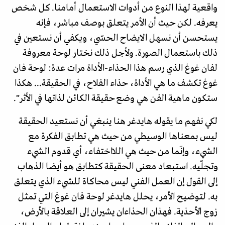
واقعية لهذا النوع من أدوات الاستعمال أمامنا. كل شخص
يعرفه. لكن حيث أن الأمر يتعلق بوصف مباشر، فإنه
يستحسن أن نسهل الايضاح الحسّي، ويكفي أن نستعين في
ذلك باستعمال الصورة. ولأجل ذلك نختار لوحة معروفة
لفان غوغ الذي رسم هذا الحذاء-الأداة مرات عدة: لوحة فان
غوغ تكشف ما هي الأداة، حذاء الفلاح، في الحقيقة... هكذا
ستكون ماهية الفن هي وضع حقيقة الكائن لذاتها في الأثر".
لكي نفهم ما يقوله هايدغر هنا ينبغي أن نستعيد الحقيقة
ليس بمعناها الوسيطي من حيث هي تطابق الفكرة مع
الشيء، وإنّما من حيث هي اللااختفاء، أي قدوم الشيء
وتجلّيه. استبعاد معنى الحقيقة كتطابق هو أيضا الذهاب
إلى القول إن العمل الفني ليس محاكاة للشيء الذي يتعلق
به. لتوضيح الأمر، يحلل هايدغر لوحة فان غوغ التي تمثل
زوج الأحذية. فهذان الحذاءان يشيران إلى العلاقة بالأرض،