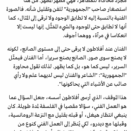
مجرد محاكاة للمظاهر، فهي مظهر المظهر. من هنا
استصغار صاحب "الجمهورية" للفن وتقليل شأنه. فالصورة
الفنية بالنسبة إليه لا تطابق الوجود ولا ترقى إلى المثال، كما
أنها لا تطابق حتى الموجود والشيء الممَثَّل. إنها ليست إلا
انعكاسا في مرآة، ووهما أجوف.
الفنان عند أفلاطون لا يرقى حتى إلى مستوى الصانع، لكونه
لا يصنع سوى صور. الصانع يصنع سريرا، أما الفنان فيمثّل
السرير، ليس كما هو، بل كما يظهر. لذلك تقول محاورة
"الجمهورية": "الشاعر والفنان ليس لديهما علم ولا رأي
صائب عن الأشياء التي يحاكونها".
هذا الموقف، الذي أرسى أفلاطون أسسه، جعل السؤال عما
هو العمل الفني، سؤالا مقصيا في الفلسفة لمدة طويلة. كان
ينبغي انتظار هيغل، أو قبله بقليل مع النزعة الرومانسية،
وقبلها مع ديدرو، لكي يُنظر إلى العمل الفني كنوع من