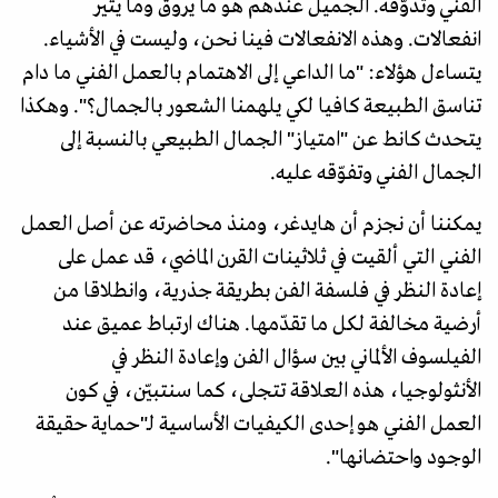
الفني وتذوّقه. الجميل عندهم هو ما يروق وما يثير
انفعالات. وهذه الانفعالات فينا نحن، وليست في الأشياء.
يتساءل هؤلاء: "ما الداعي إلى الاهتمام بالعمل الفني ما دام
تناسق الطبيعة كافيا لكي يلهمنا الشعور بالجمال؟". وهكذا
يتحدث كانط عن "امتياز" الجمال الطبيعي بالنسبة إلى
الجمال الفني وتفوّقه عليه.
يمكننا أن نجزم أن هايدغر، ومنذ محاضرته عن أصل العمل
الفني التي ألقيت في ثلاثينات القرن الماضي، قد عمل على
إعادة النظر في فلسفة الفن بطريقة جذرية، وانطلاقا من
أرضية مخالفة لكل ما تقدّمها. هناك ارتباط عميق عند
الفيلسوف الألماني بين سؤال الفن وإعادة النظر في
الأنثولوجيا، هذه العلاقة تتجلى، كما سنتبيّن، في كون
العمل الفني هو إحدى الكيفيات الأساسية لـ"حماية حقيقة
الوجود واحتضانها".