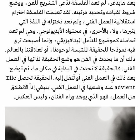
بعد هايدغر، لم تعد الفلسفة تدّعي التشريع للفن، ووضْع
شروط لقيامه وتحديد مرتبته. لقد تعلمت الفلسفة احترام
استقلالية العمل الفني، ولم تعد تختزله في اللذة التي
يثيرها، ولا، بالأحرى، في محتواه الأيديولوجي. وهي لم تعد
تعامله كموضوع للتأمل الميتافيزيقي، وإنما أصبحت ترى
فيه نموذجا للحقيقة الملتبسة لوجودنا، أو لعلاقتنا بالعالم.
ذلك أن ما يحدث في الفن هو وضع الحقيقة لذاتها في العمل
الفني. فالحقيقة لا تحدث في البداية في مكان ما، ثم توضع
بعد ذلك في العمل الفني أو تُنقل إليه. الحقيقة تحصل Elle
advient عند وضعها في العمل الفني. ينبغي إذاً الانطلاق
من العمل، فهو الذي يوجد وراء الفنان، وليس العكس.