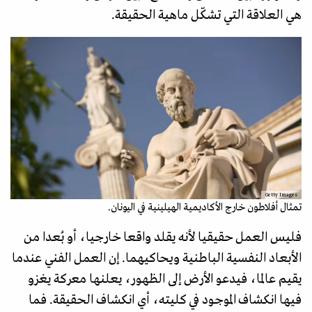
هي العلاقة التي تشكّل ماهية الحقيقة.
Getty Images
تمثال أفلاطون خارج الأكاديمية الهيلينية في اليونان.
فليس العمل حقيقيا لأنه يقلد واقعا خارجيا، أو بُعدا من
الأبعاد النفسية الباطنية ويحاكيهما. إن العمل الفني عندما
يقيم عالما، فيدعو الأرض إلى الظهور، يعلنها معركة يغزو
فيها انكشاف الموجود في كليته، أي انكشاف الحقيقة. فما