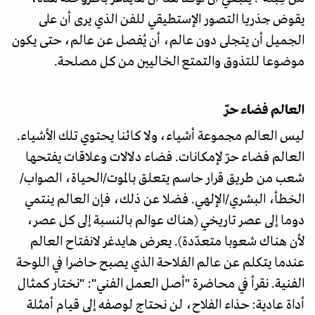
يقوض جذريا التصور الإستطيقي للفن الذي يرى أن على
الجميل أن يتجلى دون عالم، أن يُفصل عن عالم، حتى يكون
موضوعا للتذوق والتمتع الخاليين من كل مصلحة.
العالم فضاء حرّ
ليس العالم مجموعة أشياء، ولا كائنا يحتوي تلك الأشياء.
العالم فضاء حرّ لإمكانات. فضاء دلالات وعلاقات يفتحها
شعب من طريق قرار حاسم يتعلق بالموت/الحياة، الصواب/
الخطأ، البشري/الإلهي. فضلا عن ذلك، فإن العالم ينتمي
دوما إلى عصر تاريخي (هناك عوالم بالنسبة إلى كل عصر،
لأن هناك شعوبا متعدّدة). يعرض هايدغر لانفتاح العالم
عندما يتكلم عن عالم الفلاحة الذي يصبح حاضرا في اللوحة
الفنية. نقرأ في محاضرة "أصل العمل الفني": "نختار كمثال
أداة عادية: حذاء الفلاح، لن نحتاج لوصفه إلى قيام أمثلة