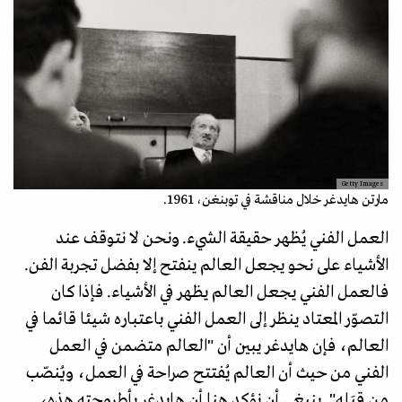
Getty Images
مارتن هايدغر خلال مناقشة في توبنغن، 1961.
العمل الفني يُظهر حقيقة الشيء. ونحن لا نتوقف عند
الأشياء على نحو يجعل العالم ينفتح إلا بفضل تجربة الفن.
فالعمل الفني يجعل العالم يظهر في الأشياء. فإذا كان
التصوّر المعتاد ينظر إلى العمل الفني باعتباره شيئا قائما في
العالم، فإن هايدغر يبين أن "العالم متضمن في العمل
الفني من حيث أن العالم يُفتتح صراحة في العمل، ويُنصّب
من قِبَله". ينبغي أن نؤكد هنا أن هايدغر بأطروحته هذه،