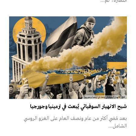
انتظاره، لم…
شبح الانهيار السوفياتي يُبعث في ارمينيا وجورجيا
شبح الانهيار السوفياتي يُبعث في ارمينيا وجورجيا
بعد مُضي أكثر من عام ونصف العام على الغزو الروسي
الشامل…