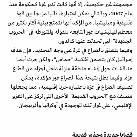
مجموعة غير حكومية، إلا أنها كانت تدير غزة كحكومة منذ
عام 2007، وبالتالي يمكن اعتبارها تاليا مزيجا بين قوة
تقليدية وميليشيا. من المؤكد أنها تتمتع ببنية أكثر بكثير من
معظم الميليشيات غير التابعة للدولة والمتورطة في "الحروب
الجديدة" التي تحدثت عنها كالدور.
وفيما يتعلق بالصراع في غزة على وجه التحديد، فإن هدف
إسرائيل كان يتضمن تفكيك "حماس"، ولكن جرت أيضا
مناقشات حول إنشاء منطقة عازلة داخل أجزاء من قطاع
غزة. وفيما تظل نتيجة هذا الصراع غير مؤكدة، يمكن
تصنيف الصراع في غزة باعتباره حربا إقليمية، مما يجعلها
متسقة مع "الحروب القديمة" الأخرى التي تركز على الغزو
الإقليمي، على غرار تلك الموجودة في أوكرانيا وأذربيجان.
قضايا جديدة وجذور قديمة