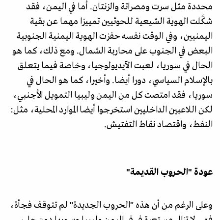
محددة مثل سرت ومصراتة والزنتان. أما في اليمن، فقد
شكَّلت الهوية الشيعية للحوثيين تمييزا مهما عن بقية
اليمنيين، وفي الوقت نفسه حفزت الهوية اليمنية الجنوبية
البعض في الجنوب على محاربة الشمال. ومع ذلك، كما هو
الحال في سوريا، لعبت الآيديولوجيا، وخاصة فيما يتعلق
بالإسلام السياسي، دورا أيضا. وأخيرا، كما هو الحال في
سوريا، فقد امتصت كل من اليمن وليبيا التمويل الأجنبي،
لكن اللاعبين الداخليين استخرجوا أيضا الموارد المحلية، مثل:
النفط، واقتصاد نقاط التفتيش.
عودة "الحروب القديمة"
وعلى الرغم من أن هذه "الحروب الجديدة" لم تتوقف فجأة،
فهي لا تزال مستعرة في في اليمن وليبيا وسوريا دون حل،