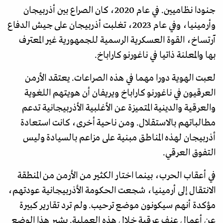
جنودا نظاميين. في عام 2020، كان الصراع بين أذربيجان
وأرمينيا، وفي عام 2023، تغلبت أذربيجان على جيش الدفاع
آرتساخ، القوة العسكرية الرسمية للجمهورية غير المعترف
بها والمعلنة ذاتيا في ناغورنو كاراباخ.
لعبت الهوية دورا مهما في هذه الصراعات. يعتقد الأرمن
العرقيون في ناغورنو كاراباخ ويريفان أن هويتهم اللغوية
والعرقية والدينية المتميزة عن الأغلبية الأذربيجانية تدعم
مطالباتهم بالاستقلال. ومن ناحية أخرى، كانت استعادة
أذربيجان لهذه المناطق مبنية على مزاعم بالسيادة وليس
التفوق العرقي.
في أعقاب الحرب، بينما اختار الكثير من الأرمن من المنطقة
الانتقال إلى أرمينيا، شجعت الحكومة الأذربيجانية عودتهم،
مؤكدة أنهم سيكونون موضع ترحيب. ولم ترد تقارير كبيرة
عن أعمال عنف عرقية خلال هذه العملية. يشير هذا الوضع