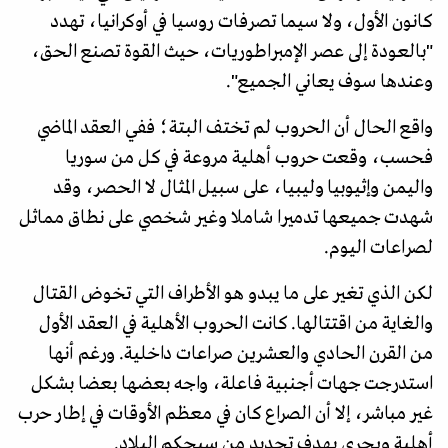
كانون الأول، ولا سيما تصرفات روسيا في أوكرانيا، تهدد
"بالعودة إلى عصر الإمبراطوريات، حيث القوة تصنع الحق،
وعندها سوف يعاني الجميع".
واقع الحال أن الحروب لم تختف البتة؛ ففي العقد الماضي
فحسب، وقعت حروب أهلية مروعة في كل من سوريا
واليمن وإثيوبيا وليبيا، على سبيل المثال لا الحصر، وقد
شهدت جميعها تدميرا شاملا وغير شخصي على نطاق مماثل
لصراعات اليوم.
لكن الذي تغير على ما يبدو هو الأطراف التي تخوض القتال
والغاية من اقتتالها. كانت الحروب الأهلية في العقد الأول
من القرن الحادي والعشرين صراعات داخلية. ورغم أنها
استدرجت جهات أجنبية فاعلة، واجه بعضها بعضا بشكل
غير مباشر، إلا أن الصراع كان في معظم الأوقات في إطار حرب
أهلية ويجري بهدف تحديد من سيحكم البلاد.