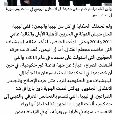
Reuters
بوتين اثناء مراسم ضم سفن جديدة الى الاسطول الروسي في سانت بيترسبورغ
في 25 ديسمبر
ولم تختلف الحكاية في كل من ليبيا واليمن؛ ففي ليبيا،
انحل جيش الدولة في الحربين الأهلية الأولى والثانية عامي
2011 و2014 وحتى الوقت الحاضر، لتأخذ مكانه الميليشيات
التي خاضت معظم القتال. أما في اليمن، فقد كانت حركة
الحوثيين التي استولت على صنعاء في عام 2014، والتي
أشعلت الصراع، عبارة عن جهة فاعلة غير حكومية، في حين
أن خصومها في الحكومة اليمنية سرعان ما لجأوا إلى
الميليشيات غير الحكومية للرد، مثل حزب الإصلاح والمجلس
الانتقالي الجنوبي. وبالمثل لعبت الهوية دورا بارزا في كلا
الصراعين. في ليبيا، التي تتسم بالتجانس العرقي والديني إلى
حد كبير، أثبتت الهويات الجهوية (المحلية) أنها وراء
الانقسام، سواء في طرابلس وبرقة، أو في الارتباط بمدن