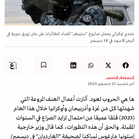
AFP
جندي اوكراني يحمل صاروخ "ستينغر" المضاد للطائرات على متن زورق دورية في
البحر الاسود في 18 ديسمبر
كريستوفر فيليبس
آخر تحديث
27 ديسمبر 2023
ها هي الحروب تعود. أثارت أعمال العنف المروعة التي
شهدتها كل من غزة وأذربيجان وأوكرانيا خلال هذا العام
(2023) قلقا عميقا من احتمال تزايد الصراع في السنوات
المقبلة. والحق أن هذه التطورات، كما قال وزير خارجية
إستونيا مارغوس تساكنا لصحيفة "الغارديان" في ديسمبر/