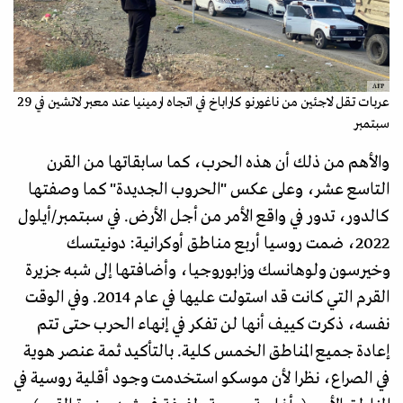
AFP
عربات تقل لاجئين من ناغورنو كاراباخ في اتجاه ارمينيا عند معبر لاتشين في 29
سبتمبر
والأهم من ذلك أن هذه الحرب، كما سابقاتها من القرن
التاسع عشر، وعلى عكس "الحروب الجديدة" كما وصفتها
كالدور، تدور في واقع الأمر من أجل الأرض. في سبتمبر/أيلول
2022، ضمت روسيا أربع مناطق أوكرانية: دونيتسك
وخيرسون ولوهانسك وزابوروجيا، وأضافتها إلى شبه جزيرة
القرم التي كانت قد استولت عليها في عام 2014. وفي الوقت
نفسه، ذكرت كييف أنها لن تفكر في إنهاء الحرب حتى تتم
إعادة جميع المناطق الخمس كلية. بالتأكيد ثمة عنصر هوية
في الصراع، نظرا لأن موسكو استخدمت وجود أقلية روسية في