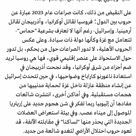
على النقيض من ذلك، كانت صراعات عام 2023 عبارة عن
حروب بين الدول؛ فروسيا تقاتل أوكرانيا، وأذربيجان تقاتل
أرمينيا. وإسرائيل- رغم أنها لا تعترف بشرعية "حماس"-
تتعامل مع غزة وكأنها دولة ذات سيادة. وعلى عكس
الحروب الأهلية، لا تدور الصراعات حول من يحكم، بل تدور
حول الاستحواذ على عنصر إقليمي قوي، فها هي روسيا تريد
ضم أجزاء من شرق أوكرانيا، وقد نجحت أذربيجان في
استعادة ناغورنو كاراباخ وضواحيها، في حين تتحدث إسرائيل
عن إنشاء منطقة عازلة داخل غزة لحماية مدنييها من
هجمات مستقبلية. وفي أماكن أخرى، انتشرت شائعات
مفادها أن إثيوبيا ربما تفكر في شن هجوم جديد على إريتريا
للوصول إلى ميناء عصب. وفي بيئة استعراض العضلات
الجديدة التي يحذر منها "تساكنا" في مقابلته الآنفة، قد
تعود حروب احتلال الأراضي لتغدو شائعة من جديد.