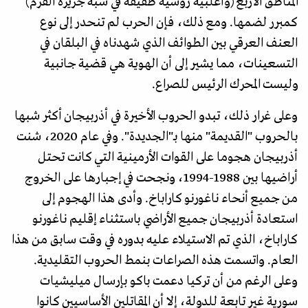
المناطق الأربع (وأغلبية روسية طفيفة في شبه جزيرة القرم)
كمبرر لضمها. ومع ذلك، فإن الحرب لم تنحدر إلى نوع
العنف العرقي بين الطوائف الذي شهدناه في البلقان في
التسعينات، مما يشير إلى أن الهوية هي قضية جانبية
وليست المحرك الرئيس للصراع.
وعلى غرار ذلك، تبدو الحروب الأخيرة في أذربيجان أكثر شبها
بالحروب "القديمة" منها بـ"الجديدة". وفي عام 2020، شنت
أذربيجان هجوما على القوات الأرمينية التي كانت تحتل
أراضيها بين 1988-1994، ونجحت في إجبارها على الخروج
من جميع أنحاء ناغورنو كاراباخ. وأدى هذا الهجوم إلى
استعادة أذربيجان جميع الأراضي باستثناء إقليم ناغورنو
كاراباخ، الذي تم الاستيلاء عليه بدوره في وقت سابق من هذا
العام. واتسمت هذه الصراعات بنمط الحروب التقليدية.
وعلى الرغم من أن تركيا دعمت باكو بإرسال ميليشيات
سورية غير تابعة للدولة، إلا أن المقاتلين الأساسيين كانوا