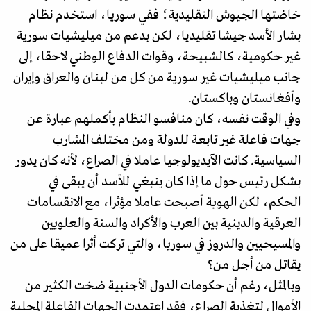
خاضتها الجيوش التقليدية؛ ففي سوريا، استخدم نظام
بشار الأسد جيشا تقليديا، لكن بدعم من ميليشيات سورية
غير حكومية، كالشبيحة، وقوات الدفاع الوطني لاحقا، إلى
جانب ميليشيات غير سورية من كل من لبنان والعراق وإيران
وأفغانستان وباكستان.
وفي الوقت نفسه، كان منافسو النظام بأكملهم عبارة عن
جهات فاعلة غير تابعة للدولة ومن مختلف المشارب
السياسية. كانت الآيديولوجيا عاملا في الصراع، لأنه كان يدور
بشكل رئيس حول ما إذا كان ينبغي للأسد أن يبقى في
الحكم، لكن الهوية أصبحت عاملا مؤثرا، مع الانقسامات
العرقية والدينية بين العرب والأكراد والسنة والعلويين
والمسيحيين والدروز في سوريا، والتي تركت أثرا عميقا على من
يقاتل من أجل من؟
وبالمثل، رغم أن حكومات الدول الأجنبية ضخت الكثير من
الأموال لتغذية الصراع، فقد اعتمدت الجهات الفاعلة المحلية