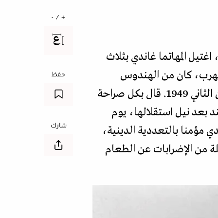
+ / -
ي تمام الساعة الخامسة وسبع عشرة دقيقة من عصر يوم 30 يناير/كانون الثاني 1948، اغتيل المهاتما غاندي بثلاث
هز 78 عاما. لم يحاول القاتل الهرب، كان من الهندوس
حفظ
المتعصبين، وقد أُلقي القبض عليه، وجرت محاكمته قبل إعدامه شنقا في نوفمبر/تشرين الثاني 1949. قال بكل صراحة
د بعد نيل استقلالها، يوم
شارك
دي مؤمنا بالتعددية الدينية،
لة من الإضرابات عن الطعام