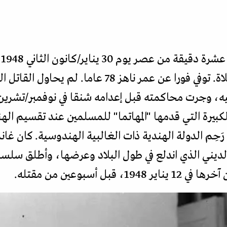
ف
رصاصات وهو في طريقه إلى الصلاة. توفي فورا عن عمر نا
لكبيرة التي قدمها "المهاتما" للمسلمين عند تقسيم الهن
رَحِم الدولة الهندية ذات الغالبية الهندوسية. كان غان
الديني الذي اندلع في طول البلاد وعرضها، وأطلق سلس
 أسبوعين من مقتله.