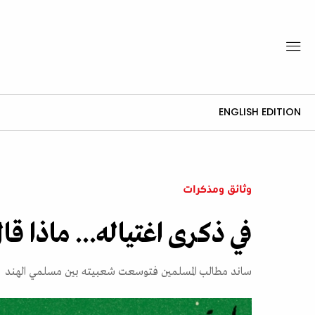
ENGLISH EDITION
وثائق ومذكرات
في ذكرى اغتياله... ماذا 
ساند مطالب المسلمين فتوسعت شعبيته بين مسلمي الهند