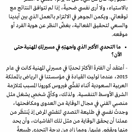
بالاستياء، ولا أرى نفسي ضحيةً، إذا لم تتوافق النتائج مع
توقعاتي. ويكمن الجوهر في الالتزام بالعمل الذي بين أيدينا
والسعي لتحقيق الفعالية، بغضِّ النظر عن هوية الفرد أو
موقعه.
ما التحدي الأكبر الذي واجهتِهِ في مسيرتِكِ المهنية حتى
الآن؟
- أعتقد أن الفترةَ الأكثرَ تحديًا في مسيرتي المهنية كانت في عام
2015، عندما توليت القيادة في مؤسستنا في الرياض بالمملكة
العربية السعودية أثناء تفشِّي فيروس كورونا المسبب لمتلازمة
الشرق الأوسط التنفسية. ولذلك، وكأيِّ شخصٍ يشغل مثل
منصبي الفني في مجال الوقاية من العدوى ومكافحتها،
وجدتُ نفسي في طليعة التصدي لتفشي المرض إذ يُنتظَر من
عملنا أن يحقق الوقاية من مثل تلك الفاشيات، وأن يحد
منها ويقضي عليها. ومما زاد من درجة التحدي طبيعةُ