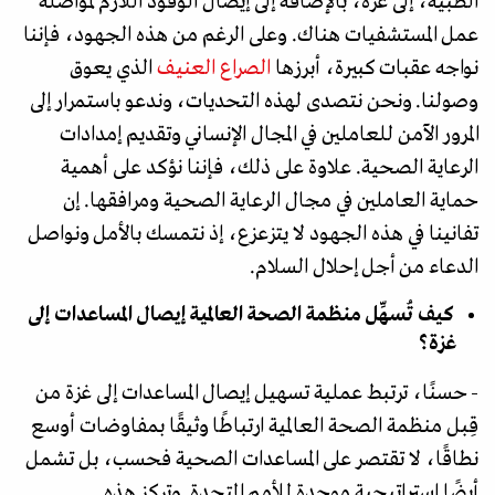
الطبية، إلى غزة، بالإضافة إلى إيصال الوقود اللازم لمواصلة
عمل المستشفيات هناك. وعلى الرغم من هذه الجهود، فإننا
نواجه عقبات كبيرة، أبرزها
الصراع العنيف
الذي يعوق
وصولنا. ونحن نتصدى لهذه التحديات، وندعو باستمرار إلى
المرور الآمن للعاملين في المجال الإنساني وتقديم إمدادات
الرعاية الصحية. علاوة على ذلك، فإننا نؤكد على أهمية
حماية العاملين في مجال الرعاية الصحية ومرافقها. إن
تفانينا في هذه الجهود لا يتزعزع، إذ نتمسك بالأمل ونواصل
الدعاء من أجل إحلال السلام.
كيف تُسهِّل منظمة الصحة العالمية إيصال المساعدات إلى
غزة؟
- حسنًا، ترتبط عملية تسهيل إيصال المساعدات إلى غزة من
قِبل منظمة الصحة العالمية ارتباطًا وثيقًا بمفاوضات أوسع
نطاقًا، لا تقتصر على المساعدات الصحية فحسب، بل تشمل
أيضًا استراتيجية موحدة للأمم المتحدة. وتركز هذه