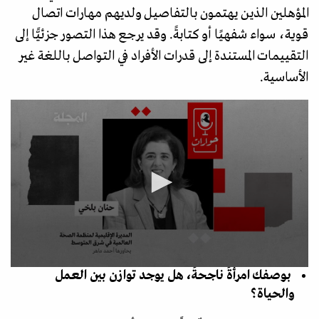
المؤهلين الذين يهتمون بالتفاصيل ولديهم مهارات اتصال
قوية، سواء شفهيًا أو كتابةً. وقد يرجع هذا التصور جزئيًّا إلى
التقييمات المستندة إلى قدرات الأفراد في التواصل باللغة غير
الأساسية.
بوصفك امرأةً ناجحةً، هل يوجد توازن بين العمل
والحياة؟