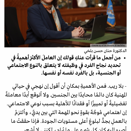
Courtesy of Dr Hanan El Balkhy
الدكتورة حنان حسن بلخي
من أجمل ما قرأت عنكِ قولك إن العاملَ الأكثرَ أهميةً في
تحديد نجاح الفرد في وظيفته لا يتعلق بالنوع الاجتماعي
أو الجنسية، بل بالفرد نفسه أو نفسها.
- بلا ريب. فمن الأهميةِ بمكانٍ أن أقول إن نهجي في حياتي
المهنية كان دائمًا محايدًا بين الجنسين. ولا أتوقع أبدًا معاملةً
تفضيليةً أو تمييزًا أو فقدانًا للأهلية بسبب نوعي الاجتماعي.
إن اهتمامي مُوجَّهٌ بقوةٍ نحو المهمة التي بين يديَّ، وألتزمُ
بالعملِ بجدٍّ لبلوغِ أعلى مستويات الجودة. فإذا حققتُ ما
أصبو إليه كان كل شيء على ما يُرام، لكنني لا أشعر