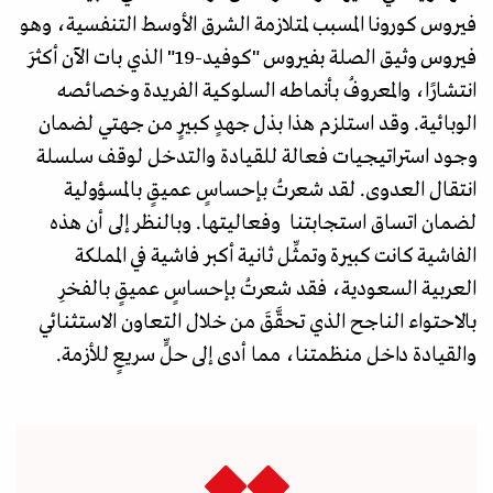
فيروس كورونا المسبب لمتلازمة الشرق الأوسط التنفسية، وهو
فيروس وثيق الصلة بفيروس "كوفيد-19" الذي بات الآن أكثرَ
انتشارًا، والمعروفُ بأنماطه السلوكية الفريدة وخصائصه
الوبائية. وقد استلزم هذا بذل جهدٍ كبيرٍ من جهتي لضمان
وجود استراتيجيات فعالة للقيادة والتدخل لوقف سلسلة
انتقال العدوى. لقد شعرتُ بإحساسٍ عميقٍ بالمسؤولية
لضمان اتساق استجابتنا وفعاليتها. وبالنظر إلى أن هذه
الفاشية كانت كبيرة وتمثِّل ثانية أكبر فاشية في المملكة
العربية السعودية، فقد شعرتُ بإحساسٍ عميقٍ بالفخرِ
بالاحتواء الناجح الذي تحقَّقَ من خلال التعاون الاستثنائي
والقيادة داخل منظمتنا، مما أدى إلى حلٍّ سريعٍ للأزمة.