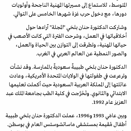
المتوسط، للاستماع إلى مسيرتها المهنية الناجحة وأولويات
دورها، مع دخول حرب غزة شهرها الخامس على التوالي.
وشاركت الدكتورة حنان بلخي "المجلة" آراءها حول
أخلاقياتها في العمل، وشرحت الفترة التي كانت الأصعب في
حياتها المهنية، وتطرقت إلى التوازن بين الحياة والعمل،
والصور النمطية عن العالم العربي في الغرب.
الدكتورة حنان بلخي طبيبةٌ سعوديةٌ بالممارسة. وقد نشأت
وترعرعت في طفولتها في الولايات المتحدة الأمريكية، وعادت
عائلتها إلى المملكة العربية السعودية حيث أكملت تعليمها
الابتدائي والثانوي. وتَخَرَّجت في كلية الطب بجامعة الملك عبد
العزيز عام 1992.
وبين عامَي 1993 و1996، عملت الدكتورة حنان بلخي طبيبة
أطفال مُقيمة بمستشفى ماساتشوستس العام في بوسطن.