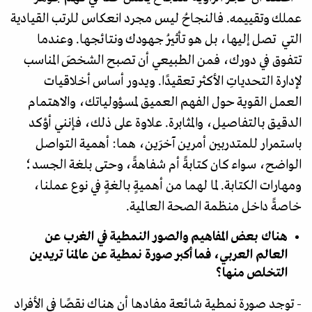
عملك وتقييمه. فالنجاحُ ليس مجرد انعكاس للرتب القيادية
التي تصل إليها، بل هو تأثيرُ جهودك ونتائجها. وعندما
تتفوق في دورك، فمن الطبيعي أن تصبح الشخصَ المناسب
لإدارة التحدياتِ الأكثر تعقيدًا. ويدور أساس أخلاقيات
العمل القوية حول الفهم العميق لمسؤولياتك، والاهتمام
الدقيق بالتفاصيل، والمثابرة. علاوة على ذلك، فإنني أؤكد
باستمرار للمتدربين أمرين آخرَين، هما: أهمية التواصل
الواضح، سواء كان كتابةً أم شفاهةً، وحتى بلغة الجسد؛
ومهارات الكتابة. لما لهما من أهميةٍ بالغةٍ في نوع عملنا،
خاصةً داخل منظمة الصحة العالمية.
هناك بعض المفاهيم والصور النمطية في الغرب عن
العالم العربي، فما أكبر صورة نمطية عن عالمنا تريدين
التخلص منها؟
- توجد صورة نمطية شائعة مفادها أن هناك نقصًا في الأفراد