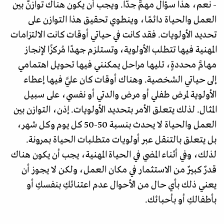
- نعم، هذا سؤال مهمٌّ جدًّا. ويجب أن يكون هناك توازنٌ بين
العمل والحياة دائمًا، وينطوي تحقيق هذا التوازن على
تحديد الأولويات. فقد كانت في حياتي أوقات كانت الالتزامات
المهنية فيها تتطلب الأولوية، وتستلزم جهدًا مُركزًا لإنجاز
مهامَّ محددةٍ، تليها مراحل يمكنني فيها تحويل اهتمامي
إلى حياتي الشخصية. وهناك أوقات كان عليَّ فيها إعطاء
الأولوية لمرض طفلي أو مرض والدتي أو نفسي، على سبيل
المثال. لذلك يتعلق الأمر بتحديد الأولويات. إذن، التوازن بين
العمل والحياة لا يحدث بنسبة 50-50 كل يوم وكل شهر،
بل يتعلق بالتنقل عبر أولويات متطلبات الحياة بمرونة.
لذلك، وفي أثناء المضي في الحياة المهنية، يجب أن يكون هناك
قدرٌ كبيرٌ من الاستثمار في مكان العمل، ولكن لا يجوز أن
يعني ذلك بأي حال من الأحوال عدم اعتنائكِ بنفسكِ أو
بأطفالكِ أو بأحبائك.