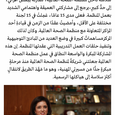
سلاسة داخل منظمة الصحة العالمية، مقارنةً ببعض أقراني،
إلى حدٍّ كبيرٍ،يرجع إلى مشاركتي العميقة واهتمامي الشديد
بعمل المنظمة. فعلى مدى 15 عامًا، عَمِلتُ في 15 لجنة
مختلفة على الأقل، وأمضيتُ عقدًا من الزمن في قيادةِ أحد
المراكز المتعاونة مع منظمة الصحة العالمية. وكان لذلك
المركزمساهماتٌ كبيرة في وضع العديد من المبادئ التوجيهية
وتنفيذ حلقات العمل التدريبية التي عقدتها المنظمة. إن هذه
المشاركة المبكرة والواسعة النطاق في عمل منظمة الصحة
العالمية جعلتني شريكةً لمنظمة الصحة العالمية منذ مرحلةٍ
مبكرةٍ جدًّا من مسيرتي المهنية، وهو ما مَهَّدَ الطريقَ لانتقالٍ
أكثرَ سلاسة إلى هياكلها الرسمية.