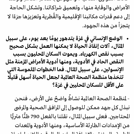
الأمراض والوقاية منها، وتعميق شراكاتنا. وتشكل الحاجة
إلى دعم قدرات مكاتبنا الإقليمية والقُطرية وتعزيزها جزءًا لا
يتجزأ من هذه الجهود.
الوضع الإنساني في غزة يتدهور يومًا بعد يوم، على سبيل
المثال، آلات إنقاذ الحياة لا يمكنها العمل بشكل صحيح
بسبب نقص الكهرباء. ويموت السكان المحليون بسبب
النقص الحاد في الأدوية، ومنها أدوية الأمراض المزمنة مثل
الإنسولين، على سبيل المثال. فما الخطوات الملموسة التي
تتخذها منظمة الصحة العالمية لجعل الحياة أسهل قليلًا
على الأقل للسكان المحليين في غزة؟
- لمنظمة الصحة العالمية نشاطٌ واضحٌ على الأرض، فنحن
نبذل كل جهد ممكن للوصول إلى المرافق الصحية والمرضى
المحتاجين. فعلى سبيل المثال، نقلنا بالفعل 790 طنًّا متريًّا
من الإمدادات الطارئة الأساسية، ومنها الأدوية والمعدات