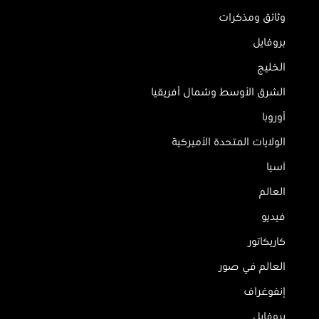
وثائق ومذكرات
بروفايل
الخليج
الشرق الأوسط وشمال أفريقيا
أوروبا
الولايات المتحدة الأميركية
آسيا
العالم
فيديو
كاريكاتور
العالم في صور
إنفوغراف
بروفايل