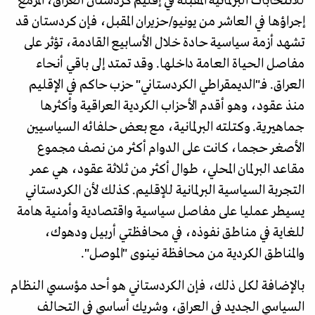
للانتخابات البرلمانية المقبلة في إقليم كردستان العراق، المزمع
إجراؤها في العاشر من يونيو/حزيران المقبل، فإن كردستان قد
تشهد أزمة سياسية حادة خلال الأسابيع القادمة، تؤثر على
مفاصل الحياة العامة داخلها. وقد تمتد إلى باقي أنحاء
العراق. فـ"الديمقراطي الكردستاني" حزب حاكم في الإقليم
منذ عقود، وهو أقدم الأحزاب الكردية العراقية وأكثرها
جماهيرية. وكتلته البرلمانية، مع بعض حلفائه السياسيين
الأصغر حجما، كانت على الدوام أكثر من نصف مجموع
مقاعد البرلمان المحلي، طوال أكثر من ثلاثة عقود، هي عمر
التجربة السياسية البرلمانية للإقليم. كذلك لأن الكردستاني
يسيطر عمليا على مفاصل سياسية واقتصادية وأمنية هامة
للغاية في مناطق نفوذه، في محافظتي أربيل ودهوك،
والمناطق الكردية من محافظة نينوى "الموصل".
بالإضافة لكل ذلك، فإن الكردستاني هو أحد مؤسسي النظام
السياسي الجديد في العراق، وشريك أساسي في التحالف