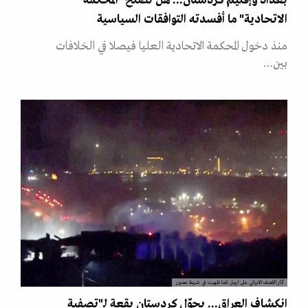
بغداد وإقليم كردستان... هل تصلح "المحكمة
الاتحادية" ما أفسدته التوافقات السياسية
منذ دخول المحكمة الاتحادية العليا فيصلا في الخلافات
بين…
آثار القصف الايراني على اربيل كما ظهرت في شريط مصور
انكشاف العراق... يحوّل كردستان بقعة لـ"تصفية