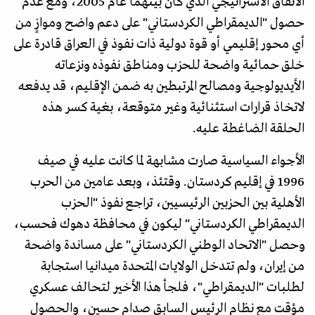
الاتفاق الاستراتيجي الذي كان بينهما عام 2005، ومع عدم
حصول "الديمقراطي الكردستاني" على دعم واضح وموازٍ من
أي محور إقليمي أو قوة دولية ذات نفوذ في العراق قادرة على
خلق حمائية واضحة للحزب ومناطق نفوذه ونزعاته
الأيديولوجية ومصالح المرتبطين به ضمن الإقليم، قد يدفعه
لاتخاذ قرارات استثنائية وغير متوقعة، بغية كسر هذه
الحلقة الضاغطة عليه.
الأجواء السياسية صارت مشابهة لما كانت عليه في صيف
1996 في إقليم كردستان. وقتئذ، وبعد عامين من الحرب
الأهلية بين الحزبين الرئيسيين، تراجع نفوذ "الحزب
الديمقراطي الكردستاني" ليكون في محافظة دهوك فحسب،
وحصل "الاتحاد الوطني الكردستاني" على مساندة واضحة
من إيران، ولم تتدخل الولايات المتحدة ميدانيا استجابة
لطلبات "الديمقراطي"، فلجأ هذا الأخير لتحالف عسكري
مؤقت مع نظام الرئيس السابق صدام حسين، والحصول