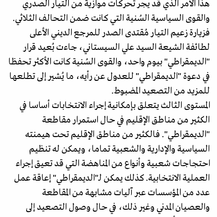
هذا الأمر الذي قد يجر تحركات موازية من التيار الصدري
والقوى السياسية السُنية التي كانت ضمن التحالف الثلاثي.
فزيارة زعيم التيار مُقتدى الصدر للمرجع الديني الأعلى
لطائفة الشيعة السيد علي السيستاني، جاءت بُعيد قرار
"الديمقراطي" بيوم واحد، والقوى السُنية كانت الأكثر تحفظا
في دعوة "الديمقراطي" للعدول عن رأيه، ما يُشير إلى تطلعها
للمزيد من التصعيد المضبوط.
المستوى الثالث يتعلق بإمكانية إجراء الانتخابات أساسا في
الكثير من مناطق الإقليم في حال استمرار مقاطعة
"الديمقراطي". فالكثير من مناطق الإقليم تحت هيمنته
السياسية والإدارية والشعبية تماما، ويمكن له تنظيم
احتجاجات شعبية وأنواع من المناهضة التي قد تعيق إجراء
العملية الانتخابية. كذلك يمكن لـ"الديمقراطي" إعاقة عمل
عدد من المؤسسات عبر آليات مشابهة من المقاطعة
والعصيان المدني وغير ذلك، في حال وصول التصعيد إلى