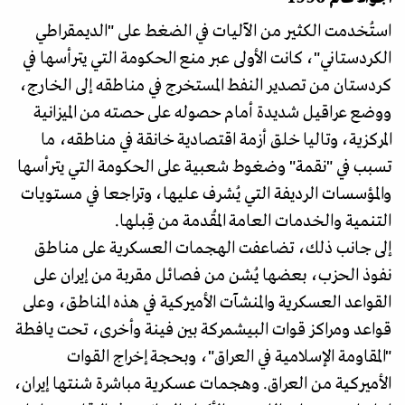
استُخدمت الكثير من الآليات في الضغط على "الديمقراطي
الكردستاني"، كانت الأولى عبر منع الحكومة التي يترأسها في
كردستان من تصدير النفط المستخرج في مناطقه إلى الخارج،
ووضع عراقيل شديدة أمام حصوله على حصته من الميزانية
المركزية، وتاليا خلق أزمة اقتصادية خانقة في مناطقه، ما
تسبب في "نقمة" وضغوط شعبية على الحكومة التي يترأسها
والمؤسسات الرديفة التي يُشرف عليها، وتراجعا في مستويات
التنمية والخدمات العامة المُقدمة من قِبلها.
إلى جانب ذلك، تضاعفت الهجمات العسكرية على مناطق
نفوذ الحزب، بعضها يُشن من فصائل مقربة من إيران على
القواعد العسكرية والمنشآت الأميركية في هذه المناطق، وعلى
قواعد ومراكز قوات البيشمركة بين فينة وأخرى، تحت يافطة
"المقاومة الإسلامية في العراق"، وبحجة إخراج القوات
الأميركية من العراق. وهجمات عسكرية مباشرة شنتها إيران،