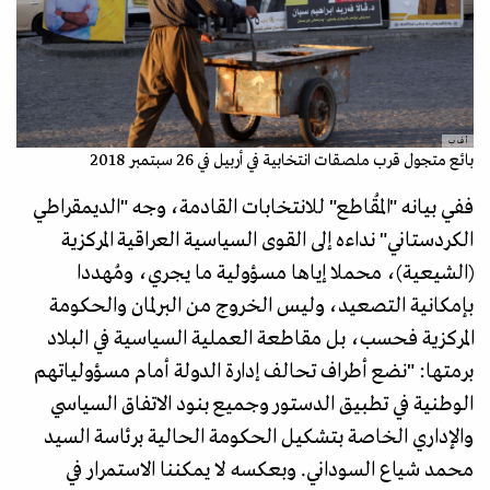
أ ف ب
بائع متجول قرب ملصقات انتخابية في أربيل في 26 سبتمبر 2018
ففي بيانه "المُقاطع" للانتخابات القادمة، وجه "الديمقراطي
الكردستاني" نداءه إلى القوى السياسية العراقية المركزية
(الشيعية)، محملا إياها مسؤولية ما يجري، ومُهددا
بإمكانية التصعيد، وليس الخروج من البرلمان والحكومة
المركزية فحسب، بل مقاطعة العملية السياسية في البلاد
برمتها: "نضع أطراف تحالف إدارة الدولة أمام مسؤولياتهم
الوطنية في تطبيق الدستور وجميع بنود الاتفاق السياسي
والإداري الخاصة بتشكيل الحكومة الحالية برئاسة السيد
محمد شياع السوداني. وبعکسە لا يمكننا الاستمرار في