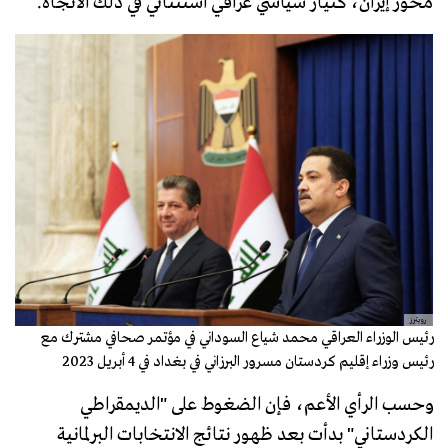
محور إيران، كتيار سياسي عراقي استثنائي في ذلك الاتجاه.
رويترز
رئيس الوزراء العراقي محمد شياع السوداني في مؤتمر صحافي مشترك مع
رئيس وزراء إقليم كردستان مسرور البرزاني في بغداد في 4 أبريل 2023
وحسب الرأي الأعم، فإن الضغوط على "الديمقراطي
الكردستاني" بدأت بعد ظهور نتائج الانتخابات البرلمانية