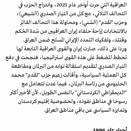
العراقية التي جرت أواخر عام 2021، واندراج الحزب في
التحالف الثلاثي، مع كل من التيار الصدري (الشيعي)،
وحزب "تقدم" (السُني)، ومحاولة هذا التحالف الفائز
بالانتخابات إزاحة حلفاء إيران العراقيين من سُدة الحُكم
وقتئذ، وتفكيك التمدد الإيراني المسلح ضمن العراق.
وردا على ذلك، صارت إيران والقوى العراقية التابعة لها
تخطط للضغط على هذه القوى استراتيجيا، فنجحت في دفع
التيار الصدري لتقديم استقالة نوابه من البرلمان ومقاطعة
كل العملية السياسية، وأقالت زعيم حزب "تقدم" محمد
الحلبوسي من رئاسة البرلمان، فيما غدت تتعامل مع
"الديمقراطي الكردستاني" بالنفس الطويل، لأن الأخير أكثر
رسوخا في مناطق نفوذه، ولخصوصية إقليم كردستان
وتمايزه السياسي عن باقي مناطق العراق.
أجواء عام 1996