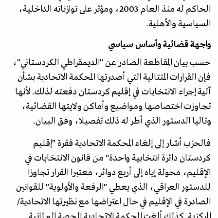
الحاكم له منذ العام 2003، ومؤثر على توازناته الداخلية،
السياسية والأهلية.
واجهة قضائية وأساس سياسي
حسب بيان المقاطعة الصادر عن "الديمقراطي الكردستاني"،
فإن القرارات المتتالية التي أصدرتها المحكمة الاتحادية بشأن
آلية إجراء الانتخابات في إقليم كردستان دفعته لذلك. لأنها
تجاوزت اختصاصها ومواضيع وأماكن ولايتها القضائية،
وتاليا الدستور الذي أطر له ذلك تفصيلا، وفق البيان.
فالحزب أشار إلى إلغاء المحكمة الاتحادية فقرة "إقليم
كردستان دائرة انتخابية واحدة" من قانون الانتخابات في
الإقليم، محولة إياه إلى أربع دوائر، معتبرا القرار تجاوزا
للدستور العراقي، الذي يعطي "الرفعة والأولوية" للقوانين
الصادرة في الإقليم في حال اعتراضها مع نظيرتها الاتحادية/
المركزية. كذلك ألغت المحكمة الاتحادية الحصة البرلمانية