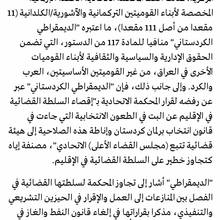
المخصصة لأبناء القوميتين التركمانية والآشورية/الكلدانية (11
مقعدا من أصل 111 مقعدا)، ما اعتبره "الديمقراطي
الكردستاني" منافيا للمادة 117 من الدستور، التي تضمن
الحقوق الإدارية والسياسية والثقافية لأبناء القوميات
الأخرى في العراق، من غير القوميتين الأساسيتين، العرب
والكرد. وإلى جانب ذلك، فإن "الديمقراطي الكردستاني" عبر
عن رفضه لقرار المحكمة الاتحادية بـ"إقصاء السلطة القضائية
في الإقليم عن البت في الطعون الانتخابية التي جاءت في
قانون انتخاب برلمان كردستان وإناطة هذه الصلاحية إلى هيئة
قضائية تتبع (مجلس القضاء الأعلى) الاتحادي"، مصنفة إياه
كتجاوز خطير على السلطة القضائية في الإقليم.
"الديمقراطي" أشار إلى تجاوز المحكمة لسلطتها القضائية في
الفصل بين المنازعات إلى العمل والإقرار في الحيزين التشريعي
والتنفيذي، مذكرا بقراراتها في إلغاء قانون النفط والغاز في