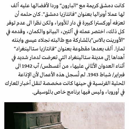
كانت دمشق كريمة مع "البارون" وردا لأفضالها عليه ألف
لها عملا أوبراليا بعنوان "فانتازيا دمشق". كان حلمه أن
تعزفه أوركسترا كبيرة في دار للأوبرا، ولكن نظرا الى عدم توفر
كل ذلك، اختصر عمله في آلتين، البيانو والكمان، وقدمه في
"الأورينت بالاس"بالمشاركة مع طالبته نجلاء عيسى وابنته
تمارا. ألف بعدها مقطوعة بعنوان "فانتازيا ستالينغراد"
أهداها إلى مدينة ستالينغراد التي تعرضت لدمار شديد في
أثناء العدوان الألماني عليها، من أغسطس/ آب 1942 الى
فبراير/ شباط 1943. لم تُسجل هذه الأعمال لأن الإذاعة
المحلية الفرنسية في حينها كانت مخصصة لنقل أخبار المعارك
في أوروبا، وليس فيها برنامج خاص بالموسيقى.