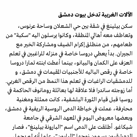
الآلات الغربية تدخل بيوت دمشق
سكن بيلينغ في شقة بين حي الشعلان وساحة عرنوس،
وتعاطف معه أهالي المنطقة، وكانوا يرسلون اليه "سكبة" من
طعامهم، من منطلق إكرام الضيف ومشاركة الخير مع
الجيران. بدأ يعطي دروسا خاصة في منزله للراغبين في تعلم
العزف على الكمان والبيانو، بينما أعطت ابنته تمارا دروسا
خاصة في رقص الباليه للأجنبيات المقيمات في دمشق، و
للدمشقيات الراغبات في تعلم هذا النمط من الرقص الغربي.
أما زوجته ساندرا فلا علاقة لها بعائلة رومانوف الحاكمة في
روسيا قبل قيام الثورة البلشفية، كانت ممثلة ومغنية
محترفة، عملت في خياطة الدمى الروسية الريفية في دمشق،
وبعضها معروض اليوم في المعهد الشرقي في جامعة
شيكاغو. أطلقت على الدمى اسم "البارونة بيلينغ"، فصار
الدمشقيون يسمون زوجها "البارون"، علما أنه لم يحمل