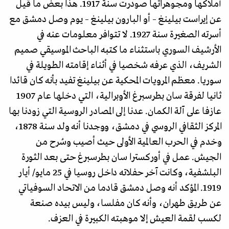
أملاكها ومجوهراتها صودرت سنة 1917. هذا بعض ما قيل
عن إيراست بيلينغ – أو البارون بيلينغ – يوم وصل دمشق مع
أسرته الصغيرة سنة 1927. لا تتوافر معلومات عنه في
الأرشيف السوري باستثناء ما كتبه الباحث الموسيقي صميم
الشريف، الذي عرفه شخصيا في أثناء إقامته الطويلة في
سوريا. معظم المرويات المحكية عن بيلينغ تفيد بأنه كان قائدا
ثانيا لفرقة سان بطرسبرغ الأوبرالية، التي دخلها عام 1907
عازفا على آلة الكمان. عدنا إلى المصادر الروسية التي زودنا بها
المركز الثقافي الروسي في دمشق، ووجدنا أنه ولد سنة 1878،
وخدم في الحرب العالمية الأولى حيث أصيب وسُرح من
الجيش. عمل في أوركسترا سان بطرسبرغ حتى بعد الثورة
البلشفية، وكانت آخر حفلاته داخل روسيا في 25 مايو/ أيار
1919. المؤكد أنه وصل دمشق قادما من الاتحاد السوفياتي
عن طريق طهران، وأنه كان مفلسا، وليس بيده صنعة
لكسب لقمة العيش إلا موهبته الكبيرة في العزف.