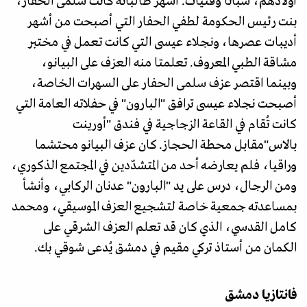
أولادهم، شبانا وفتيات. أشهر طالباته كانت سلمى الحفار،
بنت رئيس الحكومة لطفي الحفار التي أصبحت من أشهر
أديبات عصرها، ونجلاء عيسى التي كانت تعمل في مختبر
مشاقة الطبي المعروف. تعلمتا منه العزف على البيانو،
وبينما اقتصر عزف سلمى الحفار على السهرات الخاصة،
أصبحت نجلاء عيسى ترافق "البارون" في حفلاته العامة التي
كانت تُقام في القاعة الزجاجية في فندق "أورينت
بالاس"مقابل محطة الحجاز. كان عزف البيانو محتشما
وراقيا، فلم يعارضه أحد من المتشدّدين في المجتمع الذكوري،
ومن الرجال، درس على يد "البارون" عدنان الركابي، وأنشأ
بمساعدته جمعية خاصة لتشجيع العزف الموسيقي، ومحمد
كامل القدسي، الذي كان قد تعلم العزف الشرقي على
الكمان من أستاذ تركي مقيم في دمشق يُدعى شوقي بك.
فانتازيا دمشق