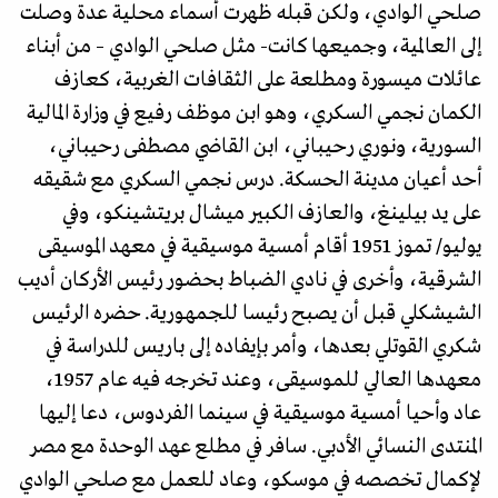
صلحي الوادي، ولكن قبله ظهرت أسماء محلية عدة وصلت
إلى العالمية، وجميعها كانت- مثل صلحي الوادي – من أبناء
عائلات ميسورة ومطلعة على الثقافات الغربية، كعازف
الكمان نجمي السكري، وهو ابن موظف رفيع في وزارة المالية
السورية، ونوري رحيباني، ابن القاضي مصطفى رحيباني،
أحد أعيان مدينة الحسكة. درس نجمي السكري مع شقيقه
على يد بيلينغ، والعازف الكبير ميشال بريتشينكو، وفي
يوليو/ تموز 1951 أقام أمسية موسيقية في معهد الموسيقى
الشرقية، وأخرى في نادي الضباط بحضور رئيس الأركان أديب
الشيشكلي قبل أن يصبح رئيسا للجمهورية. حضره الرئيس
شكري القوتلي بعدها، وأمر بإيفاده إلى باريس للدراسة في
معهدها العالي للموسيقى، وعند تخرجه فيه عام 1957،
عاد وأحيا أمسية موسيقية في سينما الفردوس، دعا إليها
المنتدى النسائي الأدبي. سافر في مطلع عهد الوحدة مع مصر
لإكمال تخصصه في موسكو، وعاد للعمل مع صلحي الوادي