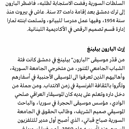
السلطات السورية رفضت الاستجابة لطلبه، فاضطر البارون
إلى ترك دمشق بعد إقامة دامت 27 سنة. عاش في بيروت منذ
سنة 1954، وفيها عمل مدرسا للبيانو، وتسلمت ابنته تمارا
إدارة قسم تصميم الرقص في الأكاديمية اللبنانية.
إرث البارون بيلينغ
من قدّر موسيقى "البارون" بيلينغ في دمشق كانت فئة
الشباب الجامعي المتنور، من متخرجي الجامعة السورية،
وأهاليهم الذين تعرفوا الى الموسيقى الأجنبية في أسفارهم
وتأثروا بالثقافة الفرنسية في زمن الانتداب. ومن جملة من
دخل داره وتعلم على يديه كان الموسيقار العراقي صلحي
الوادي، مؤسس موسيقى الحجرة في سوريا، والباحث
الموسيقي صميم الشريف، وطالب الحقوق في الجامعة
السورية صباح قباني، الذي أصبح أول مدير للتلفزيون