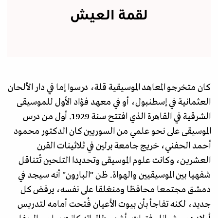
لقمة العيش
كان متخرجو المعاهد الموسيقية قلة، درسوا إما في دار الألحان
العثمانية في إسطنبول، أو في معهد فؤاد الأول للموسيقى
الشرقية في القاهرة الذي افتتح سنة 1929. أول من درس
الموسيقى على نحو علمي من السوريين كان الدكتور محمود
أحمد الحفني، خريج جامعة برلين في ثلاثينات القرن
العشرين، وكانت علوم الموسيقى وتحديدا التلحين تُتناقل
شفهيا بين الموسيقيين والهواة. ظن "البارون" أنه سيجد في
دمشق مجتمعا محافظا ومنغلقا على نفسه، يرفض كل
جديد، لكنه تفاجأ بأن بيوت الأعيان فُتحت أمامه لتدريس