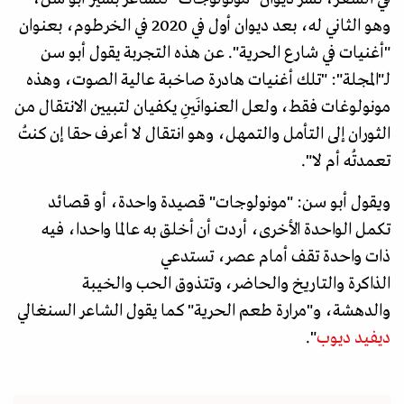
وهو الثاني له، بعد ديوان أول في 2020 في الخرطوم، بعنوان
"أغنيات في شارع الحرية". عن هذه التجربة يقول أبو سن
لـ"المجلة": "تلك أغنيات هادرة صاخبة عالية الصوت، وهذه
مونولوغات فقط، ولعل العنوانَينِ يكفيان لتبيين الانتقال من
الثوران إلى التأمل والتمهل، وهو انتقال لا أعرف حقا إن كنتُ
تعمدتُه أم لا".
ويقول أبو سن: "مونولوجات" قصيدة واحدة، أو قصائد
تكمل الواحدة الأخرى، أردت أن أخلق به عالما واحدا، فيه
ذات واحدة تقف أمام عصر، تستدعي
الذاكرة والتاريخ والحاضر، وتتذوق الحب والخيبة
والدهشة، و"مرارة طعم الحرية" كما يقول الشاعر السنغالي
ديفيد ديوب
".