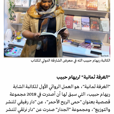
facebook
الكاتبة ريهام حبيب الله في معرض الشارقة الدولي للكتاب
"الغرفة ثمانية" لريهام حبيب
"الغرفة ثمانية"، هو العمل الروائي الأول للكاتبة الشابة
ريهام حبيب، التي سبق لها أن أصدرت في 2018 مجموعة
قصصية بعنوان "حمى الريح الأحمر"، عن "دار رفيقي للنشر
والتوزيع"، ومجموعة "الجدار" صدرت عن "دار نرتقي للنشر