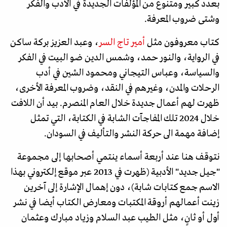
بعدد كبير ومتنوع من المؤلفات الجديدة في الأدب والفكر
وشتى ضروب المعرفة.
كتاب معروفون مثل
أمير تاج السر
، وعبد العزيز بركة ساكن
في الرواية، والنور حمد، وشمس الدين ضو البيت في الفكر
والسياسة، وعباس التيجاني ومحمود الشين في أدب
الرحلات والمدن، وغيرهم في النقد، وضروب المعرفة الأخرى،
ظهرت لهم أعمال جديدة خلال العام المنصرم. بيد أن اللافت
خلال 2024 تلك المفاجآت الشابة في الكتابة، التي تمثل
إضافة مهمة الى حركة النشر والتأليف في السودان.
نتوقف هنا عند أربعة أسماء ينتمي أصحابها إلى مجموعة
"جيل جديد" الأدبية (ظهرت في 2013 عبر موقع إلكتروني بهذا
الاسم جمع كتابات شابة)، دون إهمال الإشارة إلى آخرين
زينت أعمالهم أروقة المكتبات ومعارض الكتاب أيضا في نشر
أول أو ثانٍ، مثل الطيب عبد السلام وزياد مبارك وعثمان