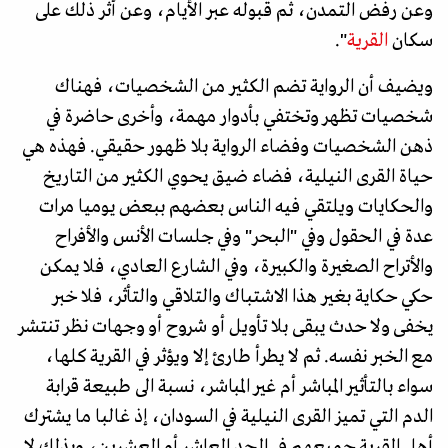
وعن رفض التمدن، ثم قبوله عبر الأيام، وعن أثر ذلك على
سكان
القرية
".
ويضيف أن الرواية تضم الكثير من الشخصيات، فهناك
شخصيات تظهر وتختفي بأدوار مهمة، وأخرى حاضرة في
ذهن الشخصيات وفضاء الرواية بلا ظهور حقيقي. فهذه هي
حياة القرى النيلية، فضاء ضيق يحوي الكثير من التاريخ
والحكايات ويلتقي فيه الناس بعضهم ببعض يوميا مرات
عدة في الحقول وفي "البحر" وفي جلسات الأنس والأفراح
والأتراح الصغيرة والكبيرة، وفي الشارع العادي، فلا يمكن
حكي حكاية بغير هذا الاشتباك والتلاقي والتأثر، فلا خبر
يخفى ولا حدث يبقى بلا تأويل أو شروح أو وجهات نظر تنتشر
مع الخبر نفسه. ثم لا يطرأ طارئ إلا ويؤثر في القرية كلها،
سواء بالتأثير المباشر أم غير المباشر، نسبة الى طبيعة قرابة
الدم التي تميز القرى النيلية في السودان، إذ غالبا ما يشترك
أهل القرية جميعهم في الجد العاشر أو العشرين، وبذلك لا