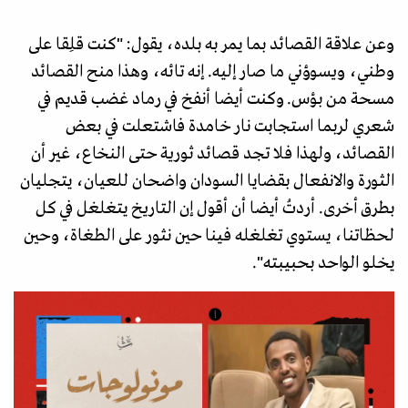
وعن علاقة القصائد بما يمر به بلده، يقول: "كنت قلِقا على
وطني، ويسوؤني ما صار إليه. إنه تائه، وهذا منح القصائد
مسحة من بؤس. وكنت أيضا أنفخ في رماد غضب قديم في
شعري لربما استجابت نار خامدة فاشتعلت في بعض
القصائد، ولهذا فلا تجد قصائد ثورية حتى النخاع، غير أن
الثورة والانفعال بقضايا السودان واضحان للعيان، يتجليان
بطرق أخرى. أردتُ أيضا أن أقول إن التاريخ يتغلغل في كل
لحظاتنا، يستوي تغلغله فينا حين نثور على الطغاة، وحين
يخلو الواحد بحبيبته".