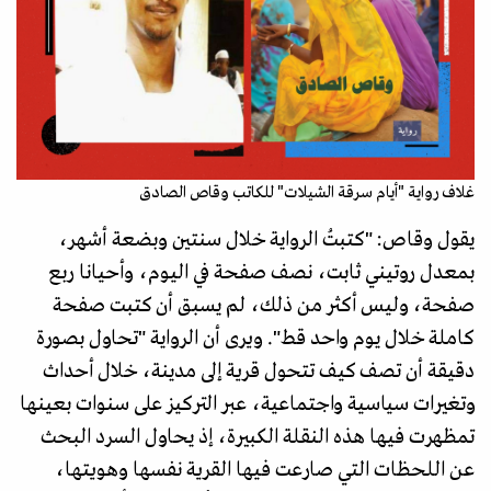
غلاف رواية "أيام سرقة الشيلات" للكاتب وقاص الصادق
يقول وقاص: "كتبتُ الرواية خلال سنتين وبضعة أشهر،
بمعدل روتيني ثابت، نصف صفحة في اليوم، وأحيانا ربع
صفحة، وليس أكثر من ذلك، لم يسبق أن كتبت صفحة
كاملة خلال يوم واحد قط". ويرى أن الرواية "تحاول بصورة
دقيقة أن تصف كيف تتحول قرية إلى مدينة، خلال أحداث
وتغيرات سياسية واجتماعية، عبر التركيز على سنوات بعينها
تمظهرت فيها هذه النقلة الكبيرة، إذ يحاول السرد البحث
عن اللحظات التي صارعت فيها القرية نفسها وهويتها،