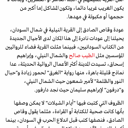
يكون الغريب غريبا دائما، وتكون المشاكل إما أكبر من
حجمها أو مكبوتة في مهدها.
عودة وقاص الصادق إلى القرية النيلية في شمال السودان،
يحيلنا إلى عودات نادرة إلى هذا المكان لدى الأجيال الجديدة
من الكتاب السودانيين، فبينما مثلت القرية فضاء للروائيين
المؤسسين مثل
الطيب صالح
والشمال النيلي، وإبراهيم
إسحاق، تسيدت المدينة أكثر الأعمال الروائية الحديثة، عدا
نماذج قليلة باهرة، منها رواية "الغرق" لحمور زيادة و"حبال
النور والظلمة" لأمير شمعون حيث الشمال النيلي،
و"درفون" لإبراهيم سليمان حيث نجد دارفور.
الظروف التي كتبت فيها "أيام الشيلات" لا يمكن وصفها
بأنها كانت صحية للكتابة أو القراءة، مثلما يقول وقاص
الصادق، فنصفها كتب قبل اندلاع الحرب في السودان، بينما