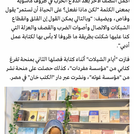
أكمل النصف الآخر بعد اندلاع الحرب في ظروف مأسوية
بمعنى الكلمة "لكن ماذا نفعل؟ على الحياة أن تستمر" يقول
وقاص، ويضيف: "وبالتالي يمكن القول إن القلق وانقطاع
الشبكات والاتصال وأصوات الضرب والقصف والعزلة التي
كنا عليها شكلت بطريقة ما ظروفا لا بأس بها لكتابة عمل
أدبي".
فازت "أيام الشيلات" أثناء كتابة فصلها الثاني بمنحة تفرغ
كتابي من "مؤسسة مفردات"، كذلك حصلت على منحة نشر
من "مؤسسة غوته"، ونشرت عبر دار "الكتب خان" في مصر.