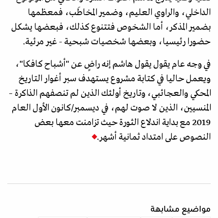
الداخلي، والراوي العليم، وضمير المخاطَب، فمعظمها
بضمير المذكر، أما الشخوص فتتنوع كذلك، فبعضها يشكل
حضورا رئيسيا، وبعضها شخصيات شبحية - غير مرئية.
في وجه عام يقول يقول هاشم إنه راضٍ عن "أشباح كافكا"،
ويعمل حاليا في كتابة مشروع يستهدف سبر أغوار التاريخ
المحكي والعجائبي، وتاريخ أولئك الذين لم تنصفهم الذاكرة –
المنسيين، الذين لا صوت لهم، في ديسمبر/كانون الأول العام
2019 مع بداية اندلاع الثورة حيث تزامنت معها بعض
النصوص على امتداد ثمانية أشهر.
مواضيع مشابهة