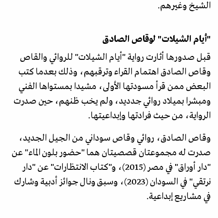
الشيخ وغيرهم.
"أيام الشيلات" لوقاص الصادق
قبل صدورها أثارت رواية "أيام الشيلات" للروائي والقاص
وقاص الصادق اهتمام القراء وترقبهم، وذلك بعدما كتب
البعض ممن قرأ مسودتها الأولى، مشيدا بمستواها الفني
ومبشرا بميلاد روائي جدديد، ولم يخب ظنهم، حين صدرت
الرواية، من حيث فرادتها وإبداعيتها.
وقاص الصادق، روائي وقاص سوداني من الجيل الجديد،
صدرت له مجموعتان قصصيتان هما "حضور بلون الماء" عن
"دار أوراق" في مصر (2015)، و"كتاب الانتظارات" عن "دار
نرتقي" في السودان (2023)، وسبق ونال جوائز أدبية وشارك
في مشاريع إبداعية.