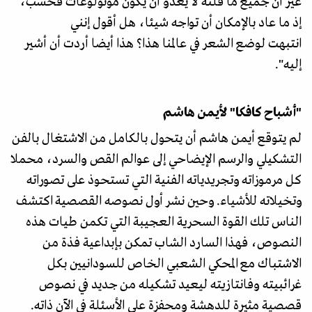
غير أن جميع ما قلته لا يعدو أن يكون مونولوغات فحسب،
إذ ما عاد بالإمكان أن تواجه شيئا، هل أقول إنني
انتبهت لوضع الشعر في عالمنا هذا؟ هذا أيضا أردت أن أشير
إليه".
"أشباح كافكا" لأيمن هاشم
لم يتوقع أيمن هاشم أن يتحول بالكامل من الاشتغال بالفن
التشكيلي والرسم الإيضاحي إلى عوالم القص والسرد، محملا
كل مرموزاته وتجريدياته الفنية التي تستحوذ على تصوراته
وتخيلاته للأشياء. وحين نشر أول نصوصه القصصية اكتشف
الناس تلك القوة السحرية العجيبة التي تكمن طيات هذه
النصوص، فهذا السارد الشاب تمكن بإبداعية فذة من
الاشتباك مع المحكي الشعبي الخاص للسودانيين بكل
غرائبيته وفانتازيته ليعيد تشكيله من جديد في نصوص
قصصية مثيرة للدهشة ومحفزة على الأسئلة في الآن ذاته.