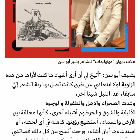
غلاف ديوان "مونولجات" للشاعر بشير أبو سن
يضيف أبو سن: "أتيحَ لي أن أرى أشياء ما كنت لأراها من هذه
الزاوية لولا ابتعادي عن طرق كانت تصل بها ربة الشعر إليَّ
سابقا، غدا النيل شيئا آخر،
وغدت الصحراء والأهل والطفولة والوجوه
الأليفة والشوق والخرطوم أشياء أخرى، كأنها معلقة بين
الأرض والسماء، أستطيع رؤيتها كاملة في أي لحظة، أو
استدعاءها أيان أشاء، ورحت أنسج من كل ذلك قصائدي.