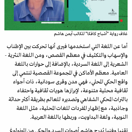
غلاف رواية "أشباح كافكا" للكاتب أيمن هاشم
أما عن اللغة التي استخدمها فيرى أنها تحركت بين الإطناب
والإسهاب والتكثيف في معظم القصص، ومن اللغة النثرية -
الشعرية إلى اللغة السردية، بالإضافة إلى حوارات باللغة
العامية. معظم الأماكن في المجموعة القصصية تنتمي إلى
واقع الحكي المحلي، فهي مدن وقرى سودانية، ذات أجواء
ثقافية محلية متنوعة، لإبرازها هويات ثقافية واحتفاء
بالتراث المحكي الشفاهي وتصديره للعالم بطريقة أكثر حداثة
وجاذبية، مع إظهار المفردات للغات المحلية، مثل اللغة
النوبية، ولغة البداويت، وربطها باللغة العربية.
تقنيا وفنيا يُدرج هاشم أصوات السرد والحكي من المونولوغ