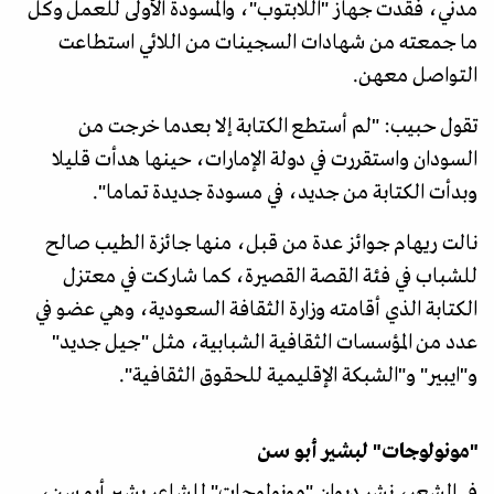
مدني، فقدت جهاز "اللابتوب"، والمسودة الأولى للعمل وكل
ما جمعته من شهادات السجينات من اللائي استطاعت
التواصل معهن.
تقول حبيب: "لم أستطع الكتابة إلا بعدما خرجت من
السودان واستقررت في دولة الإمارات، حينها هدأت قليلا
وبدأت الكتابة من جديد، في مسودة جديدة تماما".
نالت ريهام جوائز عدة من قبل، منها جائزة الطيب صالح
للشباب في فئة القصة القصيرة، كما شاركت في معتزل
الكتابة الذي أقامته وزارة الثقافة السعودية، وهي عضو في
عدد من المؤسسات الثقافية الشبابية، مثل "جيل جديد"
و"ايبير" و"الشبكة الإقليمية للحقوق الثقافية".
"مونولوجات" لبشير أبو سن
في الشعر، نشر ديوان "مونولوجات" للشاعر بشير أبو سن،