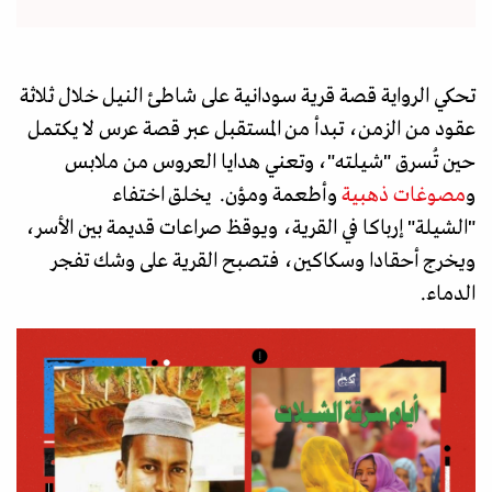
تحكي الرواية قصة قرية سودانية على شاطئ النيل خلال ثلاثة
عقود من الزمن، تبدأ من المستقبل عبر قصة عرس لا يكتمل
حين تُسرق "شيلته"، وتعني هدايا العروس من ملابس
و
مصوغات ذهبية
وأطعمة ومؤن. يخلق اختفاء
"الشيلة" إرباكا في القرية، ويوقظ صراعات قديمة بين الأسر،
ويخرج أحقادا وسكاكين، فتصبح القرية على وشك تفجر
الدماء.