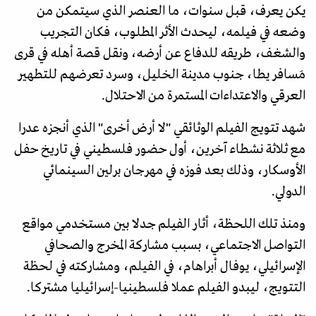
يكن يعرف، قبل سنوات، ما العنصر الذي سيتمكن من
وضعه في فيلمه، ليحدث الأثر المطلوب، فكان التجريب
والشغف، طريقه للدفاع عن أرضه، ونقل قصة أهله في قرى
مَسافر يطا، جنوب مدينة الخليل، وسرد تعرضهم للتطهير
العرقي والاعتداءات المستمرة من الاحتلال.
شهد تتويج الفيلم الوثائقي "لا أرض أخرى" الذي أنجزه عدرا
مع ثلاثة نشطاء آخرين، أول حضور فلسطيني في تاريخ حفل
الأوسكار، وذلك بعد فوزه في مهرجان برلين السينمائي
الدولي.
ومنذ تلك اللحظة، أثار الفيلم جدلا بين مستخدمي مواقع
التواصل الاجتماعي، بسبب مشاركة المخرج والصحافي
الإسرائيلي، يوفال أبراهام، في الفيلم، ومشاركته في لحظة
التتويج، ليبدو الفيلم عملا فلسطينيا-إسرائيليا مشتركا.