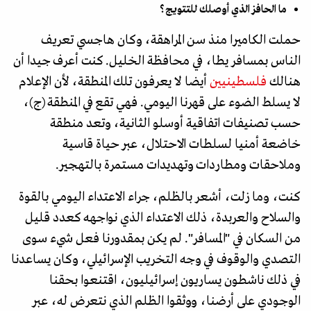
ما الحافز الذي أوصلك للتتويج؟
حملت الكاميرا منذ سن المراهقة، وكان هاجسي تعريف
الناس بمسافر يطا، في محافظة الخليل. كنت أعرف جيدا أن
هنالك
فلسطينيين
أيضا لا يعرفون تلك المنطقة، لأن الإعلام
لا يسلط الضوء على قهرنا اليومي. فهي تقع في المنطقة (ج)،
حسب تصنيفات اتفاقية أوسلو الثانية، وتعد منطقة
خاضعة أمنيا لسلطات الاحتلال، عبر حياة قاسية
وملاحقات ومطاردات وتهديدات مستمرة بالتهجير.
كنت، وما زلت، أشعر بالظلم، جراء الاعتداء اليومي بالقوة
والسلاح والعربدة، ذلك الاعتداء الذي نواجهه كعدد قليل
من السكان في "المسافر". لم يكن بمقدورنا فعل شيء سوى
التصدي والوقوف في وجه التخريب الإسرائيلي، وكان يساعدنا
في ذلك ناشطون يساريون إسرائيليون، اقتنعوا بحقنا
الوجودي على أرضنا، ووثقوا الظلم الذي نتعرض له، عبر