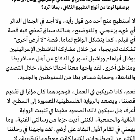
بوصفها نوعا من أنواع التطبيع الثقافي، بماذا ترد؟
لا أستطيع منع أحد من قول رأيه، ولا أجد في الجدال الدائر
أي شيء يزعجني. وللتوضيح، هنالك سياق تمضي فيه قصة
أي فيلم، كما يتشكل الواقع تماما. قصة "لا أرض أخرى"
تشكلت تدريجيا، من خلال مشاركة الناشطين الإسرائيليين
يوفال أبراهام وراشيل تسور في الدفاع عن أهل مسافر يطا
ومناطق أخرى. لقد واجها معنا أحداثا خطرة، خلال التصدي
والمتابعة، وحماية مسافر يطا من المستوطنين والجنود.
نعم، كانا شريكين في العمل، فوجودهما كان مؤثرا في تقديم
قصتنا، ويصعد بالرواية الفلسطينية المغمورة إلى السطح. لا
أعرف هل سيكون ذلك الصعود مفيدا في تثبيت الرواية
الذاتية والجمعية، لكنني أديت جزءا من رسالتي الفنية، وما
يهمني في المقام الأول البقاء على أرضي. لقد واجهنا في رحلتنا
الكثير من المصطلحات، لكنها كانت معظمها تنظيرية، لا