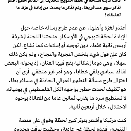
كانت لديك مساحة في لحظة التتويج للحديث إلى العالم أجمع، فلم
تذكر سوى مسافر يطا، ولم تذكر ما يحدث من إبادة في غزة. ما
تعليقك؟
أعتذر لغزة وأهلها، عن عدم طرح رسالة خاصة حول
الإبادة لحظة تتويجي في الأوسكار. منحتنا اللجنة المشرفة
أربعين ثانية فقط، دون توجيه أو إملاءات كما يُشاع. لكن
كان عليّ قول شيء يلخص التجربة والنجاح، ولم يكن ذلك
سهلا، وهي دوما إشكالية يقع فيها الفنان، إذ يحوله البعض
لقائد سياسي يلقي خطابا، وهو أمر غير منطقي. أرى أن
اختزال طرح مسألة التطهير العرقي الحادثة في مسافر يطا،
هو تكثيف لحدث خطير يواجهه الكل الفلسطيني في يومياته.
لا نستطيع سرد ما يقارب ثمانين عاما من المعاناة بوجود
الاحتلال، خلال أربعين ثانية.
كنت مرتبكا وأشعر بتوتر كبير لحظة وقوفي على منصة
التتويج، فهذه لحظة غير عادية، وحظيت بوقت محدود