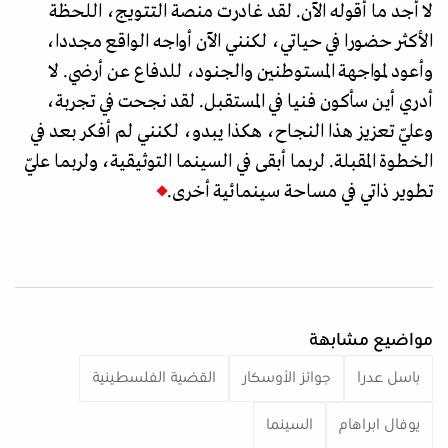
لا أجد ما أقوله الآن. لقد غادرت منصة التتويج، اللحظة
الأكثر حضورا في حياتي، لكنني الآن أواجه الواقع مجددا،
وأعود لمواجهة المستوطنين والجنود، للدفاع عن أرضي. لا
أدري أين سأكون فنيا في المستقبل. لقد نجحت في تجربة،
وعليّ تعزيز هذا النجاح، هكذا يبدو، لكنني لم أفكر بعد في
الخطوة المقبلة. لربما أبقى في السينما التوثيقية، ولربما عليّ
تطوير ذاتي في مساحة سينمائية أخرى.
مواضيع مشابهة
باسل عدرا
جوائز الأوسكار
القضية الفلسطينية
يوفال ابراهام
السينما