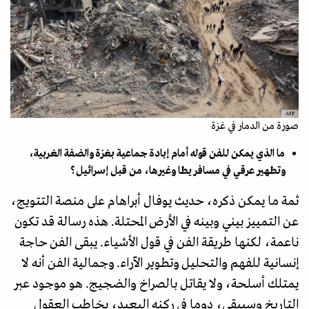
AFP
صورة من الدمار في غزة
ما الذي يمكن للفن قوله أمام إبادة جماعية بغزة والضفة الغربية،
وتطهير عرقي في مسافر يطا وغيرها، من قبل إسرائيل؟
ثمة ما يمكن ذكره، حديث يوفال أبراهام على منصة التتويج،
عن التمييز بيني وبينه في الأرض المحتلة. هذه رسالة قد تكون
ناعمة، لكنها طريقة الفن في قول الأشياء. يبقى الفن حاجة
إنسانية للفهم والتحليل وتطوير الآراء. وجمالية الفن أنه لا
يمتلك أسلحة، ولا يقاتل بالصراخ والضجيج. هو موجود عبر
التاريخ وسيبقى، دوما في ركنه البعيد، يخاطب العقول