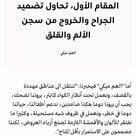
المقام الأول، تحاول تضميد
الجراح والخروج من سجن
الألم والقلق
العم ميكي
أما "العم ميكي" فيخبرنا: "ننتقل الى مناطق مهددة
بالقصف، ونعمل تحت أنظار الكواد كابتر، يروننا نضحك،
يجب أن يرونا دوما هكذا صامدين، ندعم أطفالنا، حياتنا
دوما في خطر، ونعمل في ظروف شبه مستحيلة، وكثيرا ما
نفتقر للألوان والأقمشة اللازمة لصنع أزياء العروض، لكننا
مصممون على الاستمرار بأقل المتاح".