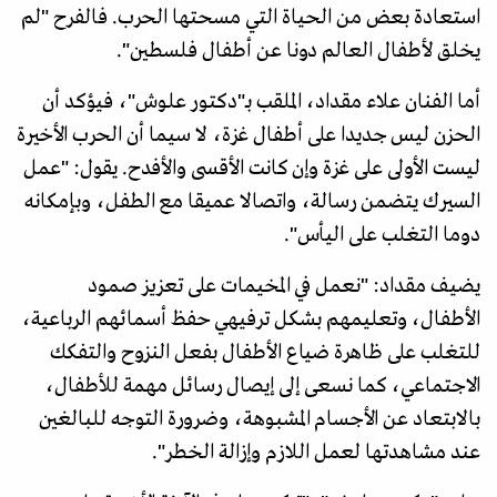
استعادة بعض من الحياة التي مسحتها الحرب. فالفرح "لم
يخلق لأطفال العالم دونا عن أطفال فلسطين".
أما الفنان علاء مقداد، الملقب بـ"دكتور علوش"، فيؤكد أن
الحزن ليس جديدا على أطفال غزة، لا سيما أن الحرب الأخيرة
ليست الأولى على غزة وإن كانت الأقسى والأفدح. يقول: "عمل
السيرك يتضمن رسالة، واتصالا عميقا مع الطفل، وبإمكانه
دوما التغلب على اليأس".
يضيف مقداد: "نعمل في المخيمات على تعزيز صمود
الأطفال، وتعليمهم بشكل ترفيهي حفظ أسمائهم الرباعية،
للتغلب على ظاهرة ضياع الأطفال بفعل النزوح والتفكك
الاجتماعي، كما نسعى إلى إيصال رسائل مهمة للأطفال،
بالابتعاد عن الأجسام المشبوهة، وضرورة التوجه للبالغين
عند مشاهدتها لعمل اللازم وإزالة الخطر".