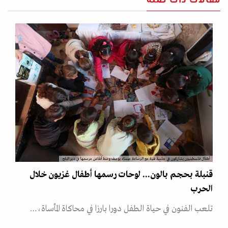
مقالات ذات صلة
أطفال فلسطينيون يشاركون في جلسة فنية مع الرسامة ميساء يوسف وسط أنقاض مرسمها في دير البلح
قنبلة بحجم بالون... لوحات رسمها أطفال غزيون خلال
الحرب
تلعب الفنون في حياة الطفل دورا بارزا في محاكاة المأساة،…