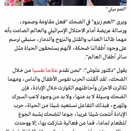
"العم ميكي"
ويرى "العم زيزو" في الضحك "فعل مقاومة وصمود،
ورسالة عريضة أمام الاحتلال الإسرائيلي والعالم الصامت بأنه
مهما طالنا العذاب والقتل والنزوح والدمار، سنبقى نرسم
على وجوه أطفالنا ضحكة، لأنهم يستحقون الحياة مثل
سائر أطفال العالم".
يقول "دكتور علوش": "نحن نقدم
علاجا نفسيا
من خلال
الضحك، لقد أثقلت الحرب نفوس الأطفال والناس، ومهما
تكاثرت الاحزان وأحاطتهم الكوارث خلال الإبادة، فإن
الضحك وسيلة لا بد منها، ولا بد من وجود لاعب السيرك
والمهرج، فبذلك التفاعل نستعيد شيئا من الحياة، حرب
الإبادة أنتجت شيئا غريبا، جوعا للضحك يشبه الجوع
للطعام تماما، فما من فعالية شاركت بها، إلا ووجدت