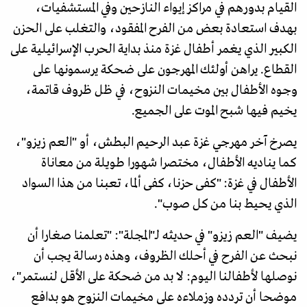
القيام بدورهم في مراكز إيواء النازحين وفي المستشفيات،
بهدف استعادة بعض من الفرح المفقود، والتغلب على الحزن
الكبير الذي يغمر أطفال غزة منذ بداية الحرب الإسرائيلية على
القطاع. يراهن أولئك المهرجون على ضحكة يرسمونها على
وجوه الأطفال بين مخيمات النزوح، في ظل ظروف قاتمة،
يخيم فيها شبح الموت على الجميع.
يصرخ آخر مهرجي غزة عبد الرحيم البطش، أو "العم زيزو"،
كما يناديه الأطفال، مختصرا شهورا طويلة من معاناة
الأطفال في غزة: "كفى حزنا، كفى ألما، تعبنا من هذا السواد
الذي يحيط بنا من كل صوب".
يضيف "العم زيزو" في حديثه لـ"المجلة": "تعلمنا صغارا أن
نبحث عن الفرح في أحلك الظروف، وهذه رسالة يجب أن
نوصلها لأطفالنا اليوم: لا بد من ضحكة على الأقل لنستمر"،
موضحا أن تردده وزملاءه على مخيمات النزوح هو بدافع