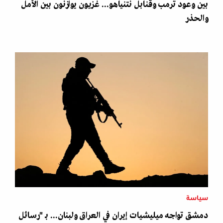
بين وعود ترمب وقنابل نتنياهو... غزيون يوازنون بين الأمل
والحذر
سياسة
دمشق تواجه ميليشيات إيران في العراق ولبنان... بـ "رسائل