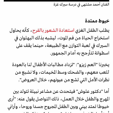
الفنان أحمد مشتهى في درسة سيرك غزة
خيوط ممتدة
يطلب الطفل الغزي
استعادة الشعور بالفرح
، كأنه يحاول
استخراج الحياة من فم الموت، ليشبه بذلك البهلوان في
السيرك في لعبة التوازن مع الطبيعة، حينما يقف على
اسطوانة تتأرجح به أمام الجمهور.
يخبرنا "العم زيزو": "تزداد مطالبات الأطفال لنا بالعودة
للعب معهم، والضحك وسط المخيمات، ولا نشبع من
نظرات الأمل التي تشع من عيونهم، خلال العروض".
أما "دكتور علوش" فيتحدث عن مشاعر نبيلة تتولد بين
المهرج والطفل خلال العمل، ذلك التواصل يقول عنه: "أرى
خيوطا تمتد بيني وبين الطفل المجروح جسدا وروحا، وأراني