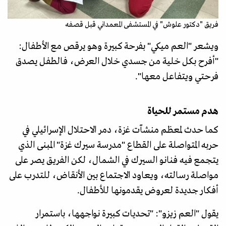
فريق "دكتور علوش" في المستشفى المعمداني قبل قصفه
ويشعر "العم ميكي" بفرحة كبيرة وهو يرقص مع الأطفال:
"أفرح بكل خلية من جسدي خلال العرض، فالطفل يصدق
فرحتي ويتفاعل معها".
هدم مستمر للحياة
كما حدث لمعظم منشآت غزة، دمر الاحتلال الإسرائيلي في
حربه المتواصلة على القطاع "مدرسة سيرك غزة" المبنى الذي
يتجمع فيه فنانو السيرك في الشمال، لكن الفريق يصر على
مواصلة رسالته، ويعاود الاجتماع بين الأنقاض، للتدرب على
أفكار جديدة لعروض يقدمونها للأطفال.
يقول "العم زيزو": "تحديات كبيرة نواجهها، باستمرار