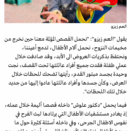
العم زيزو
يقول "العم زيزو": "نحمل القصص المؤلمة معنا حين نخرج من
مخيمات النزوح، نحمل آلام الأطفال، تدمع أعيننا،
ونحتفظ بذكريات العروض الى الأبد، وقد صادفت خلال
عملي طفلة فقدت جميع أفراد عائلتها تحت القصف، نجت
وحيدة بجسد مبتور القدم، رأيتها تضحك للحظات خلال
العرض، وكأن جسدها وأفراد عائلتها عادوا إليها من جديد
خلال تلك اللحظات".
فيما يحمل "دكتور علوش" داخله قصصا أليمة خلال عمله،
إذ يغادر مستشفيات الأطفال التي يرتادها لبث الفرح في
نفوس الاطفال الجرحى، وفي داخله أسئلة كثيرة حول ما