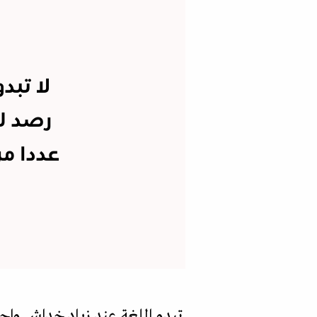
لا تبد
رصد لت
عددا من