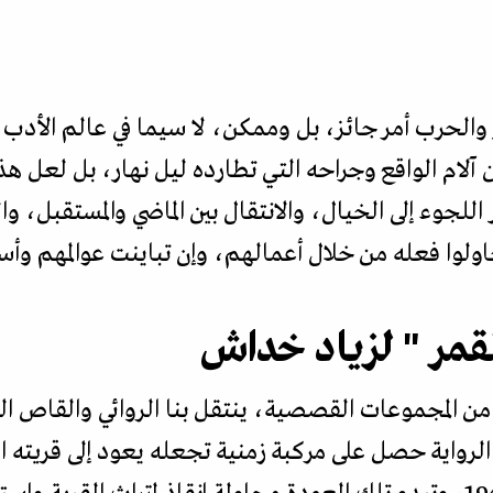
ر والحرب أمر جائز، بل وممكن، لا سيما في عالم الأد
 آلام الواقع وجراحه التي تطارده ليل نهار، بل لعل هذه
اللجوء إلى الخيال، والانتقال بين الماضي والمستقبل، وا
ولوا فعله من خلال أعمالهم، وإن تباينت عوالمهم وأسا
لقمر " لزياد خداش
د من المجموعات القصصية، ينتقل بنا الروائي والقاص ا
لرواية حصل على مركبة زمنية تجعله يعود إلى قريته ا