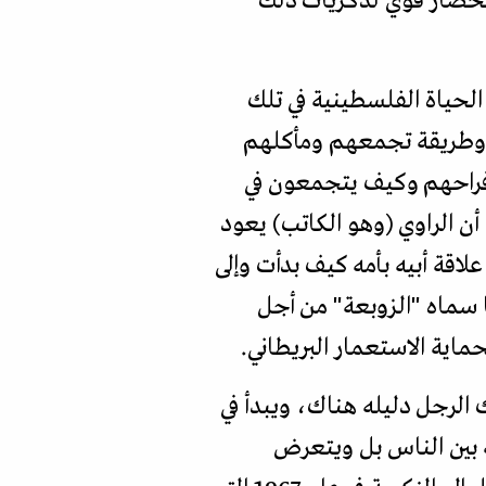
ث القرية واستحضار قوي لذكريات ذلك
) بحساسية شديدة تفاصيل الحياة الفلسطينية في تلك
ة وطريقة تجمعهم ومأكلهم
فراحهم وكيف يتجمعون في
أن الراوي (وهو الكاتب) يعود
اقة أبيه بأمه كيف بدأت وإلى
ا سماه "الزوبعة" من أجل
اية الاستعمار البريطاني.
الرجل دليله هناك، ويبدأ في
ه بين الناس بل ويتعرض