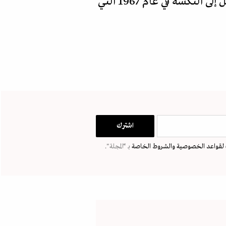
للاعتقال، لكنه سرعان ما يخرج ليعيش أياما مع أسرته في مخيمات اللاجئين، حتى نصل إلى النكسة في عام 1967 التي
لقواعد الخصوصية
والشروط الخاصة
بـ “المجلة".