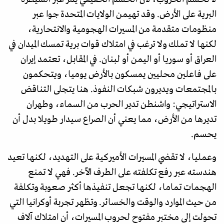
البرية على الأرض. وقد تهيمن الولايات المتحدة جوا عبر
منظومات متقدمة من المسيرات الهجومية والانتحارية،
لكنها لا تملك ولا ترغب في امتلاك قوات برية تمسك الميدان في
العراق أو سوريا أو اليمن أو لبنان. في المقابل، تعتمد إيران
على فاعلين محليين يمسكون بالأرض يوميا، ويتحكمون
بالمجتمعات ويديرون شبكات النفوذ. هنا يتجلى التناقض
الاستراتيجي: واشنطن تدير الحرب من السماء، وطهران
تديرها من الأرض، مما يعني أن الصراع سيدار طويلا بدل أن
يحسم.
وعمليا، لا تقضي المسيرات الأميركية على التهديد، لكنها تعيد
هندسته عبر رفع تكلفته على الطرف الآخر. فهي لا تمنع
الهجمات تماما، لكنها تجعل تنفيذها أكثر صعوبة وتكلفة
من حيث الموارد والوقت والخسائر. وتظهر تجربة أوكرانيا التي
تحولت إلى مختبر مفتوح لحروب المسيرات، أن امتلاك آلاف