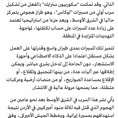
الذاتي. وقد تمكنت "سكوربيون سترايك" بالفعل من تشكيل
سرب أولي من مسيرات "لوكاس"، وهو طراز هجومي يتمركز
حاليا في الشرق الأوسط، ويعد جزءا من استراتيجيا تعتمد
على زيادة عدد المسيرات على حساب تكلفتها، لمواجهة
التهديدات المتزايدة في المنطقة.
تتميز تلك المسيرات بمدى طيران واسع وقدرتها على العمل
بشكل مستقل اعتمادا على الذكاء الاصطناعي وأجهزة
الاستشعار، دون الحاجة إلى تدخل بشري مباشر. ويمكن
إطلاقها عبر آليات عدة، من بينها المنجنيق والمقلاع، أو
الإقلاع بمساعدة الصواريخ، أو من منصات أرضية ومركبات
متنقلة، مما يمنحها مرونة عالية في الانتشار.
يأتي نشر هذا السرب في الشرق الأوسط بعد نحو عامين من
الهجوم الذي قتل فيه ثلاثة جنود أميركيين في الأردن نتيجة
استهدافهم بمسيرة إيرانية. ويخطط الجيش الأميركي، وفق