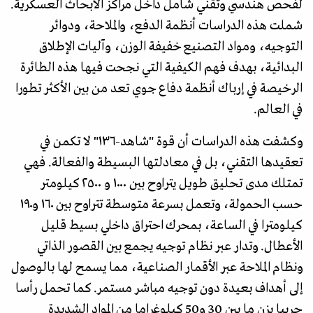
لفحص هندسي وتقني شامل داخل مراكز الأبحاث العسكرية.
شملت هذه الدراسات أنظمة الدفع، والملاحة، ودوائر
التوجيه، ومواد التصنيع خفيفة الوزن، وآليات الإطلاق
البدائية، بهدف فهم الكيفية التي نجحت فيها هذه الطائرة
الرخيصة في إرباك أنظمة دفاع جوي تعد من بين الأكثر تطورا
في العالم.
وكشفت هذه الدراسات أن قوة "شاهد-١٣٦" لا تكمن في
تعقيدها التقني، بل في معادلتها البسيطة والفعالة. فهي
تمتلك مدى تحليق طويل يتراوح بين ١٠٠٠ و ٢٥٠٠ كيلومتر
حسب الحمولة، وتعمل بسرعة متوسطة تتراوح بين ١٦٠ و١٩٠
كيلومترا في الساعة، بمحرك احتراق داخلي بسيط قليل
الأعطال. وتدار عبر نظام توجيه يجمع بين القصور الذاتي
ونظام الملاحة عبر الأقمار الصناعية، مما يسمح لها بالوصول
إلى أهداف بعيدة دون توجيه مباشر مستمر. كما تحمل رأسا
حربيا يزن ما بين 30 و50 كيلوغراما من المواد الشديدة