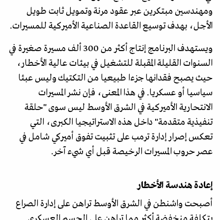
ومهندسين مبتكرين عبر عقود مرنة وتمويل ثابت طويل
الأجل، بهدف توسيع القاعدة الصناعية الأميركية للمسيرات.
ويستهدف البرنامج إنتاج أكثر من 300 ألف مسيرة صغيرة في
السنوات القليلة المقبلة للتشغيل في بيئات عالية الأخطار،
حيث يصبح فقدانها جزءا طبيعيا من التكتيك وليس عبئا
سياسيا أو عسكريا. في هذا المعنى، فإن نشر المسيرات
الانتحارية الأميركية في الشرق الأوسط ليس سوى "حلقة
تنفيذية متقدمة" داخل هذه الاستراتيجيا الكبرى، التي
تعكس إصرار إدارة ترمب على تثبيت تفوق أميركي شامل في
عصر حروب المسيرات الرخيصة قبل أي شيء آخر.
إعادة هندسة الأخطار
أصبحت واشنطن في الشرق الأوسط تراهن على إدارة الصراع
بتكلفة منخفضة أكثر مما تراهن على الحسم العسكري