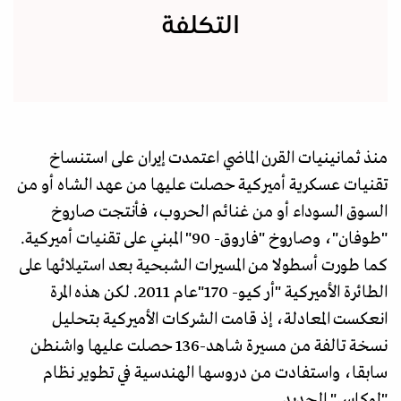
التكلفة
منذ ثمانينيات القرن الماضي اعتمدت إيران على استنساخ
تقنيات عسكرية أميركية حصلت عليها من عهد الشاه أو من
السوق السوداء أو من غنائم الحروب، فأنتجت صاروخ
"طوفان"، وصاروخ "فاروق- 90" المبني على تقنيات أميركية.
كما طورت أسطولا من المسيرات الشبحية بعد استيلائها على
الطائرة الأميركية "أر كيو- 170"عام 2011. لكن هذه المرة
انعكست المعادلة، إذ قامت الشركات الأميركية بتحليل
نسخة تالفة من مسيرة شاهد-136 حصلت عليها واشنطن
سابقا، واستفادت من دروسها الهندسية في تطوير نظام
"لوكاس" الجديد.