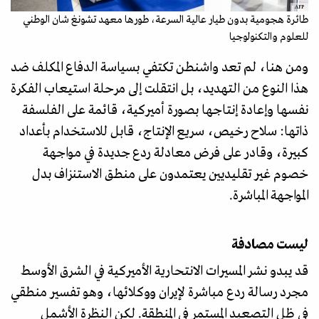
AFP
طائرة هجومية بدون طيار عالية السرعة، طورها معهد تشونغ شان الوطني
للعلوم والتكنولوجيا
ومن هنا، لم تعد واشنطن تكتفي بسياسة الدفاع المكلف ضد
هذا النوع من التهديد، بل انتقلت إلى مرحلة استيعاب الفكرة
نفسها وإعادة إنتاجها بصورة أميركية، قائمة على الفلسفة
ذاتها: سلاح رخيص، سريع الإنتاج، قابل للاستخدام بأعداد
كبيرة، وقادر على فرض معادلة ردع جديدة في مواجهة
خصوم غير تقليديين يعتمدون على منطق الاستنزاف بدل
المواجهة المباشرة.
ليست مصادفة
قد يبدو نشر المسيرات الانتحارية الأميركية في الشرق الأوسط
مجرد رسالة ردع مباشرة لإيران ووكلائها، وهو تفسير منطقي
في ظل التصعيد المستمر في المنطقة. لكن النظرة الأشمل