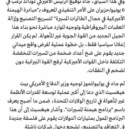
وفي هذا السياق، جاء توقيع الرئيس الأميركي دونالد ترمب في
6 يونيو/حزيران على الأمر التنفيذي المعروف بـ"مبادرة الهيمنة
الأميركية في مجال الطائرات المسيرة" لتسريع التصنيع وإزالة
العقبات البيروقراطية وتوجيه الموارد مباشرة نحو بناء هذا
الجيل الجديد من القوة الجوية غير المأهولة. لم يكن القرار
إعلانا سياسيا فقط، بل خطوة عملية لفرض واقع ميداني
جديد يقوم على ضخ أعداد ضخمة من المسيرات المنخفضة
التكلفة داخل القوات الأميركية لرفع القوة النيرانية دون
تضخم في النفقات.
ثم جاء في يوليو/تموز توجيه وزير الدفاع الأمريكي بيت
هيغسيث الذي دعا إلى أكبر عملية توسعة لقدرات الأنظمة
غير المأهولة في تاريخ الولايات المتحدة، ضمن ما أصبح يعرف
باسم "برنامج هيمنة المسيرات". وأشار هيغسيث إلى أن هذا
البرنامج الممول بمليارات الدولارات يقوم على فلسفة جديدة
في التعاقد والتصنيع، تشجع دخول شركات ناشئة