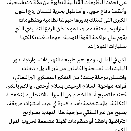
على أحدث المنظومات القتالية المتطورة من مقاتلات شبحية،
وأنظمة دفاع جوي، وأساطيل بحرية لضمان ردع الدول
الكبرى التي تمتلك بدورها جيوشا نظامية ومنظومات
استراتيجية متقدمة. هذا هو منطق الردع التقليدي الذي
يقوم على مراكمة القوة النوعية، مهما بلغت تكلفتها
بمليارات الدولارات.
لكن في المقابل، ومع تغير طبيعة التهديدات، وازدياد دور
الميليشيات المسلحة والفاعلين من غير الدول، دخلت
واشنطن مرحلة جديدة من التفكير العسكري البراغماتي،
قوامه مواجهة السلاح الرخيص بسلاح أرخص، والكم بالكم.
فعندما تصبح أداة الخصم هي المسيرات الانتحارية المنخفضة
التكلفة، والمستخدمة بأعداد كبيرة في حرب استنزاف مرهقة،
يصبح من غير المنطقي مواجهة هذا التهديد بصواريخ
اعتراضية باهظة أو منظومات ثقيلة مصممة لحروب الدول
الكبرى.