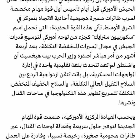
الجيش الأميركي قبل أيام تأسيس أول قوة مهام مخصصة
لسرب طائرات مسيرة هجومية أحادية الاتجاه يتمركز في
الشرق الأوسط. تأتي هذه القوة الجديدة، التي تحمل اسم
"سكوربيون سترايك" كجزء من توجه أميركي لتوسيع قدرات
الجيش في مجال المسيرات المنخفضة التكلفة، بعد أربعة
أشهر من أمر مباشر أصدره وزير الحرب بيت هيغسيث أن
واشنطن لم تعد تتحدث بلغة تقليدية واحدة في إدارة
المواجهات العسكرية، بل باتت تتقن ازدواجية الردع بين
السلاح الثقيل العالي التكلفة، والسلاح الخفيف المنخفض
التكلفة لتسريع تطوير هذه التكنولوجيا في ساحات القتال
ونشرها.
وبحسب القيادة المركزية الأميركية، صممت قوة المهام
الجديدة لتوفير حلول سريعة وفعالة لوحدات القتال، عبر
طائرات هجومية صغيرة، رخيصة نسبيا، وقادرة على العمل