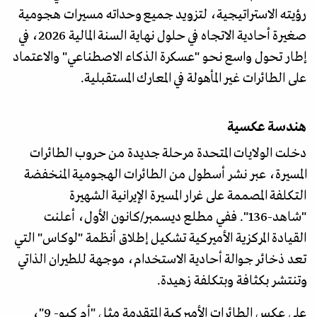
رؤيته الاستراتيجية، لتزويد جميع وحداته مسيرات هجومية
صغيرة أحادية الاتجاه في حلول نهاية السنة المالية 2026، في
إطار تحول واسع نحو "عسكرة الذكاء الاصطناعي" والاعتماد
على الطائرات غير المأهولة في المعارك المستقبلية.
هندسة عكسية
دخلت الولايات المتحدة مرحلة جديدة من حروب الطائرات
المسيرة، عبر نشر أسطول من الطائرات الهجومية المنخفضة
التكلفة المصممة على غرار المسيرة الإيرانية الشهيرة
"شاهد-136". ففي مطلع ديسمبر/كانون الأول، أعلنت
القيادة المركزية الأميركية تشكيل إطلاق أنظمة "لوكاس" التي
تعد ذخائر جوالة أحادية الاستخدام، موجهة للطيران الذاتي
وتنتشر بكثافة وبتكلفة زهيدة.
على عكس الطائرات الأميركية المتقدمة مثل "أم كيو- 9"،