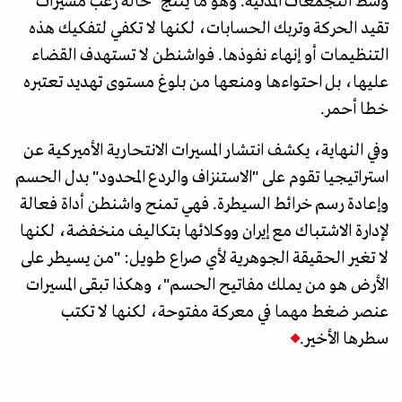
وسط التجمعات المدنية. وهو ما ينتج "حالة رعب مسيرات"
تقيد الحركة وتربك الحسابات، لكنها لا تكفي لتفكيك هذه
التنظيمات أو إنهاء نفوذها. فواشنطن لا تستهدف القضاء
عليها، بل احتواءها ومنعها من بلوغ مستوى تهديد تعتبره
خطا أحمر.
وفي النهاية، يكشف انتشار المسيرات الانتحارية الأميركية عن
استراتيجيا تقوم على "الاستنزاف والردع المحدود" بدل الحسم
وإعادة رسم خرائط السيطرة. فهي تمنح واشنطن أداة فعالة
لإدارة الاشتباك مع إيران ووكلائها بتكاليف منخفضة، لكنها
لا تغير الحقيقة الجوهرية لأي صراع طويل: "من يسيطر على
الأرض هو من يملك مفاتيح الحسم"، وهكذا تبقى المسيرات
عنصر ضغط مهما في معركة مفتوحة، لكنها لا تكتب
سطرها الأخير.