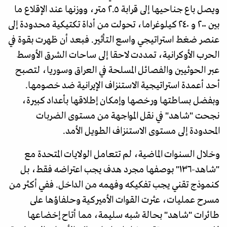
ويصل باع جناحيها إلى قرابة ٢.٥ متر، ووزنها عند الإقلاع ما
بين ٢٠٠ و ٢٤٠ كيلوغراما، تحولت من أداة تكتيكية محدودة إلى
عنصر ضغط استراتيجي واسع التأثير. فبعد أن ظهرت بقوة في
الحرب الأوكرانية، تمددت لاحقا إلى ساحات الشرق الأوسط
عبر الحوثيين والفصائل المسلحة في العراق وسوريا، لتصبح
أحد أعمدة استراتيجية الاستنزاف الإيرانية ضد خصومها.
وبفضل بساطتها ورخصها وإمكان إطلاقها بأعداد كبيرة،
نجحت "شاهد" في نقل المواجهة من مستوى الضربات
المحدودة إلى مستوى الاستنزاف الطويل الأمد.
وخلال السنوات الماضية، لم تتعامل الولايات المتحدة مع
"شاهد-١٣٦" بوصفها مجرد هدف يجب اعتراضه فقط، بل
كنموذج تقني يجب تفكيكه وفهمه من الداخل. ففي أكثر من
مسرح عمليات، عثرت القوات الأميركية وحلفاؤها على
طائرات "شاهد" بحالة شبه سليمة، مما أتاح إخضاعها