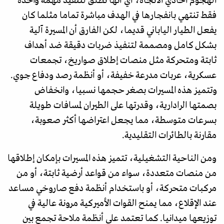
الهجوم أحادي الاتجاه، أي أنها تطلق لتنفيذ مهمة واحدة
فقط تنتهي بانفجارها في الهدف مباشرة تماما مثلما كان
يفعل الطيار الياباني قديما، لكن الفارق أن المسيرة آلية
بشكل كامل ومصممة لتنفيذ ضربات دقيقة ضد أهداف
ثابتة ومتحركة مثل منصات إطلاق صواريخ، تجمعات
عسكرية، عربات مدرعة خفيفة، أو أنظمة رصد ودفاع جوي.
وتتميز هذه المسيرات بصغر حجمها نسبيا، وانخفاض
بصمتها الرادارية، وقدرتها على الطيران لمسافات طويلة
بسرعات متوسطة، مما يجعل اعتراضها أكثر صعوبة،
مقارنة بالطائرات التقليدية.
ومن الناحية التشغيلية، تتميز هذه المسيرات بإمكان إطلاقها
من منصات متعددة، سواء من قواعد أرضية ثابتة، أو من
مركبات متحركة، أو باستخدام أنظمة دفع صاروخي مساعد
عند الإقلاع، مما يمنح القوات الأميركية مرونة عالية في
توزيعها ميدانيا. كما تعتمد على أنظمة ملاحة تجمع بين