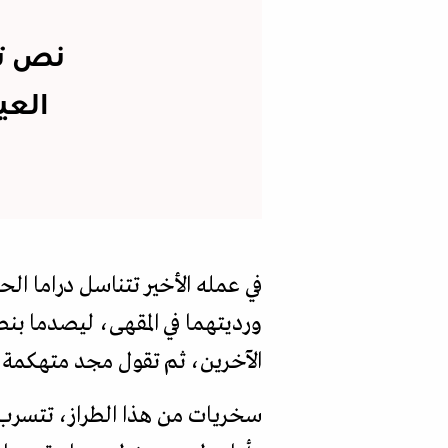
نص ته
العي
في عمله الأخير تتناسل دراما الح
ورديتهما في المقهى، ليصدما بنص
الآخرين، ثم تقول مجد متهكمة، و
سخريات من هذا الطراز، تتسرب 