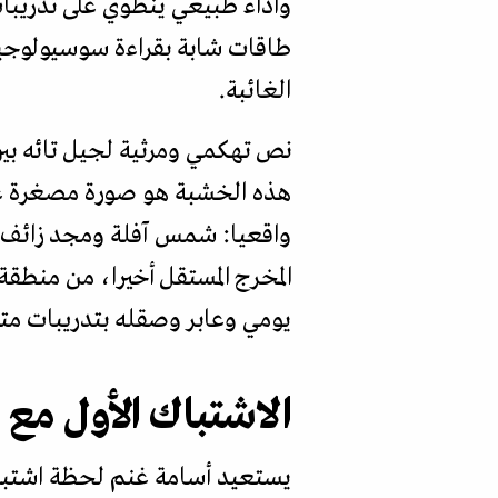
وأداء طبيعي ينطوي على تدريبات
طاقات شابة بقراءة سوسيولوجية
الغائبة.
نص تهكمي ومرثية لجيل تائه بي
هذه الخشبة هو صورة مصغرة عن ب
واقعيا: شمس آفلة ومجد زائف وص
المخرج المستقل أخيرا، من منطق
يومي وعابر وصقله بتدريبات متوا
الاشتباك الأول مع 
يستعيد أسامة غنم لحظة اشتباكه