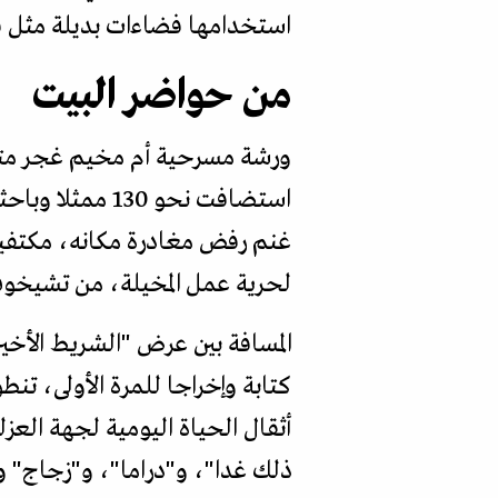
استخدامها فضاءات بديلة مثل ق
من حواضر البيت
ورشة مسرحية أم مخيم غجر متن
استضافت نحو 0
غنم رفض مغادرة مكانه، مكتفي
لحرية عمل المخيلة، من تشيخو
كتابة وإخراجا للمرة الأولى، 
أثقال الحياة اليومية لجهة الع
ذلك غدا"، و"دراما"، و"زجاج"