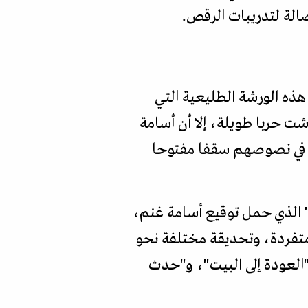
الة لتدريبات الرقص.
ه الورشة الطليعية التي
د عاشت حربا طويلة، إلا أن أسامة
 في نصوصهم سقفا مفتوحا
، و"شمس ومجد" الذي حمل توقيع أسامة غنم،
متفردة، وتحديقة مختلفة نحو
"العودة إلى البيت"، و"حدث