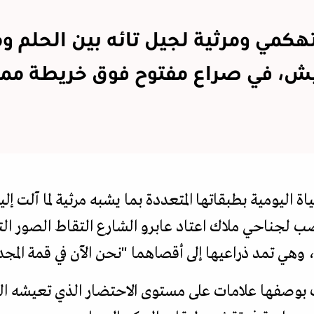
كمي ومرثية لجيل تائه بين الحلم وم
ش، في صراع مفتوح فوق خريطة ممز
ياة اليومية بطبقاتها المتعددة بما يشبه مرثية لما آلت 
ب لجناحي ملاك اعتاد عابرو الشارع التقاط الصور الت
هي تمد ذراعيها إلى أقصاهما "نحن الآن في قمة المجد
بوصفها علامات على مستوى الاحتضار الذي تعيشه ال