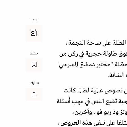
+ / -
لمطلة على ساحة النجمة،
وق طاولة حجرية في ركن من
حفظ
 مظلة "مختبر دمشق المسرحي"
شارك
25 ورشة عمل، ونحو 5 عروض مقتبسة عن نصوص عالمية لطالما كانت
رجية تضع النص في مهب أسئلة
تز وداريو فو، وآخرين،
تلفا على تلقي هذه العروض،