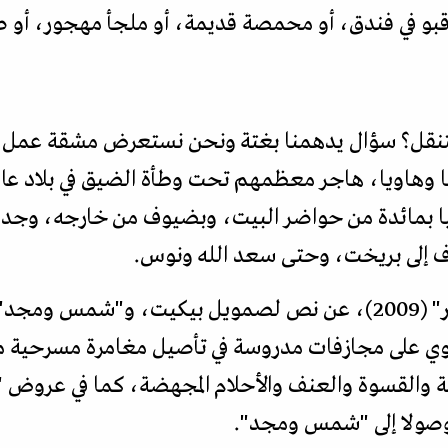
بو في فندق، أو محمصة قديمة، أو ملجأ مهجور، أو ص
قل؟ سؤال يدهمنا بغتة ونحن نستعرض مشقة عمل هذ
13 ممثلا وباحثا وهاويا، هاجر معظمهم تحت وطأة الضيق في بلا
ا بمائدة من حواضر البيت، وبضيوف من خارجه، وجد
ف إلى بريخت، وحتى سعد الله ونوس.
المسافة بين عرض "الشريط الأخير" (2009)، عن نص لصمويل بيكيت
تنطوي على مجازفات مدروسة في تأصيل مغامرة مسرحية 
زلة والقسوة والعنف والأحلام المجهضة، كما في عروض 
 وصولا إلى "شمس ومجد".