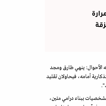
رارة
قة
إليه الأحوال: ينهي طارق ومجد
ذكارية أمامه، فيحاولان تقليد
".
شخصيات ببناء درامي متين،