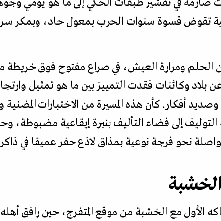
 صارمة في تقشير طبقات الحكي إلى ما هو يومي وجوهر
 تقوض قسوة سنوات الحرب بمعول حاد، وبمكر سردي ي
ن الحلم ومرارة العيش، في صراع مفتوح فوق خريطة 
لاد وكائنات فقدت التمييز بين ما هو تمثيل وارتجال
ديد أفكار. كأن هذه المسيرة من الاختبارات المضنية 
ة التوليف إلى فضاء التأليف بنبرة إيقاعية مضبوطة، و
صلة نحو فرجة نوعية بمذاق لاذع حفر عميقا في ذاكرة 
الخشبة
 الأول مع الخشبة من موقع المتفرج، حين رافق أهله ط