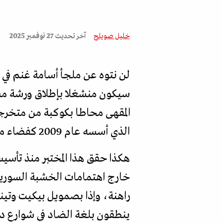
خليل صويلح
آخر تحديث
27 نوفمبر 2025
لن نتوه عن ملجأ أسامة غنم في
سيكون منشغلا بإطلاق ورشة مسر
المقهى محاطا بكوكبة من متخرجي
الذي أسسه عام 2009 كفضاء مسرحي مستقل للتجريب والبحث واستكشاف الطاقات الشابة.
خارج اهتمامات الخشبة السورية 
راهنة، وإذا بصمويل بيكيت وتيني
ينطقون بلغة الضاد في شوارع 