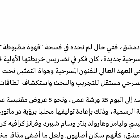
 دمشق، ففي حال لم نجده في فسحة "قهوة مظبوطة" ا
حية جديدة، كان فكر في تضاريس خريطتها الأولية ف
 المعهد العالي للفنون المسرحية وهواة التمثيل تحت
هكذا حقق هذا المختبر منذ تأسيسه إلى اليوم 
الرسمية، وذلك بإعادة توليفها محليا برؤية دراماتو
سي وليامز وهارولد بنتر وسام شيبرد وفرانز كزافيه كرو
دمشق، كأنهم سكان أصليون. ولعل ما أضفى مذاقا مخ