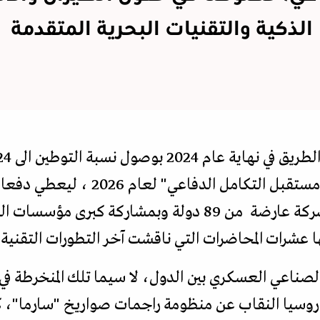
الذكية والتقنيات البحرية المتقدمة
العالمي" في الرياض تحت شعار "مستقبل التكامل الدف
الاستراتيجيا باستضافته 1486 شركة عارضة من 89 دولة وبم
شرات المحاضرات التي ناقشت آخر التطورات التقنية في
ناعي العسكري بين الدول، لا سيما تلك المنخرطة في 
 روسيا النقاب عن منظومة راجمات صواريخ "سارما"، ك