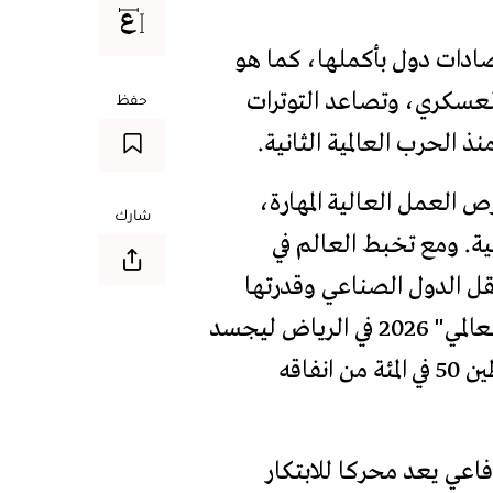
ادات دول بأكملها، كما هو
العسكري، وتصاعد التوترات
حفظ
الحرب العالمية الثانية.
العمل العالية المهارة،
شارك
ية. ومع تخبط العالم في
ل الدول الصناعي وقدرتها
على بناء شراكات استراتيجية طويلة الأمد. وفي هذا السياق، جاء أخيرا "معرض الدفاع العالمي" 2026 في الرياض ليجسد
تحولا في مقاربة السعودية من مستورد رئيس للسلاح إلى لاعب في الانتاج يسعى الى توطين 50 في المئة من انفاقه
فاعي يعد محركا للابتكار