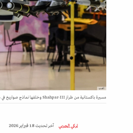
.أ.ف.ب
مسيرة باكستانية من طراز Shahpar-III وخلفها نماذج صواريخ في معرض الدفاع العالمي، الرياض 9 فبراير 2026
تركي الحربي
آخر تحديث
18 فبراير 2026