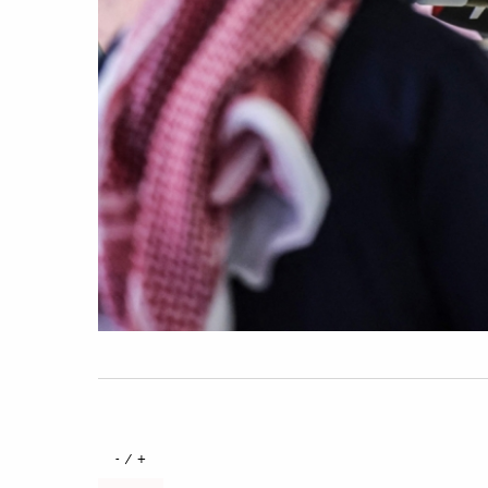
+ / -