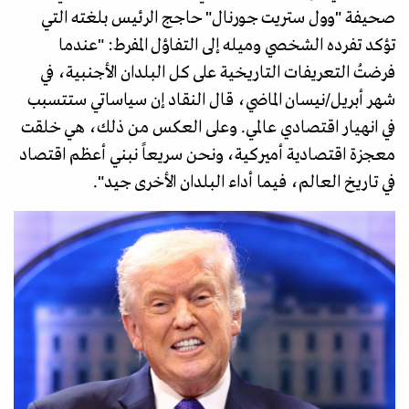
صحيفة "وول ستريت جورنال" حاجج الرئيس بلغته التي
تؤكد تفرده الشخصي وميله إلى التفاؤل المفرط: "عندما
فرضتُ التعريفات التاريخية على كل البلدان الأجنبية، في
شهر أبريل/نيسان الماضي، قال النقاد إن سياساتي ستتسبب
في انهيار اقتصادي عالمي. وعلى العكس من ذلك، هي خلقت
معجزة اقتصادية أميركية، ونحن سريعاً نبني أعظم اقتصاد
في تاريخ العالم، فيما أداء البلدان الأخرى جيد".