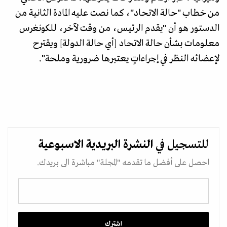
من خطاب "حالة الاتحاد"، كما نصت عليه المادة الثانية من
الدستور هو أن "يقدم الرئيس، من وقت لآخر، للكونغرس
معلومات بشأن حالة الاتحاد [أي حالة الدولة] ويقترح
لإعضائه النظر في إجراءاتٍ يعتبرها ضرورية وملحة".
للتسجيل في
النشرة البريدية
الاسبوعية
احصل على أفضل ما تقدمه "المجلة" مباشرة الى بريدك.