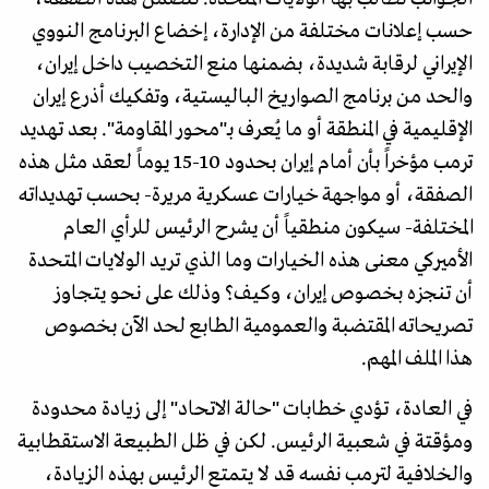
حسب إعلانات مختلفة من الإدارة، إخضاع البرنامج النووي
الإيراني لرقابة شديدة، بضمنها منع التخصيب داخل إيران،
والحد من برنامج الصواريخ الباليستية، وتفكيك أذرع إيران
الإقليمية في المنطقة أو ما يُعرف بـ"محور المقاومة". بعد تهديد
ترمب مؤخراً بأن أمام إيران بحدود 10-15 يوماً لعقد مثل هذه
الصفقة، أو مواجهة خيارات عسكرية مريرة- بحسب تهديداته
المختلفة- سيكون منطقياً أن يشرح الرئيس للرأي العام
الأميركي معنى هذه الخيارات وما الذي تريد الولايات المتحدة
أن تنجزه بخصوص إيران، وكيف؟ وذلك على نحو يتجاوز
تصريحاته المقتضبة والعمومية الطابع لحد الآن بخصوص
هذا الملف المهم.
في العادة، تؤدي خطابات "حالة الاتحاد" إلى زيادة محدودة
ومؤقتة في شعبية الرئيس. لكن في ظل الطبيعة الاستقطابية
والخلافية لترمب نفسه قد لا يتمتع الرئيس بهذه الزيادة،