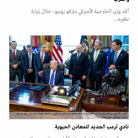
أكد وزير الخارجية الأميركي ماركو روبيو، خلال زيارة
نظيره…
الرئيس الأميركي دونالد ترمب في البيت الأبيض يتحدث للصحافيين عن مخزون استراتيجي للمعادن بقيمة تمويل أولي تبلغ 12 مليار
دولار، واشنطن، فبراير 2026
نادي ترمب الجديد للمعادن الحيوية