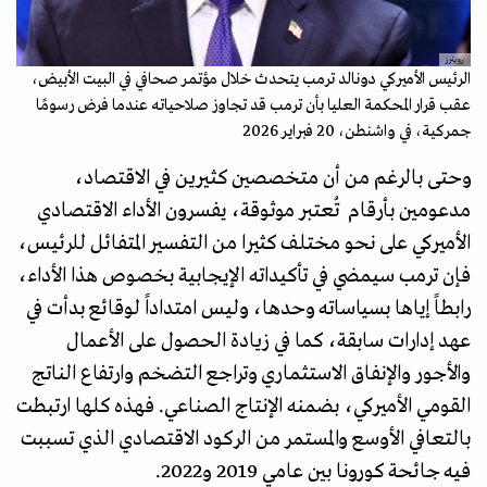
رويترز
الرئيس الأميركي دونالد ترمب يتحدث خلال مؤتمر صحافي في البيت الأبيض،
عقب قرار المحكمة العليا بأن ترمب قد تجاوز صلاحياته عندما فرض رسومًا
جمركية، في واشنطن، 20 فبراير 2026
وحتى بالرغم من أن متخصصين كثيرين في الاقتصاد،
مدعومين بأرقام تُعتبر موثوقة، يفسرون الأداء الاقتصادي
الأميركي على نحو مختلف كثيرا من التفسير المتفائل للرئيس،
فإن ترمب سيمضي في تأكيداته الإيجابية بخصوص هذا الأداء،
رابطاً إياها بسياساته وحدها، وليس امتداداً لوقائع بدأت في
عهد إدارات سابقة، كما في زيادة الحصول على الأعمال
والأجور والإنفاق الاستثماري وتراجع التضخم وارتفاع الناتج
القومي الأميركي، بضمنه الإنتاج الصناعي. فهذه كلها ارتبطت
بالتعافي الأوسع والمستمر من الركود الاقتصادي الذي تسببت
فيه جائحة كورونا بين عامي 2019 و2022.