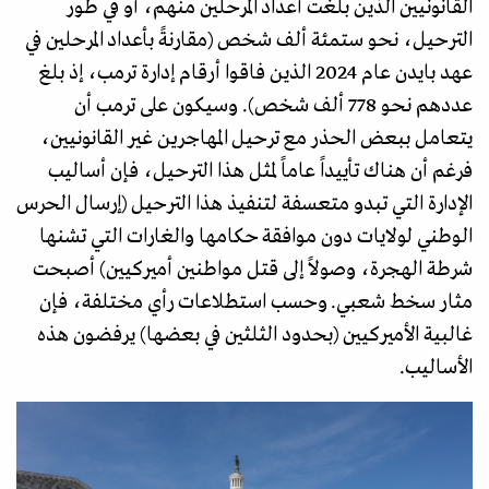
القانونيين الذين بلغت أعداد المرحلين منهم، أو في طور
الترحيل، نحو ستمئة ألف شخص (مقارنةً بأعداد المرحلين في
عهد بايدن عام 2024 الذين فاقوا أرقام إدارة ترمب، إذ بلغ
عددهم نحو 778 ألف شخص). وسيكون على ترمب أن
يتعامل ببعض الحذر مع ترحيل المهاجرين غير القانونيين،
فرغم أن هناك تأييداً عاماً لمثل هذا الترحيل، فإن أساليب
الإدارة التي تبدو متعسفة لتنفيذ هذا الترحيل (إرسال الحرس
الوطني لولايات دون موافقة حكامها والغارات التي تشنها
شرطة الهجرة، وصولاً إلى قتل مواطنين أميركيين) أصبحت
مثار سخط شعبي. وحسب استطلاعات رأي مختلفة، فإن
غالبية الأميركيين (بحدود الثلثين في بعضها) يرفضون هذه
الأساليب.