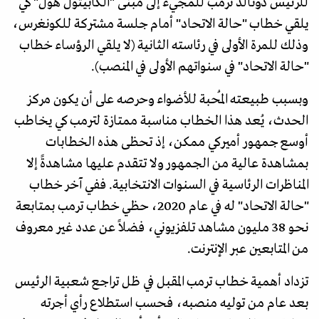
للرئيس دونالد ترمب للمجيء إلى مبنى "الكابيتول هول" كي
يلقي خطاب "حالة الاتحاد" أمام جلسة مشتركة للكونغرس،
وذلك للمرة الأولى في رئاسته الثانية (لا يلقي الرؤساء خطاب
"حالة الاتحاد" في سنواتهم الأولى في المنصب).
وبسبب طبيعته المُحبة للأضواء وحرصه على أن يكون مركز
الحدث، يُعد هذا الخطاب مناسبة ممتازة لترمب كي يخاطب
أوسع جمهور أميركي ممكن، إذ تحظى هذه الخطابات
بمشاهدة عالية من الجمهور ولا تتقدم عليها مشاهدةً إلا
المناظرات الرئاسية في السنوات الانتخابية. ففي آخر خطاب
"حالة الاتحاد" له في عام 2020، حظي خطاب ترمب بمتابعة
نحو 38 مليون مشاهد تلفزيوني، فضلاً عن عدد غير معروف
من المتابعين عبر الإنترنت.
تزداد أهمية خطاب ترمب المقبل في ظل تراجع شعبية الرئيس
بعد عام من توليه منصبه، فحسب استطلاع رأي أجرته