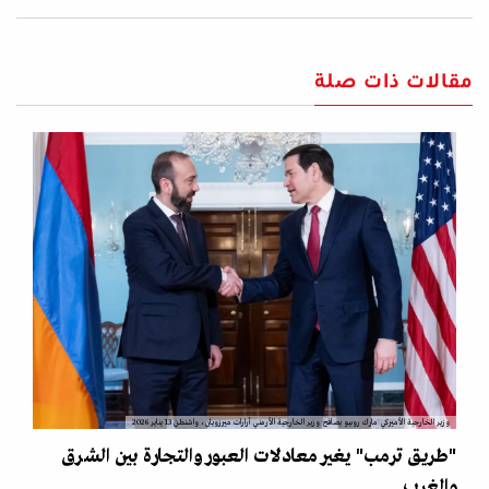
مقالات ذات صلة
وزير الخارجية الأميركي مارك روبيو يصافح وزير الخارجية الأرمني أرارات ميرزويان، واشنطن 13 يناير 2026
"طريق ترمب" يغير معادلات العبور والتجارة بين الشرق
والغرب