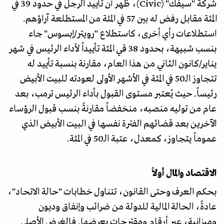
شركة "سيفك" (Civic)، ظهر أن تأييد الرجل في حدود 39 في
المئة مقابل رفض له بين 57 في المئة من المستطلعة آراؤهم.
استطلاعات رأي أخرى، كاستطلاع "رويتر/إبسوس" جاء
بنسب شبيهة، بحدود 38 قي المئة تأييداً لأداء الرئيس في شهر
يناير/كانون الثاني من هذا العام، مقارنة بنسبة تأييد له
تتجاوز الـ50 في المئة في الأشهر الأولى لعودته للبيت الأبيض
رئيساً. حيث يُعتبر مستوى القبول بأداء الرئيس ترمب، بعد
عام من توليه منصبه، منخفضاً مقارنةً بنسب قبول الرؤساء
الآخرين بعد قضائهم الفترة نفسها في البيت الأبيض الذي
عموماً يتجاوز، كمعدل، عتبة الـ50 في المئة.
الاقتصاد والمال أولاً
بحكم العرف وحتى القانون، تتناول خطابات "حالة الاتحاد"،
عادةً، الحالة المالية للدولة من ضرائب وإنفاق وديون
وميزانية، عبر أرقام ومقترحات يعرضها. فالغرض الأصلي