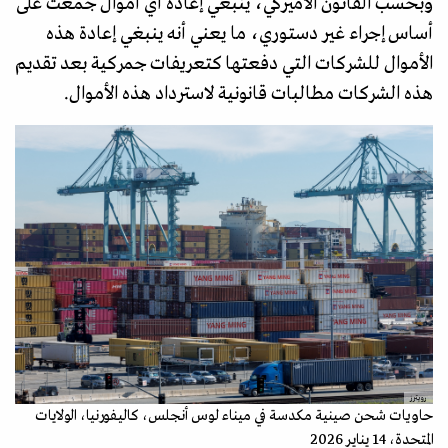
وبحسب القانون الأميركي، ينبغي إعادة أي أموال جُمعت على
أساس إجراء غير دستوري، ما يعني أنه ينبغي إعادة هذه
الأموال للشركات التي دفعتها كتعريفات جمركية بعد تقديم
هذه الشركات مطالبات قانونية لاسترداد هذه الأموال.
رويترز
حاويات شحن صينية مكدسة في ميناء لوس أنجلس، كاليفورنيا، الولايات
المتحدة، 14 يناير 2026