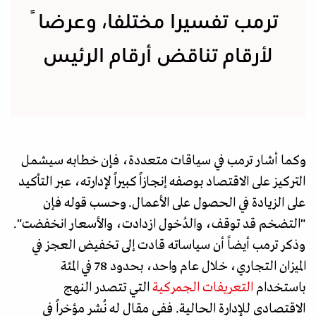
ترمب تفسيرا مختلفا، وعرضاً
لأرقام تناقض أرقام الرئيس
وكما أشار ترمب في سياقات متعددة، فإن خطابه سيشمل
التركيز على الاقتصاد بوصفه إنجازاً كبيراً لإدارته، عبر التأكيد
على الزيادة في الحصول على الأعمال. وحسب قوله فإن
"التضخم قد توقف، والدُخول ازدادت، والأسعار انخفضت".
وذكر ترمب أيضاً أن سياساته قادت إلى تخفيض العجز في
الميزان التجاري، خلال عام واحد، بحدود 78 في المئة
باستخدام
التعريفات الجمركية
التي تتصدر النهج
الاقتصادي للإدارة الحالية. ففي مقال له نُشر مؤخراً في