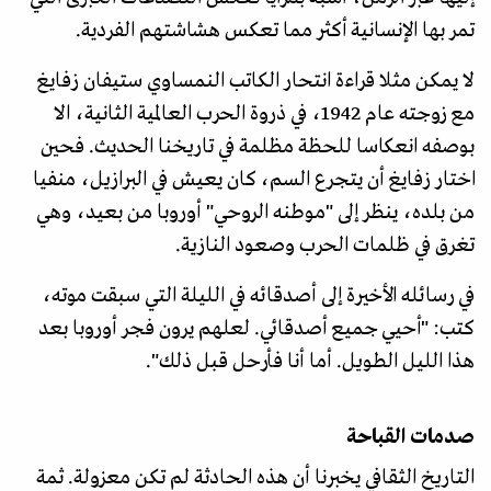
تمر بها الإنسانية أكثر مما تعكس هشاشتهم الفردية.
لا يمكن مثلا قراءة انتحار الكاتب النمساوي ستيفان زفايغ
مع زوجته عام 1942، في ذروة الحرب العالمية الثانية، الا
بوصفه انعكاسا للحظة مظلمة في تاريخنا الحديث. فحين
اختار زفايغ أن يتجرع السم، كان يعيش في البرازيل، منفيا
من بلده، ينظر إلى "موطنه الروحي" أوروبا من بعيد، وهي
تغرق في ظلمات الحرب وصعود النازية.
في رسائله الأخيرة إلى أصدقائه في الليلة التي سبقت موته،
كتب: "أحيي جميع أصدقائي. لعلهم يرون فجر أوروبا بعد
هذا الليل الطويل. أما أنا فأرحل قبل ذلك".
صدمات القباحة
التاريخ الثقافي يخبرنا أن هذه الحادثة لم تكن معزولة. ثمة