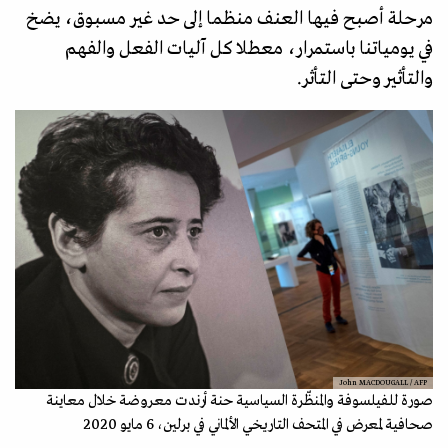
مرحلة أصبح فيها العنف منظما إلى حد غير مسبوق، يضخ
في يومياتنا باستمرار، معطلا كل آليات الفعل والفهم
والتأثير وحتى التأثر.
John MACDOUGALL / AFP
صورة للفيلسوفة والمنظّرة السياسية حنة أرندت معروضة خلال معاينة
صحافية لمعرض في المتحف التاريخي الألماني في برلين، 6 مايو 2020