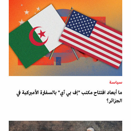
سياسة
ما أبعاد افتتاح مكتب "إف بي آي" بالسفارة الأميركية في
الجزائر؟