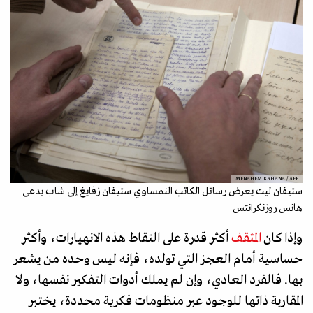
MENAHEM KAHANA / AFP
ستيفان ليت يعرض رسائل الكاتب النمساوي ستيفان زفايغ إلى شاب يدعى
هانس روزنكرانتس
وإذا كان
المثقف
أكثر قدرة على التقاط هذه الانهيارات، وأكثر
حساسية أمام العجز التي تولده، فإنه ليس وحده من يشعر
بها. فالفرد العادي، وإن لم يملك أدوات التفكير نفسها، ولا
المقاربة ذاتها للوجود عبر منظومات فكرية محددة، يختبر