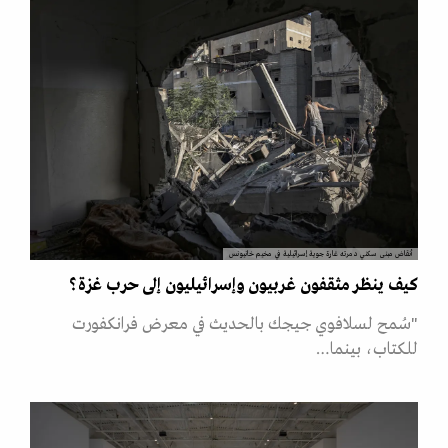
أنقاض مبنى سكني دمرته غارة جوية إسرائيلية في مخيم خانيونس
كيف ينظر مثقفون غربيون وإسرائيليون إلى حرب غزة؟
"سُمح لسلافوي جيجك بالحديث في معرض فرانكفورت
للكتاب، بينما…