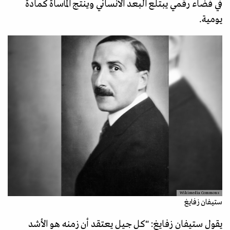
في فضاء رقمي يبتلع البعد الانساني وينتج المأساة كمادة
يومية.
Wikimedia Commons
ستيفان زفايغ
يقول ستيفان زفايغ: "كل جيل يعتقد أن زمنه هو الأشد