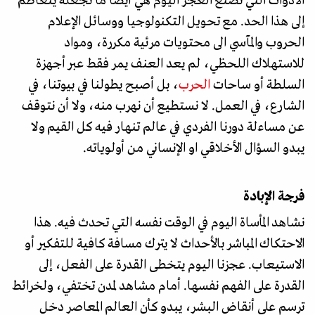
الأدوات التي تصنع العجز اليوم هي أيضا ما تجعله يتعاظم
إلى هذا الحد. مع تحويل التكنولوجيا ووسائل الإعلام
الحروب والمآسي الى محتويات مرئية مكررة، ومواد
للاستهلاك اللحظي، لم يعد العنف يمر فقط عبر أجهزة
السلطة أو ساحات
الحرب
، بل أصبح يطولنا في بيوتنا، في
الشارع، في العمل. لا نستطيع أن نهرب منه، ولا أن نتوقف
عن مساءلة دورنا الفردي في عالم تنهار فيه كل القيم ولا
يبدو السؤال الأخلاقي او الإنساني من أولوياته.
فرجة الإبادة
نشاهد المأساة اليوم في الوقت نفسه التي تحدث فيه. هذا
الاحتكاك المباشر بالأحداث لا يترك مسافة كافية للتفكير أو
الاستيعاب. عجزنا اليوم يتخطى القدرة على الفعل، إلى
القدرة على الفهم نفسها. أمام مشاهد لمدن تختفي، ولخرائط
ترسم على أنقاض البشر، يبدو كأن العالم المعاصر دخل