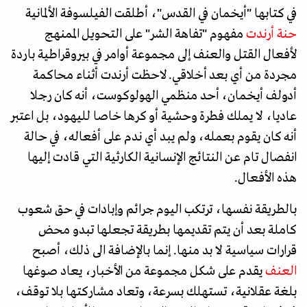
في كتابها "أيخمان في القدس"، أطلقت الفيلسوفة الألمانية
حنة أرندت
مفهوم "تفاهة الشر" على التحويل الممنهج
لأفعال القتل والعنف إلى مجموعة أوامر في بيروقراطية باردة
مجردة من أي بعد أخلاقي. لاحظت أرندت أثناء محاكمة
أدولف أيخمان، أحد منظمي الهولوكوست، أنه كان رجلا
عاديا، لا يملك فطرة وحشية أو كرها خاصا لليهود، بل اعتبر
أنه كان يقوم بعمله، ولم يبد أي ندم على أفعاله، في حالة
انفصال تام عن النتائج الإنسانية الكارثية التي قادت إليها
هذه الأفعال.
بالطريقة نفسها، ترتكب اليوم جرائم وإبادات في حق شعوب
كاملة بعد أن يتم تقديمها بطريقة تجعلها تبدو محض
قرارات سياسية لا بد منها. إنما بالإضافة الى ذلك، أصبح
العنف
يقدم على شكل مجموعة من الأخبار، يعاد صوغها
بلغة عقلانية، تستهلك بسرعة، وتعاد مشاركتها بلا توقف،