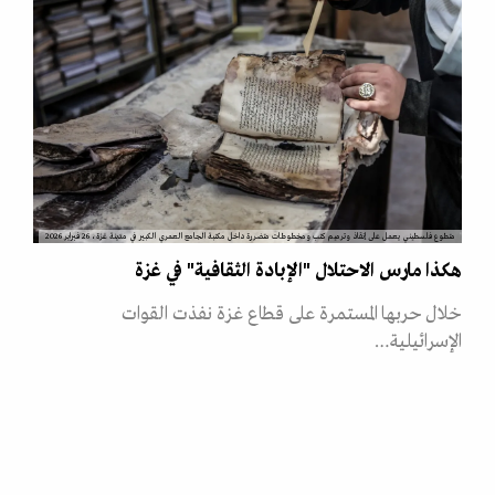
متطوع فلسطيني يعمل على إنقاذ وترميم كتب ومخطوطات متضررة داخل مكتبة الجامع العمري الكبير في مدينة غزة، 26 فبراير 2026
هكذا مارس الاحتلال "الإبادة الثقافية" في غزة
خلال حربها المستمرة على قطاع غزة نفذت القوات
الإسرائيلية…