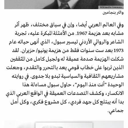
Wikimedia Commons
والتر بنجامين
وفي العالم العربي أيضا، وإن في سياق مختلف، ظهر أثر
مشابه بعد هزيمة 1967. من الأمثلة المبكرة عليه، تجربة
الشاعر والروائي الأردني تيسير سبول، الذي أنهى حياته عام
1973 بعد ست سنوات فقط من هزيمة يونيو/ حزيران. لقد
شكلت الهزيمة صدمة عميقة له ولجيل كامل من المثقفين
الذين تربوا على خطاب قومي يعد بالتحرر والتقدم، وجعلت
مشاريعهم الثقافية والسياسية تبدو بلا جدوى. في روايته
الوحيدة "أنت منذ اليوم"، حاول سبول مساءلة هذا
الانكسار، وكشف التصدعات العميقة في الواقع العربي الذي
بدا أنه يبتلع كل جهد فردي، كل مشروع فكري، وكل أمل
جماعي.