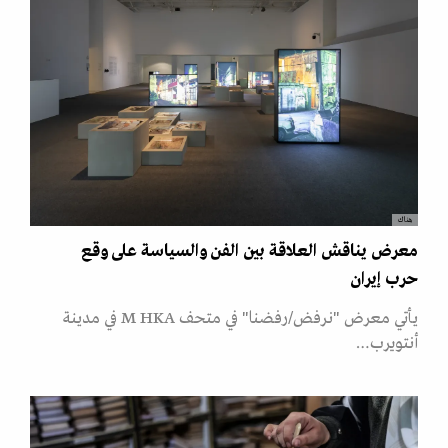
هناك
معرض يناقش العلاقة بين الفن والسياسة على وقع
حرب إيران
يأتي معرض "نرفض/رفضنا" في متحف M HKA في مدينة
أنتويرب…