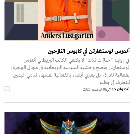
أندرس لوستغارتن في كابوس النازحين
في روايته "جنازات ثلاث" لا يكتفي الكاتب البريطاني أندرس
لوستغارتن بفضح وحشية السياسة البريطانية في مجال الهجرة،
بفعالية نادرة، بل يعري أيضا، بالفعالية نفسها، تنامي اليمين
المتطرف في وطنه.
أنطوان جوكي
18 نوفمبر 2025