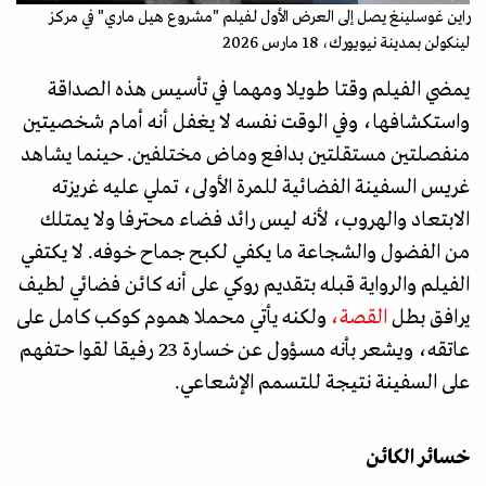
راين غوسلينغ يصل إلى العرض الأول لفيلم "مشروع هيل ماري" في مركز
لينكولن بمدينة نيويورك، 18 مارس 2026
يمضي الفيلم وقتا طويلا ومهما في تأسيس هذه الصداقة
واستكشافها، وفي الوقت نفسه لا يغفل أنه أمام شخصيتين
منفصلتين مستقلتين بدافع وماض مختلفين. حينما يشاهد
غريس السفينة الفضائية للمرة الأولى، تملي عليه غريزته
الابتعاد والهروب، لأنه ليس رائد فضاء محترفا ولا يمتلك
من الفضول والشجاعة ما يكفي لكبح جماح خوفه. لا يكتفي
الفيلم والرواية قبله بتقديم روكي على أنه كائن فضائي لطيف
يرافق بطل
القصة،
ولكنه يأتي محملا هموم كوكب كامل على
عاتقه، ويشعر بأنه مسؤول عن خسارة 23 رفيقا لقوا حتفهم
على السفينة نتيجة للتسمم الإشعاعي.
خسائر الكائن