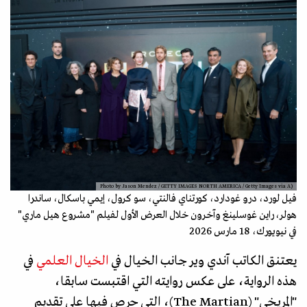
(Photo by Jason Mendez / GETTY IMAGES NORTH AMERICA / Getty Images via A
فيل لورد، درو غودارد، كورتناي فالنتي، سو كرول، إيمي باسكال، ساندرا
هولر، راين غوسلينغ وآخرون خلال العرض الأول لفيلم "مشروع هيل ماري"
في نيويورك، 18 مارس 2026
يعتنق الكاتب آندي وير جانب الخيال في
الخيال العلمي
في
هذه الرواية، على عكس روايته التي اقتبست سابقا،
"المريخي" (The Martian)، التي حرص فيها على تقديم