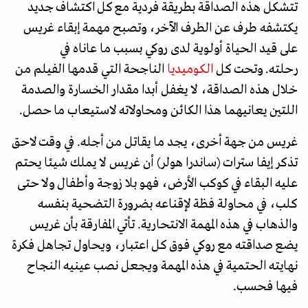
تتشكل هذه الصداقة بطريقة فردية مع كل اكتشاف جديد
يكتشفه طرف عن الطرف الآخر، وتصبح مهمة إبقاء غريس
على قيد الحياة أولوية لدى روكي بسبب ما عاناه في
رحلته. وتحت كل
الكوميديا
الناجحة التي قدمها الفيلم من
خلال هذه الصداقة، لا يغفل أبدا مقدار الخسارة والصدمة
اللتين يعانيهما هذا الكائن ومحاولاته لاستيعاب ما حصل.
غريس من جهة أخرى، يجد ما يقاتل من أجله. في وقت لاحق
تذكر إيفا سترات (ساندرا هولر) أن غريس لا يملك شيئا يحتم
عليه البقاء في كوكب الأرض، فهو بلا زوجة وأطفال ولا حتى
كلب، في محاولة فظة لإقناعه بضرورة التضحية بنفسه
والذهاب في هذه المهمة الانتحارية. تأتي المفارقة بأن غريس
يضع صداقته مع روكي فوق كل اعتبار، ويحاول تجاهل فكرة
نهايته الحتمية في هذه المهمة ويجعل نصب عينيه النجاح
فيها فحسب.