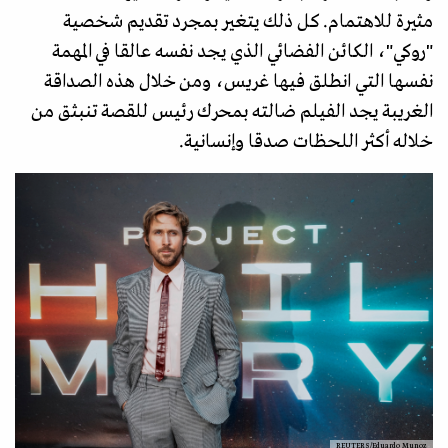
مثيرة للاهتمام. كل ذلك يتغير بمجرد تقديم شخصية
"روكي"، الكائن الفضائي الذي يجد نفسه عالقا في المهمة
نفسها التي انطلق فيها غريس، ومن خلال هذه الصداقة
الغريبة يجد الفيلم ضالته بمحرك رئيس للقصة تنبثق من
خلاله أكثر اللحظات صدقا وإنسانية.
REUTERS/Eduardo Munoz