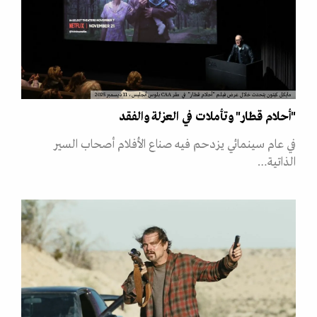
مايكل كيتون يتحدث خلال عرض فيلم "أحلام قطار" في مقر CAA بلوس أنجليس، 11 ديسمبر 2025
"أحلام قطار" وتأملات في العزلة والفقد
في عام سينمائي يزدحم فيه صناع الأفلام أصحاب السير
الذاتية…