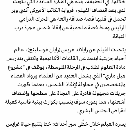
خلالها. في الحقيقة، هذه هي الفكرة السائدة التي تكونت
لدي بعد انتصاف الفيلم، فرواية الكاتب الأميركي آندي وير
تحمل في قلبها قصة صداقة رائعة هي المحرك الدرامي
الرئيس وسط قصة ملحمية عن إنقاذ شمس مجرة درب
التبانة.
يتحدث الفيلم عن رايلاند غريس (رايان غوسلينغ)، عالم
أحياء جزيئية ابتعد عن القاعات الأكاديمية واكتفى بتدريس
مادة العلوم لطلاب في المرحلة المتوسطة، يوظف في "مشروع
هيل ماري" الذي يشمل العديد من العلماء ورواد الفضاء
والمتخصصين في محاولة لإنقاذ الشمس، بعدما ظهرت
جزيئات مجهولة قادرة على النجاة على سطحها وإضعاف
أشعتها، مما بدوره سوف يتسبب بكوارث بيئية قاسية كفيلة
انقراض الجنس البشري.
يسرد الفيلم خلال خطَّي سير أحداث: خط يتتبع حياة غرايس