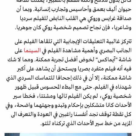
كائن بدون ملامح ولكنه مفعم بالتعبير، يمتلك لطافة
حيوان أليف بعمق وأحاسيس وتجارب إنسانية. وبما أن
صداقة غرايس وروكي هي القلب النابض للفيلم سرديا
وشاعريا، فإن نجاح تصميم شخصية روكي كان جوهريا.
تتركز غالبية التعليقات الإيجابية التي تلقاها الفيلم على
الجانب البصري وأهمية مشاهدة الفيلم في
السينما
على
شاشة "آيماكس" لخوض أفضل تجربة ممكنة. ومما لا شك
فيه أنه فيلم متفرد بصريا ويستحق أن يشاهد على أكبر
شاشة ممكنة، إلا أن في ذلك إجحافا للتماسك السردي الذي
شهدناه في الفيلم. حتى مع البطء المحسوس قبيل ظهور
شخصية روكي، لم يكن الفيلم تائها ومشتتا، فخطا سير
الأحداث كانا متشكلين بإحكام وتبدو وجهتهما واضحة، وفي
كل نقطة توقف نجد أنفسنا راغبين في العودة والتعرف الى
المزيد من خط سير الأحداث الذي تركناه للتو.