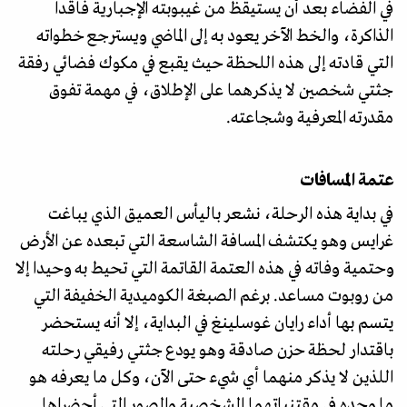
في الفضاء بعد أن يستيقظ من غيبوبته الإجبارية فاقدا
الذاكرة، والخط الآخر يعود به إلى الماضي ويسترجع خطواته
التي قادته إلى هذه اللحظة حيث يقبع في مكوك فضائي رفقة
جثتي شخصين لا يذكرهما على الإطلاق، في مهمة تفوق
مقدرته المعرفية وشجاعته.
عتمة المسافات
في بداية هذه الرحلة، نشعر باليأس العميق الذي يباغت
غرايس وهو يكتشف المسافة الشاسعة التي تبعده عن الأرض
وحتمية وفاته في هذه العتمة القاتمة التي تحيط به وحيدا إلا
من روبوت مساعد. برغم الصبغة الكوميدية الخفيفة التي
يتسم بها أداء رايان غوسلينغ في البداية، إلا أنه يستحضر
باقتدار لحظة حزن صادقة وهو يودع جثتي رفيقي رحلته
اللذين لا يذكر منهما أي شيء حتى الآن، وكل ما يعرفه هو
ما وجده في مقتنياتهما الشخصية والصور التي أحضراها