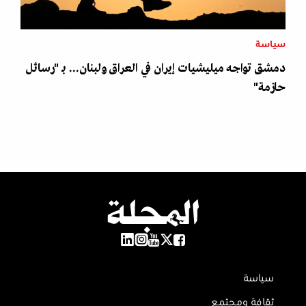
سياسة
دمشق تواجه ميليشيات إيران في العراق ولبنان... بـ "رسائل
حازمة"
سياسة
ثقافة ومجتمع