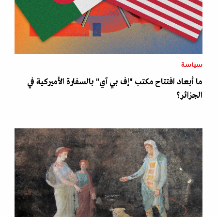
سياسة
ما أبعاد افتتاح مكتب "إف بي آي" بالسفارة الأميركية في
الجزائر؟