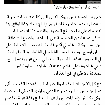
Sony Pictures
مشهد من فيلم "مشروع هيل ماري"
حتى مشاهد غريس وروكي الأولى التي كانت في بيئة صخرية
ويفصل بينهما حاجز، قام فريق الإنتاج ببناء هذا الموقع. هذا
الاعتماد على بناء مواقع التصوير وتقديم مؤثرات عملية
يضفي صبغة من الحميمية على المشاهد، وتصبح الصداقة
بين إنسان وكائن فضائي أكثر قابلية للتصديق والارتباط. على
نطاق أوسع، وحينما يبحر الفيلم في الفضاء هناك فردانية
في التصوير، فيقدم المصور السينمائي غريغ فريزر (عمل مع
ديني فيلانوف على أفلام Dune) مشاهد سماوية غير
معتادة ولا يقع في فخ التكرار.
مع كل الإنجازات التقنية والبصرية التي يقدمها الفيلم، يأتي
عمل جيمس اورتيز، محرك الدمى والمؤدي الصوتي لشخصية
روكي، كأكثر الإنجازات إبهارا. فهو استطاع رفقة فريقه تقديم