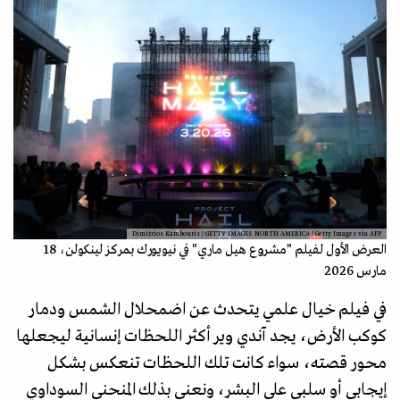
Dimitrios Kambouris / GETTY IMAGES NORTH AMERICA / Getty Images via AFP
العرض الأول لفيلم "مشروع هيل ماري" في نيويورك بمركز لينكولن، 18
مارس 2026
في فيلم خيال علمي يتحدث عن اضمحلال الشمس ودمار
كوكب الأرض، يجد آندي وير أكثر اللحظات إنسانية ليجعلها
محور قصته، سواء كانت تلك اللحظات تنعكس بشكل
إيجابي أو سلبي على البشر، ونعني بذلك المنحنى السوداوي