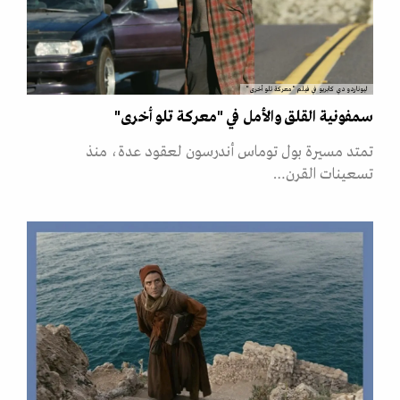
ليوناردو دي كابريو في فيلم "معركة تلو أخرى"
سمفونية القلق والأمل في "معركة تلو أخرى"
تمتد مسيرة بول توماس أندرسون لعقود عدة، منذ
تسعينات القرن…