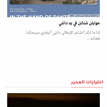
أوسكار آيزك في فيلم "في يد دانتي"، 2025
جوليان شنابل في يد دانتي
إذا ما ذكر الشاعر الإيطالي دانتي أليغري سينمائيا،
فغالبا…
اختيارات المحرر