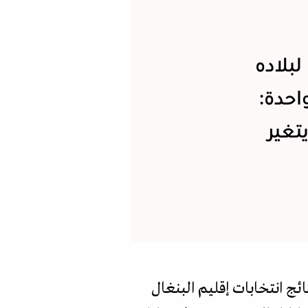
بلاده
احدة:
تغير
ئج انتخابات إقليم البنغال