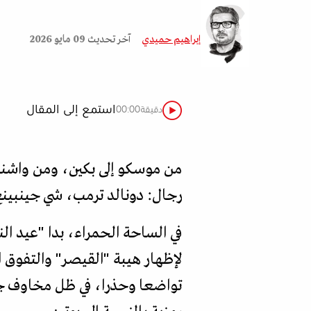
إبراهيم حميدي
آخر تحديث
09 مايو 2026
استمع إلى المقال
دقيقة
00:00
من موسكو إلى بكين، ومن واشنطن
رجال: دونالد ترمب، شي جينبينغ،
في الساحة الحمراء، بدا "عيد ال
لإظهار هيبة "القيصر" والتفوق ال
تواضعا وحذرا، في ظل مخاوف جد