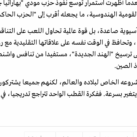
ما أظهرت استمرار توسع نفوذ حزب مودي "بهاراتيا جا
لقومية الهندوسية، ما يجعله أقرب إلى "الحزب الحاكم"
آسيوية صاعدة، بل قوة عالمية تحاول اللعب على التنا
يا، وتحافظ في الوقت نفسه على علاقاتها التقليدية مع 
لى ترسيخ "الهند الجديدة"، مستفيدا من تنافس واشن
ذ الصين.
روعه الخاص لبلاده والعالم، لكنهم جميعا يشتركون 
تغير بسرعة. ففكرة القطب الواحد تتراجع تدريجيا، في ع