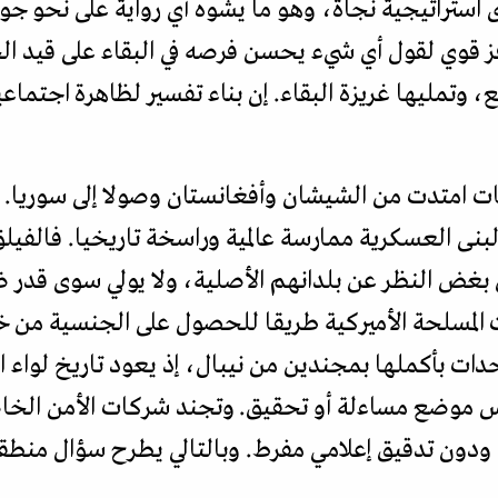
ى استراتيجية نجاة، وهو ما يشوه أي رواية على نحو ج
ز قوي لقول أي شيء يحسن فرصه في البقاء على قيد ال
، وتمليها غريزة البقاء. إن بناء تفسير لظاهرة اجتما
اعات امتدت من الشيشان وأفغانستان وصولا إلى سوريا.
لبنى العسكرية ممارسة عالمية وراسخة تاريخيا. فالفيلق 
غض النظر عن بلدانهم الأصلية، ولا يولي سوى قدر 
ات المسلحة الأميركية طريقا للحصول على الجنسية من 
دات بأكملها بمجندين من نيبال، إذ يعود تاريخ لواء ال
وضع مساءلة أو تحقيق. وتجند شركات الأمن الخاصة
ون تدقيق إعلامي مفرط. وبالتالي يطرح سؤال منطقي ن