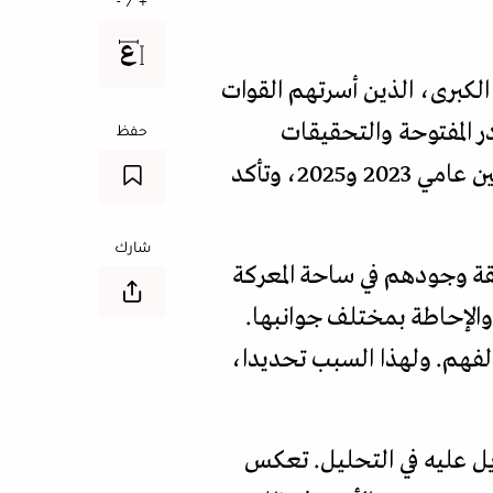
+ / -
الكبرى، الذين أسرتهم القوات
در المفتوحة والتحقيقات
حفظ
المستقلة، حدد أكثر من 1400 أفريقي من 35 دولة ينضوون تحت ألوية الجيش الروسي بين عامي 2023 و2025، وتأكد
شارك
قة وجودهم في ساحة المعركة
الإحاطة بمختلف جوانبها.
الفهم. ولهذا السبب تحديدا،
ويل عليه في التحليل. تعكس