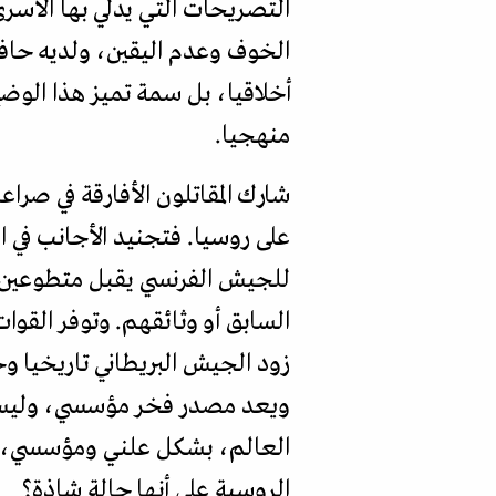
التصريحات التي يدلي بها الأسر
الخوف وعدم اليقين، ولديه حاف
أخلاقيا، بل سمة تميز هذا الوضع
منهجيا.
شارك المقاتلون الأفارقة في صر
على روسيا. فتجنيد الأجانب في ا
للجيش الفرنسي يقبل متطوعين ب
السابق أو وثائقهم. وتوفر القو
زود الجيش البريطاني تاريخيا وح
ويعد مصدر فخر مؤسسي، وليس م
العالم، بشكل علني ومؤسسي، ود
الروسية على أنها حالة شاذة؟