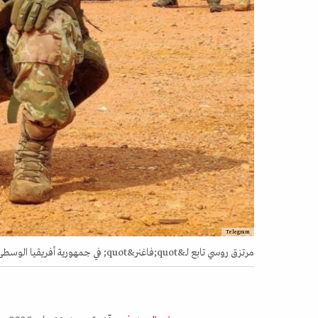
Telegram
مرتزق روسي تابع لـ&quot;فاغنر&quot; في جمهورية أفريقيا الوسطى، خريف 2022