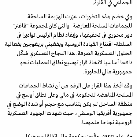
الجماعي في القارة.
وفي خضم هذه التطورات، عززت الهزيمة الساحقة
للجماعات المسلحة المعارضة- والتي كان لمجموعة "فاغنر"
دور محوري في تحقيقها، وإبقاء نظام الرئيس تواديرا في
السلطة- اقتناع القيادة الروسية ويفغيني بريغوجين بفعالية
الحلول العسكرية الصرفة. هذا النجاح العسكري شكّل
دافعا أساسيا لاتخاذ قرار توسيع نطاق العمليات نحو
جمهورية مالي المجاورة.
وقد اتُخذ هذا القرار على الرغم من أن نشاط الجماعات
المسلحة المناهضة للحكومة في مالي وعلى نطاق أوسع في
منطقة الساحل لم يكن يتناسب مع حجم أو شدة الوضع في
جمهورية أفريقيا الوسطى، حيث شهدت الجهود العسكرية
الروسية نجاحا ملموسا.
وفي عام 2021، وقّعت حكومة مالي اتفاقا مع هيكل