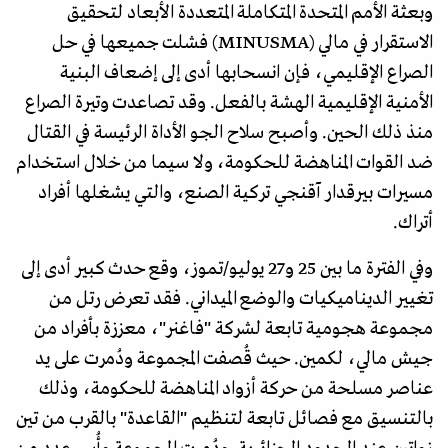
وبعثة الأمم المتحدة المتكاملة المتعددة الأبعاد لتحقيق
الاستقرار في مالي (MINUSMA) فشلت جميعها في حل
الصراع الإقليمي، فإن انسحابها أدى إلى إضعاف البنية
الأمنية الإقليمية الهشة بالفعل. وقد تصاعدت وتيرة الصراع
منذ ذلك الحين. وأصبح سلاح الجو الأداة الرئيسة في القتال
ضد القوات المناهضة للحكومة، ولا سيما من خلال استخدام
مسيرات بيرقدار آقنجي تركية الصنع، والتي يشغلها أفراد
أتراك.
وفي الفترة ما بين 25 و27 يوليو/تموز، وقع حدث كبير أدى إلى
تغيير الديناميكيات والوضع الميداني. فقد تعرض رتل من
مجموعة هجومية تابعة لشركة "فاغنر"، معززة بأفراد من
جيش مالي، لكمين. حيث قُصفت المجموعة ودُمرت على يد
عناصر مسلحة من حركة أزواد المناهضة للحكومة، وذلك
بالتنسيق مع فصائل تابعة لتنظيم "القاعدة" بالقرب من تين