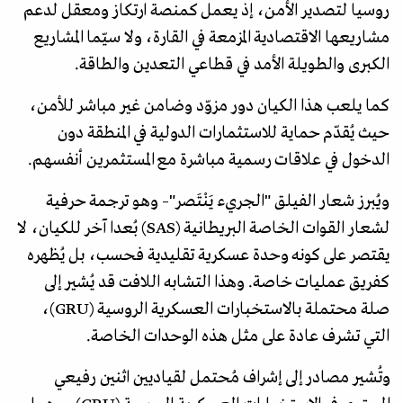
روسيا لتصدير الأمن، إذ يعمل كمنصة ارتكاز ومعقل لدعم
مشاريعها الاقتصادية المزمعة في القارة، ولا سيّما المشاريع
الكبرى والطويلة الأمد في قطاعي التعدين والطاقة.
كما يلعب هذا الكيان دور مزوّد وضامن غير مباشر للأمن،
حيث يُقدّم حماية للاستثمارات الدولية في المنطقة دون
الدخول في علاقات رسمية مباشرة مع المستثمرين أنفسهم.
ويُبرز شعار الفيلق "الجريء يَنْتَصر"– وهو ترجمة حرفية
لشعار القوات الخاصة البريطانية (SAS) بُعدا آخر للكيان، لا
يقتصر على كونه وحدة عسكرية تقليدية فحسب، بل يُظهره
كفريق عمليات خاصة. وهذا التشابه اللافت قد يُشير إلى
صلة محتملة بالاستخبارات العسكرية الروسية (GRU)،
التي تشرف عادة على مثل هذه الوحدات الخاصة.
وتُشير مصادر إلى إشراف مُحتمل لقياديين اثنين رفيعي