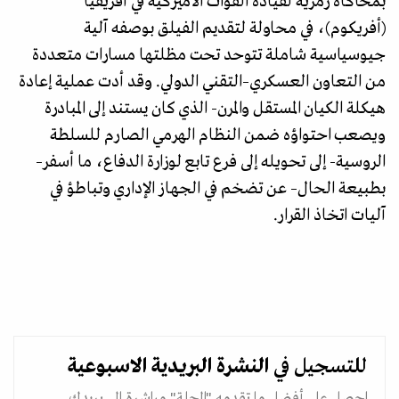
بمحاكاة رمزية لقيادة القوات الأميركية في أفريقيا
(أفريكوم)، في محاولة لتقديم الفيلق بوصفه آلية
جيوسياسية شاملة تتوحد تحت مظلتها مسارات متعددة
من التعاون العسكري–التقني الدولي. وقد أدت عملية إعادة
هيكلة الكيان المستقل والمرن- الذي كان يستند إلى المبادرة
ويصعب احتواؤه ضمن النظام الهرمي الصارم للسلطة
الروسية- إلى تحويله إلى فرع تابع لوزارة الدفاع، ما أسفر–
بطبيعة الحال– عن تضخم في الجهاز الإداري وتباطؤ في
آليات اتخاذ القرار.
للتسجيل في
النشرة البريدية
الاسبوعية
احصل على أفضل ما تقدمه "المجلة" مباشرة الى بريدك.