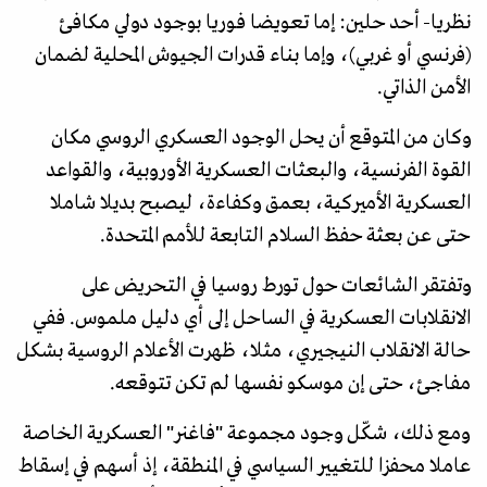
نظريا- أحد حلين: إما تعويضا فوريا بوجود دولي مكافئ
(فرنسي أو غربي)، وإما بناء قدرات الجيوش المحلية لضمان
الأمن الذاتي.
وكان من المتوقع أن يحل الوجود العسكري الروسي مكان
القوة الفرنسية، والبعثات العسكرية الأوروبية، والقواعد
العسكرية الأميركية، بعمق وكفاءة، ليصبح بديلا شاملا
حتى عن بعثة حفظ السلام التابعة للأمم المتحدة.
وتفتقر الشائعات حول تورط روسيا في التحريض على
الانقلابات العسكرية في الساحل إلى أي دليل ملموس. ففي
حالة الانقلاب النيجيري، مثلا، ظهرت الأعلام الروسية بشكل
مفاجئ، حتى إن موسكو نفسها لم تكن تتوقعه.
ومع ذلك، شكّل وجود مجموعة "فاغنر" العسكرية الخاصة
عاملا محفزا للتغيير السياسي في المنطقة، إذ أسهم في إسقاط