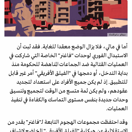
ستيفانو سامو/المجلة
أما في مالي، فلا يزال الوضع معقدا للغاية. فقد ثبت أن
الاستبدال الفوري لوحدات "فاغنر" الخاصة التي شاركت في
العمليات القتالية ضد الجماعات المناهضة للحكومة منذ
بداية التدخل، أو دمجها في "الفيلق الأفريقي" أمر غير قابل
للتطبيق. إذ لم يكن جميع الأفراد على استعداد لتجديد
عقودهم، ولم يكن ثمة متسع من الوقت لتجميع وتنسيق
وحدات جديدة بنفس مستوى التماسك والكفاءة في تنفيذ
العمليات.
وقد احتفظت مجموعات الهجوم التابعة لـ"فاغنر" بقدر من
الاستقلالية عن هيكلية "الفيلق الأفريقي" الخاضع لإشراف