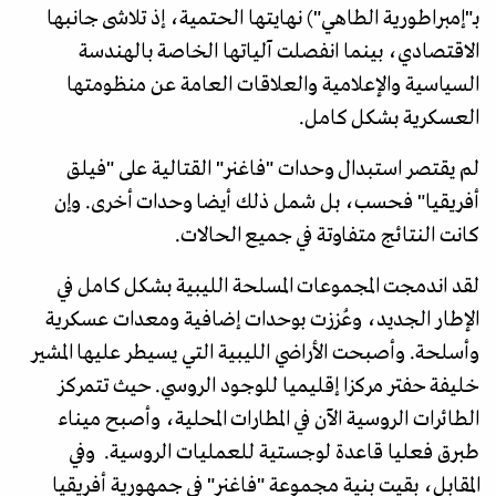
بـ"إمبراطورية الطاهي") نهايتها الحتمية، إذ تلاشى جانبها
الاقتصادي، بينما انفصلت آلياتها الخاصة بالهندسة
السياسية والإعلامية والعلاقات العامة عن منظومتها
العسكرية بشكل كامل.
لم يقتصر استبدال وحدات "فاغنر" القتالية على "فيلق
أفريقيا" فحسب، بل شمل ذلك أيضا وحدات أخرى. وإن
كانت النتائج متفاوتة في جميع الحالات.
لقد اندمجت المجموعات المسلحة الليبية بشكل كامل في
الإطار الجديد، وعُززت بوحدات إضافية ومعدات عسكرية
وأسلحة. وأصبحت الأراضي الليبية التي يسيطر عليها المشير
خليفة حفتر مركزا إقليميا للوجود الروسي. حيث تتمركز
الطائرات الروسية الآن في المطارات المحلية، وأصبح ميناء
طبرق فعليا قاعدة لوجستية للعمليات الروسية. وفي
المقابل، بقيت بنية مجموعة "فاغنر" في جمهورية أفريقيا