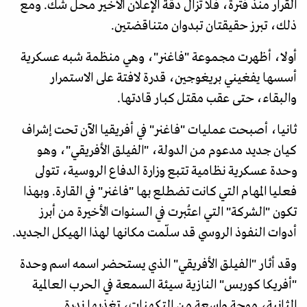
القرار منذ فترة، فلا تزال دقة الإعلان الأخير محل شك. ومع
ذلك، تبرز حقيقتان تبدوان متناقضتين.
أولا، أظهرت مجموعة "فاغنر"، وهي منظمة شبه عسكرية
أسسها يفغيني بريغوجين، قدرة لافتة على الاستمرار
والبقاء، حتى عقب مقتل كبار قادتها.
ثانيا، أصبحت عمليات "فاغنر" في أفريقيا الآن تحت إشراف
كيان جديد مدعوم من الدولة، "الفيلق الأفريقي"، وهو
وحدة عسكرية نظامية تتبع وزارة الدفاع الروسية، تتولى
فعليا المهام التي كانت تضطلع بها "فاغنر" في القارة. وبهذا
تكون "الشركة" التي اعتُبرت في السنوات الأخيرة من أبرز
أدوات النفوذ الروسي قد سلّمت مكانها لهذا الهيكل الجديد.
وقد أثار "الفيلق الأفريقي" الذي يستحضر اسمه اسم وحدة
"أفريكا كوربس" النازية سيئة السمعة في الحرب العالمية
الثانية، موجة واسعة من التكهنات، تغذيها ندرة