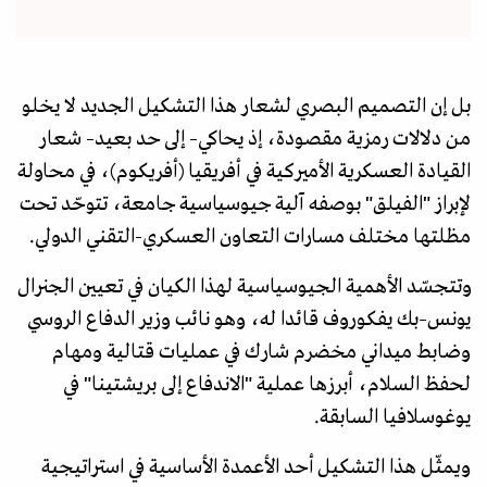
بل إن التصميم البصري لشعار هذا التشكيل الجديد لا يخلو
من دلالات رمزية مقصودة، إذ يحاكي– إلى حد بعيد– شعار
القيادة العسكرية الأميركية في أفريقيا (أفريكوم)، في محاولة
لإبراز "الفيلق" بوصفه آلية جيوسياسية جامعة، تتوحّد تحت
مظلتها مختلف مسارات التعاون العسكري-التقني الدولي.
وتتجسّد الأهمية الجيوسياسية لهذا الكيان في تعيين الجنرال
يونس–بك يفكوروف قائدا له، وهو نائب وزير الدفاع الروسي
وضابط ميداني مخضرم شارك في عمليات قتالية ومهام
لحفظ السلام، أبرزها عملية "الاندفاع إلى بريشتينا" في
يوغوسلافيا السابقة.
ويمثّل هذا التشكيل أحد الأعمدة الأساسية في استراتيجية