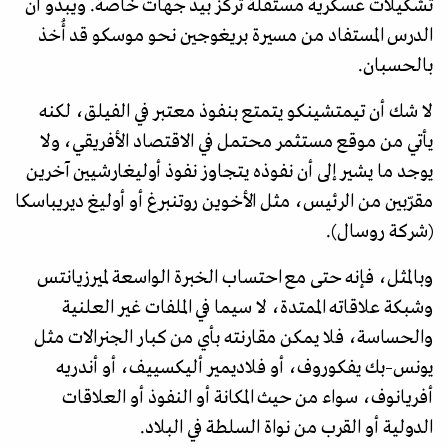
تشكيلات عسكرية مستقلة تُركّز بيد جهات خاصة. ويبدو أن
الدرس المستفاد من مسيرة بريغوجين نحو موسكو قد أُخذ
بالحسبان.
لا شك أن تيمتشينكو يتمتع بنفوذ معتبر في الفيلق، لكنه
يأتي من موقع مستثمر محتمل في الاقتصاد الأفريقي، ولا
يوجد ما يشير إلى أن نفوذه يتجاوز نفوذ أوليغارشيين آخرين
مقرّبين من الرئيس، مثل الأخوين روتنبرغ أو أوليغ ديريباسكا
(شركة روسال).
وبالمثل، فإنه حتى مع احتساب الخبرة الواسعة لميرزيانتس
وشبكة علاقاته الممتدة، لا سيما في الملفات غير العلنية
والحساسة، فلا يمكن مقارنته بأي من كبار الجنرالات مثل
يونس–بك يفكوروف، أو فلاديمير أليكسييف، أو أندريه
أفريانوف، سواء من حيث المكانة أو النفوذ أو العلاقات
الدولية أو القرب من نواة السلطة في البلاد.