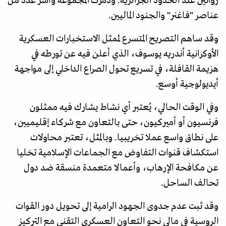
زواتين عند الحدود الجزائرية. ودُمرت المجموعة وأُسر عدد من
عناصر "فاغنر" والجنود الماليين.
وقد ساهم التصريح المتسرع لممثل الاستخبارات العسكرية
الأوكرانية أندريه يوسوف، الذي أعلن فيه عن تورطه في
هزيمة القافلة، في تسريع تحول الصراع الداخلي إلى مواجهة
أيديولوجية أوسع.
وفي الوقت الحالي، يُعتبر أي نشاط يشارك فيه ممثلون
فرنسيون أو أميركيون، حتى بالتعاون مع شركاء إقليميين،
على نطاق واسع عملا تخريبيا. وبالمثل، تعتبر محاولات
استكشاف قنوات التفاوض مع الجماعات الإسلامية تخليا
عن مكافحة الإرهاب، وأعمالا متعمدة منسقة ضد دول
تحالف الساحل.
وقد ثبت عدم جدوى الجهود الرامية إلى تحويل دور القوات
الروسية في مالي نحو التعاون العسكري التقني مع التركيز