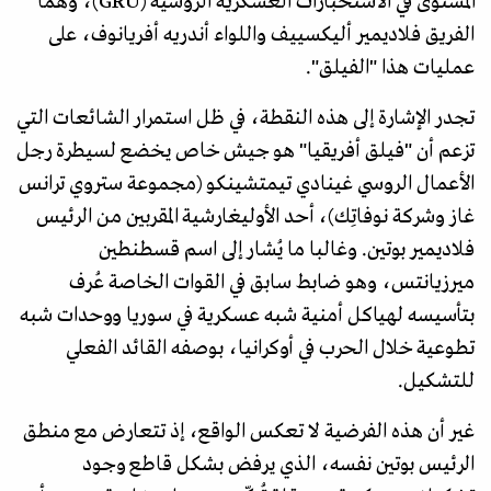
المستوى في الاستخبارات العسكرية الروسية (GRU)، وهما
الفريق فلاديمير أليكسييف واللواء أندريه أفريانوف، على
عمليات هذا "الفيلق".
تجدر الإشارة إلى هذه النقطة، في ظل استمرار الشائعات التي
تزعم أن "فيلق أفريقيا" هو جيش خاص يخضع لسيطرة رجل
الأعمال الروسي غينادي تيمتشينكو (مجموعة ستروي ترانس
غاز وشركة نوفاتِك)، أحد الأوليغارشية المقربين من الرئيس
فلاديمير بوتين. وغالبا ما يُشار إلى اسم قسطنطين
ميرزيانتس، وهو ضابط سابق في القوات الخاصة عُرف
بتأسيسه لهياكل أمنية شبه عسكرية في سوريا ووحدات شبه
تطوعية خلال الحرب في أوكرانيا، بوصفه القائد الفعلي
للتشكيل.
غير أن هذه الفرضية لا تعكس الواقع، إذ تتعارض مع منطق
الرئيس بوتين نفسه، الذي يرفض بشكل قاطع وجود