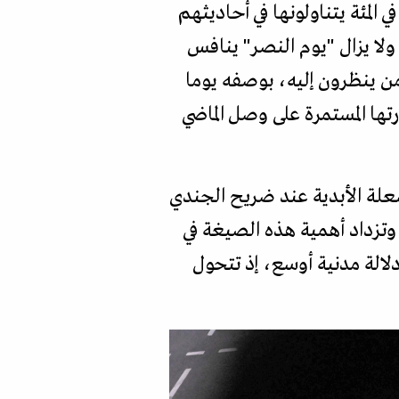
ي روسيا. فاستطلاعات الرأي تشير إلى أن 98 في المئة يرون ضرورة صون ذكراها، وأن 89 في المئة يتناولونها في أحاديثهم
المئة المشاركة في الاحتفالات. ولا يزال "يوم النصر" ينافس
 من ينظرون إليه، بوصفه يوما
ها المستمرة على وصل الماضي
 الشعلة الأبدية عند ضريح الجندي
وتزداد أهمية هذه الصيغة في
لالة مدنية أوسع، إذ تتحول