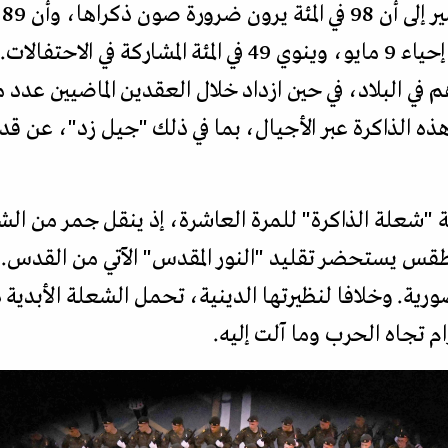
ف
العائلية، فيما يعتزم 82 في المئة إحياء 9 مايو، وينوي 49 في 
م في البلاد، في حين ازداد خلال العقدين الماضيين عدد
 الذاكرة عبر الأجيال، بما في ذلك "جيل زد"، عن قدرت
وسيا حملة "شعلة الذاكرة" للمرة العاشرة، إذ ينقل جمر من
 طقس يستحضر تقليد "النور المقدس" الآتي من القدس. 
ية. وخلافا لنظيرتها الدينية، تحمل الشعلة الأبدية د
ام تجاه الحرب وما آلت إليه.