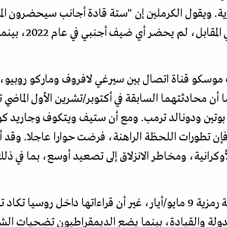
ويقول الكرملين إن "ستة قادة أجانب سيحضرون المنا
سكو قناة اتصال بين سيرغي لافروف وماركو روبيو، 
ا أن محادثتهما السابقة في أكتوبر/تشرين الأول الماضي
 بوتين ودونالد ترمب. ومع أن ستيف ويتكوف وجاريد كوشنر
أوكرانية، ومخاطر الانزلاق إلى تصعيد أوسع، بما في ذلك
يستثمر عدد من القوى السياسية رمزية 9 مايو/أيار، غير أن قراءاتها داخل
دولة والقيادة، بينما يضع الديمقراطيون تضحيات الش