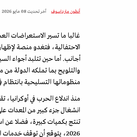
أنطون مارداسوف
آخر تحديث
08 مايو 2026
غالبا ما تسير الاستعراضات الع
الاحتفالية، فتغدو منصة لإظهار
أجانب. أما حين تتلبد أجواء الس
والتلويح بما تملكه الدولة م
منظوماتها التسليحية بانتظام ف
منذ اندلاع الحرب في أوكرانيا،
انشغال جزء كبير من المعدات على
تنتج بكميات كبيرة، فضلا عن است
2026، يتوقع أن توقف خدمات