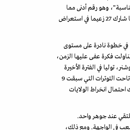
سبة"، وهو رقم أدنى مما
سجل في عامي 2023 و2024. وفي المقابل، لم يحضر أي ضيف أجنبي في عام 2022، بينما شارك 27 زعيما في استعراض
في خطوة نادرة على مستوى
 تناولت فكرة عفى عليها الزمن،
، توليا في الفترة الأخيرة
إدارة الملف الروسي في واشنطن، فإن تطورات اللحظة الراهنة، فرضت حوارا عاجلا. وقد أتاحت التوترات التي سبقت 9
 احتمال انخراط الولايات
 روسيا تكاد تلتقي عند جوهر واحد.
عب في الواجهة. ومع ذلك،