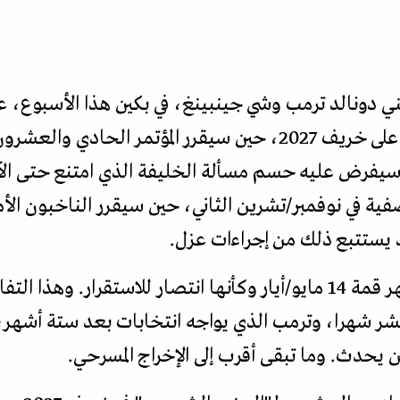
ني دونالد ترمب وشي جينبينغ، في بكين هذا الأسبوع، 
حيث إن شي جينبينغ يضع عينه على خريف 2027، حين سيقرر المؤت
ء، وسيفرض عليه حسم مسألة الخليفة الذي امتنع حتى الآ
فية في نوفمبر/تشرين الثاني، حين سيقرر الناخبون الأم
يستتبع ذلك من إجراءات عزل.
لذلك يحتاج الزعيمان إلى أن تظهر قمة 14 مايو/أيار وكأنها انتصار للاس
عشر شهرا، وترمب الذي يواجه انتخابات بعد ستة أشهر،
يحدث. وما تبقى أقرب إلى الإخراج المسرحي.