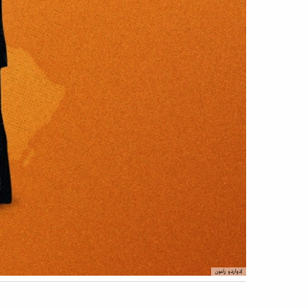
إدواردو رامون