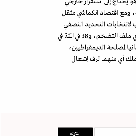
ينبينغ للمؤتمر الحادي والعشرين لـ"الحزب الشيوعي" في خريف 2027. وهو يحتاج إلى استقرار خارجي
قة، ومع اقتصاد انكماشي مثقل
في المقابل، يستعد ترمب لانتخابات التجديد النصفي
في نوفمبر/تشرين الثاني، وسط تراجع واضح في شعبيته: 30 في المئة فقط يؤيدون أداءه في ملف التضخم، و38 في المئة في
نيا لمصلحة الديمقراطيين،
 ولا يملك أي منهما ترف إشعال