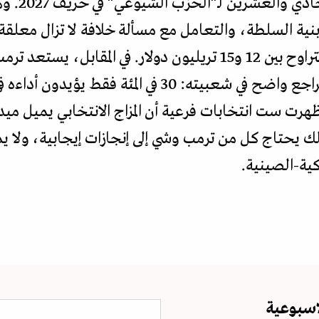
يستعد شي ج
 بنية السلطة، والتعامل مع مسألة خلافة لا تزال معل
بديون خفية للحكومات المحلية تتراوح بين 12 و15 تريليون دولار. 
رت ست انتخابات فرعية أن المزاج الانتخابي يميل ميدا
 بلغ 15 نقطة. لذلك يحتاج كل من ترمب وشي إلى إنجازات إيجابية،
كية-الصينية.
اسبوعية