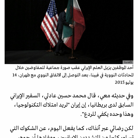
(أ.ف.ب)
أحد الموظفين يزيل العلم الإيراني عقب صورة جماعية للمفاوضين خلال
المحادثات النووية في فيينا، بعد التوصل إلى الاتفاق النووي مع طهران، 14
يوليو 2015
وفي حديثه معي، قال محمد حسين عادلي، السفير الإيراني
السابق لدى بريطانيا، إن إيران "تريد امتلاك التكنولوجيا،
وهذا وحده يكفي للردع".
لكن رضائي عبر آنذاك، كما يفعل اليوم، عن الشكوك التي
تساور كثيرا من المتشددين الإيرانيين، ومفادها أن جوهر