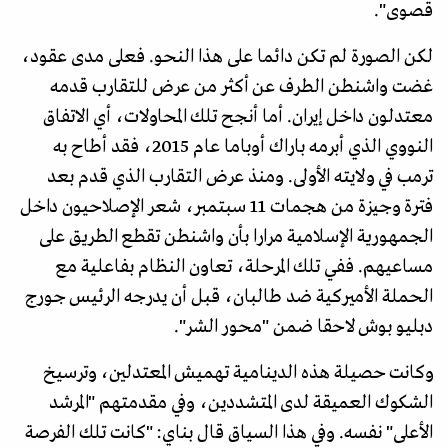
قصوى".
لكن الصورة لم تكن دائما على هذا النحو. فعلى مدى عقود،
غضت واشنطن الطرف عن أكثر من عرض للتقارب قدمه
معتدلون داخل إيران. أما أنجح تلك المحاولات، أي الاتفاق
النووي الذي أبرمه باراك أوباما عام 2015، فقد أطاح به
ترمب في ولايته الأولى. ومنذ عرض التقارب الذي قدم بعد
فترة وجيزة من هجمات 11 سبتمبر، شعر الإصلاحيون داخل
الجمهورية الإسلامية مرارا بأن واشنطن تقطع الطريق على
مساعيهم. ففي تلك المرحلة، تعاون النظام بفاعلية مع
الحملة الأميركية ضد طالبان، قبل أن يدرجه الرئيس جورج
دبليو بوش لاحقا ضمن "محور الشر".
وكانت حصيلة هذه الدينامية تهميش المعتدلين، وترسيخ
الشكوك العميقة لدى المتشددين، وفي مقدمتهم "المرشد
الأعلى" نفسه. وفي هذا السياق قال بناي: "كانت تلك الفرصة