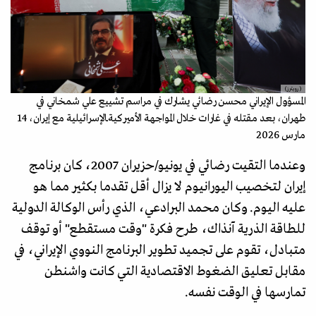
(رويترز)
المسؤول الإيراني محسن رضائي يشارك في مراسم تشييع علي شمخاني في
طهران، بعد مقتله في غارات خلال المواجهة الأميركيةـالإسرائيلية مع إيران، 14
مارس 2026
وعندما التقيت رضائي في يونيو/حزيران 2007، كان برنامج
إيران لتخصيب اليورانيوم لا يزال أقل تقدما بكثير مما هو
عليه اليوم. وكان محمد البرادعي، الذي رأس الوكالة الدولية
للطاقة الذرية آنذاك، طرح فكرة "وقت مستقطع" أو توقف
متبادل، تقوم على تجميد تطوير البرنامج النووي الإيراني، في
مقابل تعليق الضغوط الاقتصادية التي كانت واشنطن
تمارسها في الوقت نفسه.