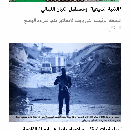
"النكبة الشيعية" ومستقبل الكيان اللبناني
"النكبة الشيعية" ومستقبل الكيان اللبناني
النقطة الرئيسة التي يجب الانطلاق منها لقراءة الوضع
اللبناني…
مسلح من حركة &quot;حماس&quot; بالقرب من مركبة تابعة للجنة الدولية للصليب الأحمر، في مدينة غزة، 2 نوفمبر 2025،
خلال عملية بحث عن جثث الرهائن الإسرائيليين
"ميليشيات غزة"... سلاح إسرائيل في المرحلة القادمة