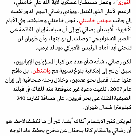
الثوري
"، وعمل مستشارا عسكريا لآية الله علي خامنئي،
الزعيم الأعلى الذي اغتيل. ويؤدي رضائي اليوم الدور نفسه
إلى جانب
مجتبى خامنئي
، نجل خامنئي وخليفته. وفي الأيام
الأخيرة، أُفيد بأن رضائي لمح إلى أن سياسة إيران القائمة على
"الصبر الاستراتيجي" وصلت إلى نهايتها، وأن طهران لن
تنحني أبدا أمام الرئيس الأميركي دونالد ترمب.
لكن رضائي، شأنه شأن عدد من كبار المسؤولين الإيرانيين،
سبق أن لمح إلى إمكانية بلوغ تسوية مع
واشنطن
، بل دافع
عنها علنا. فقبل نحو عقدين، وخلال رحلة صحافية إلى إيران
عام 2007، تلقيت دعوة غير متوقعة منه للقائه في فيلته
الصيفية المطلة على بحر قزوين، على مسافة تقارب 240
كيلومترا شمال طهران.
لم يكن كثير الابتسام آنذاك أيضا. غير أن ما تكشف لاحقا هو
أن رضائي والنظام كانا يبحثان عن مخرج يحفظ ماء الوجه