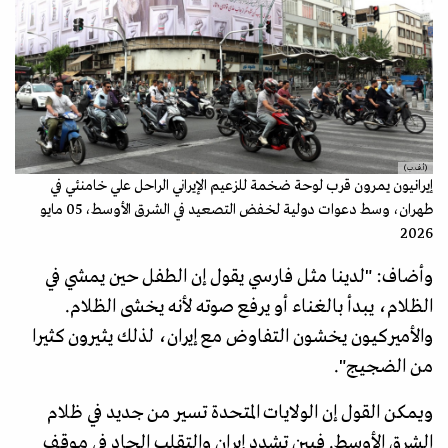
(أ.ف.ب)
إيرانيون يمرون قرب لوحة ضخمة للزعيم الإيراني الراحل علي خامنئي في
طهران، وسط دعوات دولية لخفض التصعيد في الشرق الأوسط، 05 مايو
2026
وأضاف: "لدينا مثل فارسي يقول إن الطفل حين يمشي في
الظلام، يبدأ بالغناء أو يرفع صوته لأنه يخشى الظلام.
والأميركيون يخشون التفاوض مع إيران، لذلك يثيرون كثيرا
من الضجيج".
ويمكن القول إن الولايات المتحدة تسير من جديد في ظلام
الشرق الأوسط. فبين تشدد إيران والتقلب الحاد في موقف