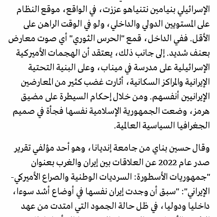
الإسرائيلي بنيامين نتنياهو عززت، في الواقع، موقع النظام
على المستويين الدولي والداخلي، ولو في الوقت الراهن على
الأقل. ففي الداخل، قمع "الحرس الثوري" أي صوت معارض
بعنف شديد. إلى جانب ذلك، يعتقد أن الهجمات الأميركية
الإسرائيلية على مدرسة في ميناب، وعلى البنية التحتية
الإيرانية والمراكز السكانية، أثارت غضب كثير من المعارضين
الإيرانيين أنفسهم. ومن خلال إحكام السيطرة على مضيق
هرمز، وضعت الجمهورية الإسلامية نفسها فجأة في صميم
الجغرافيا السياسية العالمية.
وقال حسين بناي من جامعة إنديانا، وهو أحد مؤلفي تقرير
صدر عام 2022 عن العلاقات بين إيران والغرب بعنوان
"جمهوريات الأسطورة: السرديات الوطنية والصراع الأميركي-
الإيراني": "سبق أن وجدت إيران نفسها في أوضاع أشد سوءا،
داخليا ودوليا، في ظل حالة الجمود التي امتدت من عهد