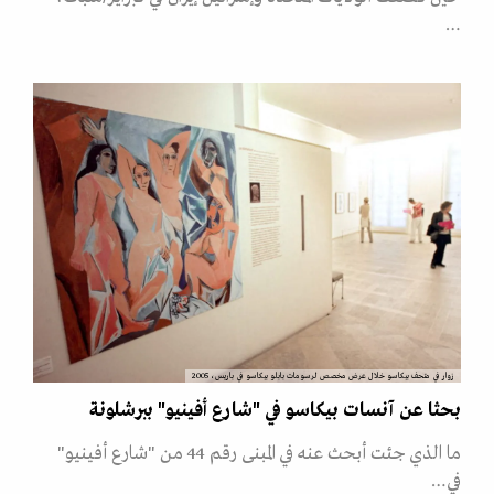
…
زوار في متحف بيكاسو خلال عرض مخصص لرسومات بابلو بيكاسو في باريس، 2005
بحثا عن آنسات بيكاسو في "شارع أفينيو" ببرشلونة
ما الذي جئت أبحث عنه في المبنى رقم 44 من "شارع أفينيو"
في…