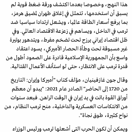
هذا النهج، وخصوصا بعدما اكتشف ورقة ضغط قوية لم
يسبق أن استخدمها، تتمثل في إغلاق طهران لمضيق هرمز،
بما يرفع أسعار الطاقة عالميا، ويشعل ارتدادا سياسيا ضد
ترمب في الداخل، ويساهم في زعزعة الاقتصاد العالمي. وفي
ظل اقتصاد إيراني يرزح تحت تضخم مفرط، ويتدهور بوتيرة
غير مسبوقة تحت وطأة الحصار الأميركي، يسود اعتقاد
واسع بأن الجمهورية الإسلامية قادرة على الصمود أطول من
قدرة ترمب على الانتظار، حتى لو استأنف الأعمال القتالية.
وقال جون غازفينيان، مؤلف كتاب "أميركا وإيران: التاريخ
من 1720 إلى الحاضر" الصادر عام 2021: "يبدو أن معظم
أوراق القوة باتت في يد إيران في الوقت الراهن. فبعد سنوات
من الانتكاسات العسكرية والداخلية، منح ترمب النظام، من
نواح كثيرة، طوق نجاة".
ويمكن أن تكون الحرب التي أشعلها ترمب ورئيس الوزراء