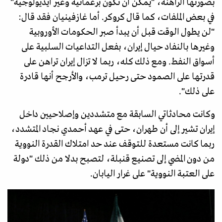
بصورتها الراهنة، "يمكن أن تكون برغماتية وغير أيديولوجية"
في بعض الملفات، كما قال كروكر. أما غازفينيان فقد قال:
"لن يطول الوقت قبل أن يبدأ صبر الحكومات الأوروبية
وغيرها بالنفاد حيال إيران، بفعل التداعيات السلبية على
أسواق النفط. ومع ذلك كله، ربما لا تزال إيران تراهن على
قدرتها على الصمود حتى رحيل ترمب، والأرجح أنها قادرة
على ذلك".
وكانت محادثاتي السابقة مع متشددين وإصلاحيين داخل
إيران تشير إلى أن طهران، حتى في عهد أحمدي نجاد المتشدد،
ربما كانت مستعدة للتوقف عند حد امتلاك القدرة النووية
من دون المضي إلى تصنيع قنبلة، لتصبح بدلا من ذلك "دولة
على العتبة النووية" على غرار اليابان.