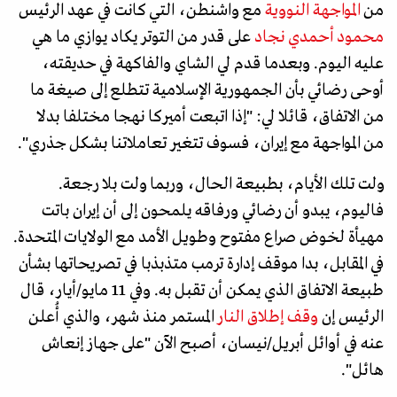
من
المواجهة النووية
مع واشنطن، التي كانت في عهد الرئيس
محمود أحمدي نجاد
على قدر من التوتر يكاد يوازي ما هي
عليه اليوم. وبعدما قدم لي الشاي والفاكهة في حديقته،
أوحى رضائي بأن الجمهورية الإسلامية تتطلع إلى صيغة ما
من الاتفاق، قائلا لي: "إذا اتبعت أميركا نهجا مختلفا بدلا
من المواجهة مع إيران، فسوف تتغير تعاملاتنا بشكل جذري".
ولت تلك الأيام، بطبيعة الحال، وربما ولت بلا رجعة.
فاليوم، يبدو أن رضائي ورفاقه يلمحون إلى أن إيران باتت
مهيأة لخوض صراع مفتوح وطويل الأمد مع الولايات المتحدة.
في المقابل، بدا موقف إدارة ترمب متذبذبا في تصريحاتها بشأن
طبيعة الاتفاق الذي يمكن أن تقبل به. وفي 11 مايو/أيار، قال
الرئيس إن
وقف إطلاق النار
المستمر منذ شهر، والذي أُعلن
عنه في أوائل أبريل/نيسان، أصبح الآن "على جهاز إنعاش
هائل".