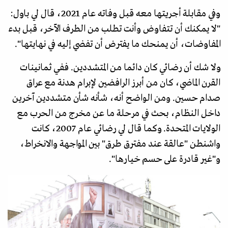
وفي مقابلة أجريتها معه قبل وفاته عام 2021، قال لي باول:
"لا يمكنك أن تتفاوض وأنت تطلب من الطرف الآخر، قبل بدء
المفاوضات، أن يمنحك ما يفترض أن تفضي إليه في نهايتها".
ولا شك أن رضائي كان دائما من المتشددين. ففي ثمانينات
القرن الماضي، كان من أبرز الرافضين لإبرام هدنة مع عراق
صدام حسين. ومن الواضح أنه، شأنه شأن متشددين آخرين
داخل النظام، بحث في مرحلة ما عن مخرج من الحرب مع
الولايات المتحدة. وكما قال لي رضائي عام 2007، كانت
واشنطن "عالقة عند مفترق طرق" بين المواجهة والانخراط،
و"غير قادرة على حسم خيارها".