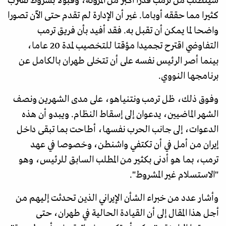
سيتطلب من ترمب قدرا أكبر من المرونة، وقبولا بشروط تقترب
كثيرا مما حققه أوباما. غير أن الإدارة لم تقدم حتى الآن تصورا
واضحا لما يمكن أن تقبل به. فقد أفيد بأن فريق ترمب
التفاوضي اقترح تجميدا مؤقتا للتخصيب لمدة 20 عاما،
بينما أصر الرئيس نفسه على أن تتخلى طهران بالكامل عن
برنامجها النووي.
وفوق ذلك، ظل ترمب ونتنياهو، على مدى الشهرين ونصف
الشهر الماضيين، يدعوان إلى إسقاط النظام. ويبدو أن هذه
الدعوات، إلى جانب الحرب نفسها، أطاحت بما تبقى داخل
إيران من أمل في أن تكتفي واشنطن، وخصوصا في عهد
ترمب، بما هو أدنى بكثير من المطلب السابق للرئيس، وهو
"الاستسلام غير المشروط".
وأشار عدد من خبراء الشأن الإيراني الذين تحدثت إليهم من
أجل هذا المقال إلى أن القيادة الحالية في طهران، حتى