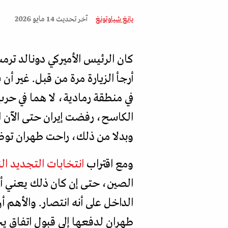
يانغ شياوتونغ
آخر تحديث
14 مايو 2026
كان الرئيس الأميركي دونالد ترمب 
أرجأ الزيارة مرة من قبل. غير أن 
في منطقة رمادية، لا هما في حرب
الكاسح، رفضت إيران حتى الآن ا
وبدلا من ذلك، راحت طهران توظف ق
ومع اقتراب
انتخابات التجديد ا
الصين، حتى إن كان ذلك يعني أ
الداخل على أنه انتصار. والأهم
طهران لدفعها إلى قبول اتفاق يج