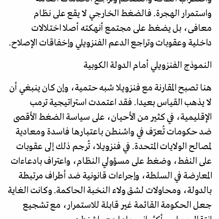
واستمرار الهجرة. فالضغط الخارجي لا يقع على نظام
معافى، بل يضغط على مجتمع أنهكته أصلا اختلالات
داخلية وعقوبات وتراجع الدعم الفنزويلي وإخفاقات الإصلاح.
النموذج الفنزويلي أمام الدولة الكوبية
هنا تصبح المقارنة مع فنزويلا شبه حتمية، وإن كان ينبغي أن
لا يذهب القياس بعيدا. فقد اعتمدت استراتيجية ترمب
الإقليمية، في كثير من الأحيان، على سياسة الضغط الأقصى
ضد حكومات تُعرّف في واشنطن باعتبارها فاسدة ومعادية
لمصالح الولايات المتحدة. في فنزويلا، تُرجم ذلك إلى عقوبات
على النفط، وضغط على مسؤولي النظام، واعتراف بادعاءات
المعارضة في السلطة، وإجراءات قانونية ضد أطراف مرتبطة
بالدولة، ومحاولات لشق ولاء النخبة الحاكمة. وكانت الغاية
جعل الحكومة القائمة غير قابلة للاستمرار، مع تشجيع