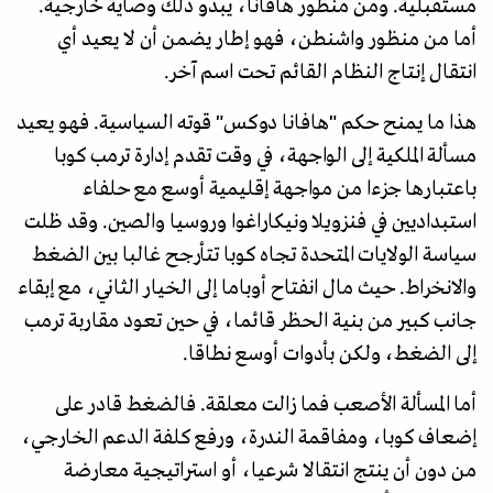
مستقبلية. ومن منظور هافانا، يبدو ذلك وصاية خارجية.
أما من منظور واشنطن، فهو إطار يضمن أن لا يعيد أي
انتقال إنتاج النظام القائم تحت اسم آخر.
هذا ما يمنح حكم "هافانا دوكس" قوته السياسية. فهو يعيد
مسألة الملكية إلى الواجهة، في وقت تقدم إدارة ترمب كوبا
باعتبارها جزءا من مواجهة إقليمية أوسع مع حلفاء
استبداديين في فنزويلا ونيكاراغوا وروسيا والصين. وقد ظلت
سياسة الولايات المتحدة تجاه كوبا تتأرجح غالبا بين الضغط
والانخراط. حيث مال انفتاح أوباما إلى الخيار الثاني، مع إبقاء
جانب كبير من بنية الحظر قائما، في حين تعود مقاربة ترمب
إلى الضغط، ولكن بأدوات أوسع نطاقا.
أما المسألة الأصعب فما زالت معلقة. فالضغط قادر على
إضعاف كوبا، ومفاقمة الندرة، ورفع كلفة الدعم الخارجي،
من دون أن ينتج انتقالا شرعيا، أو استراتيجية معارضة