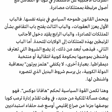
الشركات الأجنبية عن الاستثمار في كوبا أو التعامل مع
أصول مرتبطة بممتلكات مصادرة.
ويحمل القانون طموحه السياسي في بنيته نفسها. فالباب
الأول يعزز العقوبات، والباب الثالث يفتح باب التقاضي بشأن
الممتلكات المصادرة، والباب الرابع يقيّد دخول الأجانب
المرتبطين بهذه الممتلكات إلى الولايات المتحدة. أما الباب
الثاني، فيذهب أبعد من ذلك، إذ يضع الشروط التي تعترف
واشنطن بموجبها بحكومة كوبية انتقالية أو منتخبة
ديمقراطيا. بعبارة أخرى، لا يكتفي "هلمز بيرتون" بمعاقبة
الدولة الكوبية، بل يرسم شروط البديل الذي تتصوره
واشنطن لها.
وهنا تكمن القوة السياسية لحكم "هافانا دوكس". فهو
يبعث مسألة الملكية من جديد، في وقت تقدّم إدارة ترمب كوبا
بوصفها جزءا من صراع إقليمي أوسع ضد حلفاء استبداديين