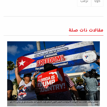
كوبا
ترمب
مقالات ذات صلة
أشخاص يرفعون لافتات دعما للاتهامات الأميركية ضد الرئيس الكوبي السابق راؤول كاسترو أمام مطعم فرساي في ميامي، 20 مايو
2026