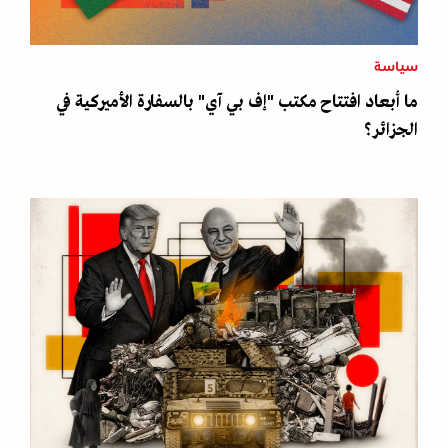
سياسة
ما أبعاد افتتاح مكتب "إف بي آي" بالسفارة الأميركية في
الجزائر؟