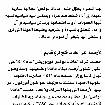
بهذا المعنى، يحوّل حكم "هافانا دوكس" مطالبة عقارية
قديمة إلى أداة ضغط معاصرة، ويعكس بنية سياسية تصبح
فيها العقوبات أدوات اقتصادية ورسائل سياسية في آن
واحد، تتعلق بالسيادة والشرعية وطبيعة الدولة التي ترى
واشنطن أنها ينبغي أن تقوم في هافانا.
الأرصفة التي أعادت فتح نزاع قديم
حصلت شركة "هافانا دوكس كوربوريشن" عام 1928 على
امتياز لتطوير أرصفة ميناء هافانا وتشغيلها. وبعد وصول
فيدل كاسترو إلى السلطة عام 1959، صادرت الحكومة
الكوبية الجديدة ممتلكات مرتبطة بمواطنين أميركيين، من
بينها الأرصفة التي بنتها الشركة. ولاحقا، حصلت "هافانا
دوكس" على مطالبة مصدقة عبر لجنة تسوية المطالبات
الأجنبية، المعروفة اختصارا باسم "FCSC"، لكنها بقيت