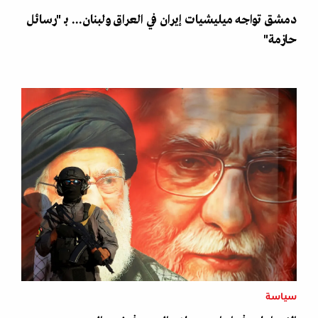
دمشق تواجه ميليشيات إيران في العراق ولبنان... بـ "رسائل
حازمة"
سياسة