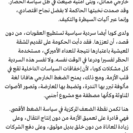
خارجي مماثل، وبنى أمنية صيغت في ظل سياسة الحصار.
وقد صمدت نخبتها الحاكمة لا بفضل نجاح اقتصادي،
وإنما عبر آليات السيطرة والتكيف.
ولدى كوبا أيضا سردية سياسية تستطيع العقوبات، من دون
قصد، أن تعززها. فقد دأبت الحكومة على تقديم المشقة
المعيشية باعتبارها نتيجة للعداء الأميركي، مستخدمة
الحظر تفسيرا ودرعا في الوقت نفسه. ولا تفسر هذه السردية
كل مشكلات كوبا، لأن إخفاقات السياسات الداخلية تقع في
قلب الأزمة. ومع ذلك، يمنح الضغط الخارجي هافانا لغة
مألوفة تبرر بها الندرة، وتضبط بها المعارضة، وتصور الأصوات
المناوئة وكأنها مصطفة مع مشروع أجنبي.
هنا تكمن نقطة الضعف المركزية في سياسة الضغط الأقصى.
فهي قادرة على تعميق الأزمة من دون إنتاج انتقال، وعلى
زيادة المعاناة من دون خلق بديل موثوق، وعلى دفع الشركات