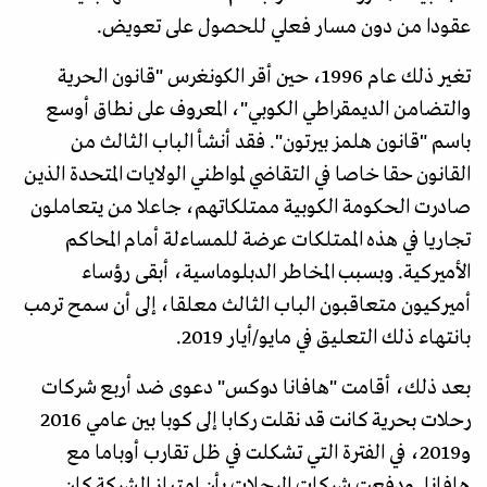
عقودا من دون مسار فعلي للحصول على تعويض.
تغير ذلك عام 1996، حين أقر الكونغرس "قانون الحرية
والتضامن الديمقراطي الكوبي"، المعروف على نطاق أوسع
باسم "قانون هلمز بيرتون". فقد أنشأ الباب الثالث من
القانون حقا خاصا في التقاضي لمواطني الولايات المتحدة الذين
صادرت الحكومة الكوبية ممتلكاتهم، جاعلا من يتعاملون
تجاريا في هذه الممتلكات عرضة للمساءلة أمام المحاكم
الأميركية. وبسبب المخاطر الدبلوماسية، أبقى رؤساء
أميركيون متعاقبون الباب الثالث معلقا، إلى أن سمح ترمب
بانتهاء ذلك التعليق في مايو/أيار 2019.
بعد ذلك، أقامت "هافانا دوكس" دعوى ضد أربع شركات
رحلات بحرية كانت قد نقلت ركابا إلى كوبا بين عامي 2016
و2019، في الفترة التي تشكلت في ظل تقارب أوباما مع
هافانا. ودفعت شركات الرحلات بأن امتياز الشركة كان