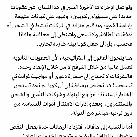
وتواصل الإجراءات الأخيرة السير في هذا المسار، عبر عقوبات
جديدة على مسؤولين كوبيين، وقيود على كيانات متهمة
بإدامة القمع، وتدقيق متزايد في شركات تنشط في الشحن أو
تدفقات الطاقة. ولا تسعى واشنطن إلى معاقبة هافانا
فحسب، بل إلى جعل كوبا بيئة طاردة تجاريا.
هنا يتحول القانون إلى استراتيجية، لأن العقوبات الثانوية
تعمل غالبا من خلال التوقع لا من خلال الإنفاذ وحده.
فالشركات لا تحتاج إلى خسارة دعوى أو مواجهة غرامة كي
تنسحب؛ قد تخلص ببساطة إلى أن كوبا لم تعد تستحق
المخاطرة. عندئذ، تتراجع البنوك وشركات التأمين والشحن
والمستثمرون، وتغدو إدارات الامتثال أدوات للسياسة من
دون توجيه مباشر من الدولة.
أما بالنسبة إلى هافانا، فتزداد الرهانات حدة بفعل النقص
واضطراب الطاقة والتضخم وتراجع الخدمات العامة