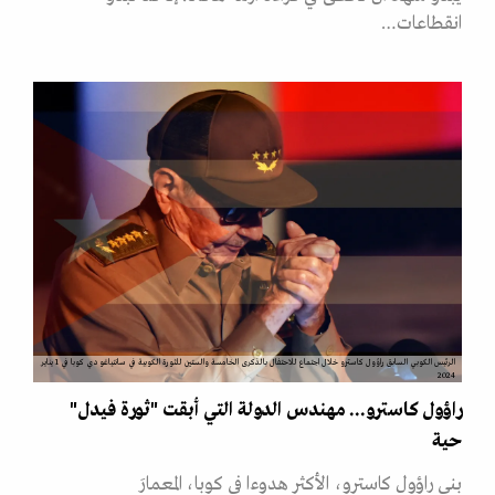
انقطاعات…
الرئيس الكوبي السابق راؤول كاسترو خلال اجتماع للاحتفال بالذكرى الخامسة والستين للثورة الكوبية في سانتياغو دي كوبا في 1 يناير
2024
راؤول كاسترو... مهندس الدولة التي أبقت "ثورة فيدل"
حية
بنى راؤول كاسترو، الأكثر هدوءا في كوبا، المعمارَ