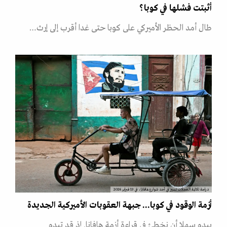
أثبتت فشلها في كوبا؟
طال أمد الحظر الأميركي على كوبا حتى غدا أقرب إلى إرث…
دراجة ثلاثية العجلات تسير في أحد شوارع هافانا، في 13 فبراير 2026
أزمة الوقود في كوبا... جبهة العقوبات الأميركية الجديدة
يبدو سهلا أن نخطئ في قراءة أزمة هافانا. إذ قد تبدو