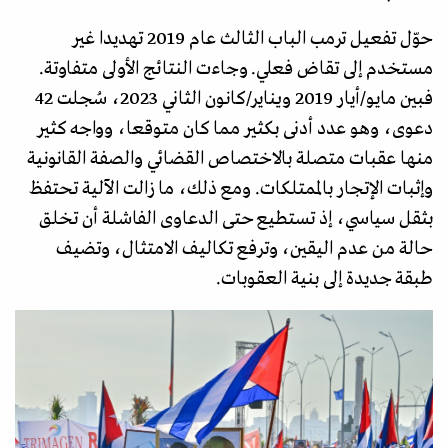
حوّل تفعيل ترمب الباب الثالث عام 2019 تهديدا غير
مستخدم إلى تقاض فعلي. وجاءت النتائج الأولى متفاوتة.
فبين مايو/أيار 2019 ويناير/كانون الثاني 2023، سُجلت 42
دعوى، وهو عدد أدنى بكثير مما كان متوقعا، وواجه كثير
منها عقبات متصلة بالاختصاص القضائي والصفة القانونية
وإثبات الإتجار بالممتلكات. ومع ذلك، ما زالت الآلية تحتفظ
بثقل سياسي، إذ تستطيع حتى الدعاوى الفاشلة أن تخلق
حالة من عدم اليقين، وترفع تكاليف الامتثال، وتضيف
طبقة جديدة إلى بنية العقوبات.