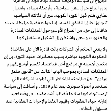
الجروح في سياسة الولايات المتحدة تجاه كوبا. في ظاهره،
يدور النزاع حول سفن سياحية، وأرصفة ميناء، وامتياز
عقاري مُنح قبل الثورة الكوبية. غير أن دلالته السياسية
تتجاوز نطاق التقاضي نفسه، إذ تحولت قضية مرتبطة بميناء
هافانا إلى جزء من الصراع الأوسع حول الممتلكات المصادرة
والعقوبات وسعي واشنطن إلى تشكيل مستقبل كوبا.
ولا يعني الحكم أن الشركات باتت قادرة الآن على مقاضاة
الحكومة الكوبية مباشرة بسبب مصادرات حقبة الثورة. بل إن
مكمن أهميته في موضع آخر. فباعتماد تفسير أوسع لمفهوم
الممتلكات المصادرة بموجب الباب الثالث من "قانون هلمز
بيرتون"، عززت المحكمة المخاطر التي تواجه الشركات التي
تستخدم أصولا صودرت بعد عام 1959، وأضافت إلى سياسة
ترمب تجاه كوبا سلاحا قضائيا أشد مضاء، في وقت تعيد
إدارته إحياء العقوبات وقيود النفط والإجراءات العقابية ضد
مسؤولي النظام.