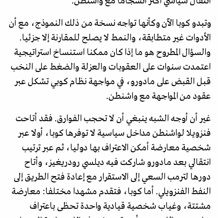
انتقال سياسي أكثر انسجاما مع واشنطن.
وتبدو كوبا الآن وكأنها تواجه نسخة من ذلك النموذج، مع أن
الأدوات غير متطابقة، والنمط لا يصلح للمقارنة إلا جزئيا.
والسؤال المطروح هو ما إذا كان ممكنا استنساخ استراتيجية
اعتمدت سنوات على العقوبات والعزلة والضغط على النخب
قبل القبض على مادورو، في مواجهة نظام كوبي تشكل عبر
عقود من المواجهة مع واشنطن.
غير أن أوجه الشبه ينبغي أن لا تحجب الفوارق. فقد أتاحت
فنزويلا لواشنطن مداخل سياسية لا توفرها كوبا، أولا عبر
شخصية معارضة أمكن الاعتراف بها دوليا، ثم عبر ترتيب
انتقالي بعد مادورو شاركت فيه ديلسي رودريغيز، وأتاح
دورها لترمب السعي إلى الاستقرار مع إعادة فتح الطريق إلى
النفط الفنزويلي. أما كوبا، فتقدم مشهدا مختلفا: معارضة
مشتتة، وغياب شخصية قيادية واحدة تحظى باعتراف