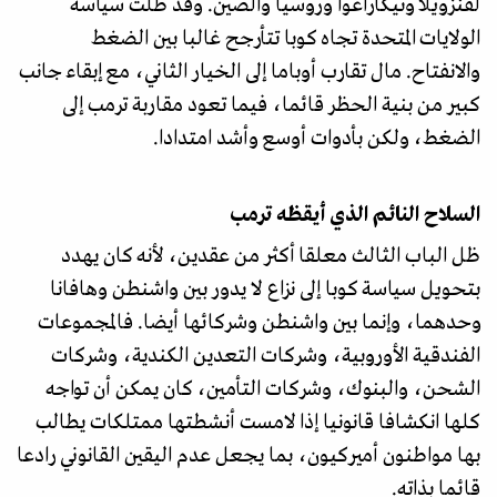
لفنزويلا ونيكاراغوا وروسيا والصين. وقد ظلت سياسة
الولايات المتحدة تجاه كوبا تتأرجح غالبا بين الضغط
والانفتاح. مال تقارب أوباما إلى الخيار الثاني، مع إبقاء جانب
كبير من بنية الحظر قائما، فيما تعود مقاربة ترمب إلى
الضغط، ولكن بأدوات أوسع وأشد امتدادا.
السلاح النائم الذي أيقظه ترمب
ظل الباب الثالث معلقا أكثر من عقدين، لأنه كان يهدد
بتحويل سياسة كوبا إلى نزاع لا يدور بين واشنطن وهافانا
وحدهما، وإنما بين واشنطن وشركائها أيضا. فالمجموعات
الفندقية الأوروبية، وشركات التعدين الكندية، وشركات
الشحن، والبنوك، وشركات التأمين، كان يمكن أن تواجه
كلها انكشافا قانونيا إذا لامست أنشطتها ممتلكات يطالب
بها مواطنون أميركيون، بما يجعل عدم اليقين القانوني رادعا
قائما بذاته.