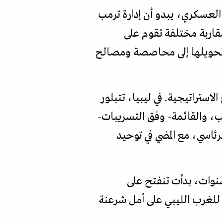
 العسكري، يبدو أن إدارة ترمب
قاربة مختلفة تقوم على
ة تحويلها إلى محاصصة ومصالح
ستراتيجية. في ليبيا، تتبلور
ب، والقائمة- وفق التسريبات-
رئاسي، مع المضي في توحيد
سنوات، بدأت تنفتح على
لغرب الليبي على أمل شرعنة