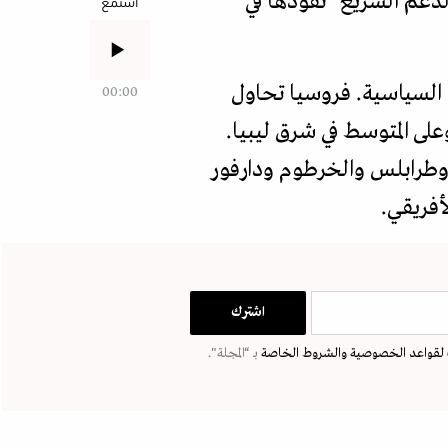
دعم السريع" نفوذها في
استمع
 السياسية. فروسيا تحاول
00:00
لى المتوسط في شرق ليبيا.
 وطرابلس والخرطوم ودارفور
أفريقي.
لقواعد الخصوصية
والشروط الخاصة
بـ “المجلة".