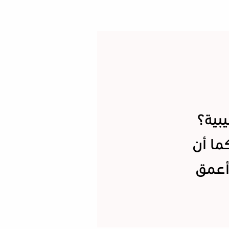
بية؟
ما أن
أعمق