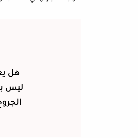
هل يع
ليس بال
الجروح