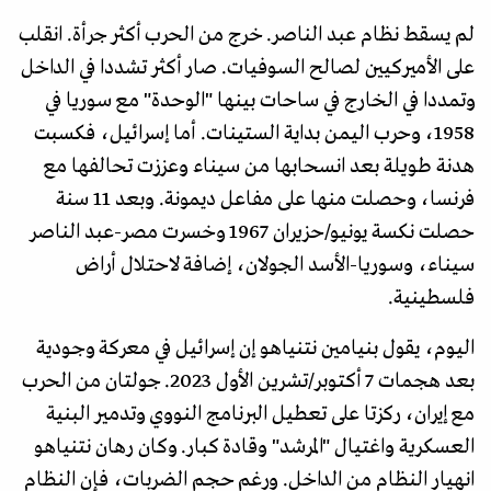
لم يسقط نظام عبد الناصر. خرج من الحرب أكثر جرأة. انقلب
على الأميركيين لصالح السوفيات. صار أكثر تشددا في الداخل
وتمددا في الخارج في ساحات بينها "الوحدة" مع سوريا في
1958، وحرب اليمن بداية الستينات. أما إسرائيل، فكسبت
هدنة طويلة بعد انسحابها من سيناء وعززت تحالفها مع
فرنسا، وحصلت منها على مفاعل ديمونة. وبعد 11 سنة
حصلت نكسة يونيو/حزيران 1967 وخسرت مصر-عبد الناصر
سيناء، وسوريا-الأسد الجولان، إضافة لاحتلال أراض
فلسطينية.
اليوم، يقول بنيامين نتنياهو إن إسرائيل في معركة وجودية
بعد هجمات 7 أكتوبر/تشرين الأول 2023. جولتان من الحرب
مع إيران، ركزتا على تعطيل البرنامج النووي وتدمير البنية
العسكرية واغتيال "المرشد" وقادة كبار. وكان رهان نتنياهو
انهيار النظام من الداخل. ورغم حجم الضربات، فإن النظام