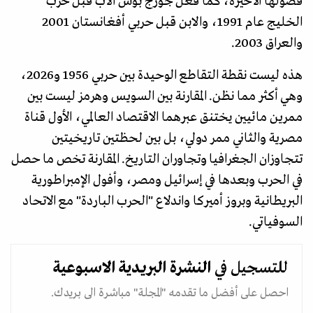
فصولها الأخيرة، كما فعل جورج بوش الأب قبل حرب
الخليج عام 1991، والابن قبل حربي أفغانستان 2001
والعراق 2003.
هذه ليست نقطة التقاطع الوحيدة بين حربي 1956 و2026،
وهي أكثر مما نظن. المقارنة بين السويس وهرمز ليست بين
ممرين مائيين يختنق عبرهما الاقتصاد العالمي، الأول قناة
مصرية والثاني ممر دولي، بل بين لحظتين تاريخيتين
تتجاوزان الجغرافيا وتجاوران التاريخ. المقارنة تخص ما حصل
في الحرب وبعدها في إسرائيل ومصر، وأفول الإمبراطورية
البريطانية وبروز أميركا واندلاع "الحرب الباردة" مع الاتحاد
السوفياتي.
للتسجيل في
النشرة البريدية
الاسبوعية
احصل على أفضل ما تقدمه "المجلة" مباشرة الى بريدك.