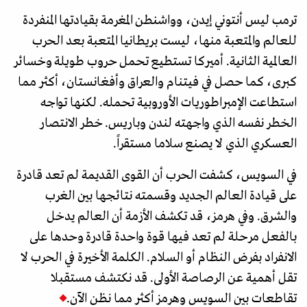
ترمب ليس أنتوني إيدن، وواشنطن المغرمة بقيادتها المنفردة
للعالم والمتعبة منها، ليست بريطانيا المتعبة بعد الحرب
العالمية الثانية. أميركا تستطيع تحمل حروب طويلة وخسائر
كبرى، كما حصل في فيتنام والعراق وأفغانستان، أكثر مما
استطاعت الإمبراطوريات الأوروبية تحمله. لكنها تواجه
الخطر نفسه الذي واجهته لندن وباريس. خطر الانتصار
العسكري الذي لا يصنع سلاما مستقراً.
في السويس، كشفت الحرب أن القوى القديمة لم تعد قادرة
على قيادة العالم الجديد وقسمته نتائجها بين الغرب
والشرق. وفي هرمز، قد تكشف الأزمة أن العالم يدخل
بالفعل مرحلة لم تعد فيها قوة واحدة قادرة وحدها على
الانفراد بفرض النظام أو السلام. الكلمة الأخيرة في الحرب لا
تقل أهمية عن الرصاصة الأولى. قد نكتشف مستقبلا
تقاطعات بين السويس وهرمز أكثر مما نظن الآن.