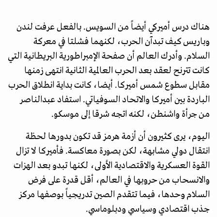
هناك درس أميركي أيضاً من السويس. بالفعل عرفت لندن
وباريس كيف تبدآن الحرب، لكنهما فشلتا في معركة
السلام. وأدرك العالم أن صفحة الإمبراطورية البريطانية التي
كانت تترنح لعقد بعد الحرب العالمية الثانية انتهى زمنها
مقابل سطوع شمس أميركا. أيضا، كانت بداية انطلاق الحرب
الباردة بين أميركا والاتحاد السوفياتي. استفاد عبدالناصر
من جرأة واشنطن، لكنه اتجه شرقا إلى موسكو.
اليوم، يرى كثيرون أن أزمة هرمز قد تكون بدورها لحظة
انتقال دولي مشابهة، لكن بصورة معاكسة. فأميركا لا تزال
القوة العسكرية والاقتصادية الأولى، لكنها تبدو بعد الهزات
والانسحاب من حروبها في العالم، أقل قدرة على فرض
السلام وحدها، فيما تتقدم الصين تدريجياً بوصفها مركز
جذب اقتصادي وسياسي ودبلوماسي.