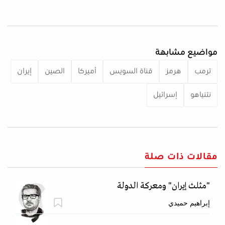
مواضيع مشابهة
ترمب
هرمز
قناة السويس
أميركا
الصين
إيران
نتنياهو
إسرائيل
مقالات ذات صلة
"مثلث إيران" ومعركة الدولة
إبراهيم حميدي