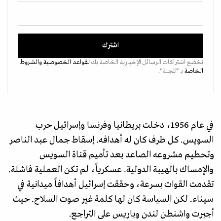
تخضع اشتراكات الرسائل الإخبارية الخاصة بك
لقواعد الخصوصية
والشروط
الخاصة
بـ “المجلة".
في عام 1956، دخلت بريطانيا وفرنسا وإسرائيل حرب
السويس. كل طرف كان له أهدافه. إسقاط جمال عبد الناصر
وتحطيم مشروعه الصاعد بعد تأميم قناة السويس
والإمساك بالهيبة الدولية. عسكرياً، لم تكن العملية فاشلة.
تقدمت القوات بسرعة، وحققت إسرائيل أهدافاً ميدانية في
سيناء. لكن السياسة كان لها كلمة غير صوت السلاح. حيث
أجبرت واشنطن لندن وباريس على التراجع.