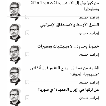
من كورليوني إلى الأسد... رحلة صعود العائلة
وسقوطها
إبراهيم حميدي
الشرق الأوسط والاستحقاق الإسرائيلي
إبراهيم حميدي
خطوط وحدود... لا ميليشيات ومسيرات
إبراهيم حميدي
المشهد من دمشق... رياح التغيير فوق أنقاض
"جمهورية الخوف"
إبراهيم حميدي
هل تركيا هي "إيران الجديدة" في سوريا؟
إبراهيم حميدي