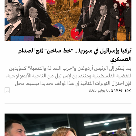
تركيا وإسرائيل في سوريا... "خط ساخن" لمنع الصدام
العسكري
يما يُنظر إلى الرئيس أردوغان و"حزب العدالة والتنمية" كمؤيدين
للقضية الفلسطينية ومنتقدين لإسرائيل من الناحية الأيديولوجية،
فإن اختزال التوترات الثنائية في هذا الموقف تحديدا تبسيط مخل
عمر اونهون
05 يونيو 2025