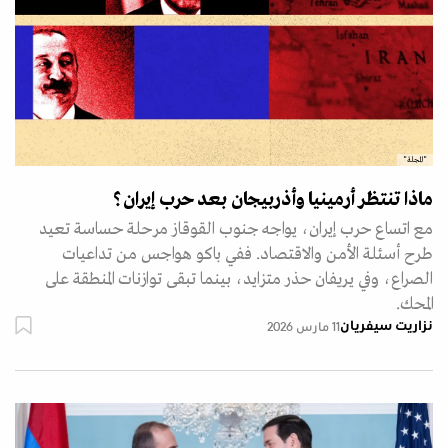
"المجلة"
ماذا تنتظر أرمينيا وأذربيجان بعد حرب إيران؟
مع اتساع حرب إيران، يواجه جنوب القوقاز مرحلة حساسة تعيد
طرح أسئلة الأمن والاقتصاد. ففي باكو هواجس من تداعيات
الصراع، وفي يريفان حذر متزايد، بينما تبقى توازنات المنطقة على
المحك.
نزاريت سيفريان
11 مارس 2026