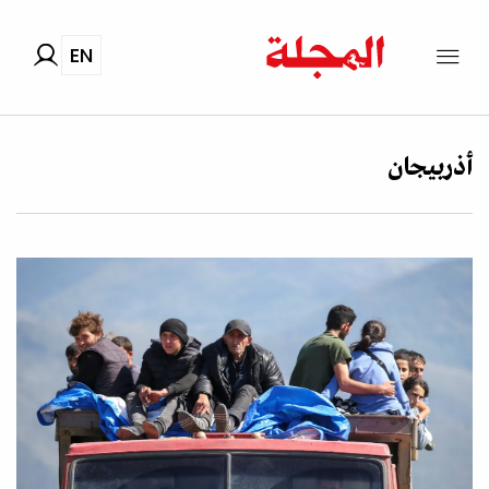
EN
أذربيجان