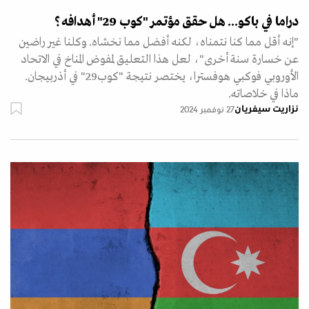
دراما في باكو... هل حقق مؤتمر "كوب 29" أهدافه؟
"إنه أقل مما كنا نتمناه، لكنه أفضل مما نخشاه. وكلنا غير راضين
عن خسارة سنة أخرى"، لعل هذا التعليق لمفوض المناخ في الاتحاد
الأوروبي فوكبي هوفسترا، يختصر نتيجة "كوب29" في أذربيجان.
ماذا في خلاصاته.
نزاريت سيفريان
27 نوفمبر 2024