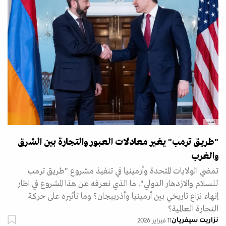
أ.ف.ب.
"طريق ترمب" يغير معادلات العبور والتجارة بين الشرق
والغرب
تمضي الولايات المتحدة وأرمينيا في تنفيذ مشروع "طريق ترمب
للسلام والازدهار الدولي". ما الذي نعرفه عن هذا المشروع في اطار
إنهاء نزاع تاريخي بين أرمينيا وأذربيجان؟ وما تأثيره على حركة
التجارة العالمية؟
نزاريت سيفريان
11 فبراير 2026