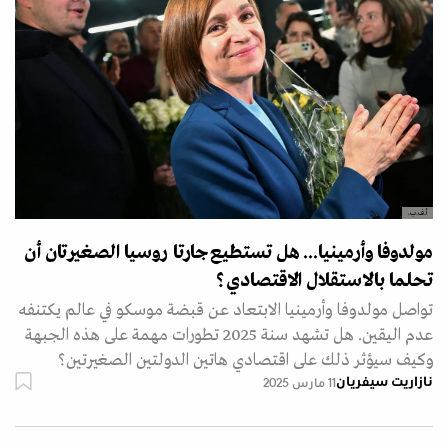
أ.ف.ب.
مولدوفا وأرمينيا... هل تستطيع جارتا روسيا الصغيرتان أن
تحلما بالاستقلال الاقتصادي؟
تواصل مولدوفا وأرمينيا الابتعاد عن قبضة موسكو في عالم يكتنفه
عدم اليقين. هل تشهد سنة 2025 تطورات مهمة على هذه الجبهة
وكيف سيؤثر ذلك على اقتصادي هاتين الدولتين الصغيرتين؟
نازاريت سيفريان
11 مارس 2025