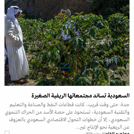
السعودية تساند مجتمعاتها الريفية الصغيرة
جدة: حتى وقت قريب، كانت قطاعات النفط والصناعة والتعليم
والتقنية السعودية، تستحوذ على حصة الأسد من الحراك التنموي
السعودي، إلا أن خطوات التحول الاقتصادي السعودي بالعزوف
عن الريعية نحو الإنتاج غير…
معتصم الفلو