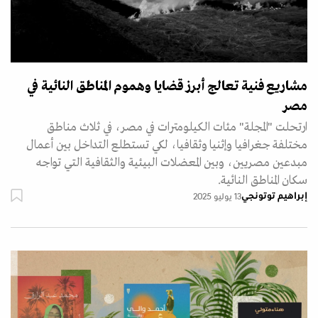
مشاريع فنية تعالج أبرز قضايا وهموم المناطق النائية في
مصر
ارتحلت "المجلة" مئات الكيلومترات في مصر، في ثلاث مناطق
مختلفة جغرافيا وإثنيا وثقافيا، لكي تستطلع التداخل بين أعمال
مبدعين مصريين، وبين المعضلات البيئية والثقافية التي تواجه
سكان المناطق النائية.
إبراهيم توتونجي
13 يوليو 2025