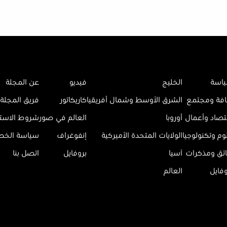
اسة
الخليج
فيديو
عن المجلة
افة ومجتمع
الشرق الأوسط وشمال أفريقيا
كاريكاتور
فريق المجلة
تصاد وأعمال
أوروبا
العالم في صور
شروط الاست
وم وتكنولوجيا
الولايات المتحدة الأميركية
إنفوغراف
سياسة الخ
ائق ومذكرات
آسيا
بروفايل
اتصل بنا
وفايل
العالم