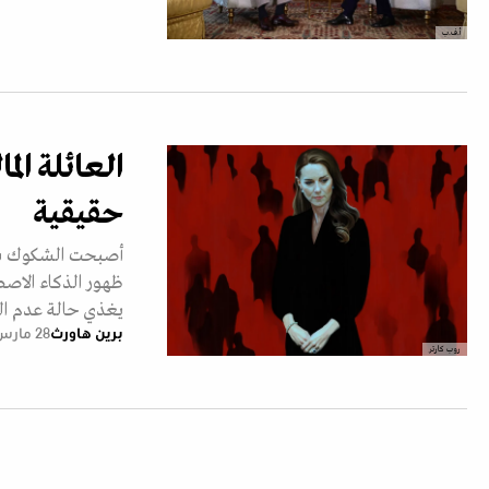
أ.ف.ب
العائلة الم
حقيقية
أصبحت الشكوك سمة
ظهور الذكاء الاصط
يغذي حالة عدم ال
برين هاورث
28 مارس 2024
روب كارتر