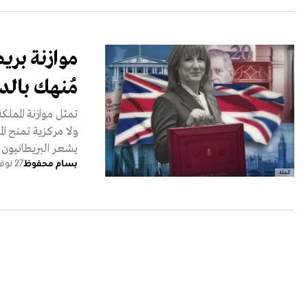
موازنة بريط
مُنهك بالد
تمثل موازنة الممل
ولا مركزية تمنح 
يشعر البريطانيون ب
بسام محفوظ
27 نوفمبر 2025
المجلة