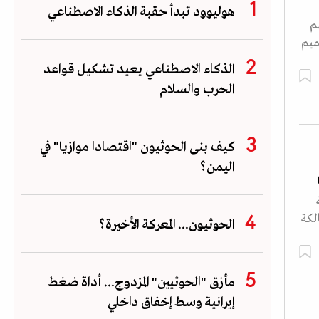
هوليوود تبدأ حقبة الذكاء الاصطناعي
م
ي ترميم
الذكاء الاصطناعي يعيد تشكيل قواعد
الحرب والسلام
كيف بنى الحوثيون "اقتصادا موازيا" في
اليمن؟
لكة
الحوثيون... المعركة الأخيرة؟
مأزق "الحوثيين" المزدوج... أداة ضغط
إيرانية وسط إخفاق داخلي