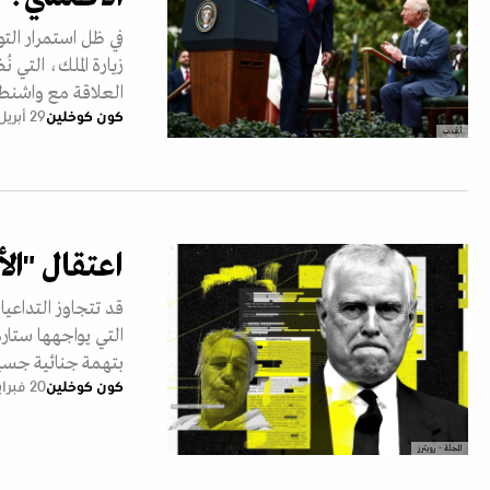
في ظل استمرار الت
العلاقة مع واشنط
كون كوخلين
29 أبريل 2026
أ.ف.ب
اعتقال "الأ
قد تتجاوز التداعيا
التي يواجهها ستارمر
بتهمة جنائية جسي
كون كوخلين
20 فبراير 2026
المجلة - رويترز