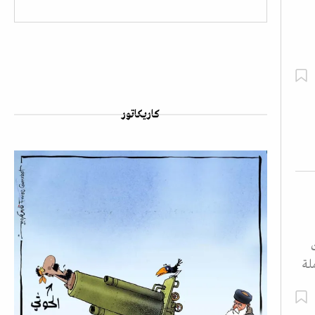
كاريكاتور
لة