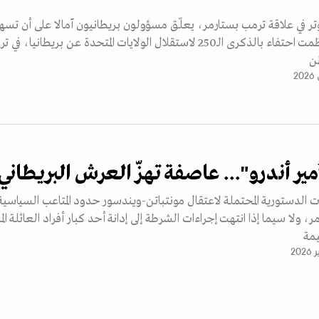
وتر في علاقة ترمب بستارمر، يعلّق مسؤولون بريطانيون آمالا على أن تسه
زيارة الملك، التي نُظمت احتفاء بالذكرى الـ250 لاستقلال الولايات المتحدة عن بريطانيا، ف
ن
مير أندرو"... عاصفة تهزّ العرش البريطاني
ت الدستورية المحتملة لاعتقال مونتباتن-ويندسور حدود المتاعب السياسية
، ولا سيما إذا انتهت إجراءات الشرطة إلى إدانة أحد كبار أفراد العائلة الما
مة