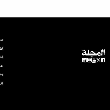
سي
ثق
اق
عل
وث
بر