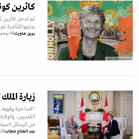
كاثرين كون
لم تدخل كاثرين كو
بدايتها المتأخرة ل
برين هاورث
08 نوفمبر 2025
أ.ف.ب/رويترز/إدواردو رامون
زيارة الملك
"كندا حرّة وقوية، 
الكنديين، والولاي
من الرسائل السيا
عبد الفتاح خطاب
28 مايو 2025