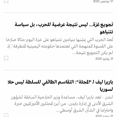
17 نوفمبر 2025
تجويع غزة... ليس نتيجة عرضية للحرب، بل سياسة
نتنياهو
تُعدّ الحرب التي يشنها بنيامين نتنياهو على غزة اليوم مثالا صارخا
على القسوة الممنهجة التي تعتمدها حكومته اليمينية المتطرفة؛ إذ
لم يكن التجويع نتيجة…
31 يوليو 2025
باربرا ليف لـ "المجلة": التقاسم الطائفي للسلطة ليس حلا
لسوريا
لندن - تعد باربرا ليف، مساعدة وزير الخارجية السابقة لشؤون
الشرق الأدنى في إدارة بايدن، من أبرز المحللين الأميركيين خبرة
واحتراما في الشأن الشرق أوسطي…
17 يوليو 2025