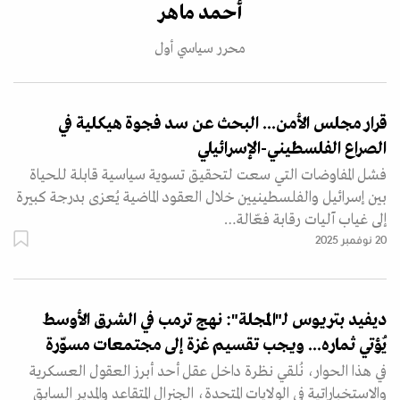
أحمد ماهر
محرر سياسي أول
قرار مجلس الأمن... البحث عن سد فجوة هيكلية في
الصراع الفلسطيني-الإسرائيلي
فشل المفاوضات التي سعت لتحقيق تسوية سياسية قابلة للحياة
بين إسرائيل والفلسطينيين خلال العقود الماضية يُعزى بدرجة كبيرة
إلى غياب آليات رقابة فعّالة…
20 نوفمبر 2025
ديفيد بتريوس لـ"المجلة": نهج ترمب في الشرق الأوسط
يُؤتي ثماره... ويجب تقسيم غزة إلى مجتمعات مسوّرة
في هذا الحوار، نُلقي نظرة داخل عقل أحد أبرز العقول العسكرية
والاستخباراتية في الولايات المتحدة، الجنرال المتقاعد والمدير السابق