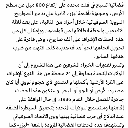
فضائية تسبح في فلك محدد على ارتفاع 800 ميل عن سطح
الأرض، ومجهزة بأشعة ليزر، قادرة على تدمير الصواريخ
النووية السوفياتية خلال أجزاء من الثانية، على بعد ثلاثة
آلاف ميل ولحظة انطلاقها من قواعدها. وبإمكان كل من
هذه المحطات الإشراف على ألف صاروخ، وهي قادرة على
تحويل اتجاهها نحو أهداف جديدة كلما انتهت من ضرب
هدفها السابق.
وتشير تقديرات الخبراء المشرفين على هذا المشروع إلى أن
الولايات المتحدة بحاجة إلى 24 محطة من هذا النوع للإشراف
على الكرة الأرضية بأكملها والتصدي لأي هجوم نووي أيا كان
مصدره: الأرض أو الجو أو البحر. وستكون هذه المحطات
جاهزة للعمل خلال العام 1986، في حال الموافقة على
إقامتها وستسمح للولايات المتحدة بتحقيق السيطرة المطلقة
عند اندلاع أي حرب فضائية بينها وبين الاتحاد السوفياتي
وتستهدف هذه المحطات الفضائية المزودة باشعة «ليزر» كما