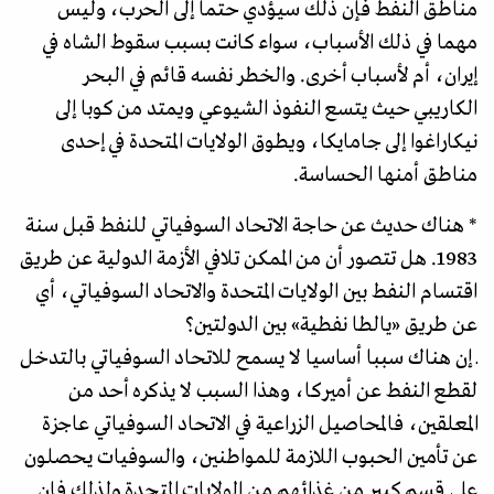
مناطق النفط فإن ذلك سيؤدي حتما إلى الحرب، وليس
مهما في ذلك الأسباب، سواء كانت بسبب سقوط الشاه في
إیران، أم لأسباب أخرى. والخطر نفسه قائم في البحر
الكاريبي حيث يتسع النفوذ الشيوعي ويمتد من كوبا إلى
نيكاراغوا إلى جامايكا، ويطوق الولايات المتحدة في إحدى
مناطق أمنها الحساسة.
* هناك حديث عن حاجة الاتحاد السوفياتي للنفط قبل سنة
1983. هل تتصور أن من الممكن تلافي الأزمة الدولية عن طريق
اقتسام النفط بين الولايات المتحدة والاتحاد السوفياتي، أي
عن طريق «يالطا نفطية» بين الدولتين؟
ـ إن هناك سببا أساسيا لا يسمح للاتحاد السوفياتي بالتدخل
لقطع النفط عن أميركا، وهذا السبب لا يذكره أحد من
المعلقين، فالمحاصيل الزراعية في الاتحاد السوفياتي عاجزة
عن تأمين الحبوب اللازمة للمواطنين، والسوفيات يحصلون
على قسم كبير من غذائهم من الولايات المتحدة ولذلك فإن