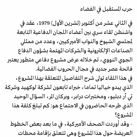
حرب المستقبل في الفضاء
في الثاني عشر من أكتوبر (تشرين الأول) 1979، عقد في
واشنطن لقاء سري بين أعضاء اللجان الدفاعية التابعة
لمجلسي الشيوخ والنواب الأميركيين، وعدد من ممثلي
الصناعات الإلكترونية والشركات المهتمة بشؤون الدفاع
الجوي النووي، تم خلاله عرض مشروع دفاعي متطور يعتبر
فاتحة عصر جديد في مجال الحروب الفضائية.
في هذا اللقاء تولى شرح التفاصيل المتعلقة بهذا المشروع،
الذي يبدو خياليا تماما، خبراء تابعون لشركة لوكهيد وشركة
تي آر دبليو، ومختبرات درابـر، وبركان المر، السؤال الوحيد
الذي طرحه الحاضرون في الاجتماع هو: كم تبلغ كلفة هذا
المشروع؟
- وقد أوردت الصحف الأميركية، في ما بعد بعض الخطوط
العريضة حول هذا المشروع وهي تتعلق بإقامة محطات