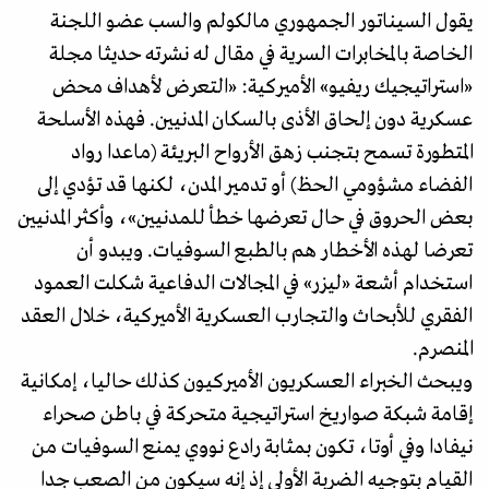
يقول السيناتور الجمهوري مالكولم والسب عضو اللجنة
الخاصة بالمخابرات السرية في مقال له نشرته حديثا مجلة
«استراتيجيك ريفيو» الأميركية: «التعرض لأهداف محض
عسكرية دون إلحاق الأذى بالسكان المدنيين. فهذه الأسلحة
المتطورة تسمح بتجنب زهق الأرواح البريئة (ماعدا رواد
الفضاء مشؤومي الحظ) أو تدمير المدن، لكنها قد تؤدي إلى
بعض الحروق في حال تعرضها خطأ للمدنيين»، وأكثر المدنيين
تعرضا لهذه الأخطار هم بالطبع السوفيات. ويبدو أن
استخدام أشعة «ليزر» في المجالات الدفاعية شكلت العمود
الفقري للأبحاث والتجارب العسكرية الأميركية، خلال العقد
المنصرم.
ويبحث الخبراء العسكريون الأميركيون كذلك حاليا، إمكانية
إقامة شبكة صواريخ استراتيجية متحركة في باطن صحراء
نيفادا وفي أوتا، تكون بمثابة رادع نووي يمنع السوفيات من
القيام بتوجيه الضربة الأولى إذ إنه سيكون من الصعب جدا