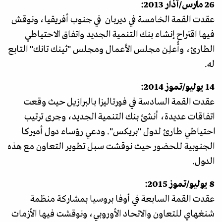
26 مارس/آذار 2013:
عقدت القمة الخامسة في ديربان في جنوب أفريقيا، ونوقش
فيها اقتراح إنشاء بنك التنمية الجديد واتفاق الاحتياطي
الطارئ، وأُعلِن مجلس الأعمال ومجلس "ثينك تانك" التابع
له.
14 يوليو/تموز 2014:
عقدت القمة السادسة في فورتاليزا بالبرازيل حيث وقعت
اتفاقات عديدة، أنشئ بنك التنمية الجديد، وجرى ترتيب
احتياطي طارئ لدول "بريكس". ودعي رؤساء دول أميركا
الجنوبية للحضور حيث نوقشت سبل تطوير التعاون مع هذه
الدول.
8 يوليو/تموز 2015:
عقدت القمة السابعة في أوفا بروسيا بمشاركة منظمة
شنغهاي للتعاون والاتحاد الأوروبي، ونوقشت فيها الأزمات