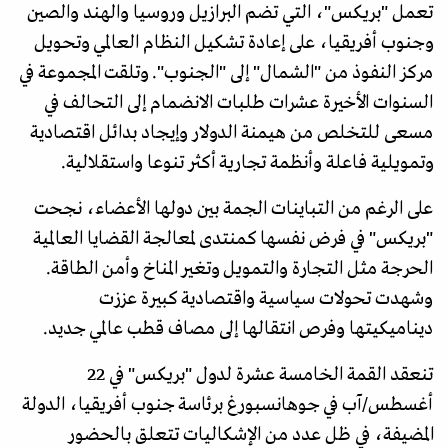
تعمل "بريكس"، التي تضم البرازيل وروسيا والهند والصين
وجنوب أفريقيا، على إعادة تشكيل النظام العالمي وتحويل
مركز النفوذ من "الشمال" إلى "الجنوب". وتلقت المجموعة في
السنوات الأخيرة عشرات طلبات الانضمام إلى التحالف في
مسعى للتخلص من هيمنة الدولار وإيجاد بدائل اقتصادية
وتمويلية فاعلة وأنظمة تجارية أكثر تنوعا واستقلالية.
على الرغم من التباينات الجمة بين دولها الأعضاء، نجحت
"بريكس" في فرض نفسها كمنتدى لمعالجة القضايا العالمية
الحرجة مثل التجارة والتمويل وتغير المناخ وأمن الطاقة.
وشهدت تحولات سياسية واقتصادية كبيرة عززت
ديناميكيتها وفرص انتقالها إلى مصاف قطب عالمي جديد.
تنعقد القمة الخامسة عشرة لدول "بريكس" في 22
أغسطس/آب في جوهانسبورغ برئاسة جنوب أفريقيا، الدولة
المضيفة، في ظل عدد من الإشكاليات تتعلق بالحضور