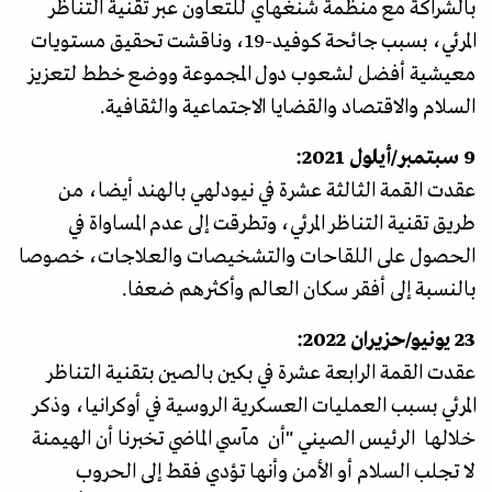
بالشراكة مع منظمة شنغهاي للتعاون عبر تقنية التناظر
المرئي، بسبب جائحة كوفيد-19، وناقشت تحقيق مستويات
معيشية أفضل لشعوب دول المجموعة ووضع خطط لتعزيز
السلام والاقتصاد والقضايا الاجتماعية والثقافية.
9 سبتمبر/أيلول 2021:
عقدت القمة الثالثة عشرة في نيودلهي بالهند أيضا، من
طريق تقنية التناظر المرئي، وتطرقت إلى عدم المساواة في
الحصول على اللقاحات والتشخيصات والعلاجات، خصوصا
بالنسبة إلى أفقر سكان العالم وأكثرهم ضعفا.
23 يونيو/حزيران 2022:
عقدت القمة الرابعة عشرة في بكين بالصين بتقنية التناظر
المرئي بسبب العمليات العسكرية الروسية في أوكرانيا، وذكر
خلالها الرئيس الصيني "أن مآسي الماضي تخبرنا أن الهيمنة
لا تجلب السلام أو الأمن وأنها تؤدي فقط إلى الحروب