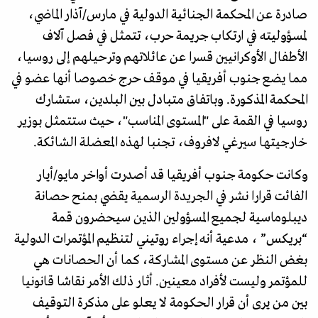
صادرة عن المحكمة الجنائية الدولية في مارس/آذار الماضي،
لمسؤوليته في ارتكاب جريمة حرب، تتمثل في فصل آلاف
الأطفال الأوكرانيين قسرا عن عائلاتهم وترحيلهم إلى روسيا،
مما يضع جنوب أفريقيا في موقف حرج خصوصا أنها عضو في
المحكمة المذكورة. وباتفاق متبادل بين البلدين، ستشارك
روسيا في القمة على "المستوى المناسب"، حيث ستتمثل بوزير
خارجيتها سيرغي لافروف، تجنبا لهذه المعضلة الشائكة.
وكانت حكومة جنوب أفريقيا قد أصدرت أواخر مايو/أيار
الفائت قرارا نشر في الجريدة الرسمية يقضي بمنح حصانة
ديبلوماسية لجميع المسؤولين الذين سيحضرون قمة
“بريكس” ، مدعية أنه إجراء روتيني لتنظيم المؤتمرات الدولية
بغض النظر عن مستوى المشاركة، كما أن الحصانات هي
للمؤتمر وليست لأفراد معينين. أثار ذلك الأمر نقاشا قانونيا
بين من يرى أن قرار الحكومة لا يعلو على مذكرة التوقيف