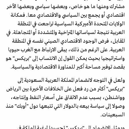
مشترك ومنها ما هو خاص، وبعضها سياسي وبعضها الآخر
اقتصادي أو يجمع بين السياسي والاقتصادي معا. فمكانة
الولايات المتحدة الأميركية السياسية تراجعت في المنطقة
العربية نتيجة لسياساتها المتراخية والمتشددة أو المتجاهلة. في
المقابل، فرض الوجود الاقتصادي الصيني نفسه في المنطقة
العربية. على الرغم من ذلك، يبقى الارتباط مع الغرب حيويا
واستراتيجيا بحيث يمكن القول إن الانتساب إلى "بريكس" هو
بقصد توفير مساحة أكبر للمناورة الاقتصادية والسياسية.
ولعل في التوجه لانضمام المملكة العربية السعودية إلى
"بريكس" أكثر من رد فعل على الخلافات الأخيرة بين الرياض
وواشنطن، بسبب عدم الاتفاق على أسعار النفط وإنتاجه،
وصولا إلى سياسة بيعه بالدولار التي تتبعها دول "أوبك" منذ
السبعينات.
ويمثل الانضمام إلى "بريكس" تجسيدا لرغبة المملكة في