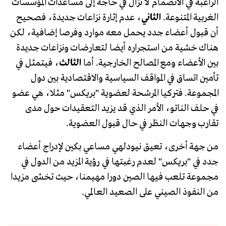
الراغبة في الانضمام لا تزال في حاجة إلى مساعدات المؤسسات
الغربية المتنوعة.
الثاني
، عدم إثارة نزاعات جديدة، فصحيح
أن قبول أعضاء جدد يحمل معه موارد وفرصا إضافية، لكن
هناك خشية من استجراره أيضا لتعارضات ونزاعات جديدة
بين الأعضاء ومع المصالح الخارجية. أما
الثالث
، فيتمثل في
تأمين اتساق في المواقف السياسية والاقتصادية بين دول
المجموعة. فتركيا المرشحة لعضوية "بريكس" مثلا، هي عضو
في حلف الناتو، الأمر الذي قد يزيد التعقيدات حول مدى
تقارب وجهات النظر في حال قبول العضوية.
من جهة أخرى، تعيق نيودلهي مساعي بكين لإدراج أعضاء
جدد في "بريكس" لعدم رغبتها في رؤية المزيد من الدول في
مجموعة تلعب فيها الصين دورا مهيمنا، حيث تخشى مزيدا
من النفوذ الصيني على الصعيد العالمي.