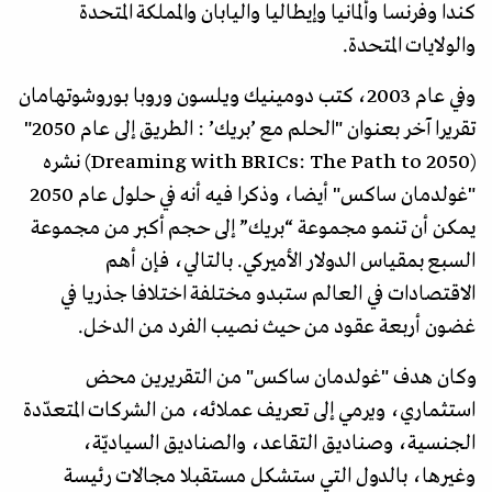
كندا وفرنسا وألمانيا وإيطاليا واليابان والمملكة المتحدة
والولايات المتحدة.
وفي عام 2003، كتب دومينيك ويلسون وروبا بوروشوتهامان
تقريرا آخر بعنوان "الحلم مع ’بريك’ : الطريق إلى عام 2050"
(Dreaming with BRICs: The Path to 2050) نشره
"غولدمان ساكس" أيضا، وذكرا فيه أنه في حلول عام 2050
يمكن أن تنمو مجموعة “بريك” إلى حجم أكبر من مجموعة
السبع بمقياس الدولار الأميركي. بالتالي، فإن أهم
الاقتصادات في العالم ستبدو مختلفة اختلافا جذريا في
غضون أربعة عقود من حيث نصيب الفرد من الدخل.
وكان هدف "غولدمان ساكس" من التقريرين محض
استثماري، ويرمي إلى تعريف عملائه، من الشركات المتعدّدة
الجنسية، وصناديق التقاعد، والصناديق السياديّة،
وغيرها، بالدول التي ستشكل مستقبلا مجالات رئيسة