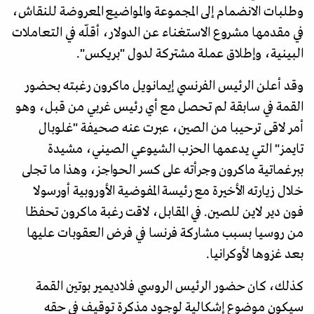
وطلبات الانضمام إلى المجموعة والمواضيع المعروضة للنقاش،
في مقدمها مشروع الاستغناء عن الدولار، أقلّه في التعاملات
البينية، وإطلاق عملة مشتركة لدول "بريكس".
وقد أعلن الرئيس الفرنسي إيمانويل ماكرون رغبته بحضور
القمة في سابقة لم تحصل مع أي رئيس غربي من قبل، وهو
أمر لاقى ترحيبا من الصين، عبرت عنه صحيفة "غلوبال
تايمز" التي يدعمها الحزب الشيوعي الصيني، مشيدة
ببرغماتية ماكرون وجرأته على كسر الحواجز، وهذا ما تجلى
خلال زيارته الأخيرة مع رئيسة المفوضية الأوروبية أورسولا
فون دير لاين للصين. في المقابل، لاقت رغبة ماكرون تحفظا
من روسيا بسبب مشاركة فرنسا في فرض العقوبات عليها
بعد غزوها لأوكرانيا.
كذلك، كان حضور الرئيس الروسي فلاديمير بوتين القمة
سيكون موضوع إشكالية لوجود مذكرة توقيف في حقه