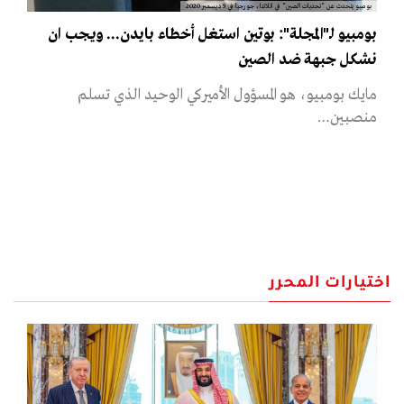
بومبيو يتحدث عن "تحديات الصين" في اتلانتا، جورجيا في 9 ديسمبر 2020
بومبيو لـ"المجلة": بوتين استغل أخطاء بايدن... ويجب ان
نشكل جبهة ضد الصين
مايك بومبيو، هو المسؤول الأميركي الوحيد الذي تسلم
منصبين…
اختيارات المحرر