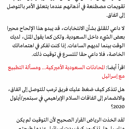
تقويمات مصطنعة في أذهانهم عندما يتعلق الأمر بالتوصل
إلى اتفاق.
لا داعي للقلق بشأن الانتخابات، قد يبدو هذا الإلحاح محيرا
بعض الشيء داخل السعودية. ولكن كما يقول المثل، لديك
الوقت بينما لديهم الساعات. إذا كنت تفكر في اهتماماتك
الخاصة، فلا داعي حقا للتسرع في توقيت ذلك.
اقرأ أيضا:
المحادثات السعودية الأميركية... ومسألة التطبيع
مع إسرائيل
هل تتذكر كيف ضغط عليك فريق ترمب للتوصل إلى اتفاق،
والانضمام إلى اتفاقات السلام الإبراهيمي في سبتمبر/أيلول
2020؟
لقد اتخذت الرياض القرار الصحيح لأن التوقيت لم يكن
مناسبا. هل تذكرون كيف ردت إسرائيل عندما طرحتم