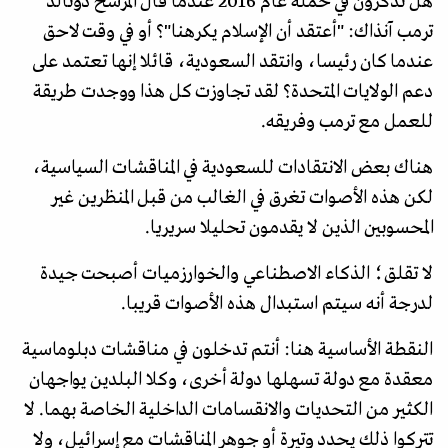
هل تذكرون في حملة عام 2016 عندما قال المرشح دونالد
ترمب آنذاك: "أعتقد أن الإسلام يكرهنا"؟ أو في وقت لاحق
عندما كان رئيسا، وانتقد السعودية، قائلا إنها تعتمد على
دعم الولايات المتحدة؟ لقد تجاوزت كل هذا ووجدت طريقة
للعمل مع ترمب وفريقه.
هناك بعض الانتقادات للسعودية في المناقشات السياسية،
لكن هذه الأصوات تغرق في الغالب من قبل المنظرين غير
المحسوبين الذين لا يقدمون تحليلا سريريا.
لا تقلق؛ الذكاء الاصطناعي والخوارزميات أصبحت جيدة
لدرجة أنه سيتم استبدال هذه الأصوات قريبا.
النقطة الأساسية هنا: أنتم تدخلون في مناقشات دبلوماسية
معقدة مع دولة تسهلها دولة أخرى، وكلا البلدين يواجهان
الكثير من التحديات والانقسامات الداخلية الخاصة بهما. لا
تتركوا ذلك يحدد وتيرة أو جوهر المناقشات مع إسرائيل، ولا