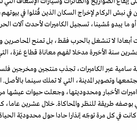
لى إيقاع الصواريخ والطائرات وسيارات الإسعاف التي ت
 في نبش الركام لإخراج السكان الذين قُتلوا في بيوتهم،
و ما يبدو مُشينا، تسجيل الكاميرات لأحدث آلات الح
ت أبعادا لا تنشغل بالحرب فقط، بل تمنح المحاصرين و
شرين سنة الأخيرة مدخلا لفهم معاناة قطاع غزة، التي
ية سامية عبر الكاميرات، تجذب منتجين ومخرجين فلسط
تمعها وتصوير المدينة، التي لا تملك سينما بالأصل.
اميرات الأخبار ومحدوديتها، وجعلت حيوات عيشها مر
ي بوصفه طريقة للنظر والمحاكاة. خلال عشرين عاما، 
ي كانت في كل مرة توجّه إنذارا حادا حول محدوديّة الحياة