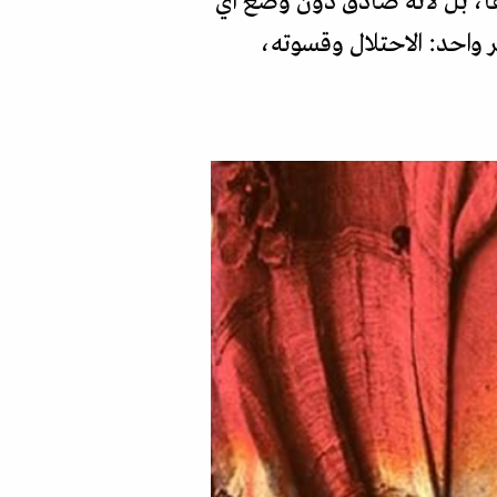
يقا، بل لأنه صادق دون وضع أي
ر واحد: الاحتلال وقسوته،