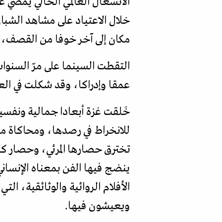
الانشغال العالمي الحالي يمضي ع
خلال الاعتياد على مشاهد الشبان
مكان إلى آخر خوفا من القصف، أ
التقطت السينما على مرّ السنوا
عمقا وإدراكا، وقد شكلت في الع
خَلقت غزة أبعادا جمالية ونفس
للانخراط في رصدها، ومحاكاة مج
تخترق حصارها المرئي، وحصار ك
ينضج فيها الفن بمعناه الإنسان
الأفلام الروائية والوثائقية، الت
ويعيشون فيها.