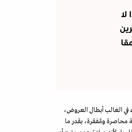
لا
ين
قا
ء في الغالب أبطال العروض،
ة محاصرة ومُفقرة، بقدر ما