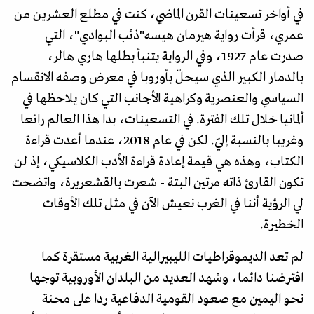
في أواخر تسعينات القرن الماضي، كنت في مطلع العشرين من
عمري، قرأت رواية هيرمان هيسه"ذئب البوادي"، التي
صدرت عام 1927، وفي الرواية يتنبأ بطلها هاري هالر،
بالدمار الكبير الذي سيحلّ بأوروبا في معرض وصفه الانقسام
السياسي والعنصرية وكراهية الأجانب التي كان يلاحظها في
ألمانيا خلال تلك الفترة. في التسعينات، بدا هذا العالم رائعا
وغريبا بالنسبة إليّ. لكن في عام 2018، عندما أعدت قراءة
الكتاب، وهذه هي قيمة إعادة قراءة الأدب الكلاسيكي، إذ لن
تكون القارئ ذاته مرتين البتة - شعرت بالقشعريرة، واتضحت
لي الرؤية أننا في الغرب نعيش الآن في مثل تلك الأوقات
الخطيرة.
لم تعد الديموقراطيات الليبيرالية الغربية مستقرة كما
افترضنا دائما، وشهد العديد من البلدان الأوروبية توجها
نحو اليمين مع صعود القومية الدفاعية ردا على محنة