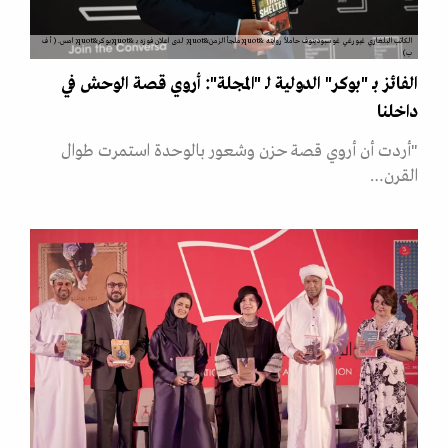
الكاتب البلغاري غيورغي غوسبودينوف حاملاً روايته &quot;ملجأ الزمن&quot; لدى اعلان فوزه بـ &quot;بوكر&quot; امس. ( أ ف
ب)
الفائز بـ "بوكر" الدولية لـ "المجلة": أروي قصة الوحش في
داخلنا
"أردت أن أروي قصة حزن وشعور بالوحدة استمرت طوال
القرن…