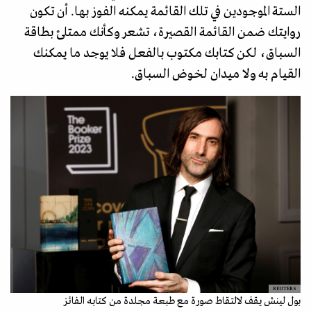
الستة الموجودين في تلك القائمة يمكنه الفوز بها. أن تكون
روايتك ضمن القائمة القصيرة، تشعر وكأنك ممتلئ بطاقة
السباق، لكن كتابك مكتوب بالفعل فلا يوجد ما يمكنك
القيام به ولا ميدان لخوض السباق.
REUTERS
بول لينش يقف لالتقاط صورة مع طبعة مجلدة من كتابه الفائز