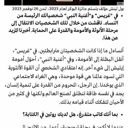
EPA
بول لينش مؤلف يتسلم جائزة البوكر لعام 2023، لندن 26 نوفمبر 2023
في "غريس" و"أغنية النبي" شخصياتك الرئيسة من
النساء. ناقشت من خلال تلك الشخصيات الانتقال إلى
مرحلة الأنوثة والأمومة والقدرة على الحماية. أخبرنا المزيد
عن هذا.
أتساءل ما إذا كانت الشخصيتان مترابطتين. في "غريس"،
أنقل البطلة إلى الأمومة، وفي "أغنية النبي"، أحوّل أمومة
إيليش إلى شيء آخر. إنه اعتقادي الشخصي أن القوة الأنثوية
التي تسود عالمنا هي قوة موحدة، وهي الغراء الاجتماعي
الذي يوحّدنا. إن الرجل، المحروم من القدرة على تنمية إنسان،
يجد في نفسه طاقة تنطلق لصنع العالم ولكنها في كثير من
الأحيان تتفكك أثناء قيامه بذلك.
بما أنك كاتب متفرغ، هل لديك روتين في الكتابة؟
عندما لا أكون في رحلة ترويجية، أعمل من الإثنين إلى