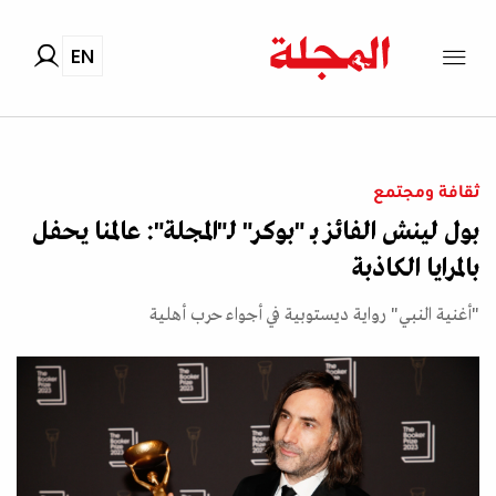
EN
ثقافة ومجتمع
بول لينش الفائز بـ "بوكر" لـ"المجلة": عالمنا يحفل
بالمرايا الكاذبة
"أغنية النبي" رواية ديستوبية في أجواء حرب أهلية