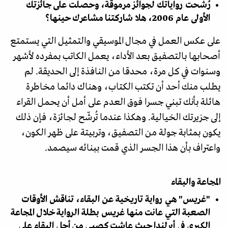
رُشحت رواياتك لجوائز مرموقة، وحصلت على جائزتك
الأولى عام 2006، هلا شاركتنا مشاعرك حينها؟
على عكس العمل في مجال الموسيقي والتمثيل التي يستمتع
أصحابها بالتصفيق بعد الأداء، يعمل الكاتب بمفرده لأشهر
وسنوات في كل مرة، محدقا من النافذة إلى الحديقة. لم
يطلب منك أحد أن تكتب الكتاب، وهناك دائما مخاطرة
هائلة بأنك تبني جسرا فوق العدم على أمل أن يحمل القراء
إلى جزيرتك الخيالية. وهكذا عندما تُرشّح لجائزة، فإن ذلك
يكون بمثابة جولة من التصفيق، وتربيتة على ظهر الكون،
واعتراف بأن هذا الجسر الذي قمت ببنائه سيصمد.
المجاعة والبقاء
"غريس" هي رواية تاريخية عن البقاء، تناقش الأوقات
الصعبة التي عانت منها غريس بطلة الرواية خلال المجاعة
الكبرى في أيرلندا حيث عاشت كصبي من أجل البقاء على