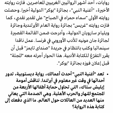
روايات، أحد أشهر الروائيين الغربيين المعاصرين. فازت روايته
الأخيرة، "أغنية النبي"، بجائزة "بوكر" الدولية أخيرا. وحصلت
روايته الأولى "سماء حمراء في الصباح" على تقدير نقدي، كما
فازت روايته "غريس" بجائزة رواية العام الأيرلندية وجائزة
ويليام سارويان الدولية، وأدرجت ضمن القائمة القصيرة
لجائزة جان مونيه للأدب الأوروبي في فرنسا. عمل ناقدا
سينمائيا وكتب بانتظام في جريدة "صنداى تايمز" قبل أن
يقرر التفرّغ للكتابة الأدبية. هذا الحوار أجرته معه "المجلة"
قبل إعلان فوزه بجائزة "بوكر".
تعد "أغنية النبي" أحدث أعمالك، رواية ديستوبية، تدور
أحداثها في وقت غير معلوم في أيرلندا. تناقش أمومة
إيليش ستاك، التي تحاول حماية أطفالها الأربعة من
المجتمع المنهار والحرب الأهلية. وهي الصدمة التي يعاني
منها العديد من العائلات حول العالم. ما الذي دفعك إلى
كتابة هذه الرواية؟