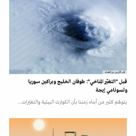
ثقب الأوزون من الفضاء.
قبل "التغيّر المناخي": طوفان الخليج وبراكين سوريا
وتسونامي إيجة
يتوهّم كثير من أبناء زمننا بأن الكوارث البيئية والتغيّرات…