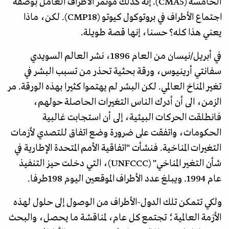
الخامسة (CMA5). إنه كذلك مؤتمر الأطراف العامل بوصفه
اجتماع الأطراف في بروتوكول كيوتو (CMP18). لكن، ماذا
يعني هذا كله؟ حسنا، إنها قصة طويلة.
في أبريل/نيسان من العام 1896، نشر العالم السويدي
سفانتي أرينيوس، ورقة بحثية تحذر من تسبب البشر في
تغير المناخ العالمي. لكن البشر لم يهتموا كثيرا بهذه الورقة. مر
الزمن، الى أن أدرك الناس التغيرات الحاصلة حولهم،
فانطلقت الحركات البيئية، إلى أن استجابت غالبية
الحكومات، واتفقت على ضرورة وضع اتفاق للتصدي لأزمات
التغيرات المناخية. فنشأت "اتفاقية الأمم المتحدة الإطارية في
شأن التغير المناخي" (UNFCCC)، التي دخلت حيز التنفيذ
عام 1994. ويبلغ عدد الأطراف الموقعين اليوم 198طرفا.
ولكي تتمكن تلك الدول-الأطراف من الوصول إلى حلول لهذه
الأزمة العالمية؛ تجتمع كل عام، لمناقشة ما يحصل، والبحث