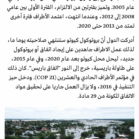
عام 2005. وتميز بفترتين من الالتزام، الفترة الأولى بين عامي
2008 إلى 2012، وعندما انتهت، اعتمد الأطراف فترة أخرى
تمتد من 2013 حتى 2020.
أدركت الدول أنّ بروتوكول كيوتو ستنتهي صلاحيته يوما ما،
لذلك عمل الاطراف جاهدين على إيجاد اتفاق أو بروتوكول
جديد، ليحل محل كيوتو بعد عام 2020، وفي عام 2015،
على طاولة باريسية، خرج إلى النور "اتفاق باريس". كان ذلك
في مؤتمر الأطراف الحادي والعشرين (COP 21). ودخل حيز
التنفيذ في 2016، ولا يزال العمل جاريا على تحقيق مواد
الاتفاق المكونة من 29 مادة.