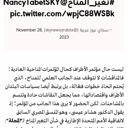
#تغير_المناخ
@NancyTabetSKY
pic.twitter.com/wpjC88WSBk
— سكاي نيوز عربية (@skynewsarabia)
November 28,
2023
ليست حال مؤتمر الأطراف كحال المؤتمرات المناخية العادية؛
فالمناقشات لا تتوقف عند الجانب العلمي للمناخ، الذي
يُحتم اتخاذ خطوات فعّالة، بل يرتبط أيضا بسياسات البلدان
الأطراف واقتصاداتها، مما يجعل النقاشات حادة وتتسم
بالمشاحنات. لكن الحضور لا يرى هذا الجانب من المؤتمر؛ إذ
يقول الدكتور هشام عيسى، وهو المنسق المصري السابق
لاتفاقية الأمم المتحدة الإطارية في شأن التغير المناخ لـ
"المجلة"
: