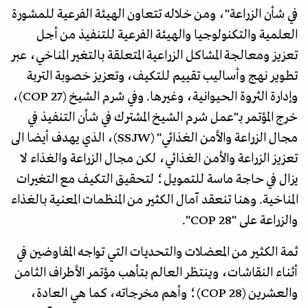
في شأن الزراعة"، ومن خلاله تتعاون الهيئة الفرعية للمشورة
العلمية والتكنولوجيا والهيئة الفرعية للتنفيذ من أجل
تعزيز ومعالجة المشاكل الزراعية المتعلقة بالتغير المناخي، عبر
تطوير نهج وأساليب تقييم للتكيف، وتعزيز خصوبة التربة
وإدارة الثروة الحيوانية، وغيرها. وفي شرم الشيخ (COP 27)،
خرج المؤتمر بـ"عمل شرم الشيخ المشترك في شأن التنفيذ في
مجال الزراعة والأمن الغذائي" (SSJW)، الذي يهدف أيضا الى
تعزيز الزراعة والأمن الغذائي، لكن مجال الزراعة والغذاء لا
يزال في حاجة ماسة للتمويل؛ لتحقيق التكيف مع التغيرات
المناخية. وهنا تنعقد آمال الكثير من المنظمات المعنية بالغذاء
والزراعة على "COP 28".
ثمة الكثير من المعضلات والتحديات التي تواجه المفاوضين في
أثناء النقاشات، وينتظر العالم بتأهب مؤتمر الأطراف الثامن
والعشرين (COP 28)؛ وأهم مخرجاته، كما هي العادة،