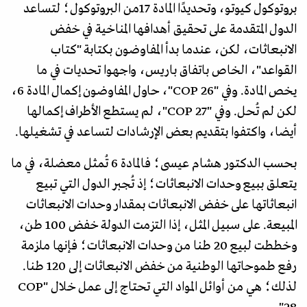
بروتوكول كيوتو، وتحديدًا المادة 17من البروتوكول؛ لتساعد
الدول المتقدمة على تحقيق أهدافها المناخية في خفض
الانبعاثات، لكن، عندما بدأ المفاوضون بكتابة "كتاب
القواعد"، الخاص باتفاق باريس، واجهوا تحديات في ما
يخص المادة. وفي "COP 26"، حاول المفاوضون إكمال المادة 6،
لكن لم تُحل. وفي "COP 27"، لم يستطع الأطراف إكمالها
أيضا، واكتفوا بتقديم بعض الإرشادات لتساعد في تشغيلها.
بحسب الدكتور هشام عيسى؛ فالمادة 6 تُمثل معضلة، في ما
يتعلق ببيع وحدات الانبعاثات؛ إذ تُجبر الدول التي تبيع
انبعاثاتها على خفض الانبعاثات بمقدار وحدات الانبعاثات
المبيعة. على سبيل المثل، إذا التزمت الدولة خفض 100 طن،
وخططت لبيع 20 طنا من وحدات الانبعاثات؛ فإنها ملزمة
رفع طموحاتها الوطنية من خفض الانبعاثات إلى 120 طنا.
لذلك؛ هي من أوائل المواد التي تحتاج إلى عمل خلال "COP