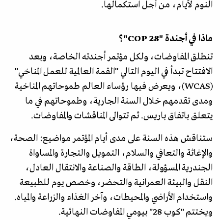
النوم لأيام، من أجل استكمالها.
ماذا في أجندة "COP 28"؟
تنطلق المفاوضات، ولكل مؤتمر أجندته الخاصة، وبعد
الافتتاح تبدأ في اليوم التالي "القمة العالمية للعمل المناخي"
(WCAS)، ويعرض فيها رؤساء العالم طموحاتهم المناخية
ومدى تقدمهم خلال السنة الجارية، وطموحاتهم في ما
يتعلق باتفاق باريس. ثم تتوالى المناقشات والمفاوضات.
ستناقش هذه السنة على مدى أيام المؤتمر مواضيع: الصحة،
والإغاثة والتعافي والسلام، التمويل والتجارة والمساواة
الجندرية المسؤولة، الطاقة والصناعة والانتقال العادل،
النقل والبيئة العمرانية والتحضر، وخصص يوم للطبيعة
واستخدام الأراضي والمحيطات، وآخر الغذاء والزراعة والمياه.
ويختتم "كوب 28" بيومي المفاوضات النهائية.