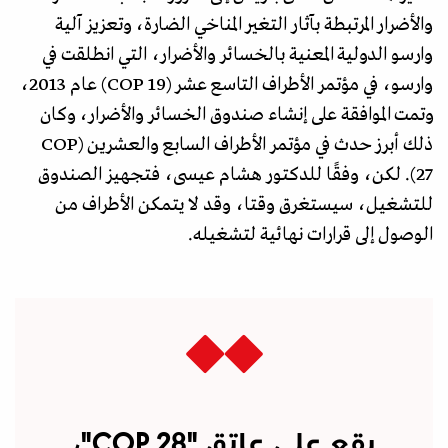
والأضرار المرتبطة بآثار التغير المناخي الضارة، وتعزيز آلية
وارسو الدولية المعنية بالخسائر والأضرار، التي انطلقت في
وارسو، في مؤتمر الأطراف التاسع عشر (COP 19) عام 2013،
وتمت الموافقة على إنشاء صندوق الخسائر والأضرار، وكان
ذلك أبرز حدث في مؤتمر الأطراف السابع والعشرين (COP
27). لكن، وفقًا للدكتور هشام عيسى، فتجهيز الصندوق
للتشغيل، سيستغرق وقتا، وقد لا يتمكن الأطراف من
الوصول إلى قرارات نهائية لتشغيله.
يقع على عاتق "COP 28"،