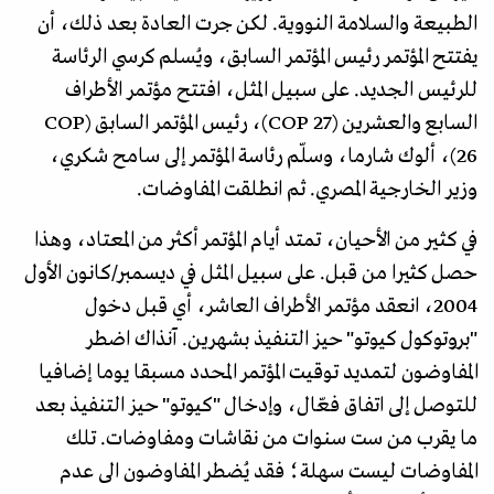
الطبيعة والسلامة النووية. لكن جرت العادة بعد ذلك، أن
يفتتح المؤتمر رئيس المؤتمر السابق، ويُسلم كرسي الرئاسة
للرئيس الجديد. على سبيل المثل، افتتح مؤتمر الأطراف
السابع والعشرين (COP 27)، رئيس المؤتمر السابق (COP
26)، ألوك شارما، وسلّم رئاسة المؤتمر إلى سامح شكري،
وزير الخارجية المصري. ثم انطلقت المفاوضات.
في كثير من الأحيان، تمتد أيام المؤتمر أكثر من المعتاد، وهذا
حصل كثيرا من قبل. على سبيل المثل في ديسمبر/كانون الأول
2004، انعقد مؤتمر الأطراف العاشر، أي قبل دخول
"بروتوكول كيوتو" حيز التنفيذ بشهرين. آنذاك اضطر
المفاوضون لتمديد توقيت المؤتمر المحدد مسبقا يوما إضافيا
للتوصل إلى اتفاق فعّال، وإدخال "كيوتو" حيز التنفيذ بعد
ما يقرب من ست سنوات من نقاشات ومفاوضات. تلك
المفاوضات ليست سهلة؛ فقد يُضطر المفاوضون الى عدم