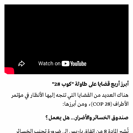
أبرز أربع قضايا على طاولة "كوب 28"
هناك العديد من القضايا التي تتجه إليها الأنظار في مؤتمر
الأطراف (COP 28)، ومن أبرزها:
صندوق الخسائر والأضرار... هل يعمل؟
تُشير المادة 8 من اتفاق باريس إلى ضرورة تجنب الخسائر