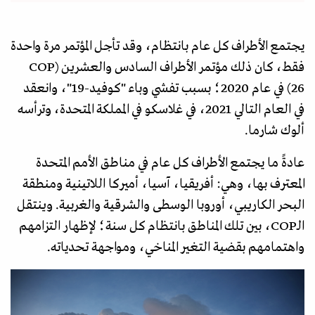
يجتمع الأطراف كل عام بانتظام، وقد تأجل المؤتمر مرة واحدة
فقط، كان ذلك مؤتمر الأطراف السادس والعشرين (COP
26) في عام 2020؛ بسبب تفشي وباء "كوفيد-19"، وانعقد
في العام التالي 2021، في غلاسكو في المملكة المتحدة، وترأسه
ألوك شارما.
عادةً ما يجتمع الأطراف كل عام في مناطق الأمم المتحدة
المعترف بها، وهي: أفريقيا، آسيا، أميركا اللاتينية ومنطقة
البحر الكاريبي، أوروبا الوسطى والشرقية والغربية. وينتقل
الـCOP، بين تلك المناطق بانتظام كل سنة؛ لإظهار التزامهم
واهتمامهم بقضية التغير المناخي، ومواجهة تحدياته.