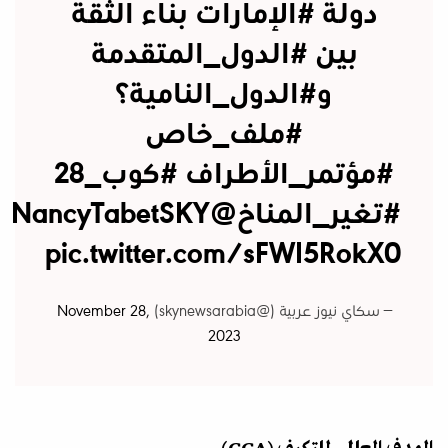
دولة
#الإمارات
بناء الثقة
بين
#الدول_المتقدمة
و#الدول_النامية؟
#ملف_خاص
#مؤتمر_الأطراف
#كوب_28
#تغير_المناخ
@NancyTabetSKY
pic.twitter.com/sFWI5RokX0
— سكاي نيوز عربية (@skynewsarabia)
November 28,
2023