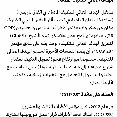
الهدف العالمي للتكيف (GGA)
يشغل الهدف العالمي للتكيف المادة 7 في اتفاق باريس؛
لمساعدة البلدان النامية في تجنب آثار التغير المناخي الضارة،
وكان من مخرجات مؤتمر الأطراف السادس والعشرين (COP
26)، مبادرة "برنامج عمل غلاسكو-شرم الشيخ" (GlaSS)،
لتعزيز الهدف العالمي للتكيف، وهنا يقع على عاتق مؤتمر
"COP 28"، أن يضع اللمسات الأخيرة لحسم الهدف العالمي
للتكيف، خصوصا مع ارتفاع فجوة تمويل التكيف بمقدار
يتراوح من 194 إلى 366 مليار دولار سنويا؛ حتى يتناسب مع
احتياجات الدول للتعامل مع التغيرات المناخية، وتجنب
آثارها الضارة.
الغذاء على مائدة "COP 28"
في عام 2017، كان مؤتمر الأطراف الثالث والعشرون
(COP23)، آنذاك اتخذ الأطراف قرار "عمل كورونيفيا المشترك