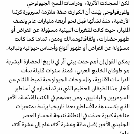
لكن السجلات الأثرية، ودراسات المسح الجيولوجي
والمورفولوجي بيّنت أن الكوارث صفة ملازمة لسيرورة كرتنا
الأرضية، منذ نشأتها قبل نحو أربعة مليارات عام ونصف
المليار، حيث كانت المتغيرات البيئية مسؤولة عن انقراض أو
ظهور حضارات، وثقافاتوممالك ومدن، تماما كما كانت
مسؤولة عن انقراض أو ظهور أنواع وأجناس حيوانية ونباتية.
يمكن القول إن أهم حدث بيئي أثّر في تاريخ الحضارة البشرية
هو طوفان الخليج العربي، فمنذ سنوات قليلة بدأت
الدراسات الآثارية، والمسوحات الجيولوجية تميط اللثام عن
ألغاز هذا الطوفان العظيم الذي تتردّد أخباره في أساطير
السومريين والبابليين، ومن بعدهم في الكتب المقدّسة، الأمر
الذي يكسب هذه الأساطير بعدا تاريخيا يرتبط بمتغيرات
مناخية كبيرة حدثت في المنطقة نتيجة انحسار العصر
الجليدي الأخير (قبل مائة وعشرة آلاف عام إلى عشرة آلاف
عام).