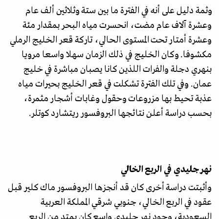
وثمة دليل على أنه في الفترة ما بين ستة وثلاثين ألف عام
وعشرة آلاف عام مضت، انحسرت مياه البحر بمقدار مئة
وعشرة أمتار تحت المستوى الحالي، تاركة قعر الخليج الرملي
مكشوفا. وكان الخليج في ذلك الزمان سهلا واسعا مرويا
بنهري دجلة والفرات اللذين كانا يصبان مباشرة في خليج
عمان. وفي تلك الفترة تشكلت في قعر الخليج بحيرات مياه
عذبة تحيط بها مزروعات وحقول وغابات أشجار مثمرة،
بحسب دراسة أعلن نتائجها البروفسور ريتشارد كوتلر.
نهر جليدي في الربع الخالي
وأثبتت دراسة أخرى كان قد أنجزها البروفسور ماك كلير قبل
عقود في الربع الخالي، جنوبي شرقي المملكة العربية
السعودية، وجود نهر جليدي واسع كان يمتد من الربع