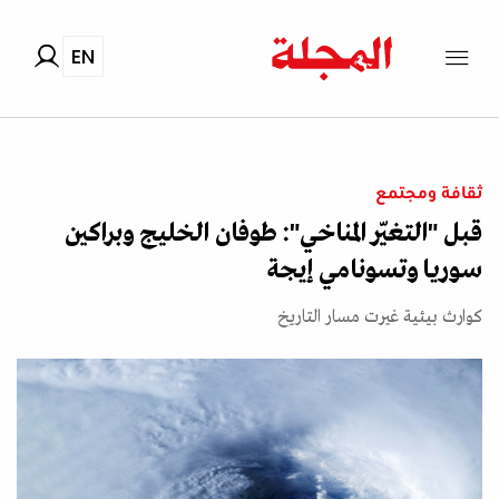
EN
ثقافة ومجتمع
قبل "التغيّر المناخي": طوفان الخليج وبراكين
سوريا وتسونامي إيجة
كوارث بيئية غيرت مسار التاريخ