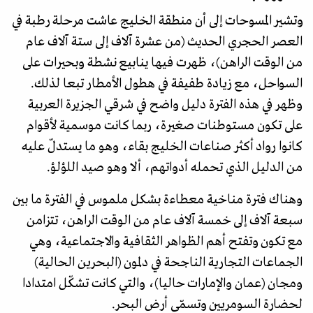
وتشير المسوحات إلى أن منطقة الخليج عاشت مرحلة رطبة في
العصر الحجري الحديث (من عشرة آلاف إلى ستة آلاف عام
من الوقت الراهن)، ظهرت فيها ينابيع نشطة وبحيرات على
السواحل، مع زيادة طفيفة في هطول الأمطار تبعا لذلك.
وظهر في هذه الفترة دليل واضح في شرقي الجزيرة العربية
على تكون مستوطنات صغيرة، ربما كانت موسمية لأقوام
كانوا رواد أكثر صناعات الخليج بقاء، وهو ما يستدلّ عليه
من الدليل الذي تحمله أدواتهم، ألا وهو صيد اللؤلؤ.
وهناك فترة مناخية معطاءة بشكل ملموس في الفترة ما بين
سبعة آلاف إلى خمسة آلاف عام من الوقت الراهن، تتزامن
مع تكون وتفتح أهم الظواهر الثقافية والاجتماعية، وهي
الجماعات التجارية الناجحة في دلمون (البحرين الحالية)
ومجان (عمان والإمارات حاليا)، والتي كانت تشكّل امتدادا
لحضارة السومريين وتسمّى أرض البحر.