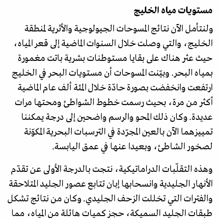
مستويات مياه الخليج
ولنتأمل الآن نتائج المسوحات الجيولوجية والأثرية لمنطقة
الخليج، والتي وصلت خلال السنوات الماضية إلى قعر المياه،
حيث عثر هناك على بقايا مستوطنات بشرية باتت مغمورة
بمياه البحر. وبيّنت المسوحات أن مستويات البحر في الخليج
ارتفعت وانخفضت بصورة حادّة خلال المئة ألف عام الماضية
أكثر من مرة، بحيث رسمت خطوط الشواطئ ومحتها مرات
عديدة. وكان ذلك المحو والرسم واضحين إلى درجة يمكننا
تمييزهما الآن بالعين المجرّدة في الترسبات البحرية المكوّنة
لصخور الشاطئ، وبعيدا عنها في عمق اليابسة.
وهذه التقلّبات الدراماتيكية، نتجت بالدرجة الأولى عن تقدّم
الأنهار الجليدية وانسحابها إبان تتابع عصور الجليد المتلاحقة
والفترات التي تخللت الزحف الجليدي. وكان من نتائج تشكل
طبقات الجليد السميكة، حجز كميات هائلة من المياه، مما