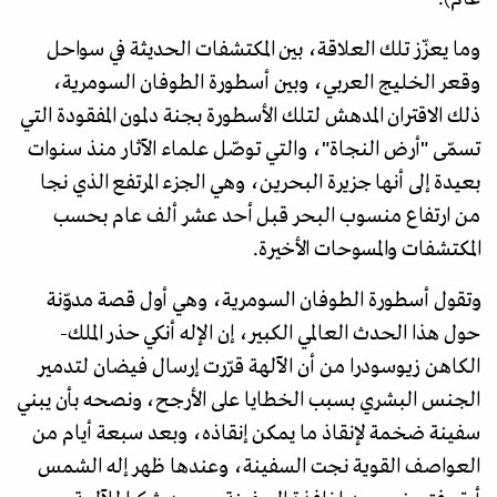
وما يعزّز تلك العلاقة، بين المكتشفات الحديثة في سواحل
وقعر الخليج العربي، وبين أسطورة الطوفان السومرية،
ذلك الاقتران المدهش لتلك الأسطورة بجنة دلمون المفقودة التي
تسمّى "أرض النجاة"، والتي توصّل علماء الآثار منذ سنوات
بعيدة إلى أنها جزيرة البحرين، وهي الجزء المرتفع الذي نجا
من ارتفاع منسوب البحر قبل أحد عشر ألف عام بحسب
المكتشفات والمسوحات الأخيرة.
وتقول أسطورة الطوفان السومرية، وهي أول قصة مدوّنة
حول هذا الحدث العالمي الكبير، إن الإله أنكي حذر الملك-
الكاهن زيوسودرا من أن الآلهة قرّرت إرسال فيضان لتدمير
الجنس البشري بسبب الخطايا على الأرجح، ونصحه بأن يبني
سفينة ضخمة لإنقاذ ما يمكن إنقاذه، وبعد سبعة أيام من
العواصف القوية نجت السفينة، وعندها ظهر إله الشمس