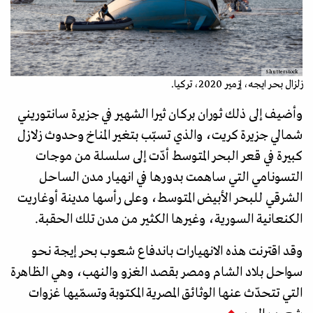
Shutterstock
زلزال بحر ايجه، إزمير 2020، تركيا.
وأضيف إلى ذلك ثوران بركان ثيرا الشهير في جزيرة سانتوريني
شمالي جزيرة كريت، والذي تسبّب بتغير المناخ وحدوث زلازل
كبيرة في قعر البحر المتوسط أدّت إلى سلسلة من موجات
التسونامي التي ساهمت بدورها في انهيار مدن الساحل
الشرقي للبحر الأبيض المتوسط، وعلى رأسها مدينة أوغاريت
الكنعانية السورية، وغيرها الكثير من مدن تلك الحقبة.
وقد اقترنت هذه الانهيارات باندفاع شعوب بحر إيجة نحو
سواحل بلاد الشام ومصر بقصد الغزو والنهب، وهي الظاهرة
التي تتحدّث عنها الوثائق المصرية المكتوبة وتسمّيها غزوات