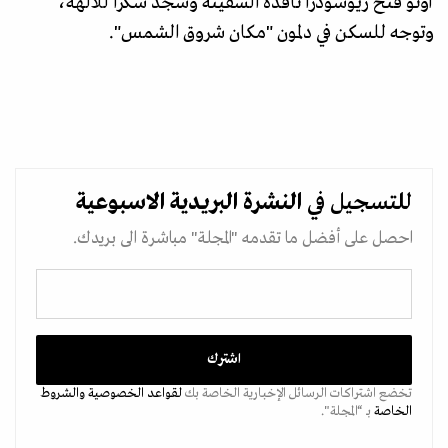
أوتو فتح زيوسودرا نافذة السفينة وسجد شكرا للآلهة،
وتوجه للسكن في دلمون "مكان شروق الشمس".
للتسجيل في
النشرة البريدية
الاسبوعية
احصل على أفضل ما تقدمه "المجلة" مباشرة الى بريدك.
تخضع اشتراكات الرسائل الإخبارية الخاصة بك
لقواعد الخصوصية
والشروط
الخاصة
بـ “المجلة".