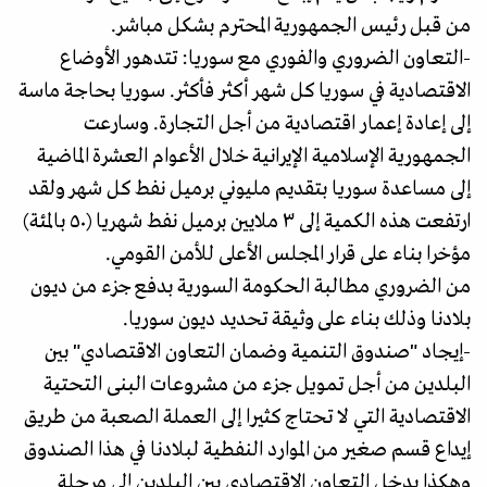
من قبل رئيس الجمهورية المحترم بشكل مباشر.
-التعاون الضروري والفوري مع سوريا: تتدهور الأوضاع
الاقتصادية في سوريا كل شهر أكثر فأكثر. سوريا بحاجة ماسة
إلى إعادة إعمار اقتصادية من أجل التجارة. وسارعت
الجمهورية الإسلامية الإيرانية خلال الأعوام العشرة الماضية
إلى مساعدة سوريا بتقديم مليوني برميل نفط كل شهر ولقد
ارتفعت هذه الكمية إلى ٣ ملايين برميل نفط شهريا (٥٠ بالمئة)
مؤخرا بناء على قرار المجلس الأعلى للأمن القومي.
من الضروري مطالبة الحكومة السورية بدفع جزء من ديون
بلادنا وذلك بناء على وثيقة تحديد ديون سوريا.
-إيجاد "صندوق التنمية وضمان التعاون الاقتصادي" بين
البلدين من أجل تمويل جزء من مشروعات البنى التحتية
الاقتصادية التي لا تحتاج كثيرا إلى العملة الصعبة من طريق
إيداع قسم صغير من الموارد النفطية لبلادنا في هذا الصندوق
وهكذا يدخل التعاون الاقتصادي بين البلدين إلى مرحلة