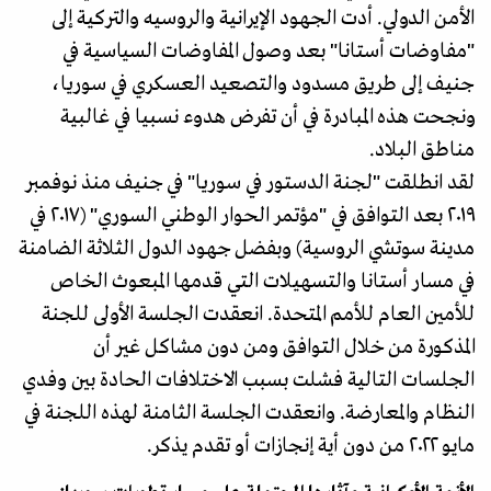
الأمن الدولي. أدت الجهود الإيرانية والروسيه والتركية إلى
"مفاوضات أستانا" بعد وصول المفاوضات السياسية في
جنيف إلى طريق مسدود والتصعيد العسكري في سوريا،
ونجحت هذه المبادرة في أن تفرض هدوء نسبيا في غالبية
مناطق البلاد.
لقد انطلقت "لجنة الدستور في سوريا" في جنيف منذ نوفمبر
٢٠١٩ بعد التوافق في "مؤتمر الحوار الوطني السوري" (٢٠١٧ في
مدينة سوتشي الروسية) وبفضل جهود الدول الثلاثة الضامنة
في مسار أستانا والتسهيلات التي قدمها المبعوث الخاص
للأمين العام للأمم المتحدة. انعقدت الجلسة الأولى للجنة
المذكورة من خلال التوافق ومن دون مشاكل غير أن
الجلسات التالية فشلت بسبب الاختلافات الحادة بين وفدي
النظام والمعارضة. وانعقدت الجلسة الثامنة لهذه اللجنة في
مايو ٢٠٢٢ من دون أية إنجازات أو تقدم يذكر.