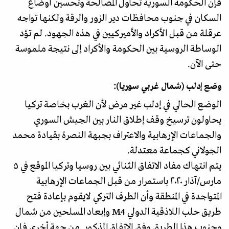
فإن الحكومة السورية تحاول المصالحة وتحسين أوضاع
السكان في جنوب محافظات دير الزور والرقة ولكنها تواجه
عرقلة من قبل الأكراد والأميركيين في هذه الجهود. لم تؤد
الوساطة الروسية بين الحكومة والأكراد إلى نتيجة ملموسة
حتى الآن.
وضع إدلب (شمال غربي سوريا):
الوضع الحالي في إدلب غير مرض لأن الغرب بخاصة تركيا
يحاولون ترسيخ وقف إطلاق النار بين الجيش السوري
والجماعات الإرهابية والاعتراف بجبهة النصرة بقيادة محمد
الجولاني كجماعة معتدلة.
یتم انتهاك مفاد الاتفاق الثنائي بين روسيا وتركيا الموقع في ٥
مارس/آذار ٢٠٢٠ باستمرار من قبل الجماعات الإرهابية
المتواجدة في المنطقة وأن الطرف التركي لايقوم بإعادة فتح
طريق حلب اللاذقية الدولي M4 وإبعاد المسلحين من شمال
وجنوب هذا الطريق وفق الاتفاق المذكور. من جهة أخرى فإن