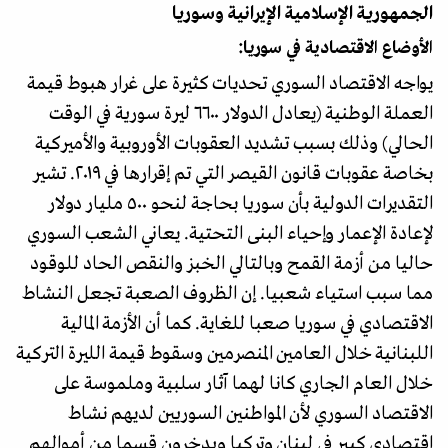
الجمهورية الإسلامية الإيرانية وسوريا
الأوضاع الاقتصادية في سوريا:
يواجه الاقتصاد السوري تحديات كثيرة على غرار هبوط قيمة
العملة الوطنية (يعادل الدولار ٦٦٠٠ ليرة سورية في الوقت
الحالي) وذلك بسبب تشديد العقوبات الأوروبية والأميركية
بخاصة عقوبات قانون القيصر التي تم إقرارها في ٢٠١٩. تشير
التقديرات الدولية بأن سوريا بحاجة لنحو ٥٠٠ مليار دولار
لإعادة الإعمار وإحياء البنى التحتية. يعاني الشعب السوري
حاليا من أزمة القمح وبالتالي الخبز والنقص الحاد للوقود
مما سبب استياء شعبيا. إن الظروف الصعبة تجعل النشاط
الاقتصادي في سوريا صعبا للغاية. كما أن الأزمة المالية
اللبنانية خلال العامين المنصرمين وسقوط قيمة الليرة التركية
خلال العام الجاري كانا لهما آثار سلبية وملموسة على
الاقتصاد السوري لأن المواطنين السوريين لديهم نشاط
اقتصادي كبير في لبنان وتركيا ويدخرون قسما من أموالهم