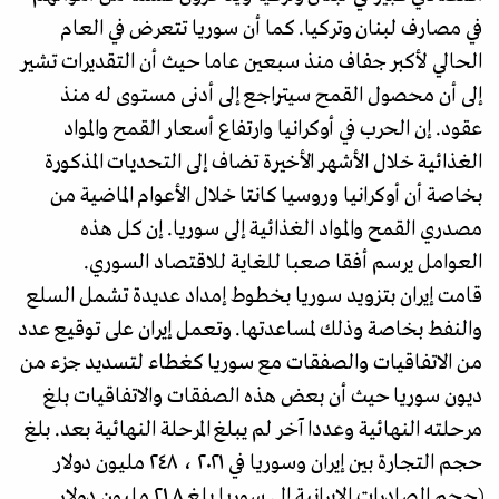
في مصارف لبنان وتركيا. كما أن سوريا تتعرض في العام
الحالي لأكبر جفاف منذ سبعين عاما حيث أن التقديرات تشير
إلى أن محصول القمح سيتراجع إلى أدنى مستوى له منذ
عقود. إن الحرب في أوكرانيا وارتفاع أسعار القمح والمواد
الغذائية خلال الأشهر الأخيرة تضاف إلى التحديات المذكورة
بخاصة أن أوكرانيا وروسيا كانتا خلال الأعوام الماضية من
مصدري القمح والمواد الغذائية إلى سوريا. إن كل هذه
العوامل يرسم أفقا صعبا للغاية للاقتصاد السوري.
قامت إيران بتزويد سوريا بخطوط إمداد عديدة تشمل السلع
والنفط بخاصة وذلك لمساعدتها. وتعمل إيران على توقيع عدد
من الاتفاقيات والصفقات مع سوريا كغطاء لتسديد جزء من
ديون سوريا حيث أن بعض هذه الصفقات والاتفاقيات بلغ
مرحلته النهائية وعددا آخر لم يبلغ المرحلة النهائية بعد. بلغ
حجم التجارة بين إيران وسوريا في ٢٠٢١ ، ٢٤٨ ملیون دولار
(حجم الصادرات الإيرانية إلى سوريا بلغ ٢١.٨ مليون دولار