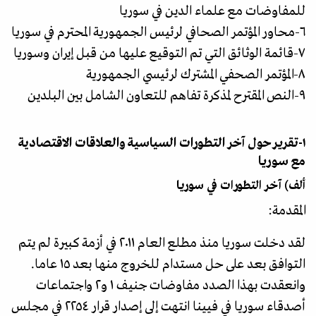
للمفاوضات مع علماء الدين في سوريا
٦-محاور المؤتمر الصحافي لرئيس الجمهورية المحترم في سوريا
٧-قائمة الوثائق التي تم التوقيع عليها من قبل إيران وسوريا
٨-المؤتمر الصحفي المشترك لرئيسي الجمهورية
٩-النص المقترح لمذكرة تفاهم للتعاون الشامل بين البلدين
١-تقرير حول آخر التطورات السياسية والعلاقات الاقتصادية
مع سوريا
ألف) آخر التطورات في سوريا
المقدمة:
لقد دخلت سوريا منذ مطلع العام ٢٠١١ في أزمة كبيرة لم يتم
التوافق بعد على حل مستدام للخروج منها بعد ١٥ عاما.
وانعقدت بهذا الصدد مفاوضات جنيف ١ و٢ واجتماعات
أصدقاء سوريا في فيينا انتهت إلى إصدار قرار ٢٢٥٤ في مجلس