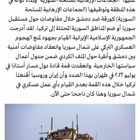
عليها "الجماعات الإرهابية المسلحة السورية" وبناء دولة في
هذه المنطقة وتوظيفها (الجماعات الإرهابية المسلحة
السورية) كورقة ضد دمشق خلال مفاوضات حول مستقبل
سوريا أو ضم المناطق السورية المحتلة إلى تركيا. لقد أدرجت
الجمهورية الإسلامية الإيرانية القيام بجهود لمنع الهجوم
العسكري التركي على شمال سوريا وانعقاد مفاوضات أمنية
بين دمشق وأنقرة حول الملف الكردي ضمن جدول أعمال
سياستها الخارجية. وانعقدت قمة قادة دول مسار أستانا في
يوليو ٢٠٢٢ في طهران بهذا الصدد وأن إيران وروسيا أقنعتا
تركيا خلال هذه القمة بعدم القيام بأي عمل عسكري في
شمال سوريا وهذا كان ناجحا حتى الآن.