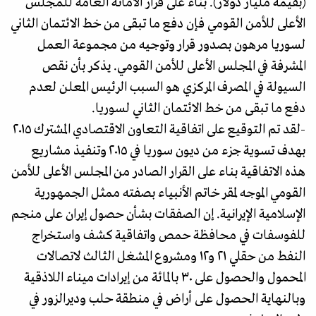
(بقيمة مليار دولار). بناء على قرار الأمانة العامة للمجلس
الأعلى للأمن القومي فإن دفع ما تبقى من خط الائتمان الثاني
لسوريا مرهون بصدور قرار وتوجيه من مجموعة العمل
المشرفة في المجلس الأعلى للأمن القومي. يذكر بأن نقص
السيولة في المصرف المركزي هو السبب الرئيس المعلن لعدم
دفع ما تبقى من خط الائتمان الثاني لسوريا.
-لقد تم التوقيع على اتفاقية التعاون الاقتصادي المشترك ٢٠١٥
بهدف تسوية جزء من ديون سوريا في ٢٠١٥ وتنفيذ مشاريع
هذه الاتفاقية بناء على القرار الصادر من المجلس الأعلى للأمن
القومي الموجه لمقر خاتم الأنبياء بصفته ممثل الجمهورية
الإسلامية الإيرانية. إن الصفقات بشأن حصول إيران على منجم
للفوسفات في محافظة حمص واتفاقية كشف واستخراج
النفط من حقلي ٢١ و١٢ ومشروع المشغل الثالث لاتصالات
المحمول والحصول على ٣٠ بالمائة من إيرادات ميناء اللاذقية
وبالنهاية الحصول على أراض في منطقة حلب وديرالزور في