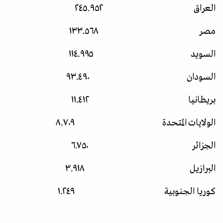
العراق ٢٤٥.٩٥٢
مصر ١٣٣.٥٦٨
السويد ١١٤.٩٩٥
السودان ٩٣.٤٩٠
بريطانيا ١١.٤١٢
الولايات المتحدة ٨.٧٠٩
الجزائر ٦.٧٥٠
البرازيل ٣.٩١٨
كوريا الجنوبية ١.٢٤٩