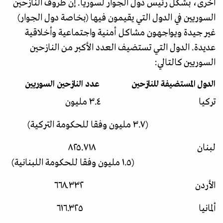
أخرى، بشكل رئيس دول الجوار لسوريا. إن ظروف النازحين
السوريين في الدول التي يقيمون فيها (بخاصة دول الجوار)
غير جيدة ويواجهون مشاكل أمنية واجتماعية وأخلاقية
عديدة. الدول التي تستضيف العدد الأكبر من النازحين
السوريين كالتالي:
الدول المستضيفة للنازحين عدد النازحين السوريين
تركيا ٣.٤ مليون
(٣.٧ مليون وفقا للحكومة التركية)
لبنان ٨٢٥.٧١٨
(١.٥ مليون وفقا للحكومة اللبنانية)
الأردن ٦٦٨.٣٣٢
ألمانيا ٦١٦.٣٢٥