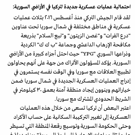
احتمالية عمليات عسكرية جديدة لتركيا في الأراضي السورية:
لقد قام الجيش التركي منذ أغسطس ٢٠١٦ بثلاث عمليات
عسكرية في مناطق مختلفة في شمال سوريا تحت عناوين
"درع الفرات" و"غصن الزيتون" و"نبع السلام" بذريعة
مكافحة الإرهاب الداعشي وجماعة "ب ك ك" الكردية
وذراعها السوري "YPG" حيث احتل أجزاء كبيرة من الأراضي
السورية. يؤكد المسؤولون الأتراك من جهة على أنهم يحاولون
تطبيع العلاقات مع سوريا وفي الوقت نفسه يستمرون في
إدراج العمليات العسكرية الجديدة في شمال سوريا ضمن
خياراتهم وينوون إيجاد منطقة آمنة بعمق ٣٠ كيلومتر في
الشريط الحدودي المشترك مع سوريا.
اعتبر البعض أن تركيا تسعى من خلال هذه العمليات
العسكرية إلى تغيير التركيبة السكانية على حساب الأكراد
وحتى الحكومة السورية وتوسيع رقعة المنطقة التي تسيطر