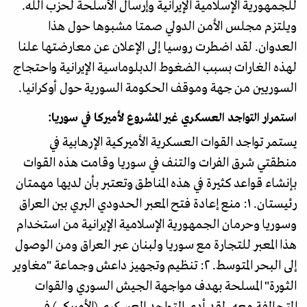
للجمهورية الإسلامية الإيرانية وإرسال الأسلحة لحزب الله.
ويلتزم مجلس الأمن الدولي صمتا مشبوها حول هذا
العدوان. لقد اضطرت روسيا إلى الإعلان عن معارضتها علنا
لهذه الغارات بسبب الضغوط الدبلوماسية الإيرانية واحتجاج
السوريين من جهة وموقف الحكومة السورية حول أوكرانيا.
استمرار التواجد العسكري غير المشروع لأميركا في سوريا:
یستمر تواجد القوات العسكرية الأميركية الإرهابية في
منطقتي شرق الفرات والتنف في سوريا وقامت هذه القوات
بإنشاء قواعد كثيرة في هذه المناطق وتعتبر بأن لديها مهمتان
رئيستان. ١: منع إعادة فتح المعبر الحدودي البري بين العراق
وسوريا وحرمان الجمهورية الإسلامية الإيرانية من استخدام
هذا المعبر للتجارة مع سوريا ولبنان عبر العراق ومن الوصول
إلى البحر المتوسط. ٢: تنظيم وتجهيز داعش وجماعة "مغاوير
الثورة" المسلحة بهدف مواجهة الجيش السوري والقوات