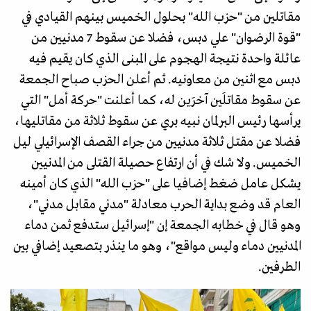
مقاتلين من "حزب الله" بحلول الخميس بينهم القيادي في
"قوة الرضوان" علي دبس، فضلا عن سقوط 7 مدنيين من
عائلة واحدة نتيجة الهجوم على المبنى الذي كان يقيم فيه
دبس مع اثنين من معاونيه. ثم أعلن الحزب صباح الجمعة
عن سقوط مقاتلَين آخرَين له، كما أعلنت "حركة أمل" التي
يرأسها رئيس البرلمان نبيه بري عن سقوط ثلاثة من مقاتليها،
فضلا عن مقتل ثلاثة مدنيين من جراء القصف الإسرائيلي ليل
الخميس. ولا شك في أن ارتفاع حصيلة القتلى من المدنيين
يشكل عامل ضغط إضافيا على "حزب الله" الذي كان أمينه
العام قد وضع بداية الحرب معادلة "مدني مقابل مدني"،
وهو قال في خطابه الجمعة إن "إسرائيل ستدفع ثمن دماء
المدنيين دماء وليس مواقع"، وهو ما ينذر بتصعيد إضافي بين
الطرفين.