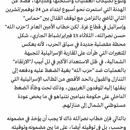
وتنوع تكتيكات العمليات وأسلحتها ومدياتها، فضلا عن
الهدنة التي استمرت نحو أسبوع ابتداء من 24 نوفمبر/تشرين
الثاني الماضي بالتزامن مع توقف القتال بين "حماس"
وإسرائيل في قطاع غزة. لكن خطاب الأمين العام لـ"حزب الله"
حسن نصرالله، الثلاثاء 13 فبراير/شباط الجاري، شكل
محطة مفصلية جديدة في سياق الحرب، لأنه يعكس
المتغيرات التي طرأت على المقاربة الإسرائيلية للجبهة
الشمالية، في ظل الاستعداد الأكبر في تل أبيب لـ"الارتقاء"
بالعمليات ضد "حزب الله" بغية الضغط عليه ودفعه إلى
التنازل والقبول بالحد الأقصى من المطالب الإسرائيلية التي
ينقلها إليه الموفدون الغربيون، وذلك تحت وطأة الضغط
الداخلي على حكومة بنيامين نتنياهو في ما يخص عودة
مستوطني الشمال إلى منازلهم.
بالتالي فإن خطاب نصرالله ذاك لا يجب أن يؤخذ في مضمونه
وحسب، بل في توقيته أيضا، على ما بين مضمونه وتوقيته