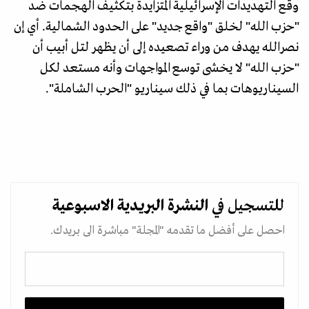
وقع التهديدات الإسرائيلية المتزايدة بتكثيف الهجمات ضد
"حزب الله" لخلق "واقع جديد" على الحدود الشمالية. أي إن
نصرالله يهدف من وراء تصعيده إلى أن يظهر لتل أبيب أن
"حزب الله" لا يخشى توسع المواجهات وأنه مستعد لكل
السيناريوهات بما في ذلك سيناريو "الحرب الشاملة".
للتسجيل في
النشرة البريدية
الاسبوعية
احصل على أفضل ما تقدمه "المجلة" مباشرة الى بريدك.