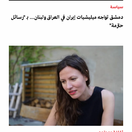
سياسة
دمشق تواجه ميليشيات إيران في العراق ولبنان... بـ "رسائل
حازمة"