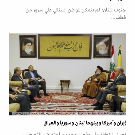
جنوب لبنان: لم يتمكن المواطن اللبناني علي سرور من
قطف…
صورة وزعها مكتب العلاقات الإعلامية لـ&quot;حزب الله&quot; تظهر أمينه العام حسن نصرالله مستقبلا عبد اللهيان في 10 فبراير
إيران وأميركا وبينهما لبنان وسوريا والعراق
تعيش المنطقة على وقع المراوحة بين احتمالات التصعيد،