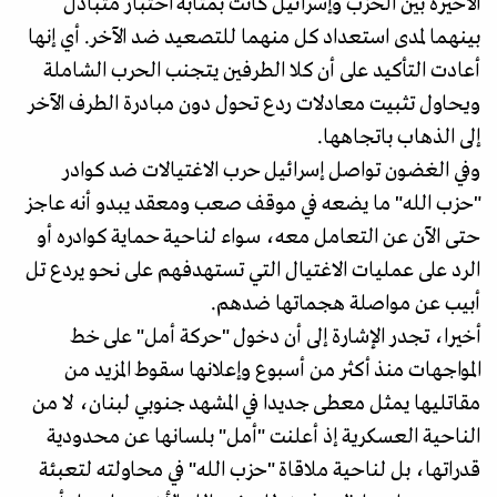
الأخيرة بين الحزب وإسرائيل كانت بمثابة اختبار متبادل
بينهما لمدى استعداد كل منهما للتصعيد ضد الآخر. أي إنها
أعادت التأكيد على أن كلا الطرفين يتجنب الحرب الشاملة
ويحاول تثبيت معادلات ردع تحول دون مبادرة الطرف الآخر
إلى الذهاب باتجاهها.
وفي الغضون تواصل إسرائيل حرب الاغتيالات ضد كوادر
"حزب الله" ما يضعه في موقف صعب ومعقد يبدو أنه عاجز
حتى الآن عن التعامل معه، سواء لناحية حماية كوادره أو
الرد على عمليات الاغتيال التي تستهدفهم على نحو يردع تل
أبيب عن مواصلة هجماتها ضدهم.
أخيرا، تجدر الإشارة إلى أن دخول "حركة أمل" على خط
المواجهات منذ أكثر من أسبوع وإعلانها سقوط المزيد من
مقاتليها يمثل معطى جديدا في المشهد جنوبي لبنان، لا من
الناحية العسكرية إذ أعلنت "أمل" بلسانها عن محدودية
قدراتها، بل لناحية ملاقاة "حزب الله" في محاولته لتعبئة