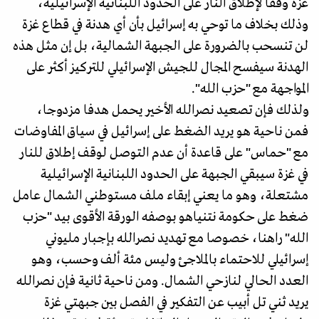
غزة وقفا لإطلاق النار على الحدود اللبنانية الإسرائيلية،
وذلك بخلاف ما توحي به إسرائيل بأن أي هدنة في قطاع غزة
لن تنسحب بالضرورة على الجبهة الشمالية، بل إن مثل هذه
الهدنة سيفسح المجال للجيش الإسرائيلي للتركيز أكثر على
المواجهة مع "حزب الله".
ولذلك فإن تصعيد نصرالله الأخير يحمل هدفا مزدوجا،
فمن ناحية هو يريد الضغط على إسرائيل في سياق المفاوضات
مع "حماس" على قاعدة أن عدم التوصل لوقف إطلاق للنار
في غزة سيبقي الجبهة على الحدود اللبنانية الإسرائيلية
مشتعلة، وهو ما يعني إبقاء ملف مستوطني الشمال عامل
ضغط على حكومة نتنياهو بوصفه الورقة الأقوى بيد "حزب
الله" راهنا، خصوصا مع تهديد نصرالله بإجبار مليوني
إسرائيلي للاحتماء بالملاجئ وليس مئة ألف وحسب، وهو
العدد الحالي لنازحي الشمال. ومن ناحية ثانية فإن نصرالله
يريد ثني تل أبيب عن التفكير في الفصل بين جبهتي غزة