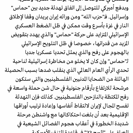
وبدفع أميركي للتوصل إلى اتفاق تهدئة جديد بين "حماس"
وإسرائيل. فـ"حزب الله" ومن ورائه إيران يريدان وقفا لإطلاق
النار في غزة بأسرع وقت ممكن في ظل الضغط العسكري
الإسرائيلي المتزايد على حركة "حماس" والذي يهدد بتقويض
المزيد من قدراتها، خصوصا في ظل التلويح الإسرائيلي
بالهجوم على رفح والذي يمثل تحديا عسكريا جديا
لـ"حماس" وإن كان لا يخلو من مخاطرة إسرائيلية لناحية
تحدي الرأي العام العالمي الذي ينقلب ضدها بسبب الحصيلة
الهائلة من الضحايا المدنيين الفلسطينيين والتي ستكون
مرشحة للارتفاع بأرقام جنونية في حال شن حملة واسعة في
رفح المكتظة بالنازحين الفلسطينيين. كذلك فإن التهدئة
تفسح المجال لإيران لالتقاط أنفاسها وإعادة ترتيب أوراقها
الإقليمية بعد أن بلغت احتكاكاتها مع واشنطن مرحلة
شديدة الخطورة في أعقاب هجوم الفصائل الشيعية في
العراق على "البرج 22" في قاعدة التنف الأميركية.