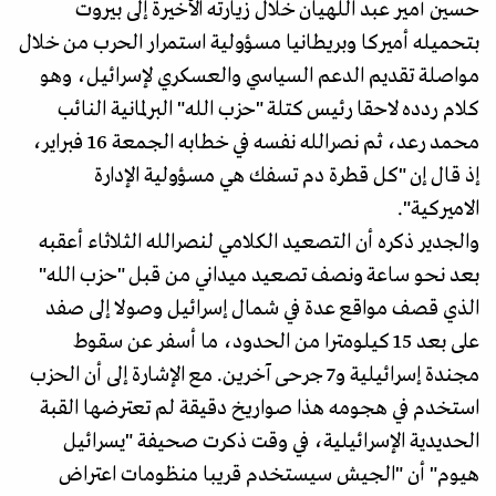
حسين أمير عبد اللهيان خلال زيارته الأخيرة إلى بيروت
بتحميله أميركا وبريطانيا مسؤولية استمرار الحرب من خلال
مواصلة تقديم الدعم السياسي والعسكري لإسرائيل، وهو
كلام ردده لاحقا رئيس كتلة "حزب الله" البرلمانية النائب
محمد رعد، ثم نصرالله نفسه في خطابه الجمعة 16 فبراير،
إذ قال إن "كل قطرة دم تسفك هي مسؤولية الإدارة
الاميركية".
والجدير ذكره أن التصعيد الكلامي لنصرالله الثلاثاء أعقبه
بعد نحو ساعة ونصف تصعيد ميداني من قبل "حزب الله"
الذي قصف مواقع عدة في شمال إسرائيل وصولا إلى صفد
على بعد 15 كيلومترا من الحدود، ما أسفر عن سقوط
مجندة إسرائيلية و7 جرحى آخرين. مع الإشارة إلى أن الحزب
استخدم في هجومه هذا صواريخ دقيقة لم تعترضها القبة
الحديدية الإسرائيلية، في وقت ذكرت صحيفة "يسرائيل
هيوم" أن "الجيش سيستخدم قريبا منظومات اعتراض