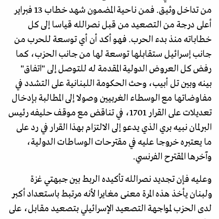
من تداخل وثيق. فمن ناحية المضمون شهد خطاب 13 فبراير
أعلى درجة من التصعيد من قبل نصرالله قياسا إلى كل
خطاباته منذ بدء الحرب. فهو أكد أن أي توسعة للحرب من
جانب إسرائيل ستقابلها توسعة لها من جانب الحزب، كما
رفض كل العروض الدولية المقدمة له للتوصل إلى "اتفاق"
بينه وبين تل أبيب، وحث الحكومة اللبنانية على التشدد في
مفاوضاتها مع الوسطاء الغربيين وصولا إلى المطالبة بإدخال
تعديلات على القرار 1701، في تناقض مع موقف حليفه رئيس
البرلمان نبيه بري الذي يدعو إلى الالتزام بهذا القرار في رد على
ما يعتبره خروجا عليه في مقترحات الوساطات الدولية،
وآخرها المقترح الفرنسي.
وعليه فإن تجديد نصرالله تأكيده الربط بين جبهتي غزة
ولبنان يأخذ هذه المرة معنى مغايرا لأنه مرتبط باستعداد أكبر
لدى الحزب لمواجهة التصعيد الإسرائيلي بتصعيد مقابل، على