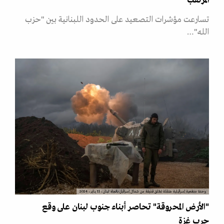
المرتقب
تسارعت مؤشرات التصعيد على الحدود اللبنانية بين "حزب
الله"…
وحدة مدفعية إسرائيلية متنقلة تطلق قذيفة من شمال إسرائيل باتجاه لبنان، 11 يناير، 2024
"الأرض المحروقة" تحاصر أبناء جنوب لبنان على وقع
حرب غزة