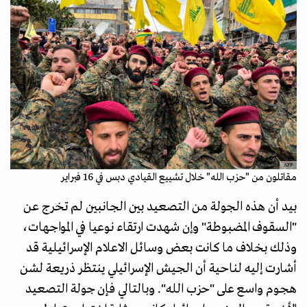
AFP
مقاتلون من "حزب الله" خلال تشييع القيادي دبس في 16 فبراير
بيد أن هذه الجولة من التصعيد بين الجانبين لم تخرج عن
"السقوف المضبوطة" وإن شهدت ارتقاء نوعيا في المواجهات،
وذلك بخلاف ما كانت بعض وسائل الاعلام الإسرائيلية قد
أشارت إليه لناحية أن الجيش الإسرائيلي ينتظر ذريعة لشن
هجوم واسع على "حزب الله". وبالتالي فإن جولة التصعيد