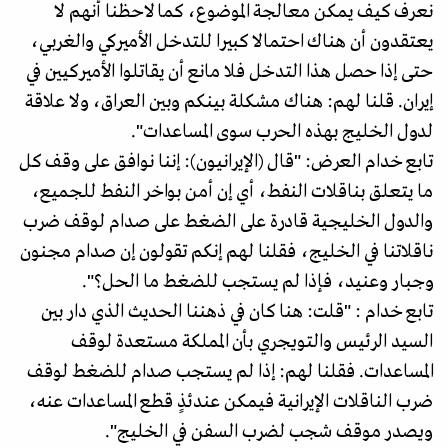
نعرف كيف يمكن معالجة الموضوع، كما لاحظنا أنهم لا
يعتقدون أن هناك احتمالا كبيرا للتدخل الأميركي والغربي،
حتى إذا حصل هذا التدخل فلا مانع أن يقاتلوا الأميركيين في
إيران. قلنا لهم: هناك مشكلة بينكم وبين العراق، ولا علاقة
لدول الخليج بهذه الحرب سوى المساعدات".
تابع خدام العرض: "قال (الإيرانيون): إننا نوافق على وقف كل
ما يتعلق بناقلات النفط، أي إن أمن بواخر النفط للجميع،
والدول الخليجية قادرة على الضغط على صدام لوقف ضرب
ناقلاتنا في الخليج، فقلنا لهم إنكم تقولون إن صدام مجنون
وجبار وعنيد، فإذا لم يستجب للضغط ما الحل؟".
تابع خدام : "قلت: هنا كان في ذهننا الحديث الذي دار بين
السيد الرئيس والتويجري بأن المملكة مستعدة لوقف
المساعدات. فقلنا لهم: إذا لم يستجب صدام للضغط لوقف
ضرب الناقلات الإيرانية فيمكن عندئذٍ قطع المساعدات عنه،
ويصدر موقف شجب لضرب السفن في الخليج".