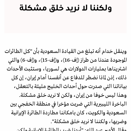
ولكننا لا نريد خلق مشكلة
وينقل خدام أنه تبلغ من القيادة السعودية بأن "كل الطائرات
الموجودة عندنا من طراز (إف-16)، و(إف-15)، و(إف-6) والتي
اشتريناها بمليارات الدولارات هي لسوريا، وستثبت الأحداث
ذلك، إذن لماذا نضطر للدفاع عن أنفسنا أمام إيران، إن كل
بياناتنا التي صدرت حول أحداث الخليج مليئة بالتعقل،
وهذا ليس خوفا من إيران، ولكن لا نريد خلق مشـكلة.
الباخرة الليبيرية التي ضربت مؤخرا في منطقة الخفجي بين
السعودية والكويت، كان بامكاننا مطاردة الطائرة الإيرانية
وضربها، ولكننا لا نريد خلق مشكلة".
وقال الأمير عبد الله: "أردنا ضرب الطائرة الإيرانية ولكن