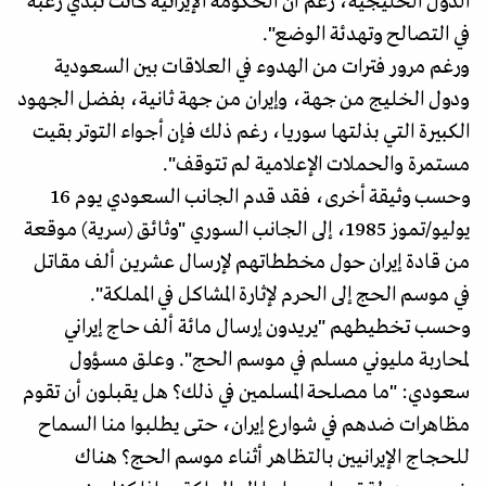
الدول الخليجية، رغم أن الحكومة الإيرانية كانت تبدي رغبة
في التصالح وتهدئة الوضع".
ورغم مرور فترات من الهدوء في العلاقات بين السعودية
ودول الخليج من جهة، وإيران من جهة ثانية، بفضل الجهود
الكبيرة التي بذلتها سوريا، رغم ذلك فإن أجواء التوتر بقيت
مستمرة والحملات الإعلامية لم تتوقف".
وحسب وثيقة أخرى، فقد قدم الجانب السعودي يوم 16
يوليو/تموز 1985، إلى الجانب السوري "وثائق (سرية) موقعة
من قادة إيران حول مخططاتهم لإرسال عشرين ألف مقاتل
في موسم الحج إلى الحرم لإثارة المشاكل في المملكة".
وحسب تخطيطهم "يريدون إرسال مائة ألف حاج إيراني
لمحاربة مليوني مسلم في موسم الحج". وعلق مسؤول
سعودي: "ما مصلحة المسلمين في ذلك؟ هل يقبلون أن تقوم
مظاهرات ضدهم في شوارع إيران، حتى يطلبوا منا السماح
للحجاج الإيرانيين بالتظاهر أثناء موسم الحج؟ هناك