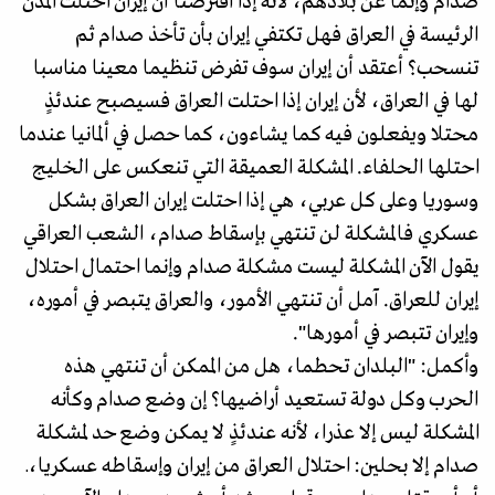
صدام وإنما عن بلادهم، لأنه إذا افترضنا أن إيران احتلت المدن
الرئيسة في العراق فهل تكتفي إيران بأن تأخذ صدام ثم
تنسحب؟ أعتقد أن إيران سوف تفرض تنظيما معينا مناسبا
لها في العراق، لأن إيران إذا احتلت العراق فسيصبح عندئذٍ
محتلا ويفعلون فيه كما يشاءون، كما حصل في ألمانيا عندما
احتلها الحلفاء. المشكلة العميقة التي تنعكس على الخليج
وسوريا وعلى كل عربي، هي إذا احتلت إيران العراق بشكل
عسكري فالمشكلة لن تنتهي بإسقاط صدام، الشعب العراقي
يقول الآن المشكلة ليست مشكلة صدام وإنما احتمال احتلال
إيران للعراق. آمل أن تنتهي الأمور، والعراق يتبصر في أموره،
وإيران تتبصر في أمورها".
وأكمل: "البلدان تحطما، هل من الممكن أن تنتهي هذه
الحرب وكل دولة تستعيد أراضيها؟ إن وضع صدام وكأنه
المشكلة ليس إلا عذرا، لأنه عندئذٍ لا يمكن وضع حد لمشكلة
صدام إلا بحلين: احتلال العراق من إيران وإسقاطه عسكريا،ـ