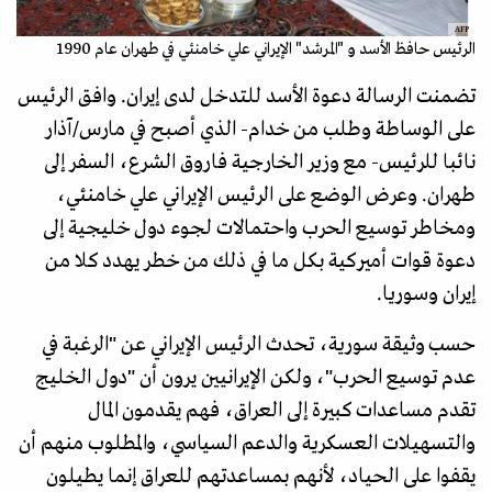
AFP
الرئيس حافظ الأسد و "المرشد" الإيراني علي خامنئي في طهران عام 1990
تضمنت الرسالة دعوة الأسد للتدخل لدى إيران. وافق الرئيس
على الوساطة وطلب من خدام- الذي أصبح في مارس/آذار
نائبا للرئيس- مع وزير الخارجية فاروق الشرع، السفر إلى
طهران. وعرض الوضع على الرئيس الإيراني علي خامنئي،
ومخاطر توسيع الحرب واحتمالات لجوء دول خليجية إلى
دعوة قوات أميركية بكل ما في ذلك من خطر يهدد كلا من
إيران وسوريا.
حسب وثيقة سورية، تحدث الرئيس الإيراني عن "الرغبة في
عدم توسيع الحرب"، ولكن الإيرانيين يرون أن "دول الخليج
تقدم مساعدات كبيرة إلى العراق، فهم يقدمون المال
والتسهيلات العسكرية والدعم السياسي، والمطلوب منهم أن
يقفوا على الحياد، لأنهم بمساعدتهم للعراق إنما يطيلون