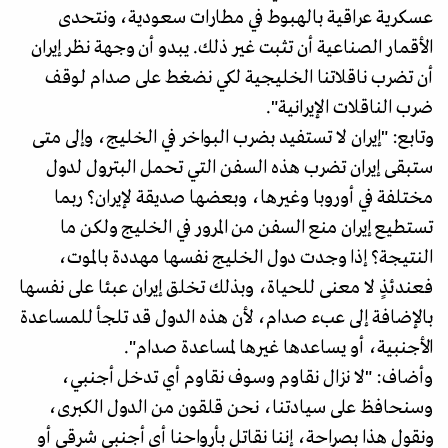
عسكرية عراقية بالهبوط في مطارات سعودية، ونتحدى
الأقمار الصناعية أن تثبت غير ذلك. يبدو أن وجهة نظر إيران
أن تضرب ناقلاتنا الخليجية لكي نضغط على صدام لوقف
ضرب الناقلات الإيرانية".
وتابع: "إيران لا تستفيد بضرب البواخر في الخليج، وإلى متى
ستبقى إيران تضرب هذه السفن التي تحمل البترول لدول
مختلفة في أوروبا وغيرها، وبعضها صديقة لإيران؟ ربما
تستطيع إيران منع السفن من المرور في الخليج ولكن ما
النتيجة؟ إذا وجدت دول الخليج نفسها مهددة بالموت،
فعندئذٍ لا معنى للحياة، وبذلك تخلق إيران عبئا على نفسها
بالإضافة إلى عبء صدام، لأن هذه الدول قد تلجأ للمساعدة
الأجنبية، أو يساعدها غيرها لمساعدة صدام".
وأضاف: "لا نزال نقاوم وسوف نقاوم أي تدخل أجنبي،
وسنحافظ على سيادتنا، نحن قلقون من الدول الكبرى،
ونقول هذا بصراحة، إننا نقاتل بأرواحنا أي أجنبي شرقي أو