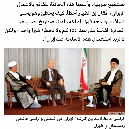
نستطيع ضربها، وأبلغنا هذه الحادثة للقائم بالأعمال
الإيراني، فقال إن الطيار أخطأ. كيف يخطئ وهو يحلق
لمسافات واسعة فوق المملكة، لدينا صواريخ تضرب من
الطائرة المقاتلة على بعد 100 كم ولا تخطئ شبرا واحدا، ولكن
لا نريد استعمال هذه الأسلحة ضد إيران".
Getty Images
الرئيس حافظ الأسد بين "المرشد" الإيراني علي خامنئي والرئيس هاشمي
رفسنجاني في طهران