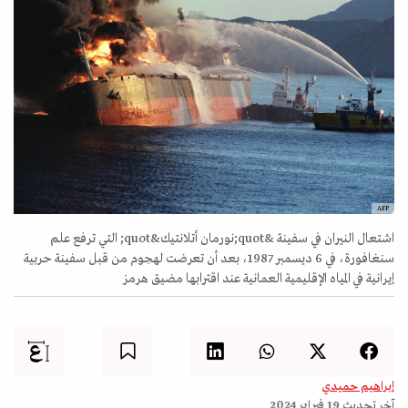
AFP
اشتعال النيران في سفينة &quot;نورمان أتلانتيك&quot; التي ترفع علم
سنغافورة، في 6 ديسمبر 1987، بعد أن تعرضت لهجوم من قبل سفينة حربية
إيرانية في المياه الإقليمية العمانية عند اقترابها مضيق هرمز
إبراهيم حميدي
آخر تحديث
19 فبراير 2024