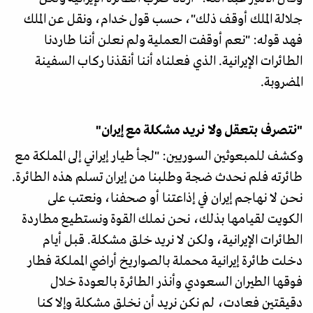
جلالة الملك أوقف ذلك"، حسب قول خدام، ونقل عن الملك
فهد قوله: "نعم أوقفت العملية ولم نعلن أننا طاردنا
الطائرات الإيرانية. الذي فعلناه أننا أنقذنا ركاب السفينة
المضروبة.
"نتصرف بتعقل ولا نريد مشكلة مع إيران"
وكشف للمبعوثين السوريين: "لجأ طيار إيراني إلى المملكة مع
طائرته فلم نحدث ضجة وطلبنا من إيران تسلم هذه الطائرة.
نحن لا نهاجم إيران في إذاعتنا أو صحفنا، ونعتب على
الكويت لقيامها بذلك، نحن نملك القوة ونستطيع مطاردة
الطائرات الإيرانية، ولكن لا نريد خلق مشكلة. قبل أيام
دخلت طائرة إيرانية محملة بالصواريخ أراضي المملكة فطار
فوقها الطيران السعودي وأنذر الطائرة بالعودة خلال
دقيقتين فعادت، لم نكن نريد أن نخلق مشكلة وإلا كنا