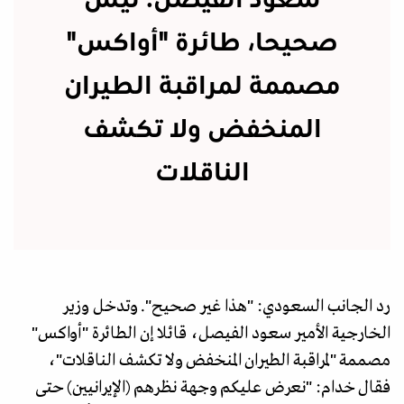
سعود الفيصل: ليس
صحيحا، طائرة "أواكس"
مصممة لمراقبة الطيران
المنخفض ولا تكشف
الناقلات
رد الجانب السعودي: "هذا غير صحيح". وتدخل وزير
الخارجية الأمير سعود الفيصل، قائلا إن الطائرة "أواكس"
مصممة "لمراقبة الطيران المنخفض ولا تكشف الناقلات"،
فقال خدام: "نعرض عليكم وجهة نظرهم (الإيرانيين) حتى