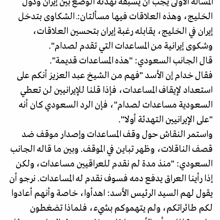
المسألة الأولى يجب أن يسبقه تهدئة الوضع بين إيران ودول
الخليج، وهذه العلاقات فيها مسألتان:ـ الشكاوى بتدخل
إيران في الخليج، يقابله رغبة إيران بتحسين العلاقات،
وشكوى إيرانية من المساعدات التي تقدم لصدام".
قال الجانب السعودي: "هذه المساعدات قديمة".
فقال خدام إن الأسد "فهم من الشيخ عبد العزيز أنكم على
استعداد لإيقاف المساعدات، فإذا قلنا للإيرانيين لن تعطي
السعودية مساعدات لصدام"، فإن الرد السعودي كان أنه
"على الإيرانيين التهدئة أولا".
واستمر النقاش حول وقف المساعدات وإصدار موقف ضد
قصف الناقلات، وظهر تباين في الموقف. وبين ما قاله الجانب
السعودي: "منذ مدة لم نقدم للعراقيين مساعدات، ولكن
إذا رأينا العراق يدفع دمه فسوف نقدم له المساعدات. نرجو أن
يقول لهم السيد الرئيس الأسد: اهدأوا، خاصة وأنهم أعادوا
لكم طائراتكم، ولم يتهموكم بشيء، فلماذا تضغطون