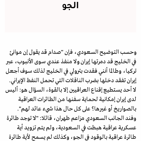
الجو
وحسب التوضيح السعودي، فإن "صدام قد يقول إن موانئ
في الخليج قد دمرتها إيران ولا منفذ عندي سوى الأنبوب، عبر
تركيا، وطالما أنني فقدت بترولي في الخليج لذلك سوف أجعل
إيران تفقد دخلها بضرب الناقلات التي تحمل النفط الإيراني.
لا أحد يستطيع إقناع العراقيين إلا بالقوة، السؤال هو: أليس
لدى إيران إمكانية لحماية سفنها من الطائرات العراقية
بالصواريخ أو غيرها؟ على كل حال هذا شيء عائد لهم".
وفند الجانب السعودي مزاعم طهران، قائلا: "لا توجد طائرة
عسكرية عراقية هبطت في السعودية، ولم يتم تزويد أية
طائرة عراقية بالوقود في الجو، وكذلك لم يسمح لأية طائرة