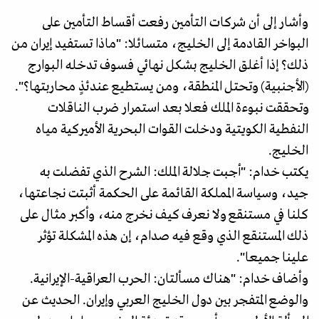
وأشار إلى أن شركات التأمين رفعت أقساط التأمين على
البواخر القادمة إلى الخليج، متسائلا: "ماذا تستفيد إيران من
ذلك؟ إذا أغلق الخليج بشكل نهائي فسوف تدخله البوارج
(الأجنبية) وتحتل المنطقة، ومن يستطيع عندئذٍ محاربتها؟".
وتحققت نبوءة الملك فعلا بعد استمرار ضرب الناقلات
النفطية الكويتية ودخلت القوات البحرية الأميركية مياه
الخليج.
يكتب خدام: "أجبت جلالة الملك: الشرح الذي تفضلت به
جيد، وسياسة المملكة القائمة على الحكمة أثبتت نجاعتها،
كلنا في مستنقع ولا نعرف كيف نخرج منه، وأكبر مثال على
ذلك المستنقع الذي وقع فيه صدام، إن هذه المشكلة تؤثر
علينا جميعا".
وأضاف خدام: "هناك مسألتان: الحرب العراقية-الإيرانية.
والوضع المتفجر بين دول الخليج العربي وإيران. الحديث عن