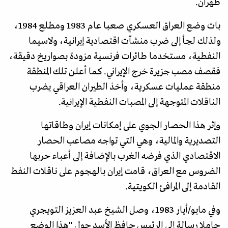
طهران.
بات وضع العراق العسكري صعبا عام 1983 ومطلع 1984،
ولذلك لجأ إلى ضرب منشآت اقتصادية إيرانية، ولاسيما
النفطية، مستخدما طائرات فرنسية مزودة بصواريخ دقيقة،
فقصف مصب جزيرة خرج الإيراني. كما أعلن تلك المنطقة
منطقة عمليات عسكرية، وأخذ الطيران العراقي يضرب
الناقلات المتوجهة إلى المصبات النفطية الإيرانية.
وإثر هذا الحصار الجوي على إمكانات إيران وطاقاتها
التصديرية والمالية، وهي التي تواجه مصاعب الحصار
الاقتصادي الذي فرضه الغرب بالإضافة إلى أعباء حربها
الضروس مع العراق، قامت إيران بالهجوم على ناقلات النفط
القادمة إلى المرافئ الكويتية.
وفي مايو/أيار 1983، وصل الشيخ عبد العزيز التويجري
حاملا رسالة إلى الرئيس حافظ الأسد حول "هذا الوضع