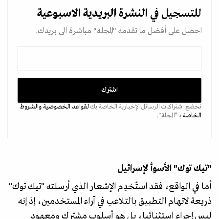
للتسجيل في
النشرة البريدية
الاسبوعية
احصل على أفضل ما تقدمه "المجلة" مباشرة الى بريدك.
تخضع اشتراكات الرسائل الإخبارية الخاصة بك
لقواعد الخصوصية
والشروط
الخاصة
بـ “المجلة".
"تيك توك" الأسوأ لإسرائيل
أما في الواقع، فقد استُخدِم الإشعار الذي أرسلته "تيك توك"
ذريعة لاتهام التطبيق بالتلاعب في آراء المستخدمين، إذ إنه
ليس إجراء استثنائيا، بل هو أسلوب مشترك ومعهود