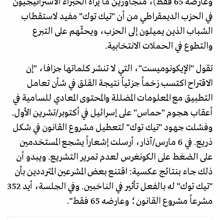
وعارضه 65 فقط)، متجاوزين ما يراه الخبراء الاستراتيجيون
في الحزب الديمقراطي من أن "تيك توك" مفيد لاستقطاب
الشباب الذين يميلون إلى الحزب، ويحثّهم على التبرع
والتطوع في الحملات الانتخابية.
تقول "الإيكونوميست"، التي لا تنشر كلماتها جزافا، "إن
الاقتراح اكتسب زخماً جزئياً نتيجة القلق في شأن تعامل
التطبيق مع المعلومات المضللة والمحتوى المعادي للسامية في
أعقاب هجوم "حماس" على إسرائيل في أكتوبر/تشرين الأول.
وفشلت جهود "تيك توك" لتعطيل مشروع القانون في شكل
ذريع. في 6 مارس/آذار، أرسلت إشعاراً يشجع المستخدمين
على الضغط على الكونغرس لعدم تمرير التشريع. ويبدو أن
ذلك جاء بنتائج عكسية: اقتنع بعض المشرعين المترددين بأن
"تيك توك" له بالفعل تأثير في الناخبين. وفي الجلسة، أيد 352
مشرعاً مشروع القانون؛ وعارضه 65 فقط".