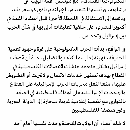
التكنولوجيا العملاقة، مع مؤسس "قمة الويب" في
برشلونة، ورئيسها التنفيذي، الإيرلندي بادي كوسغرايف،
ودفعه إلى الاستقالة في اللحظة الأخيرة قبل انعقاد القمة في
أكتوبر المنصرم، على خلفية تعليقات أدلى بها في شأن الحرب
بين إسرائيل و"حماس".
في الواقع، بدأت الحرب التكنولوجية على غزة وجهود تعمية
الحقيقة، تهيئة لممارسة الكذب والتضليل، منذ أن قصفت
إسرائيل بشكل متعمد منشآت الاتصالات الفلسطينية في
القطاع بهدف تعطيل خدمات الاتصال والانترنت أو التشويش
عليها، منعا لنقل مجريات الحرب الإسرائيلية على القطاع
والهجمات الإسرائيلية على أهداف فلسطينية في الضفة،
بالتوازي مع تغطية إعلامية غربية منحازة إلى الدولة العبرية
وغير منصفة للفلسطينيين.
لا شك أيضا، أن الولايات المتحدة وجدت نفسها أمام أحد