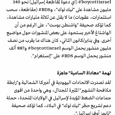
boycottisrael# (أي دعوة لمقاطعة إسرائيل) نحو 340
مليون مشاهدة على "تيك توك"، وBDS# (مقاطعة، سحب
استثمارات، عقوبات) ما لا يقل عن ثلاثة مليارات مشاهدة،
كما تؤكد صحيفة "واشنطن بوست"، على الرغم من أن
الهاشتاغ الأخير يستحوذ على بعض المنشورات حول مواضيع
أخرى. وفي يناير/كانون الثاني، كان هناك ما يقرب من نصف
مليون منشور يحمل الوسم boycottisrael# و887 ألف
منشور يحمل الوسم BDS# على "إنستغرام".
تهمة "معاداة السامية" جاهزة
لقد تصدرت الاتحادات اليهودية في أميركا الشمالية و"رابطة
مكافحة التشهير" المثيرة للجدال، وهي واحدة من اقوى
جماعات الضغط المؤيدة لإسرائيل في الولايات المتحدة، حملة
دعم تشريع حظر "تيك توك" في البلاد، كما تؤكد صحيفة
"تايمز أوف إسرائيل".