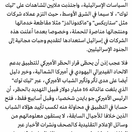
السياسات الإسرائيلية، واجتذبت ملايين المشاهدات على "تيك
توك"، لا سيما في الشرق الأوسط، حيث التزم عملاء شركات
مثل "ستاربكس" و"ماكدونالدز" مثلا مقاطعة خدماتها
ومنتجاتها مناصرة للحملة، وخصوصا بعدما أعلنت هذه
الشركات في إسرائيل استعدادها لتقديم وجبات مجانية إلى
الجنود الإسرائيليين.
فلا عجب إذن أن يحظى قرار الحظر الأميركي للتطبيق بدعم
الاتحاد الفيديرالي اليهودي في أميركا الشمالية، وخير دليل
أيضا على مدى تأثر وتأثير الشباب الأميركي، عبر "تيك توك"
الذي بلغت عائداته 16 مليار دولار قبيل التهديد بالحظر، أن
الرئيس الأميركي جو بايدن شخصيا، وقبل أسابيع فقط، فتح
حسابا في التطبيق في محاولة منه لكسب تأييد هؤلاء الشباب
الذين خلافا للأجيال السابقة، لا يستقون معلوماتهم من
وسائل الإعلام التقليدية كالصحف ونشرات الأخبار عبر