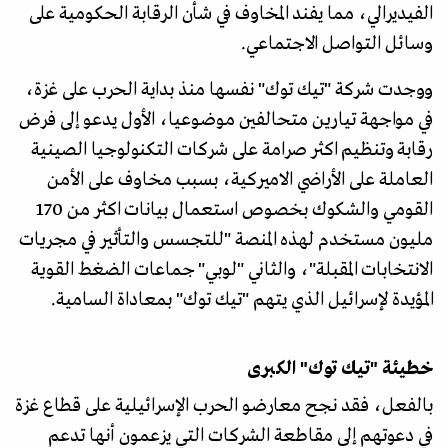
الفيديرالي، مما يفند المخاوف في شأن الرقابة الحكومية على
وسائل التواصل الاجتماعي.
ووجدت شركة "تيك توك" نفسها منذ بداية الحرب على غزة،
في مواجهة تيارين متحالفين موضوعيا، الأول يدعو إلى فرض
رقابة وتنظيم اكثر صرامة على شركات التكنولوجيا الصينية
العاملة على الأراضي الاميركية، بسبب مخاوف على الأمن
القومي والشكوك بخصوص استعمال بيانات اكثر من 170
مليون مستخدم لهذه المنصة "للتجسس والتأثير في مجريات
الانتخابات المقبلة"، والثاني "لوبي" جماعات الضغط القوية
المؤيدة لإسرائيل الذي يتهم "تيك توك" بمعاداة السامية.
خطيئة "تيك توك" الكبرى
بالفعل، فقد نجح معارضو الحرب الإسرائيلية على قطاع غزة
في دعوتهم إلى مقاطعة الشركات التي يزعمون أنها تدعم