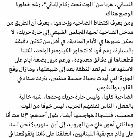
اللبناني، هربا من "الموت تحت ركام المباني"، رغم خطورة
الوضع هناك.
ومن يعرف اكتظاظ الضاحية وزحامها، يعرف أن الطريق من
مدخل الضاحية لجهة المجلس الشيعي إلى حارة حريك، لا
يمكن عبورها في الأيام العادية، في أقل من ثلاثين دقيقة
بالسيارة، رغم أنها لا تتجاوز الكيلومتر الواحد، لكننا
قطعناها في دقائق معدودة، ورغم مرور بضعة أيام على
الاستهداف، لم تعد المنطقة بعد إلى طبيعتها، وما زال وقع
المجزرة التي أودت بحياة خمسة مدنيين، يتردد صداه في
القلوب والنفوس.
الضاحية كلها، وليس حارة حريك وحدها، شبه خالية
بالفعل، الناس تقلقهم الحرب، ليس خوفا من الموت
فحسب، فللنجاة هواجسها أيضا، يقول أحدهم: "إذا مت أنا
وعائلتي أهون عليّ من الهروب، إلى أين سنهرب؟ نحن لسنا
على وئام مع بقية اللبنانيين، انغلقنا على ذاتنا وتقوقعنا في