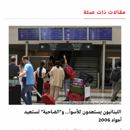
مقالات ذات صلة
لبنانيون قطعوا إجازاتهم الصيفية وسط إرباك كبير في تبديل الحجوزات والمواعيد
اللبنانيون يستعدون للأسوأ... و"الضاحية" تستعيد
أجواء 2006