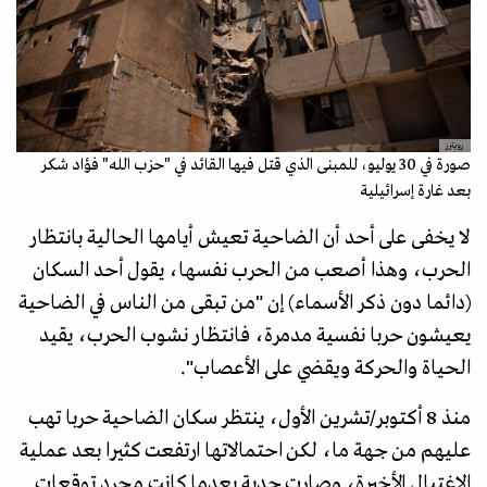
رويترز
صورة في 30 يوليو، للمبنى الذي قتل فيها القائد في "حزب الله" فؤاد شكر
بعد غارة إسرائيلية
لا يخفى على أحد أن الضاحية تعيش أيامها الحالية بانتظار
الحرب، وهذا أصعب من الحرب نفسها، يقول أحد السكان
(دائما دون ذكر الأسماء) إن "من تبقى من الناس في الضاحية
يعيشون حربا نفسية مدمرة، فانتظار نشوب الحرب، يقيد
الحياة والحركة ويقضي على الأعصاب".
منذ 8 أكتوبر/تشرين الأول، ينتظر سكان الضاحية حربا تهب
عليهم من جهة ما، لكن احتمالاتها ارتفعت كثيرا بعد عملية
الاغتيال الأخيرة، وصارت جدية بعدما كانت مجرد توقعات