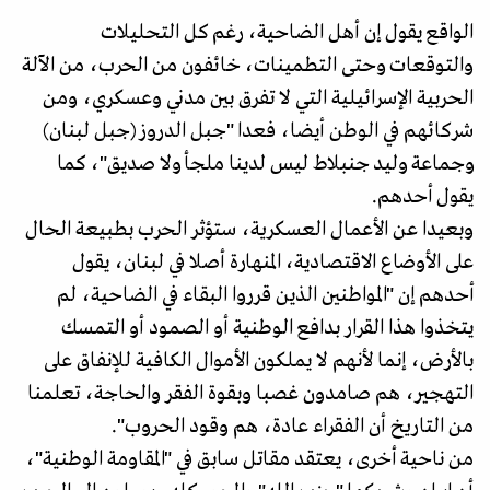
الواقع يقول إن أهل الضاحية، رغم كل التحليلات
والتوقعات وحتى التطمينات، خائفون من الحرب، من الآلة
الحربية الإسرائيلية التي لا تفرق بين مدني وعسكري، ومن
شركائهم في الوطن أيضا، فعدا "جبل الدروز (جبل لبنان)
وجماعة وليد جنبلاط ليس لدينا ملجأ ولا صديق"، كما
يقول أحدهم.
وبعيدا عن الأعمال العسكرية، ستؤثر الحرب بطبيعة الحال
على الأوضاع الاقتصادية، المنهارة أصلا في لبنان، يقول
أحدهم إن "المواطنين الذين قرروا البقاء في الضاحية، لم
يتخذوا هذا القرار بدافع الوطنية أو الصمود أو التمسك
بالأرض، إنما لأنهم لا يملكون الأموال الكافية للإنفاق على
التهجير، هم صامدون غصبا وبقوة الفقر والحاجة، تعلمنا
من التاريخ أن الفقراء عادة، هم وقود الحروب".
من ناحية أخرى، يعتقد مقاتل سابق في "المقاومة الوطنية"،