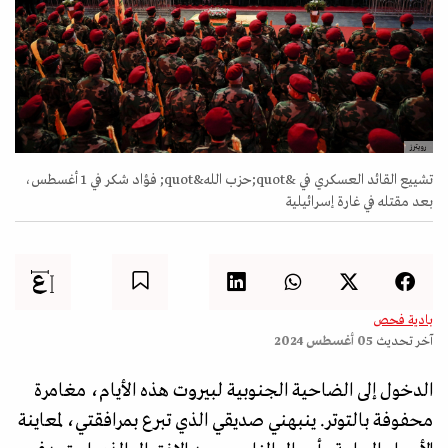
رويترز
تشييع القائد العسكري في &quot;حزب الله&quot; فؤاد شكر في 1 أغسطس،
بعد مقتله في غارة إسرائيلية
بادية فحص
آخر تحديث
05 أغسطس 2024
الدخول إلى الضاحية الجنوبية لبيروت هذه الأيام، مغامرة
محفوفة بالتوتر. ينبهني صديقي الذي تبرع بمرافقتي، لمعاينة