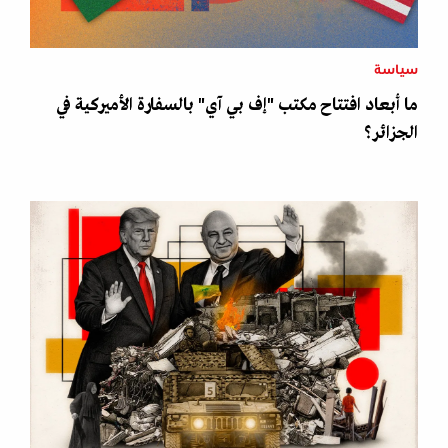
سياسة
ما أبعاد افتتاح مكتب "إف بي آي" بالسفارة الأميركية في
الجزائر؟