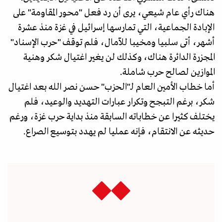
هناك رأي عام شيعي، يرى أن رد فعل "محور المقاومة" على
الإبادة الجماعية، التي تمارسها إسرائيل في غزة منذ عشرة
أشهر، أتى سلبيا ومخيبا للآمال، فلم توقف "حرب الإسناد"
المجزرة الدائرة هناك، وكذلك لن يغير اغتيال شكر وهنية
الموازين لصالح حرب شاملة.
أما خطاب الأمين العام لـ"الحزب" حسن نصر الله بعد اغتيال
شكر، برغم التبجح وتكرار عبارات التهديد والوعيد، فلم
يختلف كثيرا عن خطاباته السابقة منذ بداية حرب غزة، ورغم
حديثه عن الانتقام، فإنه عمليا لم يهدد بتوسيع الصراع.