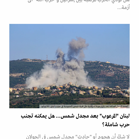
أزمة…
أعمدة الدخان تتصاعد بعد غارة جوية إسرائيلية على قرية شيحين الحدودية في جنوب لبنان، 28 يوليو
لبنان "المرعوب" بعد مجدل شمس... هل يمكنه تجنب
حرب شاملة؟
لا شكّ أن هجوم أو "حادث" مجدل شمس في الجولان