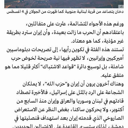
أب
دخان يتصاعد من قرية لبنانية جنوبية كما ظهرت من الجولان في 4 اغسطس
ورغم هذه الأجواء المتشائمة، عثرت على متفائلين،
باعتقادهم أن الحرب ما زالت بعيدة، وأن إيران سترد بطريقة
غير مؤذية، كما هو معتاد.
تستند هذه الفئة في تكوين رأيها، إلى تصريحات دبلوماسيين
أميركيين وإيرانيين، لا تظهر فيها نية صريحة لخوض حرب
شاملة، بل توسيع دائرة "قواعد الاشتباك" أكثر قليلا مما هو
متفق عليه.
وهناك آخرون يرون أن إيران و"حزب الله"، لا يملكان
الشجاعة على الرد بالمثل على إسرائيل، فالأخيرة تصطاد
قادتهم في لبنان وسوريا والعراق وإيران منذ السابع من
أكتوبر، ولا يحركون ساكنا، بغض النظر عن الاستعراض
الصاروخي الذي قدمته إيران بعد استهداف قنصليتها في
دمشق، لذلك ستسري القاعدة على الاغتيالين الجديدين.