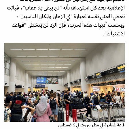
الإعلامية بعد كل استهداف بأنه "لن يبقى بلا عقاب"، فباتت
تعطي المعنى نفسه لعبارة "في الزمان والمكان المناسبين"،
وبحسب أدبيات هذه الحرب، فإن الرد لن يتخطى "قواعد
الاشتباك".
رويترز
قاعة المغادرة في مطار بيروت في 5 اغسطس