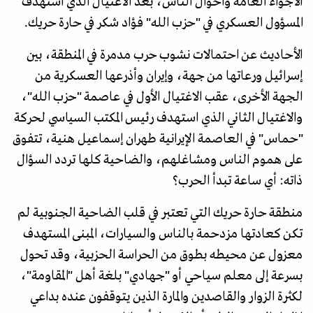
الأجواء العامة وأحوال الناس، بعد الاغتيال الذي استهدف
المسؤول العسكري في "حزب الله" فؤاد شكر في حارة حريك.
الأحاديث عن احتمالات نشوب حرب مدمرة في المنطقة، بين
إسرائيل ورعاتها من جهة، وإيران وأذرعها العسكرية من
الجهة الأخرى، عقب الاغتيال الأول في عاصمة "حزب الله"،
والاغتيال الثاني الذي استهدف رئيس المكتب السياسي لحركة
"حماس" في العاصمة الإيرانية طهران إسماعيل هنية، تتفوق
على هموم الناس ومشاغلهم، والضاحية كلها تردد السؤال
ذاته: أي ساعة تبدأ الحرب؟
منطقة حارة حريك التي تعتبر في قلب الضاحية الجنوبية لم
تكن كعادتها مزدحمة بالناس والسيارات، المبنى المستهدف
معزول عن محيطه بطوق من الحراسة الحزبية، وقد تحول
بسرعة إلى معلم سياحي أو "جهادي" بلغة أهل "المقاومة"،
لكثرة الزوار والقاصدين والمارة الذين يتوقفون عنده بداعي