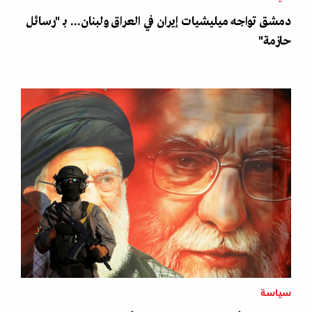
دمشق تواجه ميليشيات إيران في العراق ولبنان... بـ "رسائل
حازمة"
سياسة