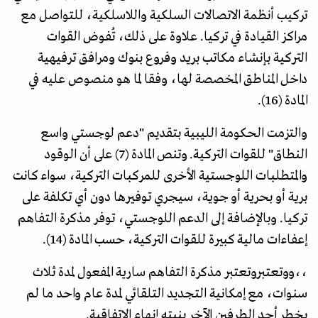
تركيب أنظمة الاتصالات السلكية واللاسلكية، للتواصل مع
مراكز القيادة في تركيا. علاوة على ذلك، تُفوض القوات
التركية بإنشاء مكاتب بريد وفروع بنوك ومرافق ترفيهية
داخل المناطق المخصصة لها، وفقا لما هو منصوص عليه في
المادة (16).
والتزمت الحكومة الليبية بتقديم "دعم لوجستي واسع
النطاق" للقوات التركية. وتنص المادة (7) على أن الوقود
والمتطلبات اللوجستية الأخرى للمركبات التركية، سواء كانت
برية أو بحرية أو جوية، سيجري توفيرها دون أي تكلفة على
تركيا. وبالإضافة إلى الدعم اللوجستي، توفر مذكرة التفاهم
إعفاءات مالية كبيرة للقوات التركية، حسب المادة (14).
،،ووتعتبروتعتبر مذكرة التفاهم سارية المفعول لمدة ثلاث
سنوات، مع إمكانية التجديد التلقائي لمدة عام واحد ما لم
يخطر أحد الطرفين الآخر بنيته إنهاء الاتفاقية.