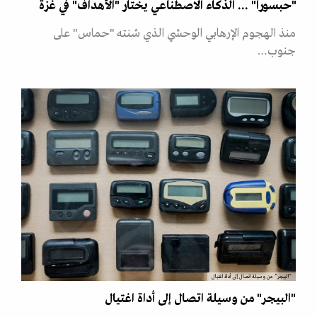
"حبسورا" ... الذكاء الاصطناعي يختار "الأهداف" في غزة
منذ الهجوم الإرهابي الوحشي الذي شنته "حماس" على
جنوب…
"البيجر" من وسيلة اتصال إلى أداة اغتيال
"البيجر" من وسيلة اتصال إلى أداة اغتيال