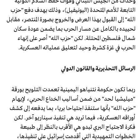
وحدات من الجيش اللبناني وقوات حفظ السلام الدولية
التابعة للأمم المتحدة (اليونيفيل)، وذلك بهدف دفع "حزب
الله" إلى القبول بهذا العرض والخروج بصورة المنتصر، مقابل
تحييده بالكامل عن مسار الحرب بما يضمن عودة سكان
شمال فلسطين المحتلة. لكن "حزب الله" أصر على إنهاء
الحرب في غزة كشرط وحيد لتعليق عملياته العسكرية.
الرسائل التحذيرية والقانون الدولي
ربما تكون حكومة نتنياهو اليمينية تعمدت التلويح بورقة
"ميليشيا لحد" من ضمن أساليب الخداع الحربي، لإيهام
"حزب الله" بأنها ستنفذ اجتياحا بريا، بما يدفعه إلى كشف
أوراقه العسكرية، فيما تريد هي تنفيذ سيناريو آخر. لكن
فكرة الاجتياح البري تبدو هي الأقرب بالنظر إلى طبيعة
الخطوات التمهيدية التي أقدمت إسرائيل على تنفيذها،