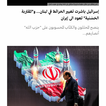
شرر يتطاير من مكان سقوط صاروخ اسرائيلي في بلدة زوطر في جنوب لبنان
إسرائيل باشرت تغيير الخرائط في لبنان... و"المقاربة
الحَسَنية" تعود الى إيران
ينصح المحللون والكتّاب المحسوبون على "حزب الله"
أنصارهم…