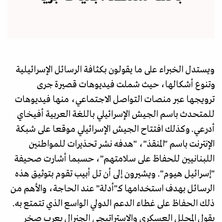
ويستدل الخبراء على ما يقولون بكثافة الرسائل الإسرائيلية
وتنوع أشكالها، حيث شملت فيديوهات قصيرة جرى
ترويجها عبر منصات التواصل الاجتماعي، منها فيديوهات
للمتحدث باسم الجيش الإسرائيلي باللغة العربية أفيخاي
أدرعي. وكذلك افتتاح الجيش الإسرائيلي موقعا على شبكة
الإنترنت باسم "المنقذ"، "هدفه نشر تحذيرات للمواطنين
اللبنانيين للحفاظ على سلامتهم"، حسبما أشارت صحيفة
"إسرائيل هيوم". ويشيرون إلى أن تل أبيب تقوم بتوثيق هذه
الرسائل بهدف استخدامها كـ"أدلة" عند الحاجة، والأهم من
ذلك الحفاظ على غطاء الدعم الدولي الواسع الذي تتمتع به.
يقول المحلل العسكري والاستراتيجي الجنرال يعرب صخر