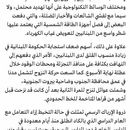
ومختلف الوسائط التكنولوجية على أنها تهديد محتمل، ولا
سيما مع تفشي الشائعات والأخبار المضللة، والتي دفعت
البعض إلى فصل أجهزة الطاقة الشمسية التي يعتمد عليها
شطر واسع من اللبنانيين لتعويض غياب الكهرباء.
علاوة على ذلك، أسهم ضعف استجابة الحكومة اللبنانية في
زيادة منسوب القلق لدى اللبنانيين، الأمر الذي دفعهم إلى
التهافت بكثافة على منافذ التجزئة ومحطات الوقود خلال
عطلة نهاية الأسبوع. كما اتسعت حركة النزوح لتشمل مدنا
في عمق محافظة الجنوب وضاحية بيروت الجنوبية،
وشملت عوائل تنزح للمرة الثانية بعد أن كانت قد نزحت قبل
أشهر من قراها المتاخمة للخط الحدودي.
ذروة الإرباك الرسمي تمثلت في حالة التخبط إزاء التعامل مع
العام الدراسي الذي بالكاد انطلق منذ أيام معدودة في
المدارس الخاصة دون المدارس الرسمية، حيث تسبب قرار وزير