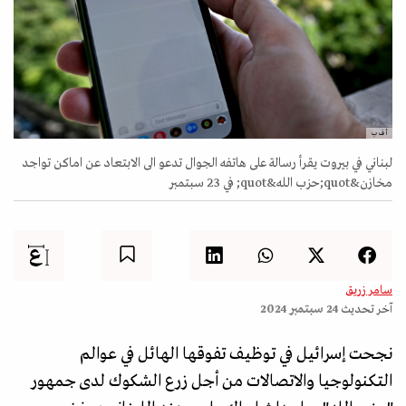
أ ف ب
لبناني في بيروت يقرأ رسالة على هاتفه الجوال تدعو الى الابتعاد عن اماكن تواجد
مخازن&quot;حزب الله&quot; في 23 سبتمبر
سامر زريق
آخر تحديث
24 سبتمبر 2024
نجحت إسرائيل في توظيف تفوقها الهائل في عوالم
التكنولوجيا والاتصالات من أجل زرع الشكوك لدى جمهور