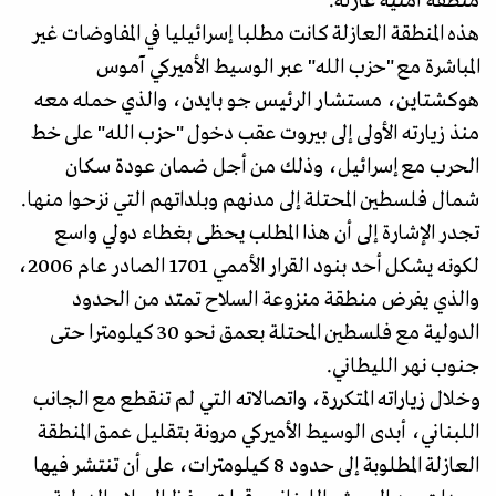
منطقة أمنية عازلة.
هذه المنطقة العازلة كانت مطلبا إسرائيليا في المفاوضات غير
المباشرة مع "حزب الله" عبر الوسيط الأميركي آموس
هوكشتاين، مستشار الرئيس جو بايدن، والذي حمله معه
منذ زيارته الأولى إلى بيروت عقب دخول "حزب الله" على خط
الحرب مع إسرائيل، وذلك من أجل ضمان عودة سكان
شمال فلسطين المحتلة إلى مدنهم وبلداتهم التي نزحوا منها.
تجدر الإشارة إلى أن هذا المطلب يحظى بغطاء دولي واسع
لكونه يشكل أحد بنود القرار الأممي 1701 الصادر عام 2006،
والذي يفرض منطقة منزوعة السلاح تمتد من الحدود
الدولية مع فلسطين المحتلة بعمق نحو 30 كيلومترا حتى
جنوب نهر الليطاني.
وخلال زياراته المتكررة، واتصالاته التي لم تنقطع مع الجانب
اللبناني، أبدى الوسيط الأميركي مرونة بتقليل عمق المنطقة
العازلة المطلوبة إلى حدود 8 كيلومترات، على أن تنتشر فيها