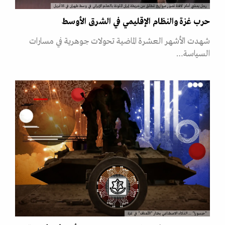
رجل يمشي أمام لافتة تصور صواريخ تنطلق من خريطة إيران الملونة بالعلم الإيراني في وسط طهران في 15 أبريل
حرب غزة والنظام الإقليمي في الشرق الأوسط
شهدت الأشهر العشرة الماضية تحولات جوهرية في مسارات
السياسة…
"حبسورا" ... الذكاء الاصطناعي يختار "الأهداف" في غزة