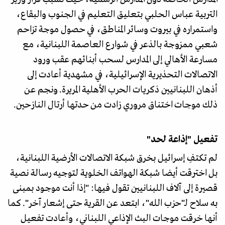
التربية عباس الحلبي بتعليق التعليم في الجنوب والبقاع،
واستمراره في بيروت وسائر المناطق، في حصول موجة تزاحم
شعبي ممزوجة بالذعر في شوارع العاصمة اللبنانية، مع
مسارعة الأهالي إلى المدارس لسحب أبنائهم عقب ورود
الاتصالات التحذيرية الإسرائيلية، في مشهدية أعادت إلى
أذهان اللبنانيين ذكريات الحرب الأهلية المريرة. ونجم عن
ذلك موجات اختناق مروري زادت من حدتها أرتال النازحين.
تفعيل "إذاعة لحد"
لم تكتفِ إسرائيل بخرق شبكة الاتصالات الأرضية اللبنانية،
بل اخترقت أيضا شبكة الهواتف الخلوية لتوجيه رسالة نصية
قصيرة إلى آلاف اللبنانيين تقول فيها: "إذا أنت موجود بمبنى
به سلاح لـ"حزب الله"، ابتعد عن القرية حتى إشعار آخر". كما
أنها خرقت موجات البث الإذاعي اللبناني، وأعادت تفعيل