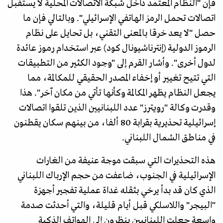
فإن "النظام المعتمد داخل شبكة الاتصالات المحلية لا يستقبل
اتصالات تحمل الرمز الهاتفي الإسرائيلي". وبالتالي فإن ما
حصل "لا يعد خرقا بالمعنى التقني، بل تحايل على نظام
الرموز الدولية (إنترناشيونال كود) عبر استخدام رموز عائدة
لدول أخرى". وأشار القرم إلى "وجود الكثير من التطبيقات
التي تتيح تغيير أو إخفاء المصدر الحقيقي للمكالمة، مما
يجعل النظام يظهر المكالمة وكأنها تأتي من مكان آخر". هذا
وقدرت وكالة "رويترز" عدد اللبنانيين الذين تلقوا اتصالات
إسرائيلية تحذيرية بقرابة 80 ألفا، من بينهم سكان يقطنون
في مناطق الشمال اللبناني.
هذه التحذيرات التي سبقت موجة عنيفة من الغارات
الإسرائيلية في الجنوب، ضاعفت من حجم الإرباك اللبناني
الذي كان قد بدأ يرخي بثقله غداة عملية تفجير أجهزة
"البيجر" واللاسلكي قبل أيام قليلة، والتي أحدثت صدمة
واسعة جعلت اللبنانيين ينظرون إلى الهواتف الذكية