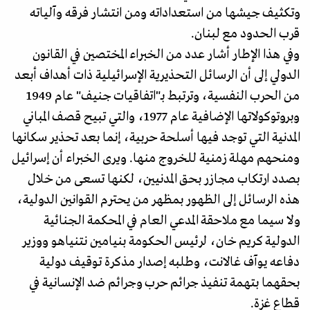
وتكثيف جيشها من استعداداته ومن انتشار فرقه وآلياته
قرب الحدود مع لبنان.
وفي هذا الإطار أشار عدد من الخبراء المختصين في القانون
الدولي إلى أن الرسائل التحذيرية الإسرائيلية ذات أهداف أبعد
من الحرب النفسية، وترتبط بـ"اتفاقيات جنيف" عام 1949
وبروتوكولاتها الإضافية عام 1977، والتي تبيح قصف المباني
المدنية التي توجد فيها أسلحة حربية، إنما بعد تحذير سكانها
ومنحهم مهلة زمنية للخروج منها. ويرى الخبراء أن إسرائيل
بصدد ارتكاب مجازر بحق المدنيين، لكنها تسعى من خلال
هذه الرسائل إلى الظهور بمظهر من يحترم القوانين الدولية،
ولا سيما مع ملاحقة المدعي العام في المحكمة الجنائية
الدولية كريم خان، لرئيس الحكومة بنيامين نتنياهو ووزير
دفاعه يوآف غالانت، وطلبه إصدار مذكرة توقيف دولية
بحقهما بتهمة تنفيذ جرائم حرب وجرائم ضد الإنسانية في
قطاع غزة.