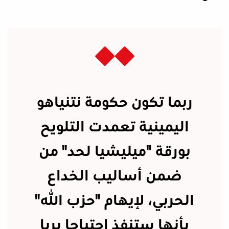
ربما تكون حكومة نتنياهو
اليمينية تعمدت التلويح
بورقة "ميليشيا لحد" من
ضمن أساليب الخداع
الحربي، لإيهام "حزب الله"
بأنها ستنفذ اجتياحا بريا