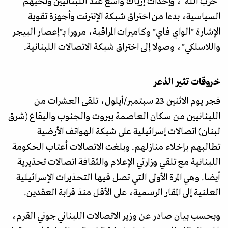
"حزب الله"، وإحداث إرباك واسع عند اللبنانيين ونخبهم
السياسية، بدءا من اختراق شبكة الإنترنت وأجهزة تقوية
الإشارة "الواي فاي" وكاميرات المراقبة، مرورا بـ"إعصار البيجر
واللاسلكي"، وصولا إلى اختراق شبكة الاتصالات اللبنانية.
خروقات تثير الذعر
فجر يوم الاثنين 23 سبتمبر/أيلول، تلقى العشرات من
اللبنانيين من سكان العاصمة بيروت والجنوب والبقاع (شرق
لبنان) اتصالات إسرائيلية على شبكة الهواتف الأرضية
تطالبهم بإخلاء منازلهم. وبلغت الاتصالات أعتاب الحكومة
اللبنانية مع تلقي وزارتي الإعلام والثقافة اتصالات تحذيرية
أيضا. وهي المرة الأولى التي تصل فيها التحذيرات الإسرائيلية
العلنية إلى المقار الرسمية، على الأقل منذ قرابة العقدين.
وبحسب بيان صادر عن وزير الاتصالات اللبناني جوني القرم،