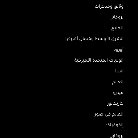
وثائق ومذكرات
بروفايل
الخليج
الشرق الأوسط وشمال أفريقيا
أوروبا
الولايات المتحدة الأميركية
آسيا
العالم
فيديو
كاريكاتور
العالم في صور
إنفوغراف
بروفايل