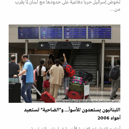
تخوض إسرائيل حربا دفاعية على حدودها مع لبنان لما يقرب
من…
لبنانيون قطعوا إجازاتهم الصيفية وسط إرباك كبير في تبديل الحجوزات والمواعيد
اللبنانيون يستعدون للأسوأ... و"الضاحية" تستعيد
أجواء 2006