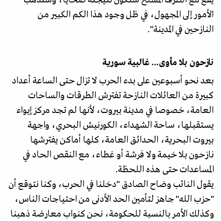
يقع مع الطرف المسلح ستكون نتيجته ضحايا، وستذهب
الأمور إلى المجهول، في ظل وجود هذا الكم الكبير من
النازحين في المدينة".
نازحون بلا مأوى... غالبية سورية
بعد نحو أسبوعين على بدء الحرب لا تزال حتى الساعة أعداد
كبيرة من العائلات النازحة تفترش الطرقات والساحات
العامة، خصوصا في مدينة بيروت، لأنها لم تجد مركز إيواء
يستقبلها، ساحة الشهداء، الكورنيش البحري، واجهة
بيروت البحرية، الحدائق العامة، كلها أماكن يفترشها
نازحون بلا خيمة ولا فرشة أو غطاء، مع النقص الحاد في
المساعدات حتى هذه اللحظة.
يقول النائب وضاح الصادق "دخلنا في الحرب، وكنا نتوقع أن
"حزب الله" جاهز لتأمين الحد الأدنى من احتياجات الناس،
وكذلك الأمر بالنسبة للحكومة، نحن كنواب معارضة ذهبنا