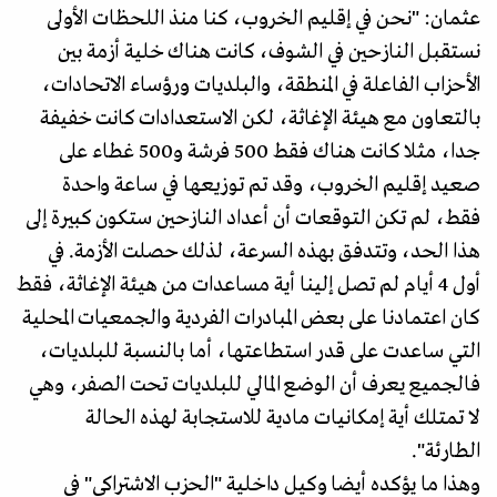
عثمان: "نحن في إقليم الخروب، كنا منذ اللحظات الأولى
نستقبل النازحين في الشوف، كانت هناك خلية أزمة بين
الأحزاب الفاعلة في المنطقة، والبلديات ورؤساء الاتحادات،
بالتعاون مع هيئة الإغاثة، لكن الاستعدادات كانت خفيفة
جدا، مثلا كانت هناك فقط 500 فرشة و500 غطاء على
صعيد إقليم الخروب، وقد تم توزيعها في ساعة واحدة
فقط، لم تكن التوقعات أن أعداد النازحين ستكون كبيرة إلى
هذا الحد، وتتدفق بهذه السرعة، لذلك حصلت الأزمة. في
أول 4 أيام لم تصل إلينا أية مساعدات من هيئة الإغاثة، فقط
كان اعتمادنا على بعض المبادرات الفردية والجمعيات المحلية
التي ساعدت على قدر استطاعتها، أما بالنسبة للبلديات،
فالجميع يعرف أن الوضع المالي للبلديات تحت الصفر، وهي
لا تمتلك أية إمكانيات مادية للاستجابة لهذه الحالة
الطارئة".
وهذا ما يؤكده أيضا وكيل داخلية "الحزب الاشتراكي" في