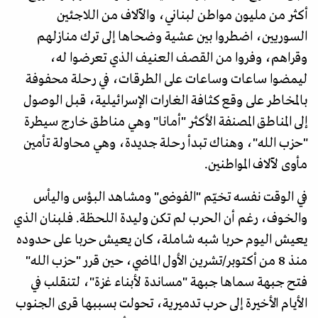
أكثر من مليون مواطن لبناني، والآلاف من اللاجئين
السوريين، اضطروا بين عشية وضحاها إلى ترك منازلهم
وقراهم، وفروا من القصف العنيف الذي تعرضوا له،
ليمضوا ساعات وساعات على الطرقات، في رحلة محفوفة
بالمخاطر على وقع كثافة الغارات الإسرائيلية، قبل الوصول
إلى المناطق المصنفة الأكثر "أمانا" وهي مناطق خارج سيطرة
"حزب الله"، وهناك تبدأ رحلة جديدة، وهي محاولة تأمين
مأوى لآلاف المواطنين.
في الوقت نفسه تخيّم "الفوضى" ومشاهد البؤس واليأس
والخوف، رغم أن الحرب لم تكن وليدة اللحظة. فلبنان الذي
يعيش اليوم حربا شبه شاملة، كان يعيش حربا على حدوده
منذ 8 من أكتوبر/تشرين الأول الماضي، حين قرر "حزب الله"
فتح جبهة سماها جبهة "مساندة لأبناء غزة"، لتنقلب في
الأيام الأخيرة إلى حرب تدميرية، تحولت بسببها قرى الجنوب