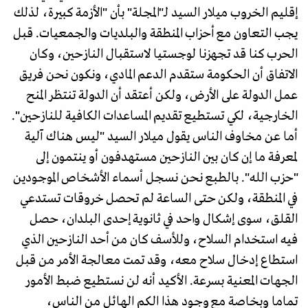
إقليم الخروب ميلار السيد لـ"المجلة" بأن "الأزمة كبيرة، لذلك
يجب التعاون مع أحزاب المنطقة والبلديات والجمعيات. قبل
الحرب كنا قد تجهزنا لوجستيا لاستقبال النازحين، وكان
الاتفاق أن الحكومة ستقدم الدعم المادي، ونكون نحن فريق
عمل الدولة على الأرض، ولكن أعتقد أن الدولة تنتظر المنح
الخارجية، لكي تستطيع تقديم المساعدات الكافية للنازحين".
أما عن مخاوف الناس يقول ميلار السيد "ليس هناك آلية
لمعرفة ما إن كان بين النازحين مستهدفون أو ينتمون إلى
"حزب الله". بالطبع نحن نسجل أسماء الأشخاص الموجودين
في المنطقة، ولكن حتى الساعة لم تحصل خروقات تستدعي
القلق، سوى إشكال واحد في ثانوية إحدى البلدان، حصل
فيه استخدام السلاح، وللأسف كان من أحد النازحين الذي
استطاع إدخال سلاح معه، وقد تمت معالجة الأمر من قبل
الجهات المعنية بسرعة. الأكيد أنه لن نستطيع ضبط الأمور
تماما وبخاصة مع وجود هذا الكم الهائل من الناس،