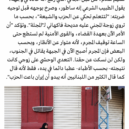
يقول الطبيب الشرعي إنه ساطور، وصرخ بوجهه قبل توجيه
ضربته: "لتتعلم تحكي عن الحزب والشيعة"، بحسب ما
تروي زوجة المجني عليه مديحة فاكهاني لـ"المجلة". وتؤكد "أن
الأمر الآن بعهدة القضاء، والقوى الأمنية لم تستطع حتى
الساعة توقيف المجرم، لأنه متوار عن الأنظار، وبحسب
البعض فإن المجرم أصبح الآن في الجبهة يقاتل في الجنوب،
ولكن لن نسكت عن حقنا. التعدي الوحشي على زوجي كانت
نتيجته- بحسب الأطباء- عطبا دائما في يده، فقط لأنه قال
كما قال الكثير من اللبنانيين أنه يبدو أن إيران باعت الحزب".