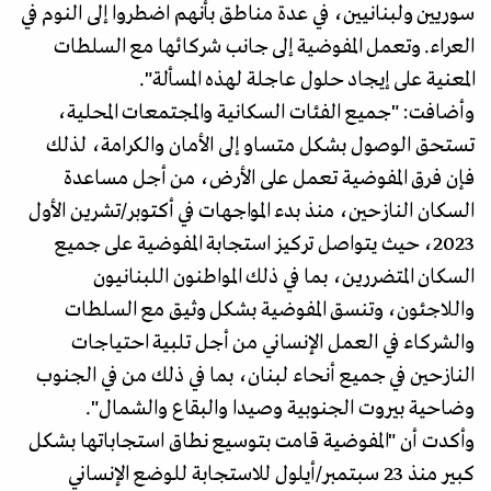
سوريين ولبنانيين، في عدة مناطق بأنهم اضطروا إلى النوم في
العراء. وتعمل المفوضية إلى جانب شركائها مع السلطات
المعنية على إيجاد حلول عاجلة لهذه المسألة".
وأضافت: "جميع الفئات السكانية والمجتمعات المحلية،
تستحق الوصول بشكل متساو إلى الأمان والكرامة، لذلك
فإن فرق المفوضية تعمل على الأرض، من أجل مساعدة
السكان النازحين، منذ بدء المواجهات في أكتوبر/تشرين الأول
2023، حيث يتواصل تركيز استجابة المفوضية على جميع
السكان المتضررين، بما في ذلك المواطنون اللبنانيون
واللاجئون، وتنسق المفوضية بشكل وثيق مع السلطات
والشركاء في العمل الإنساني من أجل تلبية احتياجات
النازحين في جميع أنحاء لبنان، بما في ذلك من في الجنوب
وضاحية بيروت الجنوبية وصيدا والبقاع والشمال".
وأكدت أن "المفوضية قامت بتوسيع نطاق استجاباتها بشكل
كبير منذ 23 سبتمبر/أيلول للاستجابة للوضع الإنساني