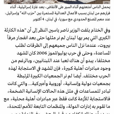
رويترز
يحمل الناس أمتعتهم أثناء السير على الأنقاض، بعد غارة إسرائيلية، أثناء
فرارهم من لبنان بسبب الأعمال العدائية المستمرة بين "حزب الله" وإسرائيل،
عند معبر المصنع الحدودي مع سوريا، في لبنان، 4 أكتوبر
وفي الختام يلفت الوزير ناصر ياسين النظر إلى أن "هذه الكارثة
الكبرى التي يمر بها لبنان لم نر مثلها حتى بعد انفجار مرفأ
بيروت، عندما نزل الناس جميعهم إلى الطرقات لطلب
المساعدة، وحتى في حرب يوليو/تموز 2006 كان المشهد
مختلفا، يبدو أن هناك تعبا عند اللبنانيين، وبالرغم من
وجود مبادرات أهلية كبيرة، فإن المشهد في الاستجابة لهذه
الحرب مختلف. أيضا لم نر الجمعيات الكبيرة المرتبطة
بجمعيات دولية وإنسانية، أوروبية وأميركية... والتي كانت
تبادر للمساعدات في مثل هذه الحالات الإنسانية الضخمة،
فالاستجابة للأزمة كانت فقط عبر مبادرات أهلية محلية، مع
ما تقوم به إدارات الدولة، والمنظمات التابعة للأمم المتحدة،