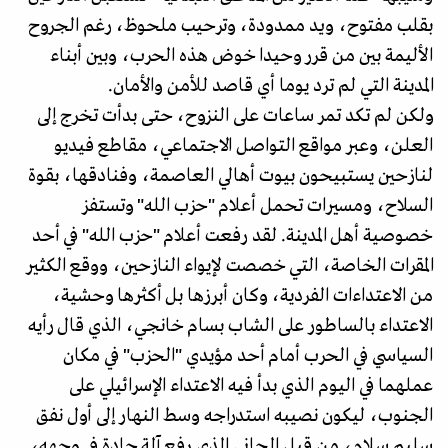
بقلب مفتوح، ويد ممدودة، وترحيب ملحوظ، رغم الجروح
الأليمة بين من قرر وحيدا خوض هذه الحرب، وبين أبناء
المدينة التي لم ترد يوما أي قاصد للأمن والأمان.
ولكن لم تكد تمر ساعات على النزوح، حتى بدأت تخرج إلى
العلن، وعبر مواقع التواصل الاجتماعي، مقاطع فيديو
لنازحين يستبيحون بيوت أهالي العاصمة، وفنادقها، بقوة
السلاح، ومسيرات تحمل أعلام "حزب الله" وتستفز
خصوصية أهل المدينة. لقد رفعت أعلام "حزب الله" في أحد
المقرات الخاصة، التي خصصت لإيواء النازحين، ووقع الكثير
من الاعتداءات الفردية، وكان أبرزها بل أكثرها وحشية،
الاعتداء بالساطور على الشاب بسام خانجي، الذي قال رأيه
السياسي في الحرب أمام أحد مؤيدي "الحزب" في مكان
عملهما في اليوم الذي بدأ فيه الاعتداء الإسرائيلي على
الجنوب، ليكون نصيبه استدراجه وسط النهار إلى أول نفق
سليم سلام، من قبل الجاني الذي رفع آلة حادة في وجهه،