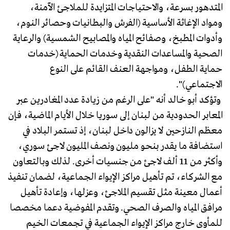
المتدهور بسرعة، والاحتياجات المتزايدة للملاجئ الآمنة،
ومواد الإغاثة الأساسية (الفرش والبطانيات وحصائر النوم،
وأدوات المطبخ، وصفائح المياه والمصابيح الشمسية) والرعاية
الصحية والمساعدات النقدية وخدمات الحماية (خدمات
حماية الطفل، ومواجهة العنف القائم على النوع
الاجتماعي)".
وتؤكد أبو خالد أنه "على الرغم من زيادة عدد المغادرين عبر
المعابر الحدودية من لبنان إلى سوريا خلال الأيام الماضية، فإن
معظم النازحين لا يزالون داخل لبنان، إذ تستمر البلاد في
استضافة ما يقدر بنحو مليون ونصف المليون لاجئ سوري،
وأكثر من 11 ألف لاجئ من جنسيات أخرى. لذلك وبالتعاون
مع الشركاء، تم تأهيل مراكز الإيواء الجماعية، لضمان تنفيذ
أعمال معينة مثل تقسيم الملاجئ، وعزلها، وإعادة تأهيل
مرافق المياه والصرف الصحي. وتقدم المفوضية دعما مخصصا
للمأوى خارج مراكز الإيواء الجماعية في تجمعات الخيم