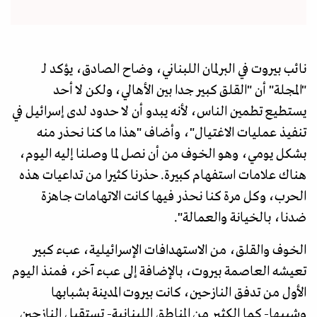
نائب بيروت في البرلمان اللبناني، وضاح الصادق، يؤكد لـ
"المجلة" أن "القلق كبير جدا بين الأهالي، ولكن لا أحد
يستطيع تطمين الناس، لأنه يبدو أن لا حدود لدى إسرائيل في
تنفيذ عمليات الاغتيال"، وأضاف "هذا ما كنا نحذر منه
بشكل يومي، وهو الخوف من أن نصل لما وصلنا إليه اليوم،
هناك علامات استفهام كبيرة. حذرنا كثيرا من تداعيات هذه
الحرب، وكل مرة كنا نحذر فيها كانت الاتهامات جاهزة
ضدنا، بالخيانة والعمالة".
الخوف والقلق، من الاستهدافات الإسرائيلية، عبء كبير
تعيشه العاصمة بيروت، بالإضافة إلى عبء آخر، فمنذ اليوم
الأول من تدفق النازحين، كانت بيروت المدينة بشبابها
وشيبها- كما الكثير من المناطق اللبنانية- تستقبل النازحين