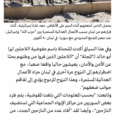
رويترز
يحمل الناس أمتعتهم أثناء السير على الأنقاض، بعد غارة إسرائيلية، أثناء
فرارهم من لبنان بسبب الأعمال العدائية المستمرة بين "حزب الله" وإسرائيل،
عند معبر المصنع الحدودي مع سوريا، في لبنان، 4 أكتوبر
وفي هذا السياق أكدت المتحدثة باسم مفوضية اللاجئين ليزا
أبو خالد لـ"المجلة" أن "اللاجئين الذين فروا من وطنهم بحثا
عن الأمن والأمان، يعيشون حاليا واقعا صعبا، مع
اضطرارهم إلى النزوح مرة أخرى في لبنان جراء الأعمال
العدائية المستمرة، وهذا النزوح المزدوج يؤدي إلى تفاقم
جوانب ضعفهم".
وتابعت: "بحسب المعلومات التي بلغت المفوضية، يتم طرد
بعض السوريين من مراكز الإيواء الجماعية التي تستضيف
النازحين"، وأيضا لقد "أفاد عدد من النازحين الجدد، من