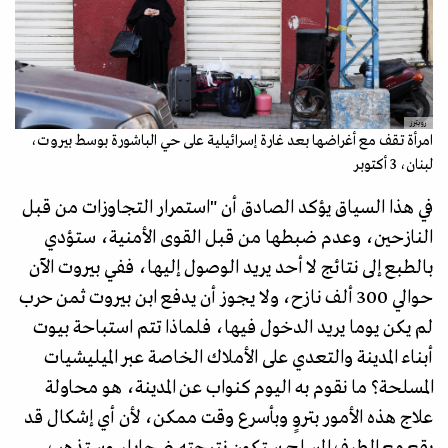
رويترز
امرأة تقف مع أغراضها بعد غارة إسرائيلية على حي الباشورة بوسط بيروت،
لبنان، 3 أكتوبر
في هذا السياق يؤكد الصادق أن "استمرار التجاوزات من قبل
النازحين، وعدم ضبطها من قبل القوى الأمنية، ستؤدي
بالطبع إلى نتائج لا أحد يريد الوصول إليها، ففي بيروت الآن
حوالي 300 ألف نازح، ولا يجوز أن يدفع ابن بيروت ثمن حرب
لم يكن يوما يريد الدخول فيها، فلماذا تتم استباحة بيوت
أبناء المدينة والتعدي على الأملاك الخاصة عبر الميليشيات
المسلحة؟ ما نقوم به اليوم كنواب عن المدينة، هو محاولة
علاج هذه الأمور بتروٍ وبأسرع وقت ممكن، لأن أي إشكال قد