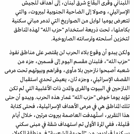
اللبناني وقرى البقاع شرق لبنان، إلى أهداف للجيش
الإسرائيلي، وصولا إلى الضاحية الجنوبية لبيروت، والتي
تتعرض يوميا لوابل من الصواريخ التي تدمر مباني سكنية
بكاملها، تحت ذريعة استخدام "حزب الله" لهذه المناطق
لتخزين أسلحته وترسانته الصاروخية.
ولكن يبدو أن وقوع بلاء الحرب لن يقتصر على مناطق نفوذ
"حزب الله"، فلبنان مقسم اليوم إلى قسمين، جزء من
شعبه أصبحوا نازحين بلا مأوى، وقراهم وبيوتهم تحت مرمى
القصف الإسرائيلي، وجزء ثان، يعيش تحدي استقبال
النازحين في البيوت والقرى والمدن ذات الأغلبية التي لم تكن
تؤيد يوما خوض "حزب الله" غمار هذه الحرب. ويبدو أن حتى
تلك المناطق هي في مرمى الأهداف الإسرائيلية، فحتى كتابة
هذا التقرير، استُهدفت العاصمة بيروت مرتين، خلال أيام
قليلة، ففي المرة الأولى تم استهداف شقة في مبنى سكني
يسكنها قياديون من "الجبهة الشعبية" في منطقة الكولا،