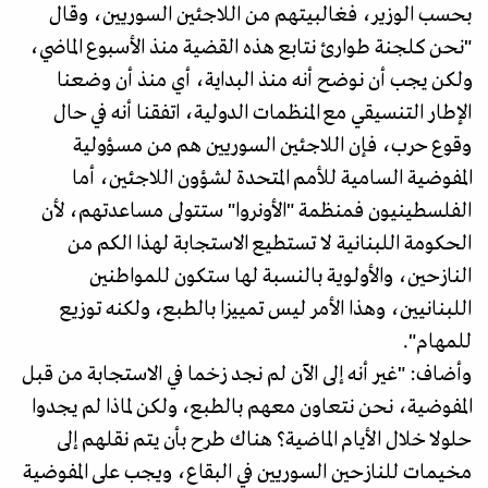
بحسب الوزير، فغالبيتهم من اللاجئين السوريين، وقال
"نحن كلجنة طوارئ نتابع هذه القضية منذ الأسبوع الماضي،
ولكن يجب أن نوضح أنه منذ البداية، أي منذ أن وضعنا
الإطار التنسيقي مع المنظمات الدولية، اتفقنا أنه في حال
وقوع حرب، فإن اللاجئين السوريين هم من مسؤولية
المفوضية السامية للأمم المتحدة لشؤون اللاجئين، أما
الفلسطينيون فمنظمة "الأونروا" ستتولى مساعدتهم، لأن
الحكومة اللبنانية لا تستطيع الاستجابة لهذا الكم من
النازحين، والأولوية بالنسبة لها ستكون للمواطنين
اللبنانيين، وهذا الأمر ليس تمييزا بالطبع، ولكنه توزيع
للمهام".
وأضاف: "غير أنه إلى الآن لم نجد زخما في الاستجابة من قبل
المفوضية، نحن نتعاون معهم بالطبع، ولكن لماذا لم يجدوا
حلولا خلال الأيام الماضية؟ هناك طرح بأن يتم نقلهم إلى
مخيمات للنازحين السوريين في البقاع، ويجب على المفوضية