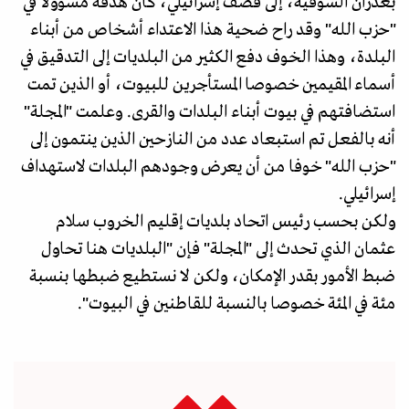
بعدران الشوفية، إلى قصف إسرائيلي، كان هدفه مسؤولا في
"حزب الله" وقد راح ضحية هذا الاعتداء أشخاص من أبناء
البلدة، وهذا الخوف دفع الكثير من البلديات إلى التدقيق في
أسماء المقيمين خصوصا المستأجرين للبيوت، أو الذين تمت
استضافتهم في بيوت أبناء البلدات والقرى. وعلمت "المجلة"
أنه بالفعل تم استبعاد عدد من النازحين الذين ينتمون إلى
"حزب الله" خوفا من أن يعرض وجودهم البلدات لاستهداف
إسرائيلي.
ولكن بحسب رئيس اتحاد بلديات إقليم الخروب سلام
عثمان الذي تحدث إلى "المجلة" فإن "البلديات هنا تحاول
ضبط الأمور بقدر الإمكان، ولكن لا نستطيع ضبطها بنسبة
مئة في المئة خصوصا بالنسبة للقاطنين في البيوت".