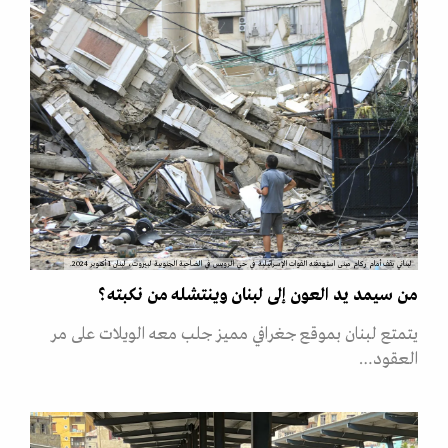
لبناني يقف أمام ركام مبنى استهدفته القوات الإسرائيلية في حي الرويس في الضاحية الجنوبية لبيروت، لبنان 1 أكتوبر 2024.
من سيمد يد العون إلى لبنان وينتشله من نكبته؟
يتمتع لبنان بموقع جغرافي مميز جلب معه الويلات على مر
العقود…