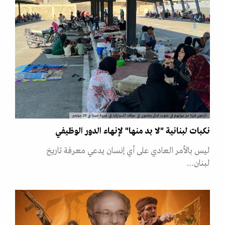
نازحون فروا من بيوتهم في جنوب لبنان يحتمون في موقف للسيارات في مدينة صيدا في 29 سبتمبر
نكبات لبنانية "لا بد منها" لإنهاء الدور الوظيفي
ليس بالأمر العادي على أي إنسان يدعي معرفة تاريخ
لبنان…