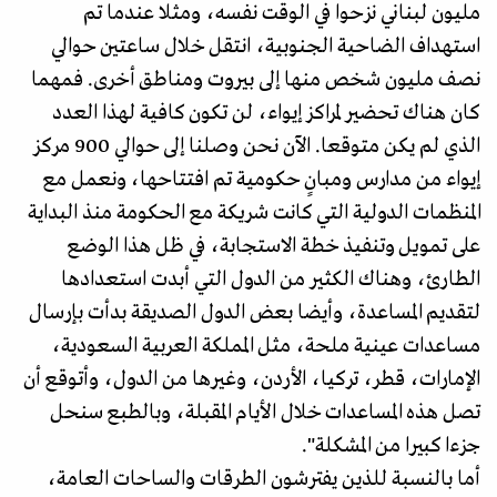
مليون لبناني نزحوا في الوقت نفسه، ومثلا عندما تم
استهداف الضاحية الجنوبية، انتقل خلال ساعتين حوالي
نصف مليون شخص منها إلى بيروت ومناطق أخرى. فمهما
كان هناك تحضير لمراكز إيواء، لن تكون كافية لهذا العدد
الذي لم يكن متوقعا. الآن نحن وصلنا إلى حوالي 900 مركز
إيواء من مدارس ومبانٍ حكومية تم افتتاحها، ونعمل مع
المنظمات الدولية التي كانت شريكة مع الحكومة منذ البداية
على تمويل وتنفيذ خطة الاستجابة، في ظل هذا الوضع
الطارئ، وهناك الكثير من الدول التي أبدت استعدادها
لتقديم المساعدة، وأيضا بعض الدول الصديقة بدأت بإرسال
مساعدات عينية ملحة، مثل المملكة العربية السعودية،
الإمارات، قطر، تركيا، الأردن، وغيرها من الدول، وأتوقع أن
تصل هذه المساعدات خلال الأيام المقبلة، وبالطبع سنحل
جزءا كبيرا من المشكلة".
أما بالنسبة للذين يفترشون الطرقات والساحات العامة،