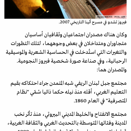
Hasan MROUE - POOL- AFP
فيروز تشدو في مسرح أثينا التاريخي 2007.
وكان هناك مصدران اجتماعيان وثقافيان أساسيان
متجاوران ومتداخلان في بعض وجوههما، لتلك التطورات
والتغيرات التي استُدخلت في الحساسية الشعرية والموسيقية
الرحبانية، وفي صناعة صورة شخصية فيروز النجومية.
والمصدران هما:
مجتمع جبل لبنان الريفي شبه المتمدن جراء احتكاكه بقيم
التعليم الغربي، أقله منذ نيله حكما ذاتيا سُمّي "نظام
المتصرفية" في العام 1860.
مجتمع الانفتاح والخليط المديني البيروتي، منذ تأثر نخب
المدينة وفئاتها المتوسطة بالتحديث الغربي والثقافة الغربية،