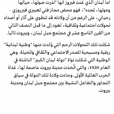
أما لبنان الذي غنت فيروز أنها "نذرت صوتها، حياتها
وموتها، لمجده"، فهو محض مجاز فني تعبيري فيرروزي -
رحباني، على الرغم من أن ولادته قد تنطوي على آثار أو أصداء
تحولات اجتماعية وثقافية، تعود إلى ما قبل النصف الثاني
من القرن التاسع عشر في مجتمع جبل لبنان، وبيروت تاليا.
شكلت تلك التحولات الرحم التي وُلدت منها "وطنية لبنانية"
ريفية ومسيحية المصدر الاجتماعي والثقافي والمخيلة. وهي
الوطنية التي شكلت نواة "دولة لبنان الكبير" الناشئة في
العام 1920، والتي اتُخذت مدينة بيروت عاصمة لها، غداة
الحرب العالمية الأولى. وجاءت ولادة تلك الدولة في سياق
التجاور والتفاعل النشيط بين مجتمع جبل لبنان ومدينة
بيروت.