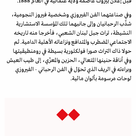
قبل إعلان بيروت عاصمة ولاية عثمانية في العام 1888.
وفي صناعتهما الفن الفيروزي وشخصية فيروز النجومية،
شذّب الرحبانيان وإلى جانبهما تلك المؤسسة الاستشارية
النشيطة، تراث جبل لبنان الشعبي، فأخرجا منه تاريخه
الاجتماعي المضطرب والمتدافع ونزاعاته الأهلية الدامية. ثم
حولا ذاك التراث صورا فولكلورية بسيطة في رومنطيقيتها
وفي أناقة حنينها المتعالي، الحزين والمعزّي، إلى طيب العيش
وبراءته في الريف الذي تحوّل في الفن الرحباني - الفيروزي
لوحات مرسومة بألوان مائية.