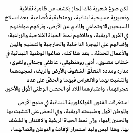
لكن صوغ شعرية ذاك المجاز يكشف عن ظاهرة ثقافية
وتعبيرية مسيحية لبنانية، رومنطيقية فُصامية: بعد انسلاخ
المسيحيين الاجتماعي والمادي عن الأرض، وتركهم مواطنهم
في القرى الريفية، وطلاقهم نمط الحياة الفلاحية والزراعية،
وإقبالهم على الهجرة الداخلية والخارجية والتعليم والمهن
والأعمال المحدثة... بعد هذا كله، صاغوا الوطنية اللبنانية في
خطاب معنوي، أدبي رومنطيقي، عاطفي وجداني ولغوي،
مداره ومدده التعلّق الشغوف بالأرض والريف، تمجيدهما
والتشبث بهما والانغراس فيهما والحضّ على عدم
هجرانهما، واعتبارهما الملاذ أو الحصن الوطني الأول والأخير.
استغرقت الفنون الفولكلورية اللبنانية في مديح الأرض
والموطن الأول وطبيعته الريفية، وفي الحض على التشبث بها
والحنين إليها، وإلى نمط الحياة الريفية والافتتان والشغف
بها. وهذا ليس وليد استمرار الإقامة والتوطن واتصالهما،