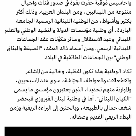
وأحاسيس ذوقية حفرت بقوة في صدور فئات وأجيال
متنوعة من اللبنانيين، ومن البلدان العربية. وذلك أكثر
بكثير وبأشواط، من الوطنية اللبنانية الرسمية الجامعة
الباردة، أي وطنية مؤسسات الدولة والنشيد الوطني والعلم
اللبناني وعيد الاستقلال وسائر مكوِّنات عقد الجماعات
اللبنانية الرسمي. ومن أسماء ذاك العقد، "الصيغة والميثاق
الوطني" بين الجماعات الطائفية في البلاد.
تكاد الوطنية هذه تكون لفظية، وخالية من المشاعر
والانفعالات والعواطف الجيّاشة، سوى عند المسيحيين،
والموارنة منهم تحديدا، الذين يعتبرون مؤسسي ما يسمى
"الكيان اللبناني". أما في وطنية لبنان الفيروزي فيحضر
شغف جمالي بالطبيعة، وبالحنين إلى البراءة الريفية وزمن
البطء الريفي القديم وصفائه.