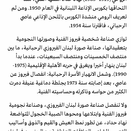
التحاقها بكورس الإذاعة اللبنانية في العام 1950. ومن ثم
تعريف الرومي منشدة الكورس بالملحن الإذاعي عاصي
الرحباني، فاقترنا سنة 1954.
توازي صناعة شخصية فيروز الفنية وصورتها النجومية
بتعقيداتها، صناعة صورة لبنان الفيروزي الرحبانية، ما بين
منتصف الخمسينات ومنتصف السبعينات، عندما بدأ
لبنان ينهار أخيرا ويغرق في حربه الأهلية الإقليمية (1975-
1990). وشمل الانهيار الأسرة الرحبانية: انفصال فيروز عن
عاصي، بعد إصابته سنة 1973 بجلطة دماغية عنيفة دمرت
الكثير من حواسه وذاكرته وحساسيته الفنية.
ولا تنفصل صناعة صورة لبنان الفيروزي، وصناعة نجومية
فيروز الفنية وابتلاعها ومحوها الصبية الخجول المتواضعة
نهاد حداد، عن تطور نمط العيش والقيم والذوق وأساليب