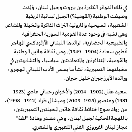
في تلك الدوائر الكثيرة بين بيروت وجبل لبنان، وُلِدت
وصيغت الوطنية (القومية؟) الجبل لبنانية الريفية
الشعبية، المسيحية والمارونية التراث الذاكرة والمخيلة والمشاعر.
وهي تشبه في وجوه عدة القومية السورية الجغرافية
والطبيعية الحضارية، لرائدها اللبناني الأرثوذكسي المهاجر
أنطون سعادة (1904 - 1949). ومن ثقافة هاتين الوطنية
والقومية، المتنافرتين والمتعاديتين سياسيا، والمتشابهتين في
مخيلتهما التعبيرية، نشأ ما يسمى الأدب اللبناني المهجري،
ورائده الأبرز جبران خليل جبران.
سعيد عقل (1902 - 2014) والأخوان رحباني عاصي (1923-
1981) ومنصور (1925- 2009) وميشال طراد (1912 - 1998)،
من رواد صوغ اختلاط ثقافة هاتين المخيلتين التعبيريتين،
باللهجة المحكية لجبل لبنان، وهي مصدر ومادة "لغة"
مجاز لبنان الفيروزي الفني التعبيري والشعري.