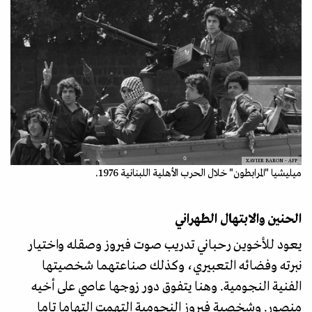
XAVIER BARON - AFP
ميليشيا "المرابطون" خلال الحرب الأهلية اللبنانية 1976.
الحنين والابتهال الطهراني
يعود للأخوين رحباني تدريب صوت فيروز وصقله واختيار
نبرته وفضائه التعبيري، وكذلك صناعتهما شخصيتها
الفنية النجومية. وهنا يتفوق دور زوجها عاصي على أخيه
منصور. وشخصية فيروز النجومية التهمت التهاما تاما