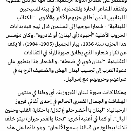
وتقتصر على شعائر الدولة الرسمية. كما أنها لم تكن عضوية
وتفتقد المشاعر الحارة والمتجذرة، إلا في بيئة المسيحيين
اللبنانيين الذين أطلق حزبهم الأكبر والأقوى - "الكتائب
اللبنانية" - شعارا موجها إلى المسلمين قال لهم فيه بدايات
الحروب الأهلية "أحبوه (أي لبنان) أو غادروه". وكان مؤسس
هذا الحزب سنة 1936، بيار الجميل (1905- 1984)، لا يكف
عن تكرار شعاره الذي يطابق صورة المرأة في الثقافات
التقليدية: "لبنان قوي في ضعفه". والشعار هذا ينطوي على
دعوة العرب إلى تجنيب لبنان الهش والضعيف الزج به في
صراعهم وحروبهم مع إسرائيل.
وهكذا كانت صورة لبنان الفيروزية، أي وطنا في منتهى
الهشاشة والجمال القمري الحالم في إحدى أغاني فيروز
الرحبانية: "لبنان يا أخضر حلو عَ تلال/ يا حكاية القلب وحنين
البال". أو كما في أغنية أخرى: "نحنا والقمر جيران/ بيتو خلف
تلالنا بيطلع/ من قبالنا يسمع الألحان". وهو دائما على هذه