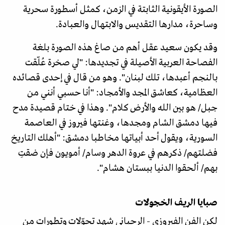
الصورة الأيقونية الثابتة في الزمن، كمثل أسطورة سحرية
وساحرة، مدارها التقديس والابتهال والعبادة.
وقد يكون سعيد عقل أهم من صاغ هذه الصورة بلغة
الفصاحة العربية الأصيلة في تجديدها: "لي صخرة عُلّقت
بالنجم أعبدها، تلك لبنان". وهو من قال في إحدى قصائده
العظامية، كعاشق المجد والأمجاد: "أنا حسبي أنني من
جبل/ هو بين الله والأرض كلام". وهذا في ختام قصيدة مدح
فيها دمشق الشام ومجدها، وغنتها فيروز في العاصمة
السورية، ويقول أحد أبياتها مخاطبا دمشق: "أهلك التاريخ
فضلتهم/ ذكرهم في عروة الدهر وسام/ أمويون فإن ضقتِ
بهم/ ألحقوا الدنيا ببستان هشام".
صبايا الريف الخجولات
لكن الفن الفيروزي - الرحباني شهد تحوّلات وتطورات من