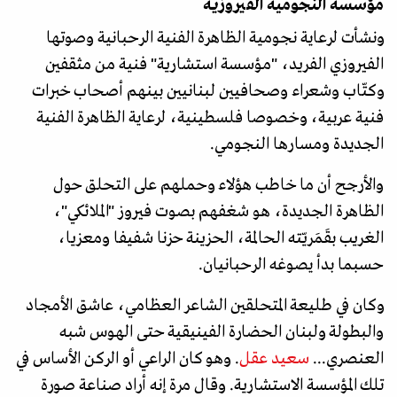
مؤسسة النجومية الفيروزية
ونشأت لرعاية نجومية الظاهرة الفنية الرحبانية وصوتها
الفيروزي الفريد، "مؤسسة استشارية" فنية من مثقفين
وكتّاب وشعراء وصحافيين لبنانيين بينهم أصحاب خبرات
فنية عربية، وخصوصا فلسطينية، لرعاية الظاهرة الفنية
الجديدة ومسارها النجومي.
والأرجح أن ما خاطب هؤلاء وحملهم على التحلق حول
الظاهرة الجديدة، هو شغفهم بصوت فيروز "الملائكي"،
الغريب بقَمَريّته الحالمة، الحزينة حزنا شفيفا ومعزيا،
حسبما بدأ يصوغه الرحبانيان.
وكان في طليعة المتحلقين الشاعر العظامي، عاشق الأمجاد
والبطولة ولبنان الحضارة الفينيقية حتى الهوس شبه
العنصري...
سعيد عقل
. وهو كان الراعي أو الركن الأساس في
تلك المؤسسة الاستشارية. وقال مرة إنه أراد صناعة صورة