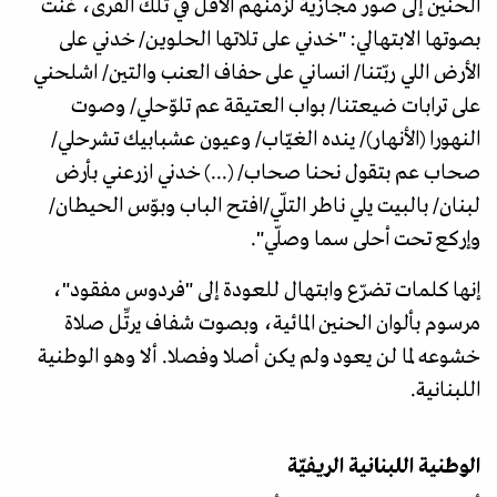
الحنين إلى صور مجازية لزمنهم الآفل في تلك القرى، غنت
بصوتها الابتهالي: "خدني على تلاتها الحلوين/ خدني على
الأرض اللي ربّتنا/ انساني على حفاف العنب والتين/ اشلحني
على ترابات ضيعتنا/ بواب العتيقة عم تلوّحلي/ وصوت
النهورا (الأنهار)/ ينده الغيّاب/ وعيون عشبابيك تشرحلي/
صحاب عم بتقول نحنا صحاب/ (...) خدني ازرعني بأرض
لبنان/ بالبيت يلي ناطر التلّي/افتح الباب وبوّس الحيطان/
وإركع تحت أحلى سما وصلّي".
إنها كلمات تضرّع وابتهال للعودة إلى "فردوس مفقود"،
مرسوم بألوان الحنين المائية، وبصوت شفاف يرتِّل صلاة
خشوعه لما لن يعود ولم يكن أصلا وفصلا. ألا وهو الوطنية
اللبنانية.
الوطنية اللبنانية الريفيّة