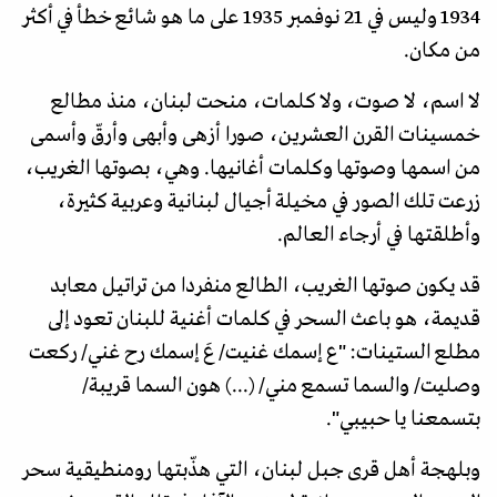
1934 وليس في 21 نوفمبر 1935 على ما هو شائع خطأ في أكثر
من مكان.
لا اسم، لا صوت، ولا كلمات، منحت لبنان، منذ مطالع
خمسينات القرن العشرين، صورا أزهى وأبهى وأرقّ وأسمى
من اسمها وصوتها وكلمات أغانيها. وهي، بصوتها الغريب،
زرعت تلك الصور في مخيلة أجيال لبنانية وعربية كثيرة،
وأطلقتها في أرجاء العالم.
قد يكون صوتها الغريب، الطالع منفردا من تراتيل معابد
قديمة، هو باعث السحر في كلمات أغنية للبنان تعود إلى
مطلع الستينات: "ع إسمك غنيت/ عَ إسمك رح غني/ ركعت
وصليت/ والسما تسمع مني/ (...) هون السما قريبة/
بتسمعنا يا حبيبي".
وبلهجة أهل قرى جبل لبنان، التي هذّبتها رومنطيقية سحر