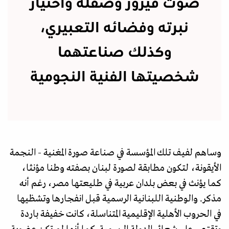
صوت فيروز وصقله واختيار
نبرته وفضائه التعبيري،
وكذلك صناعتهما
شخصيتها الفنية النجومية
وساهم لفيف تلك المؤسسة في صناعة صورة المغنية - النجمة
الأيقونة، لتكون مطابقة لصورة لبنان بصفته وطنا مؤنثا،
كما يؤنث في بعض بلدان عربية في طليعتها مصر، رغم أنه
مذكر. والوطنية اللبنانية الرسمية قبل انفجارها وتشظيها
في الحروب الأهلية الإقليمية المتناسلة، كانت خفيفة باردة