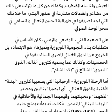
المعيش وتناسله المضطرب. وكذلك من كل ما يترتب على ذلك
من مشاعر وانفعالات متنازعة في صدور البشر، ما خلا تلك
التي تجد تصريفها في طهرانية الحنين المتعالي والمتسامي في
سحر الوجد الصوفي.
على الصعيد الفني، الوضعي والزمني، كان الأساس في
متطلبات بناء النجومية الفيروزية وتميزها، هو الابتعاد، بل
الخروج عن الذوق الغنائي المصري السائد بقوة في
الخمسينات. وكذلك عما يسميه كثيرون آنذاك، الذوق
"البدوي" الشائع في "بلاد الشام".
أما الرحلة الفيروزية - الرحبانية التي يسميها كثيرون "لبننة"
الأغنية والذوق الغنائي - أي ليصيرا لبنانيين ومصدر
"لغتهما" ومخيلتهما وقيمهما الجمالية والأخلاقية في
"الريف اللبناني" المتمدن - فكانت قد بدأت بمنح حليم
الروحي (1919- 1983) نهاد حداد اسمها الفني، منذ