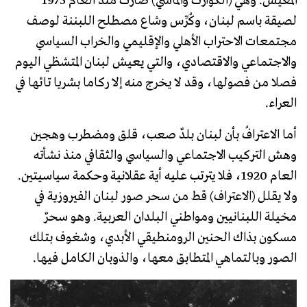
المعيش. وهي (الكوارث والمآسي) صارت منذ العام 1975
لصيقة باسم لبنان، وكُرِّس وشاع مصطلح اللبننة لوصف
مجتمعات الاحتراب الأهلي والإقليمي والخراب السياسي
والاجتماعي والاقتصادي، والتي يعيش لبنان المتشظي اليوم
فصلا من فصولها، وقد لا يخرج منه إلا ركاما بشريا تائها في
العراء.
أما الاعترافُ بأن لبنان بلدٌ صعب، قلق ومضطرب وهجين
وهش التركيب الاجتماعي والسياسي والثقافي منذ نشأته
العام 1920، فلا يترتب عليه أية عقلانية وحكمة سياسيتين.
ولا يقلل (الاعتراف) قط من سحر صور لبنان الفيروزية في
مخيلة اللبنانيين ومواطني البلدان العربية. وهو سحرٌ
مسكون بذاك الحنين الرومنطيقي الأبدي، وشغوف بتلك
الصور وبالتماهي المتطابق معها، والذوبان الكامل فيها.