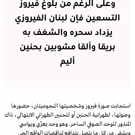
وعلى الرغم من بلوغ فيروز
التسعين فإن لبنان الفيروزي
يزداد سحره والشغف به
بريقا وألقا مشوبين بحنين
أليم
استجابت صورة فيروز وشخصيتها النجوميتان، حضورها
وصوتها، لطهرانية الحنين أو للحنين الطهراني الابتهالي، ذاك
المنذور للوجد الصوفي الساحر. وهو وجد يعزّي ويواسي
ويشفي من كل ما يتصل بتدافع تناقضات الواقع الحي