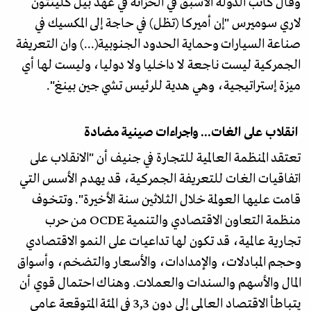
وقال كاتب الدولة الأسبق في الخزانة في عهد بيل كلينتون
لاري سوميرس "إن أميركا (تظل) في حاجة إلى المكسيك في
صناعة السيارات وحماية الحدود الجنوبية(...) وان التعريفة
الجمركية ليست ناجعة لا داخليا ولا دوليا، وليست لها أي
ميزة إستراتيجية، وهي هدية للرئيس تشي جين بينغ".
انقلاب على الغات... واجراءات صينية مضادة
تعتقد المنظمة العالمية للتجارة في جنيف أن "الانقلاب على
اتفاقيات الغات للتعريفة الجمركية، قد يهدم الأسس التي
قامت عليها العولمة خلال الثلاثين سنة الأخيرة". وتتخوف
منظمة التعاون الاقتصادي والتنمية OCDE من حرب
تجارية عالمية، قد تكون لها تداعيات على النمو الاقتصادي
وحجم المبادلات، والإمدادات، والأسعار والتضخم، وأسواق
المال والأسهم والسندات والعملات. وهناك احتمال قوي أن
يتباطأ الاقتصاد العالمي إلى دون 3,3 في المئة المتوقعة عامي