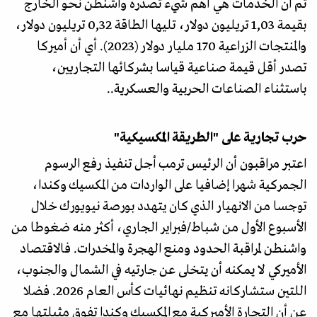
ثم ان الخدمات هي أهم شيء تصدره واشنطن نحو الخارج
بقيمة 1,03 تريليون دولار، تليها الطاقة 0,32 تريليون دولار،
والمنتجات الزراعية 170 مليار دولار (2023). أي أن أميركا
تصدر أقل قيمة صناعية قياسا بشركائها التجاريين،
باستثناء الصناعات الحربية والعسكرية..
حرب تجارية على "الطريقة المكسيكية"
اعتبر مراقبون أن الرئيس ترمب أجل تنفيذ رفع الرسوم
الجمركية شهرا إضافيا على الواردات من المكسيك وكندا،
توجسا من الانهيار الذي كان يتهدد بورصة نيويورك خلال
الأسبوع الأول من شباط/فبراير الجاري، أكثر منه ضغوطا من
واشنطن لمراقبة الحدود ومنع الهجرة والمخدرات. فالاقتصاد
الأميركي لا يمكنه أن يتخلى عن جارتيه في الشمال والجنوب،
اللتين ستشاركانه تنظيم نهائيات كأس العام 2026. فضلا
عن أن التجارة الأميركية مع المكسيك وكندا تفوق مثيلتها مع