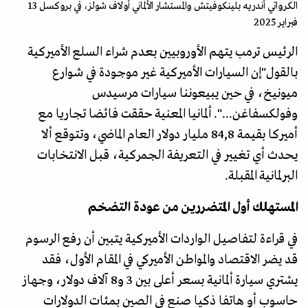
الكرواتي أندريه بلينكوفيتش والمستشار الألماني أولاف شولز، في بروكسل 13
فبراير 2025
الرئيس ترمب يتهم الأوروبيين بعدم شراء السلع الأميركية
بالقول"إن السيارات الأميركية غير موجودة في شوارع
ميونيخ، في حين يبيعوننا سيارات مرسيدس
وفولكسفاغن...". ألمانيا المعنية حققت فائضا تجاريا مع
أميركا بقيمة 84,8 مليار دولار العام الماضي، وتتوقع ألا
يحدث أي تغيير في التعريفة الجمركية، قبل الانتخابات
البرلمانية المقبلة.
المستهلك أول المتضررين من عودة التضخم
في قراءة لتفاصيل الواردات الأميركية يتبين أن رفع الرسوم
قد يضر الاقتصاد والمواطن الأميركي في المقام الأول، فقد
يشتري سيارة ألمانية بسعر أعلى بين 3 و8 آلاف دولار، وجهاز
حاسوب أو هاتفا ذكيا صنع في الصين بمئات الدولارات