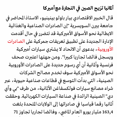
ألمانيا تزيح الصين في التجارة مع أميركا
قال الخبير الاقتصادي بيار باولو بينينيو، الاستاذ المحاضر في
جامعة بيرن السويسرية "إن الصادرات الصناعية والغذائية
الايطالية نحو الأسواق الأميركية قد تتضرر في حال أقدمت
الإدارة الجديدة على تطبيق تعريفات جمركية على
الصادرات
الأوروبية
، بدعوى أن الاتحاد لا يشتري سيارات أميركية
ويسجل فائضا تجاريا كبيرا". ومن جهتها اعتبرت صحف
فرنسية وألمانية أن أي رسوم جديدة على الصادرات الأوروبية
نحو الأسواق الأميركية سوف تخدم مصالح الشركات
الصينية، التي بدأت التوسع في قطاعات صناعية حيوية، عبر
شراء مصانع سيارات فولكسفاغن الألمانية، من طرف "بي وآي
دي" الصينية الرائدة في صناعة السيارات الكهربائية. وحققت
ألمانيا رقما قياسيا في صادراتها إلى الولايات المتحدة بلغت
163,4 مليار يورو العام الماضي، وفائضا تجاريا تجاوز 71