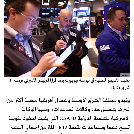
.أ.ف.ب
تخبط الأسهم العالمية في بورصة نيويورك بعد قرارا الرئيس الأميركي ترمب، 3
فبراير 2025
وتبدو منطقة الشرق الأوسط وشمال أفريقيا معنية أكثر من
غيرها بتعليق هذه وكالات المساعدات، ومنها الوكالة
الأميركية للتنمية الدولية USAID التي بقيت لعقود طويلة
تمنح دعما ومساعدات بقيمة 12 في المئة من إجمالي الدعم