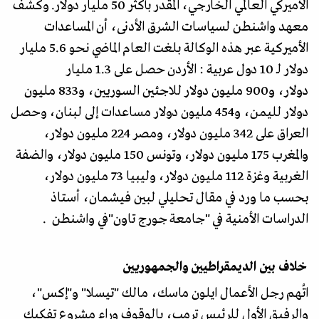
الأميركي العالمي الخارجي، المقدر بأكثر 50 مليار دولار. وكشف
معهد واشنطن لسياسات الشرق الأدنى، أن المساعدات
الأميركية عبر هذه الوكالة بلغت العام الماضي نحو 5.6 مليار
دولار لـ 10 دول عربية : الأردن حصل على 1.3 مليار
دولار، و900 مليون دولار للاجئين السوريين، و833 مليون
دولار لليمن، و454 مليون دولار مساعدات إلى لبنان، وحصل
العراق على 342 مليون دولار، ومصر 224 مليون دولار،
والمغرب 175 مليون دولار، وتونس 150 مليون دولار، والضفة
الغربية وغزة 112 مليون دولار، وليبيا 73 مليون دولار،
بحسب ما ورد في مقال تحليلي لبين فيشمان، أستاذ
الدراسات الأمنية في "جامعة جورج تاون"في واشنطن .
خلاف بين الديمقراطيين والجمهوريين
اتُهم رجل الأعمال ايلون ماسك، مالك "تيسلا" و"إكس"،
والرفيق الأول للرئيس ترمب، بالوقوف وراء مشروع تفكيك