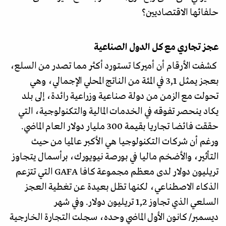
حلفائها الاقتصاديين؟
عجز تجاري مع كل الدول الصناعية
كشفت الأرقام أن أميركا تستورد أكثر مما تصدر من السلع،
بعجز يمثل 3,1 في المئة من الناتج المحلي الإجمالي، وهي
تحولت مع الزمن من دولة صناعية وزراعية رائدة، إلى بلد
يكاد ينحصر تفوقه في الخدمات المالية والتكنولوجية، التي
حققت فائضا تجاريا بقيمة 300 مليار دولار العام الماضي.
ورغم أن شركات التكنولوجيا هي الأكبر عالميا من حيث
التأثير، والأضخم ماليا في بورصة نيويورك، برأسمال يتجاوز
تريليون دولار لدى معظم مجموعة كافا GAFA التي تتزعم
الذكاء الاصطناعي، لكنها تظل بعيدة عن تغطية العجز
السلعي الذي تجاوز 1,2 تريليون دولار. وفي شهر
ديسمبر/ كانون الأول الماضي وحده، سجلت التجارة الخارجية